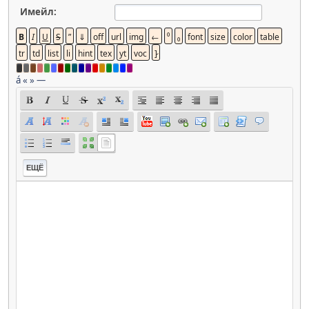
Имейл:
á
«
»
—
ЕЩЁ