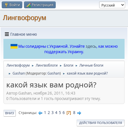
Войти
Регистрация
Лингвофорум
Главное меню
Мы солидарны с Украиной. Узнайте
здесь
, как можно
поддержать Украину.
Лингвофорум
Лингвоблоги
Блоги
Личные блоги
►
►
►
Gashan
(Модератор:
Gashan
)
какой язык вам родной?
►
►
какой язык вам родной?
Автор Gashan, ноября 26, 2011, 16:43
0 Пользователи и 1 гость просматривают эту тему.
1
2
3
4
5
6
8
Страницы
7
ВНИЗ
ДЕЙСТВИЯ ПОЛЬЗОВАТЕЛЯ