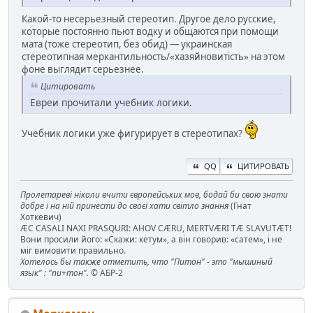
Какой-то несерьезный стереотип. Другое дело русские,
которые постоянно пьют водку и общаются при помощи
мата (тоже стереотип, без обид) — украинская
стереотипная меркантильность/«хазяйновитість» на этом
фоне выглядит серьезнее.
Цитировать
Евреи прочитали учебник логики.
Учебник логики уже фигурирует в стереотипах?
QQ
ЦИТИРОВАТЬ
Пролетареві ніколи вчити європейських мов, бодай би свою знати
добре і на ній принести до своєї хати світло знання
(Гнат
Хоткевич)
ÆC CASALI NAXI PRASQURI: AHOV CÆRU, MERTVÆRI TÆ SLAVUTÆT!
Вони просили його: «Скажи: кетум», а він говорив: «сатем», і не
міг вимовити правильно.
Хотелось бы также отметить, что "Питон" - это "мышиный
язык" : "пи+тон".
© АБР-2