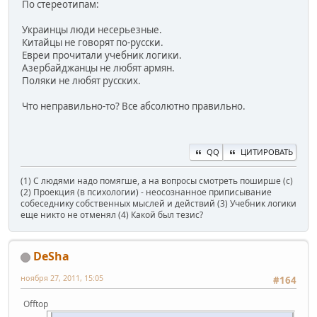
По стереотипам:
Украинцы люди несерьезные.
Китайцы не говорят по-русски.
Евреи прочитали учебник логики.
Азербайджанцы не любят армян.
Поляки не любят русских.
Что неправильно-то? Все абсолютно правильно.
QQ
ЦИТИРОВАТЬ
(1) С людями надо помягше, а на вопросы смотреть поширше (с)
(2) Проекция (в психологии) - неосознанное приписывание
собеседнику собственных мыслей и действий (3) Учебник логики
еще никто не отменял (4) Какой был тезис?
DeSha
ноября 27, 2011, 15:05
#164
Offtop