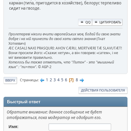
карман (типа, пригодится в хозяйстве), белорус терпеливо
сидит на гвозде.
QQ
ЦИТИРОВАТЬ
Пролетареві ніколи вчити європейських мов, бодай би свою знати
добре і на ній принести до своєї хати світло знання
(Гнат
Хоткевич)
ÆC CASALI NAXI PRASQURI: AHOV CÆRU, MERTVÆRI TÆ SLAVUTÆT!
Вони просили його: «Скажи: кетум», а він говорив: «сатем», і не
міг вимовити правильно.
Хотелось бы также отметить, что "Питон" - это "мышиный
язык" : "пи+тон".
© АБР-2
1
2
3
4
5
6
8
Страницы
7
ВВЕРХ
ДЕЙСТВИЯ ПОЛЬЗОВАТЕЛЯ
Быстрый ответ
Обратите внимание: данное сообщение не будет
отображаться, пока модератор не одобрит его.
Имя: