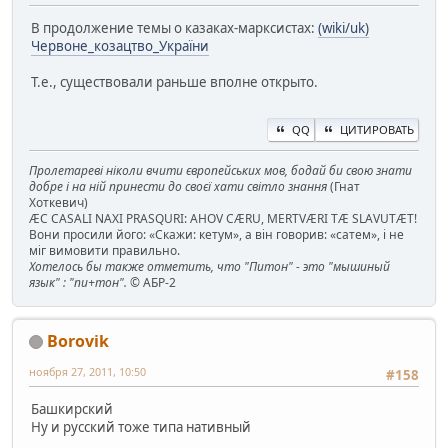
В продолжение темы о казаках-марксистах:
(wiki/uk)
Червоне_козацтво_України
Т.е., существовали раньше вполне открыто.
QQ
ЦИТИРОВАТЬ
Пролетареві ніколи вчити європейських мов, бодай би свою знати
добре і на ній принести до своєї хати світло знання
(Гнат
Хоткевич)
ÆC CASALI NAXI PRASQURI: AHOV CÆRU, MERTVÆRI TÆ SLAVUTÆT!
Вони просили його: «Скажи: кетум», а він говорив: «сатем», і не
міг вимовити правильно.
Хотелось бы также отметить, что "Питон" - это "мышиный
язык" : "пи+тон".
© АБР-2
Borovik
ноября 27, 2011, 10:50
#158
Башкирский
Ну и русский тоже типа нативный