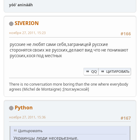
yóó' aninááh
SIVERION
ноября 27, 2011, 15:23
#166
русские не любят сами себя,заграницей русские
сторонятся своих же русских,делают вид что не понимают
русских,кося под местных
QQ
ЦИТИРОВАТЬ
There is no conversation more boring than the one where everybody
agrees (Michel de Montaigne) ;[пол:мужской]
Python
ноября 27, 2011, 15:36
#167
Цитировать
Украинцы люди несерьезные.