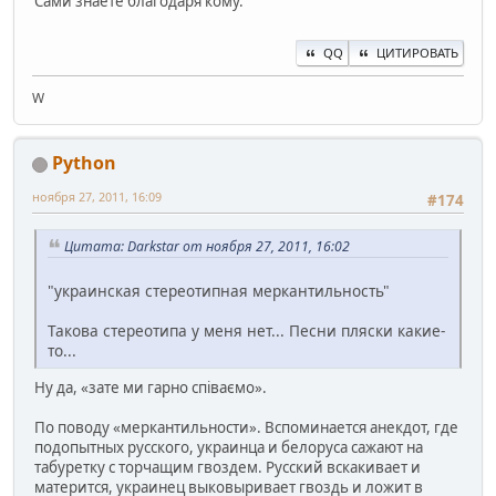
Сами знаете благодаря кому.
QQ
ЦИТИРОВАТЬ
W
Python
ноября 27, 2011, 16:09
#174
Цитата: Darkstar от ноября 27, 2011, 16:02
"украинская стереотипная меркантильность"
Такова стереотипа у меня нет... Песни пляски какие-
то...
Ну да, «зате ми гарно співаємо».
По поводу «меркантильности». Вспоминается анекдот, где
подопытных русского, украинца и белоруса сажают на
табуретку с торчащим гвоздем. Русский вскакивает и
матерится, украинец выковыривает гвоздь и ложит в