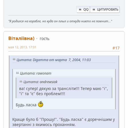
QQ
ЦИТИРОВАТЬ
"Я родился на корабле, но куда он плыл и откуда никто не помнит..."
Віталіївна)
гость
мая 12, 2013, 17:01
#17
Цитата: Digamma от марта 7, 2004, 11:03
Цитата: rawonam
Цитата: andrewsiak
ва! супер! дякую за трансліти!!! Тепер маю "і",
"ї" та "є" без проблем!!!!
Будь ласка
Краще було б "Прошу!". "Будь ласка" є доречнішим у
звертанні з якимось проханням.