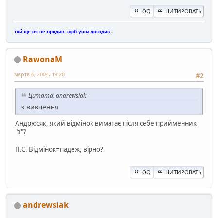
QQ
ЦИТИРОВАТЬ
той ще ся не вродив, щоб усім догодив.
RawonaM
марта 6, 2004, 19:20
#2
Цитата: andrewsiak
з вивчення
Андрюсяк, який відмінок вимагає після себе прийменник
"з"?
П.С. Відмінок=падеж, вірно?
QQ
ЦИТИРОВАТЬ
andrewsiak