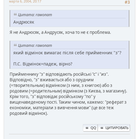
марта 6, 2004, 20:17
#3
Цитата: rawonam
Андрюсяк
Я не Андрюсяк, а Андрусяк, хоча то не є проблема.
Цитата: rawonam
який відмінок вимагає після себе прийменник "з"?
П.С. Відмінок=падеж, вірно?
Прийменнику "з" відповідають російські "с" і "из".
Відповідно, "з" вживається або з орудним
(=творительным) відмінком (з ним, з книгою) або з
родовим (=родительным) відмінком (з Києва, з магазину).
Крім того, "з" відповідає російському "по" у
вищенаведеному пості. Таким чином, кажемо: "реферат з
економіки, матеріали з вивчення мови" (це все теж
родовий відмінок).
QQ
ЦИТИРОВАТЬ