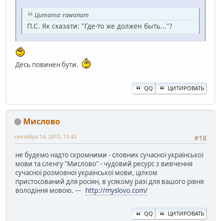
Цитата: rawonam
П.С. Як сказати: "Где-то же должен быть..."?
Десь повинен бути.
QQ
ЦИТИРОВАТЬ
Мислово
сентября 14, 2013, 13:43
#18
не будемо надто скромними - словник сучасної української
мови та сленгу "Мислово" - чудовий ресурс з вивчення
сучасної розмовної української мови, цілком
пристосований для росіян, в усякому разі для вашого рівня
володіння мовою. ---
http://myslovo.com/
QQ
ЦИТИРОВАТЬ