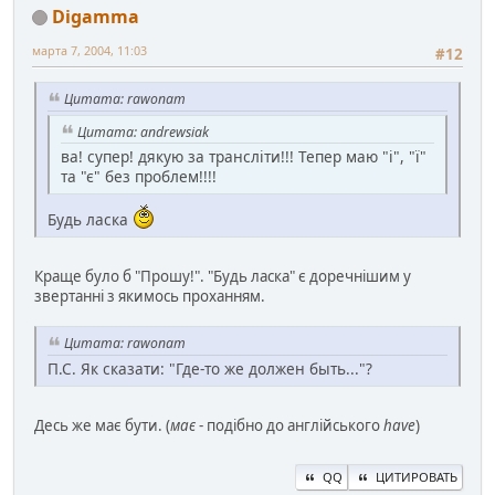
Digamma
марта 7, 2004, 11:03
#12
Цитата: rawonam
Цитата: andrewsiak
ва! супер! дякую за трансліти!!! Тепер маю "і", "ї"
та "є" без проблем!!!!
Будь ласка
Краще було б "Прошу!". "Будь ласка" є доречнішим у
звертанні з якимось проханням.
Цитата: rawonam
П.С. Як сказати: "Где-то же должен быть..."?
Десь же має бути. (
має
- подібно до англійського
have
)
QQ
ЦИТИРОВАТЬ