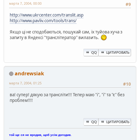
марта 7, 2004, 00:00
#9
http://www.ukrcenter.com/translit.asp
http://www.pavliv.com/tools/trans/
Якщо ці не сподобаються, пошукай сам, їх туйова хуча з
запиту в Яндексі "транслітератор" вилазить.
QQ
ЦИТИРОВАТЬ
andrewsiak
марта 7, 2004, 01:25
#10
ва! супер! дякую за трансліти!!! Тепер маю "і", "ї" та "є" без
проблем!!!!
QQ
ЦИТИРОВАТЬ
той ще ся не вродив, щоб усім догодив.