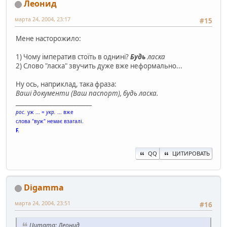
Леонид
марта 24, 2004, 23:17
#15
Мене насторожило:
1) Чому імператив стоїть в однині?
Будь
ласка
2) Слово "ласка" звучить дуже вже неформально...
Ну ось, наприклад, така фраза:
Вашi документи (Ваш паспорт), будь ласка.
_________________________
рос.
уж ... =
укр.
... вже
слова "вуж" немає взагалі.
F.
QQ
ЦИТИРОВАТЬ
Digamma
марта 24, 2004, 23:51
#16
Цитата: Леонид