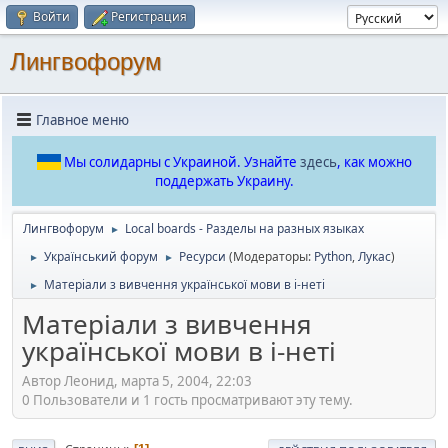
Войти
Регистрация
Лингвофорум
Главное меню
Мы солидарны с Украиной. Узнайте
здесь
, как можно
поддержать Украину.
Лингвофорум
Local boards - Разделы на разных языках
►
Український форум
Ресурси
(Модераторы:
Python
,
Лукас
)
►
►
Матеріали з вивчення української мови в і-неті
►
Матеріали з вивчення
української мови в і-неті
Автор Леонид, марта 5, 2004, 22:03
0 Пользователи и 1 гость просматривают эту тему.