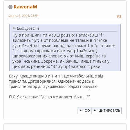
RawonaM
марта 6, 2004, 23:54
#8
Цитировать
Ну в принцип1 ти маЭш рац1ю: натискаЭш "f" -
вилазить "ф"; а от проблема не т1льки в "i" (яке
зустр1чаЭться дуже часто), але також 1 в "є" а також
" ï " з двома крапками (яке зустр1чаЭться у
широковживаних словах, як-от Киïв, Украïна та
укра¨нський), Зокрема, як бачиш, лише т1льки у
цих двох реченнях "Э" зустр1чаЭться 4 рази
Бачу. Краще пиши Э и 1 и 1". Це читабельніше від
трансліта. Договорилися? Однозначно десь є
транслітератор для української. Зараз пошукаю.
П.С. Як сказати: "Где-то же должен быть..."?
QQ
ЦИТИРОВАТЬ