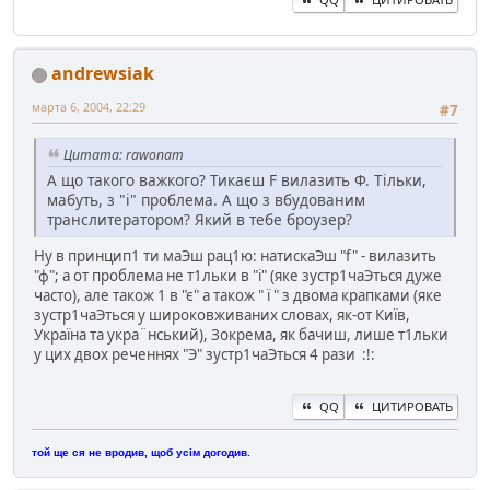
andrewsiak
марта 6, 2004, 22:29
#7
Цитата: rawonam
А що такого важкого? Тикаєш F вилазить Ф. Тільки,
мабуть, з "i" проблема. А що з вбудованим
транслитератором? Який в тебе броузер?
Ну в принцип1 ти маЭш рац1ю: натискаЭш "f" - вилазить
"ф"; а от проблема не т1льки в "i" (яке зустр1чаЭться дуже
часто), але також 1 в "є" а також " ï " з двома крапками (яке
зустр1чаЭться у широковживаних словах, як-от Киïв,
Украïна та укра¨нський), Зокрема, як бачиш, лише т1льки
у цих двох реченнях "Э" зустр1чаЭться 4 рази :!:
QQ
ЦИТИРОВАТЬ
той ще ся не вродив, щоб усім догодив.