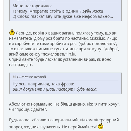
Мене насторожило:
1) Чому імператив стоїть в однині?
Будь
ласка
2) Слово "ласка" звучить дуже вже неформально...
Леоніде, коріння ваших вагань полягає у тому, що ви
намагаєтесь ідіому розібрати по частинах. Скажімо, якщо
ви спробуєте те саме зробити з рос. "добро пожаловать",
то в вас також виникне купа питань: при чому тут "добро",
який саме сенс у "пожаловать" і т.ін.
Сприймайте "будь ласка" як усталений вираз, як воно
насправді і є.
Цитата: Леонид
Ну ось, наприклад, така фраза:
Вашi документи (Ваш паспорт), будь ласка.
Абсолютно нормально. Не більш дивно, ніж "я пити хочу",
чи "прошу, сідайте".
Будь ласка - абсолютно нормальний, цілком літературний
зворот, жодних зауважень. Не переймайтеся!