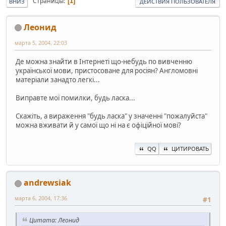
Страницы
1
ВНИЗ
ДЕЙСТВИЯ ПОЛЬЗОВАТЕЛЯ
Леонид
марта 5, 2004, 22:03
Де можна знайти в Інтернеті що-небудь по вивченню
української мови, пристосоване для росіян? Англомовні
матеріали занадто легкі...
Виправте мої помилки, будь ласка...
Скажіть, а вираження "будь ласка" у значенні "пожалуйста"
можна вживати й у самої що ні на є офіційної мові?
QQ
ЦИТИРОВАТЬ
andrewsiak
марта 6, 2004, 17:36
#1
Цитата: Леонид