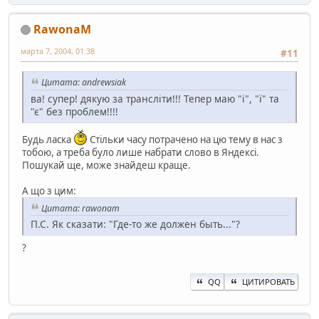
RawonaM
марта 7, 2004, 01:38
#11
Цитата: andrewsiak
ва! супер! дякую за трансліти!!! Тепер маю "і", "ї" та
"є" без проблем!!!!
Будь ласка
Стільки часу потрачено на цю тему в нас з
тобою, а треба було лише набрати слово в Яндексі.
Пошукай ще, може знайдеш краще.
А що з цим:
Цитата: rawonam
П.С. Як сказати: "Где-то же должен быть..."?
?
QQ
ЦИТИРОВАТЬ