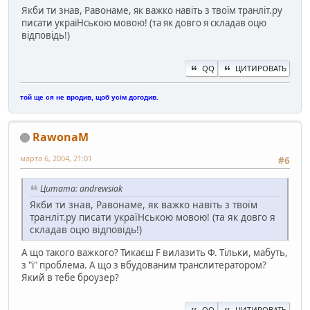
Якби ти знав, Равонаме, як важко навіть з твоїм транліт.ру
писати україHcькою мовою! (та як довго я складав оцю
відповідь!)
QQ
ЦИТИРОВАТЬ
той ще ся не вродив, щоб усім догодив.
RawonaM
марта 6, 2004, 21:01
#6
Цитата: andrewsiak
Якби ти знав, Равонаме, як важко навіть з твоїм
транліт.ру писати україHcькою мовою! (та як довго я
складав оцю відповідь!)
А що такого важкого? Тикаєш F вилазить Ф. Тільки, мабуть,
з "i" проблема. А що з вбудованим транслитератором?
Який в тебе броузер?
QQ
ЦИТИРОВАТЬ