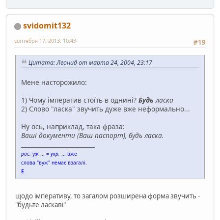
svidomit132
сентября 17, 2013, 10:43
#19
Цитата: Леонид от марта 24, 2004, 23:17
Мене насторожило:
1) Чому імператив стоїть в однині?
Будь
ласка
2) Слово "ласка" звучить дуже вже неформально...
Ну ось, наприклад, така фраза:
Вашi документи (Ваш паспорт), будь ласка.
_________________________
рос.
уж ... =
укр.
... вже
слова "вуж" немає взагалі.
F.
щодо імперативу, то загалом розширена форма звучить -
"будьте ласкаві"