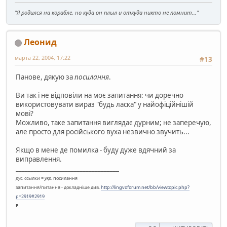
"Я родился на корабле, но куда он плыл и откуда никто не помнит..."
Леонид
марта 22, 2004, 17:22
#13
Панове, дякую за
посилання
.
Ви так і не відповіли на моє запитання: чи доречно
використовувати вираз "будь ласка" у найофіційнішій
мові?
Можливо, таке запитання виглядає дурним; не заперечую,
але просто для російського вуха незвично звучить...
Якщо в мене де помилка - буду дуже вдячний за
виправлення.
__________________________________
рус.
ссылки =
укр.
посилання
запитання/питання - докладніше див.
http://lingvoforum.net/bb/viewtopic.php?
p=2919#2919
F