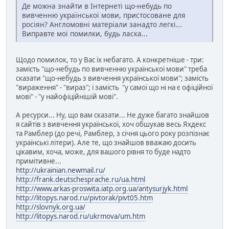
Де можна знайти в Інтернеті що-небудь по
вивченню української мови, пристосоване для
росіян? Англомовні матеріали занадто легкі...
Виправте мої помилки, будь ласка...
Щодо помилок, то у Вас їх небагато. А конкретніше - три:
замість "що-небудь по вивченню української мови" треба
сказати "що-небудь з вивчення української мови"; замість
"вираження" - "вираз"; і замість "у самої що ні на є офіційної
мові" - "у найофіційнішій мові".
А ресурси... Ну, що вам сказати... Не дуже багато знайшов
я сайтів з вивчення української, хоч обшукав весь Яхдекс
та Рамблер (до речі, Рамблер, з січня цього року розпізнає
українські літери). Але те, що знайшов вважаю досить
цікавим, хоча, може, для вашого рівня то буде надто
примітивне...
http://ukrainian.newmail.ru/
http://frank.deutschesprache.ru/ua.html
http://www.arkas-proswita.iatp.org.ua/antysurjyk.html
http://litopys.narod.ru/pivtorak/pivt05.htm
http://slovnyk.org.ua/
http://litopys.narod.ru/ukrmova/um.htm