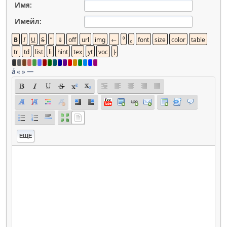
Имя:
Имейл:
á
«
»
—
ЕЩЁ