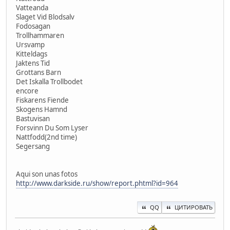
Vatteanda
Slaget Vid Blodsalv
Fodosagan
Trollhammaren
Ursvamp
Kitteldags
Jaktens Tid
Grottans Barn
Det Iskalla Trollbodet
encore
Fiskarens Fiende
Skogens Hamnd
Bastuvisan
Forsvinn Du Som Lyser
Nattfodd(2nd time)
Segersang
Aqui son unas fotos
http://www.darkside.ru/show/report.phtml?id=964
QQ
ЦИТИРОВАТЬ