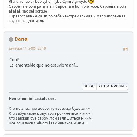
Rhaid achub ar bob cyfle i hybu Cymreigrwydd
Capoeira e bom para mim, Capoeira e bom pra voce, Capoeira e bom
ai ai ai, nao sei porque
"Православные сами по себе - экстремальная и малочисленная
группа" (с) Даниэль
Dana
декабря 11, 2005, 23:19
#1
Cool!
Es lamentable que no estuviera ahí...
QQ
ЦИТИРОВАТЬ
Homo homini cattulus est
Хто не знає про добро, той завжди буде злим,
Хто забув свою мову, той прокинеться німим,
Хто завжди був рабом, той залишиться ніким,
Все почалося з нічого і закінчиться нічим...