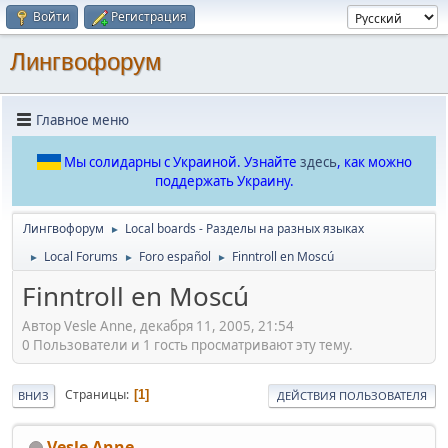
Войти
Регистрация
Лингвофорум
Главное меню
Мы солидарны с Украиной. Узнайте
здесь
, как можно
поддержать Украину.
Лингвофорум
Local boards - Разделы на разных языках
►
Local Forums
Foro español
Finntroll en Moscú
►
►
►
Finntroll en Moscú
Автор Vesle Anne, декабря 11, 2005, 21:54
0 Пользователи и 1 гость просматривают эту тему.
Страницы
1
ВНИЗ
ДЕЙСТВИЯ ПОЛЬЗОВАТЕЛЯ
Vesle Anne