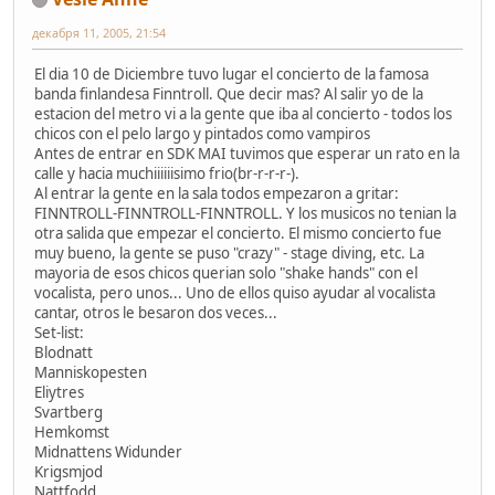
декабря 11, 2005, 21:54
El dia 10 de Diciembre tuvo lugar el concierto de la famosa
banda finlandesa Finntroll. Que decir mas? Al salir yo de la
estacion del metro vi a la gente que iba al concierto - todos los
chicos con el pelo largo y pintados como vampiros
Antes de entrar en SDK MAI tuvimos que esperar un rato en la
calle y hacia muchiiiiiisimo frio(br-r-r-r-).
Al entrar la gente en la sala todos empezaron a gritar:
FINNTROLL-FINNTROLL-FINNTROLL. Y los musicos no tenian la
otra salida que empezar el concierto. El mismo concierto fue
muy bueno, la gente se puso "crazy" - stage diving, etc. La
mayoria de esos chicos querian solo "shake hands" con el
vocalista, pero unos... Uno de ellos quiso ayudar al vocalista
cantar, otros le besaron dos veces...
Set-list:
Blodnatt
Manniskopesten
Eliytres
Svartberg
Hemkomst
Midnattens Widunder
Krigsmjod
Nattfodd