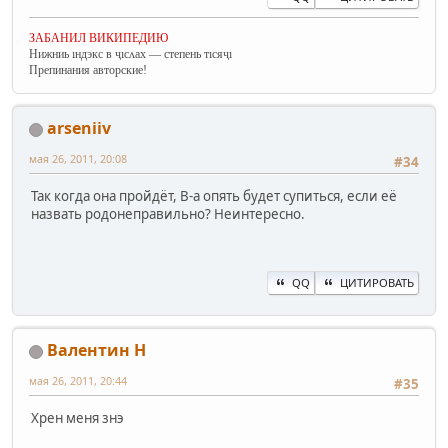
ЗАБАНИЛ ВИКИПЕДИЮ
Нижниь ıндэкс в ҷıсʌах — степень тıсяҷı
Препинания авторские!
arseniiv
мая 26, 2011, 20:08
#34
Так когда она пройдёт, В-а опять будет супиться, если её
назвать родонеправильно? Неинтересно.
QQ
ЦИТИРОВАТЬ
Валентин Н
мая 26, 2011, 20:44
#35
Хрен меня знэ