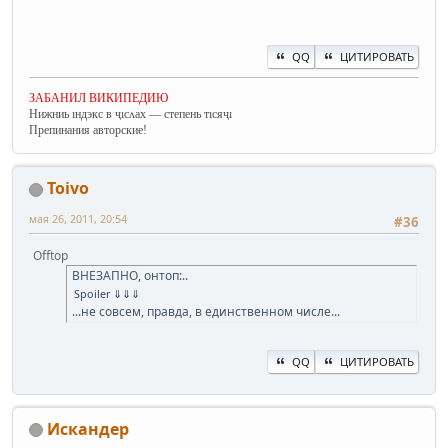
QQ
ЦИТИРОВАТЬ
ЗАБАНИЛ ВИКИПЕДИЮ
Нижниь ıндэкс в ҷıсʌах — степень тıсяҷı
Препинания авторские!
Toivo
мая 26, 2011, 20:54
#36
Offtop
ВНЕЗАПНО, онтоп:..
Spoiler
⇓⇓⇓
...не совсем, правда, в единственном числе...
QQ
ЦИТИРОВАТЬ
Искандер