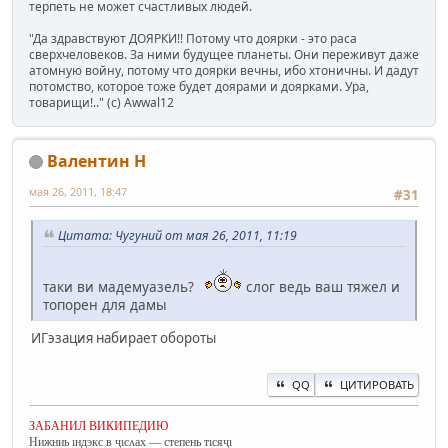
терпеть не может счастливых людей.
"Да здравствуют ДОЯРКИ!! Потому что доярки - это раса
сверхчеловеков. За ними будущее планеты. Они переживут даже
атомную войну, потому что доярки вечны, ибо хтоничны. И дадут
потомство, которое тоже будет доярами и доярками. Ура,
товарищи!.." (c) Awwal12
Валентин Н
мая 26, 2011, 18:47
#31
Цитата: Чугуний от мая 26, 2011, 11:19
таки ви мадемуазель?
слог ведь ваш тяжел и
топорен для дамы
ИГэзация набирает обороты
QQ
ЦИТИРОВАТЬ
ЗАБАНИЛ ВИКИПЕДИЮ
Нижниь ıндэкс в ҷıсʌах — степень тıсяҷı