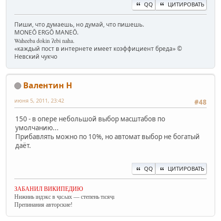
QQ
ЦИТИРОВАТЬ
Пиши, что думаешь, но думай, что пишешь.
MONEŌ ERGŌ MANEŌ.
Waheeba dokin ʔebi naha.
«каждый пост в интернете имеет коэффициент бреда» ©
Невский чукчо
Валентин Н
июня 5, 2011, 23:42
#48
150 - в опере небольшой выбор масштабов по
умолчанию...
Прибавлять можно по 10%, но автомат выбор не богатый
даёт.
QQ
ЦИТИРОВАТЬ
ЗАБАНИЛ ВИКИПЕДИЮ
Нижниь ıндэкс в ҷıсʌах — степень тıсяҷı
Препинания авторские!