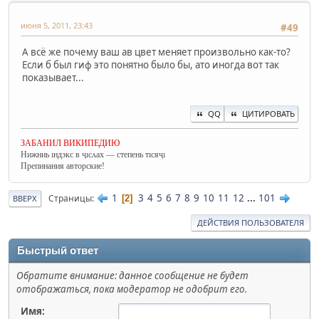
июня 5, 2011, 23:43
#49
А всё же почему ваш ав цвет меняет произвольно как-то?
Если б был гиф это понятно было бы, ато иногда вот так
показывает...
QQ
ЦИТИРОВАТЬ
ЗАБАНИЛ ВИКИПЕДИЮ
Нижниь ıндэкс в ҷıсʌах — степень тıсяҷı
Препинания авторские!
1
3
4
5
6
7
8
9
10
11
12
...
101
Страницы
2
ВВЕРХ
ДЕЙСТВИЯ ПОЛЬЗОВАТЕЛЯ
Быстрый ответ
Обратите внимание: данное сообщение не будет
отображаться, пока модератор не одобрит его.
Имя: