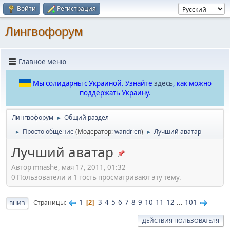
Войти
Регистрация
Лингвофорум
Главное меню
Мы солидарны с Украиной. Узнайте
здесь
, как можно
поддержать Украину.
Лингвофорум
Общий раздел
►
Просто общение
(Модератор:
wandrien
)
Лучший аватар
►
►
Лучший аватар
Автор mnashe, мая 17, 2011, 01:32
0 Пользователи и 1 гость просматривают эту тему.
1
3
4
5
6
7
8
9
10
11
12
...
101
Страницы
2
ВНИЗ
ДЕЙСТВИЯ ПОЛЬЗОВАТЕЛЯ