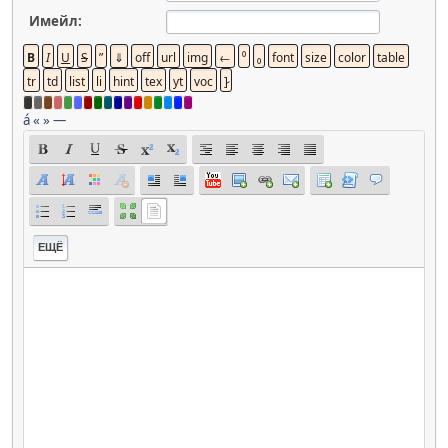
Имейл:
á
«
»
—
ЕЩЁ