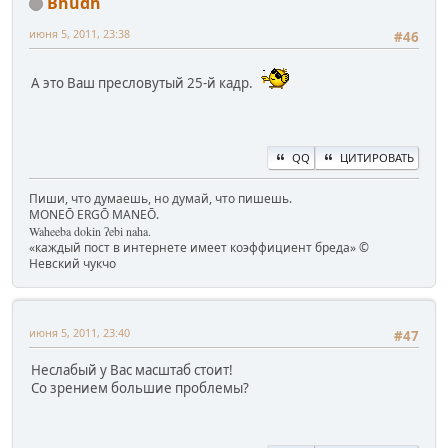
Bhudh
июня 5, 2011, 23:38
#46
А это Ваш пресловутый 25-й кадр.
QQ
ЦИТИРОВАТЬ
Пиши, что думаешь, но думай, что пишешь.
MONEŌ ERGŌ MANEŌ.
Waheeba dokin ʔebi naha.
«каждый пост в интернете имеет коэффициент бреда» ©
Невский чукчо
июня 5, 2011, 23:40
#47
Неслабый у Вас масштаб стоит!
Со зрением большие проблемы?