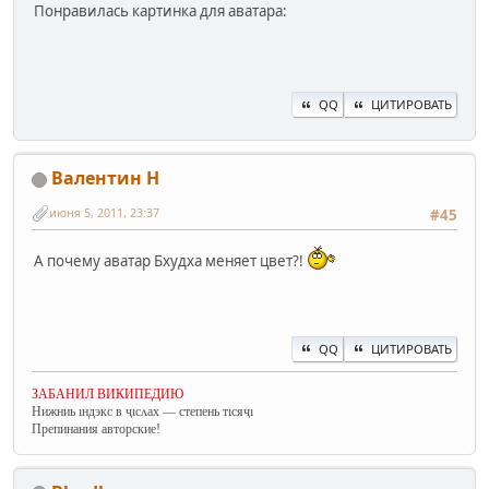
Понравилась картинка для аватара:
QQ
ЦИТИРОВАТЬ
Валентин Н
июня 5, 2011, 23:37
#45
А почему аватар Бхудха меняет цвет?!
QQ
ЦИТИРОВАТЬ
ЗАБАНИЛ ВИКИПЕДИЮ
Нижниь ıндэкс в ҷıсʌах — степень тıсяҷı
Препинания авторские!