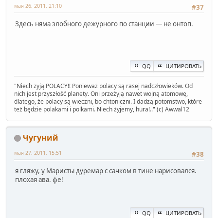
мая 26, 2011, 21:10
#37
Здесь няма злобного дежурного по станции — не онтоп.
QQ
ЦИТИРОВАТЬ
" Niech żyją POLACY!! Ponieważ polacy są rasej nadczłowieków. Od
nich jest przyszłość planety. Oni przeżyją nawet wojną atomowę,
dlatego, że polacy są wieczni, bo chtoniczni. I dadzą potomstwo, które
też będzie polakami i polkami. Niech żyjemy, hura!.." (c) Awwal12
Чугуний
мая 27, 2011, 15:51
#38
я гляжу, у Маристы дуремар с сачком в тине нарисовался.
плохая ава. фе!
QQ
ЦИТИРОВАТЬ