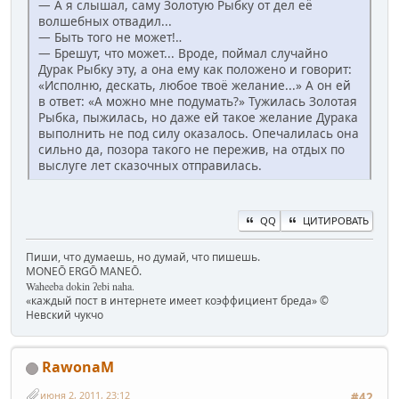
— А я слышал, саму Золотую Рыбку от дел её
волшебных отвадил...
— Быть того не может!‥
— Брешут, что может... Вроде, поймал случайно
Дурак Рыбку эту, а она ему как положено и говорит:
«Исполню, дескать, любое твоё желание...» А он ей
в ответ: «А можно мне подумать?» Тужилась Золотая
Рыбка, пыжилась, но даже ей такое желание Дурака
выполнить не под силу оказалось. Опечалилась она
сильно да, позора такого не пережив, на отдых по
выслуге лет сказочных отправилась.
QQ
ЦИТИРОВАТЬ
Пиши, что думаешь, но думай, что пишешь.
MONEŌ ERGŌ MANEŌ.
Waheeba dokin ʔebi naha.
«каждый пост в интернете имеет коэффициент бреда» ©
Невский чукчо
RawonaM
июня 2, 2011, 23:12
#42