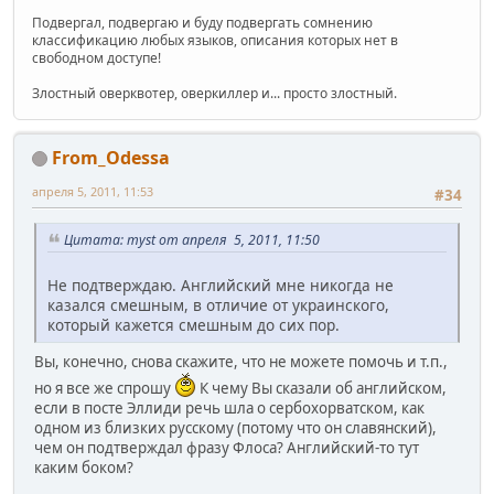
Подвергал, подвергаю и буду подвергать сомнению
классификацию любых языков, описания которых нет в
свободном доступе!
Злостный оверквотер, оверкиллер и... просто злостный.
From_Odessa
апреля 5, 2011, 11:53
#34
Цитата: myst от апреля 5, 2011, 11:50
Не подтверждаю. Английский мне никогда не
казался смешным, в отличие от украинского,
который кажется смешным до сих пор.
Вы, конечно, снова скажите, что не можете помочь и т.п.,
но я все же спрошу
К чему Вы сказали об английском,
если в посте Эллиди речь шла о сербохорватском, как
одном из близких русскому (потому что он славянский),
чем он подтверждал фразу Флоса? Английский-то тут
каким боком?