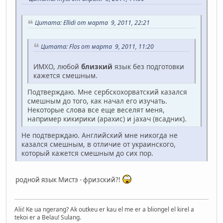
Цитата: Ellidi от марта 9, 2011, 22:21
Цитата: Flos от марта 9, 2011, 11:20
ИМХО, любой
близкий
язык без подготовки
кажется смешным.
Подтверждаю. Мне сербскохорватский казался
смешным до того, как начал его изучать.
Некоторые слова все еще веселят меня,
например кикирики (арахис) и jахач (всадник).
Не подтверждаю. Английский мне никогда не
казался смешным, в отличие от украинского,
который кажется смешным до сих пор.
родной язык Мистэ - фризский?!
Alii! Ke ua ngerang? Ak outkeu er kau el me er a bliongel el kirel a
tekoi er a Belau! Sulang.