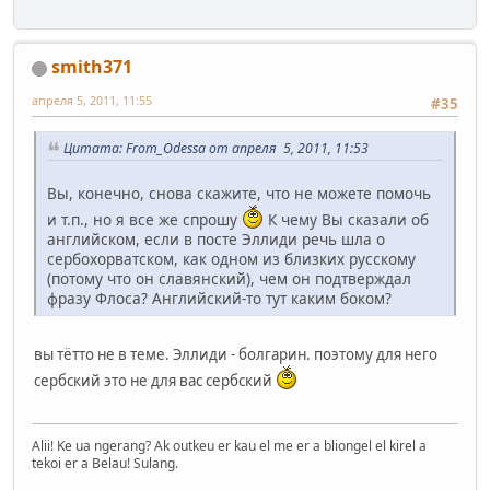
smith371
апреля 5, 2011, 11:55
#35
Цитата: From_Odessa от апреля 5, 2011, 11:53
Вы, конечно, снова скажите, что не можете помочь
и т.п., но я все же спрошу
К чему Вы сказали об
английском, если в посте Эллиди речь шла о
сербохорватском, как одном из близких русскому
(потому что он славянский), чем он подтверждал
фразу Флоса? Английский-то тут каким боком?
вы тётто не в теме. Эллиди - болгарин. поэтому для него
сербский это не для вас сербский
Alii! Ke ua ngerang? Ak outkeu er kau el me er a bliongel el kirel a
tekoi er a Belau! Sulang.