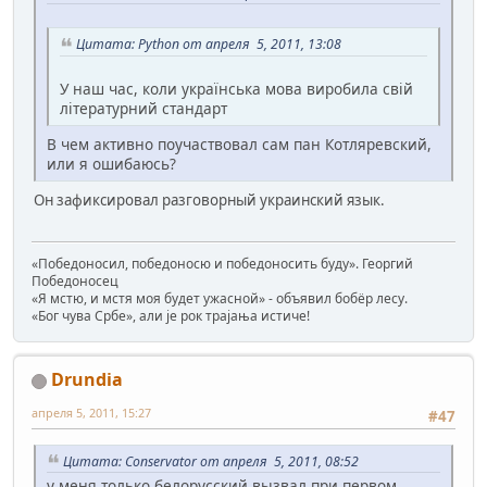
Цитата: Python от апреля 5, 2011, 13:08
У наш час, коли українська мова виробила свій
літературний стандарт
В чем активно поучаствовал сам пан Котляревский,
или я ошибаюсь?
Он зафиксировал разговорный украинский язык.
«Победоносил, победоносю и победоносить буду». Георгий
Победоносец
«Я мстю, и мстя моя будет ужасной» - объявил бобёр лесу.
«Бог чува Србе», али је рок трајања истиче!
Drundia
апреля 5, 2011, 15:27
#47
Цитата: Conservator от апреля 5, 2011, 08:52
у меня только белорусский вызвал при первом