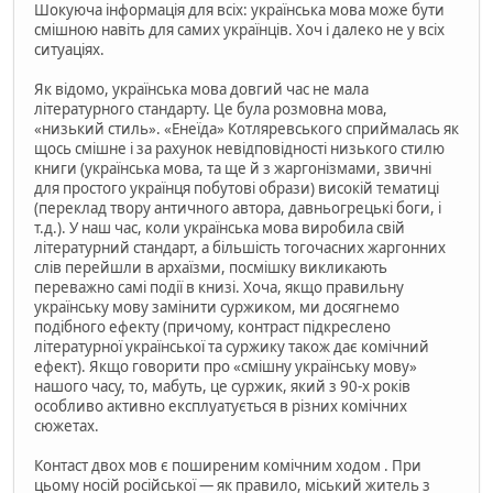
Шокуюча інформація для всіх: українська мова може бути
смішною навіть для самих українців. Хоч і далеко не у всіх
ситуаціях.
Як відомо, українська мова довгий час не мала
літературного стандарту. Це була розмовна мова,
«низький стиль». «Енеїда» Котляревського сприймалась як
щось смішне і за рахунок невідповідності низького стилю
книги (українська мова, та ще й з жаргонізмами, звичні
для простого українця побутові образи) високій тематиці
(переклад твору античного автора, давньогрецькі боги, і
т.д.). У наш час, коли українська мова виробила свій
літературний стандарт, а більшість тогочасних жаргонних
слів перейшли в архаїзми, посмішку викликають
переважно самі події в книзі. Хоча, якщо правильну
українську мову замінити суржиком, ми досягнемо
подібного ефекту (причому, контраст підкреслено
літературної української та суржику також дає комічний
ефект). Якщо говорити про «смішну українську мову»
нашого часу, то, мабуть, це суржик, який з 90-х років
особливо активно експлуатується в різних комічних
сюжетах.
Контаст двох мов є поширеним комічним ходом . При
цьому носій російської — як правило, міський житель з