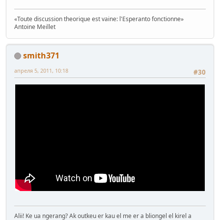
«Toute discussion theorique est vaine: l'Esperanto fonctionne»
Antoine Mеillet
smith371
апреля 5, 2011, 10:18
#30
Alii! Ke ua ngerang? Ak outkeu er kau el me er a bliongel el kirel a