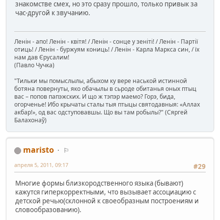
знакомстве смех, но это сразу прошло, только привык за
час-другой к звучанию.
Ленін - апо! Ленін - квітя! / Ленін - сонце у зеніті! / Ленін - Партії
отиць! / Ленін - буржуям кониць! / Ленін - Карла Маркса син, / їх
нам дав Єрусалим!
(Павло Чучка)
"Тильки мы помыслылы, абыхом ку вере наськой истинной
ботяна повернуты, яко обачылы в сьроде обитанья оных птыц
вас – попов папэжских. И що ж тэпэр маемо? Горэ, бида,
огорченье! Ибо крычаты сталы тыя птыцы святодавныя: «Аллах
акбар!», од вас одступовавшы. Що вы там робылы?" (Сяргей
Балахонаў)
maristo
⚐
апреля 5, 2011, 09:17
#29
Многие формы близкородственного языка (бывают)
кажутся гиперкорректными, что вызывает ассоциацию с
детской речью(склонной к своеобразным построениям и
словообразованию).