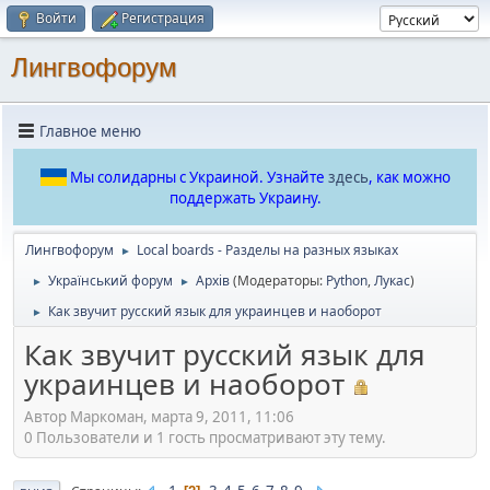
Войти
Регистрация
Лингвофорум
Главное меню
Мы солидарны с Украиной. Узнайте
здесь
, как можно
поддержать Украину.
Лингвофорум
Local boards - Разделы на разных языках
►
Український форум
Архів
(Модераторы:
Python
,
Лукас
)
►
►
Как звучит русский язык для украинцев и наоборот
►
Как звучит русский язык для
украинцев и наоборот
Автор Маркоман, марта 9, 2011, 11:06
0 Пользователи и 1 гость просматривают эту тему.