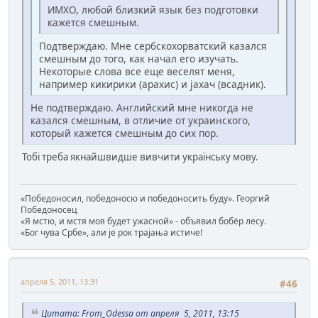
ИМХО, любой близкий язык без подготовки
кажется смешным.
Подтверждаю. Мне сербскохорватский казался
смешным до того, как начал его изучать.
Некоторые слова все еще веселят меня,
например кикирики (арахис) и jахач (всадник).
Не подтверждаю. Английский мне никогда не
казался смешным, в отличие от украинского,
который кажется смешным до сих пор.
Тобі треба якнайшвидше вивчити українську мову.
«Победоносил, победоносю и победоносить буду». Георгий
Победоносец
«Я мстю, и мстя моя будет ужасной» - объявил бобёр лесу.
«Бог чува Србе», али је рок трајања истиче!
апреля 5, 2011, 13:31
#46
Цитата: From_Odessa от апреля 5, 2011, 13:15