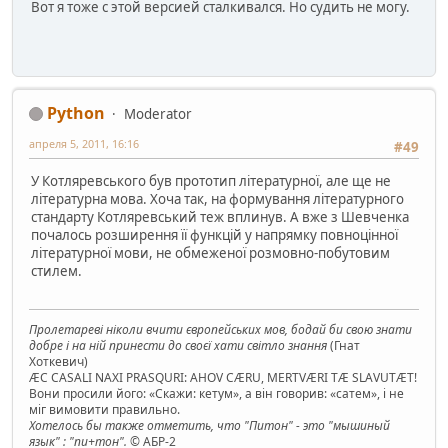
Вот я тоже с этой версией сталкивался. Но судить не могу.
Python
Moderator
апреля 5, 2011, 16:16
#49
У Котляревського був прототип літературної, але ще не
літературна мова. Хоча так, на формування літературного
стандарту Котляревський теж вплинув. А вже з Шевченка
почалось розширення її функцій у напрямку повноцінної
літературної мови, не обмеженої розмовно-побутовим
стилем.
Пролетареві ніколи вчити європейських мов, бодай би свою знати
добре і на ній принести до своєї хати світло знання
(Гнат
Хоткевич)
ÆC CASALI NAXI PRASQURI: AHOV CÆRU, MERTVÆRI TÆ SLAVUTÆT!
Вони просили його: «Скажи: кетум», а він говорив: «сатем», і не
міг вимовити правильно.
Хотелось бы также отметить, что "Питон" - это "мышиный
язык" : "пи+тон".
© АБР-2