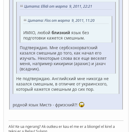
Цитата: Ellidi от марта 9, 2011, 22:21
Цитата: Flos от марта 9, 2011, 11:20
ИМХО, любой
близкий
язык без
подготовки кажется смешным.
Подтверждаю. Мне сербскохорватский
казался смешным до того, как начал его
изучать. Некоторые слова все еще веселят
меня, например кикирики (арахис) и jахач
(всадник).
Не подтверждаю. Английский мне никогда не
казался смешным, в отличие от украинского,
который кажется смешным до сих пор.
родной язык Мистэ - фризский?!
Alii! Ke ua ngerang? Ak outkeu er kau el me er a bliongel el kirel a
tekoi er a Belau! Sulang.