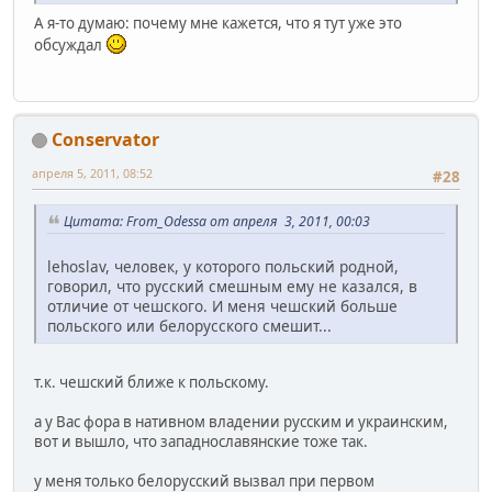
А я-то думаю: почему мне кажется, что я тут уже это
обсуждал
Conservator
апреля 5, 2011, 08:52
#28
Цитата: From_Odessa от апреля 3, 2011, 00:03
lehoslav, человек, у которого польский родной,
говорил, что русский смешным ему не казался, в
отличие от чешского. И меня чешский больше
польского или белорусского смешит...
т.к. чешский ближе к польскому.
а у Вас фора в нативном владении русским и украинским,
вот и вышло, что западнославянские тоже так.
у меня только белорусский вызвал при первом