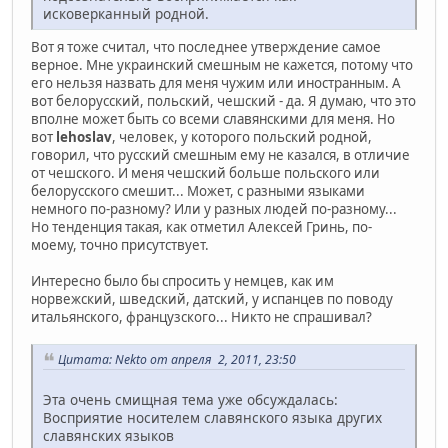
исковерканный родной.
Вот я тоже считал, что последнее утверждение самое
верное. Мне украинский смешным не кажется, потому что
его нельзя назвать для меня чужим или иностранным. А
вот белорусский, польский, чешский - да. Я думаю, что это
вполне может быть со всеми славянскими для меня. Но
вот
lehoslav
, человек, у которого польский родной,
говорил, что русский смешным ему не казался, в отличие
от чешского. И меня чешский больше польского или
белорусского смешит... Может, с разными языками
немного по-разному? Или у разных людей по-разному...
Но тенденция такая, как отметил Алексей Гринь, по-
моему, точно присутствует.
Интересно было бы спросить у немцев, как им
норвежский, шведский, датский, у испанцев по поводу
итальянского, французского... Никто не спрашивал?
Цитата: Nekto от апреля 2, 2011, 23:50
Эта очень смищная тема уже обсуждалась:
Восприятие носителем славянского языка других
славянских языков