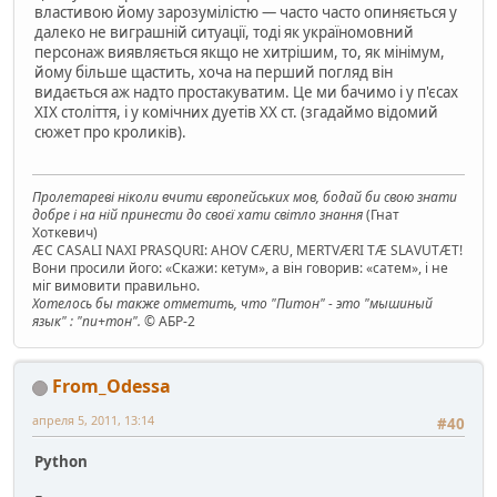
властивою йому зарозумілістю — часто часто опиняється у
далеко не виграшній ситуації, тоді як україномовний
персонаж виявляється якщо не хитрішим, то, як мінімум,
йому більше щастить, хоча на перший погляд він
видається аж надто простакуватим. Це ми бачимо і у п'єсах
ХІХ століття, і у комічних дуетів ХХ ст. (згадаймо відомий
сюжет про кроликів).
Пролетареві ніколи вчити європейських мов, бодай би свою знати
добре і на ній принести до своєї хати світло знання
(Гнат
Хоткевич)
ÆC CASALI NAXI PRASQURI: AHOV CÆRU, MERTVÆRI TÆ SLAVUTÆT!
Вони просили його: «Скажи: кетум», а він говорив: «сатем», і не
міг вимовити правильно.
Хотелось бы также отметить, что "Питон" - это "мышиный
язык" : "пи+тон".
© АБР-2
From_Odessa
апреля 5, 2011, 13:14
#40
Python