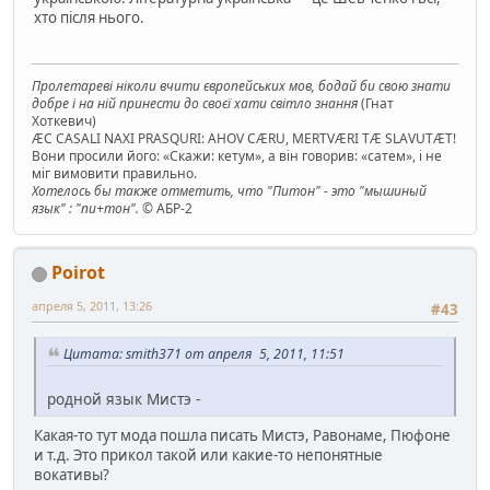
хто після нього.
Пролетареві ніколи вчити європейських мов, бодай би свою знати
добре і на ній принести до своєї хати світло знання
(Гнат
Хоткевич)
ÆC CASALI NAXI PRASQURI: AHOV CÆRU, MERTVÆRI TÆ SLAVUTÆT!
Вони просили його: «Скажи: кетум», а він говорив: «сатем», і не
міг вимовити правильно.
Хотелось бы также отметить, что "Питон" - это "мышиный
язык" : "пи+тон".
© АБР-2
Poirot
апреля 5, 2011, 13:26
#43
Цитата: smith371 от апреля 5, 2011, 11:51
родной язык Мистэ -
Какая-то тут мода пошла писать Мистэ, Равонаме, Пюфоне
и т.д. Это прикол такой или какие-то непонятные
вокативы?