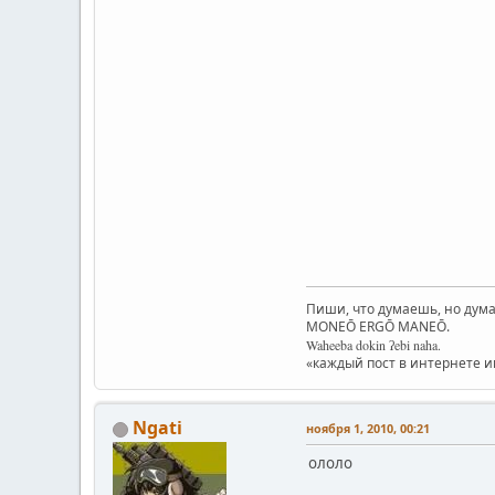
Пиши, что думаешь, но дума
MONEŌ ERGŌ MANEŌ.
Waheeba dokin ʔebi naha.
«каждый пост в интернете 
Ngati
ноября 1, 2010, 00:21
ололо