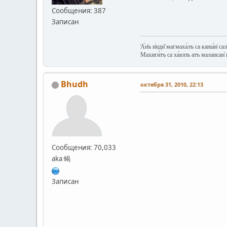
Сообщения: 387
Записан
А́н̔ъ и̔нди͂ магмаха́лъ са канıа́н̔ сал
Махиги́тъ са ха́ıопъ атъ малансан̔ и
Bhudh
октября 31, 2010, 22:13
Сообщения: 70,033
aka 蝎
Записан