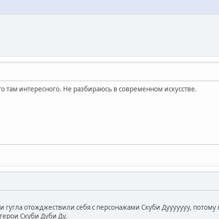
то там интересного. Не разбираюсь в современном искусстве.
и гугла отожджествили себя с персонажами Скуби Дууууууу, потому к
 герои Скуби Дуби Ду.