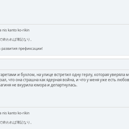
 nis kanto ko-rikin
で終われば簿記なり。
а развития префиксации!
игаретами и бухлом, на улице встретил одну герлу, которая уверяла м
азал, что она страшна как ядерная война, и что у меня уже есть люб
 багиня не вкурила юмора и департнулась.
 nis kanto ko-rikin
で終われば簿記なり。