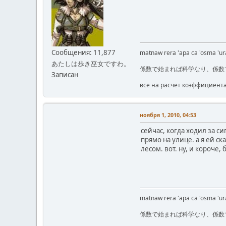
Сообщения: 11,877
matnaw rera 'apa ca 'osma 'ura
あたしは歩き巫女ですわ。
係数で始まれば科学なり、係数
Записан
все на расчет коэффициент
ноября 1, 2010, 04:53
сейчас, когда ходил за с
прямо на улице. а я ей ск
лесом. вот. ну, и короче,
matnaw rera 'apa ca 'osma 'ura
係数で始まれば科学なり、係数