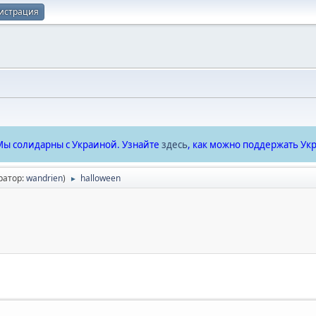
истрация
ы солидарны с Украиной. Узнайте
здесь
, как можно поддержать Укр
ратор:
wandrien
)
halloween
►