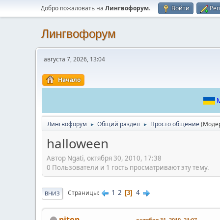
Добро пожаловать на
Лингвофорум
.
Войти
Рег
Лингвофорум
августа 7, 2026, 13:04
Начало
М
Лингвофорум
Общий раздел
Просто общение
(Моде
►
►
halloween
Автор Ngati, октября 30, 2010, 17:38
0 Пользователи и 1 гость просматривают эту тему.
1
2
4
Страницы
3
ВНИЗ
piton
октября 31, 2010, 21:07