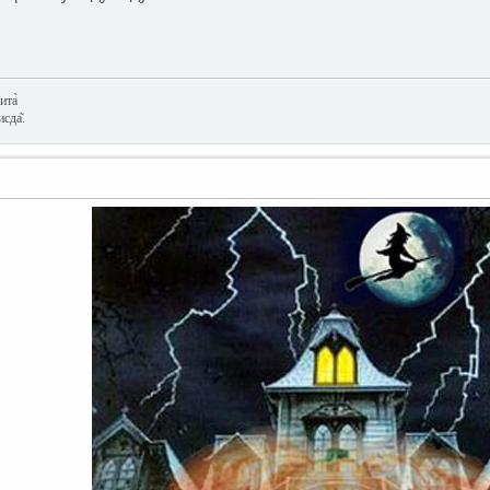
ита̀
сда͂.