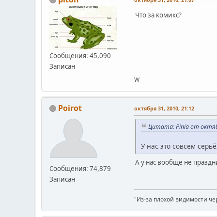
Что за комикс?
Сообщения: 45,090
Записан
W
Poirot
октября 31, 2010, 21:12
Цитата: Pinia от октяб
У нас это совсем серь
А у нас вообще не праздн
Сообщения: 74,879
Записан
"Из-за плохой видимости че