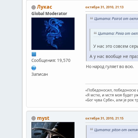
Лукас
октября 31, 2010, 21:13
Global Moderator
Цитата: Poirot от октя
Цитата: Pinia от окт
У нас это совсем се
А у нас вообще не пра
Сообщения: 19,570
Но народ гуляет во всю.
Записан
«Победоносил, победоносю и
«Я мстю, и мстя моя будет у
«Бог чува Србе», али је рок 
myst
октября 31, 2010, 21:15
Цитата: piton от октяб