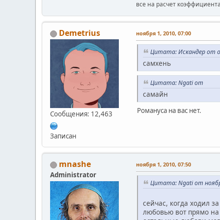
все на расчет коэффициент
Demetrius
ноября 1, 2010, 07:00
Цитата: Искандер от ок
самхень
Цитата: Ngati от
самайн
Романуса на вас нет.
Сообщения: 12,463
Записан
mnashe
ноября 1, 2010, 07:50
Administrator
Цитата: Ngati от ноябр
сейчас, когда ходил за
любовью вот прямо на 