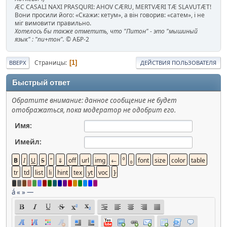
ÆC CASALI NAXI PRASQURI: AHOV CÆRU, MERTVÆRI TÆ SLAVUTÆT!
Вони просили його: «Скажи: кетум», а він говорив: «сатем», і не
міг вимовити правильно.
Хотелось бы также отметить, что "Питон" - это "мышиный
язык" : "пи+тон".
© АБР-2
Страницы
1
ВВЕРХ
ДЕЙСТВИЯ ПОЛЬЗОВАТЕЛЯ
Быстрый ответ
Обратите внимание: данное сообщение не будет
отображаться, пока модератор не одобрит его.
Имя:
Имейл:
á
«
»
—