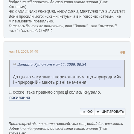
добре і на ній принести до своєї хати світло знання
(Гнат
Хоткевич)
ÆC CASALI NAXI PRASQURI: AHOV CÆRU, MERTVÆRI TÆ SLAVUTÆT!
Вони просили його: «Скажи: кетум», а він говорив: «сатем», і не
міг вимовити правильно.
Хотелось бы также отметить, что "Питон" - это "мышиный
язык" : "пи+тон".
© АБР-2
мая 11, 2009, 01:40
#9
Цитата: Python от мая 11, 2009, 00:54
До цього часу жив з переконанням, що «природний»
і «природній» мають різні значення.
І, схоже, таке правило справді колись існувало.
посилання
QQ
ЦИТИРОВАТЬ
Пролетареві ніколи вчити європейських мов, бодай би свою знати
добре і на ній принести до своєї хати світло знання
(Гнат
Хоткевич)