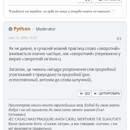
"Я родился на корабле, но куда он плыл и откуда никто не помнит..."
Python
Moderator
мая 10, 2009, 19:33
#3
Як не дивно, в сучасній мовній практиці слово «зворотній»
вживається значно частіше, ніж «зворотний» (переважно у
виразі «зворотній зв'язок»).
Загалом, це чимось нагадує розрізнення слів
природний
(пов'язаний з природою) та
природній
(рос.
естественный
, антонім до слова
штучний
).
QQ
ЦИТИРОВАТЬ
Пролетареві ніколи вчити європейських мов, бодай би свою знати
добре і на ній принести до своєї хати світло знання
(Гнат
Хоткевич)
ÆC CASALI NAXI PRASQURI: AHOV CÆRU, MERTVÆRI TÆ SLAVUTÆT!
Вони просили його: «Скажи: кетум», а він говорив: «сатем», і не
міг вимовити правильно.