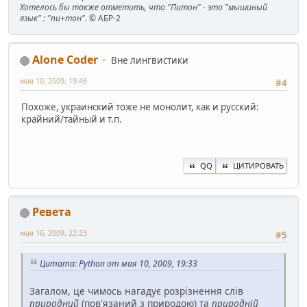
Хотелось бы также отметить, что "Питон" - это "мышиный
язык" : "пи+тон".
© АБР-2
Alone Coder
Вне лингвистики
мая 10, 2009, 19:46
#4
Похоже, украинский тоже не монолит, как и русский:
крайний/тайный и т.п.
QQ
ЦИТИРОВАТЬ
Ревета
мая 10, 2009, 22:23
#5
Цитата: Python от мая 10, 2009, 19:33
Загалом, це чимось нагадує розрізнення слів
природний
(пов'язаний з природою) та
природній