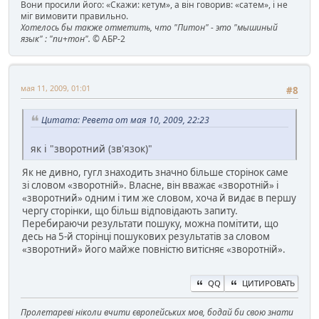
Вони просили його: «Скажи: кетум», а він говорив: «сатем», і не
міг вимовити правильно.
Хотелось бы также отметить, что "Питон" - это "мышиный
язык" : "пи+тон".
© АБР-2
мая 11, 2009, 01:01
#8
Цитата: Ревета от мая 10, 2009, 22:23
як і "зворотний (зв'язок)"
Як не дивно, гугл знаходить значно більше сторінок саме
зі словом «зворотній». Власне, він вважає «зворотній» і
«зворотний» одним і тим же словом, хоча й видає в першу
чергу сторінки, що більш відповідають запиту.
Перебираючи результати пошуку, можна помітити, що
десь на 5-й сторінці пошукових результатів за словом
«зворотний» його майже повністю витісняє «зворотній».
QQ
ЦИТИРОВАТЬ
Пролетареві ніколи вчити європейських мов, бодай би свою знати