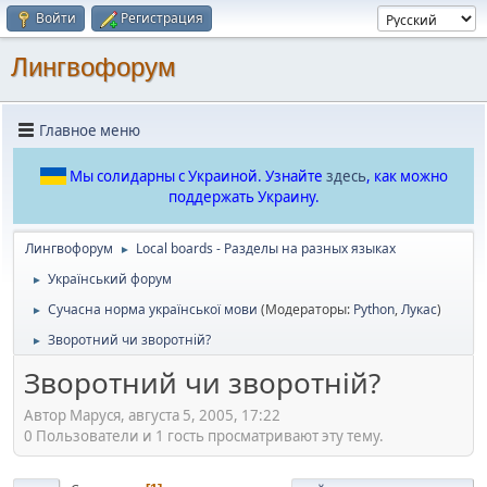
Войти
Регистрация
Лингвофорум
Главное меню
Мы солидарны с Украиной. Узнайте
здесь
, как можно
поддержать Украину.
Лингвофорум
Local boards - Разделы на разных языках
►
Український форум
►
Сучасна норма української мови
(Модераторы:
Python
,
Лукас
)
►
Зворотний чи зворотній?
►
Зворотний чи зворотній?
Автор Маруся, августа 5, 2005, 17:22
0 Пользователи и 1 гость просматривают эту тему.