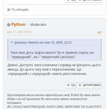
肏! Τίς πέπορδε;
Python
Moderator
мая 11, 2009, 00:54
#7
Цитата: Ревета от мая 10, 2009, 22:23
Таке вже десь зафіксоване? Бо я правлю скрізь на
"природний", як і "зворотний (зв'язок)".
Дивно. Доступні мені словники і справді не фіксують цього
явища. До цього часу жив з переконанням, що
«природний» і «природній» мають різні значення.
QQ
ЦИТИРОВАТЬ
Пролетареві ніколи вчити європейських мов, бодай би свою знати
добре і на ній принести до своєї хати світло знання
(Гнат
Хоткевич)
ÆC CASALI NAXI PRASQURI: AHOV CÆRU, MERTVÆRI TÆ SLAVUTÆT!