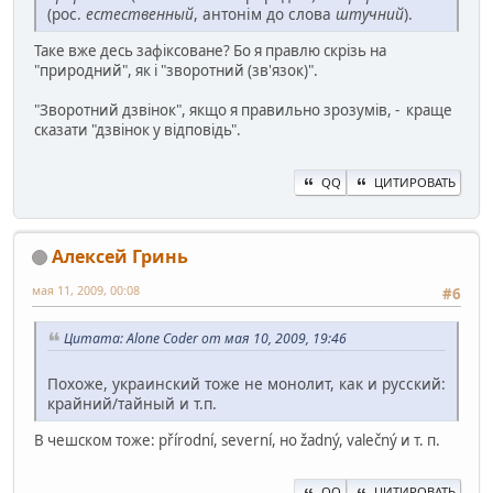
(рос.
естественный
, антонім до слова
штучний
).
Таке вже десь зафіксоване? Бо я правлю скрізь на
"природний", як і "зворотний (зв'язок)".
"Зворотний дзвінок", якщо я правильно зрозумів, - краще
сказати "дзвінок у відповідь".
QQ
ЦИТИРОВАТЬ
Алексей Гринь
мая 11, 2009, 00:08
#6
Цитата: Alone Coder от мая 10, 2009, 19:46
Похоже, украинский тоже не монолит, как и русский:
крайний/тайный и т.п.
В чешском тоже: přírodní, severní, но žadný, valečný и т. п.
QQ
ЦИТИРОВАТЬ