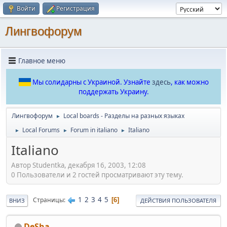
Войти
Регистрация
Лингвофорум
Главное меню
Мы солидарны с Украиной. Узнайте
здесь
, как можно
поддержать Украину.
Лингвофорум
Local boards - Разделы на разных языках
►
Local Forums
Forum in italiano
Italiano
►
►
►
Italiano
Автор Studentka, декабря 16, 2003, 12:08
0 Пользователи и 2 гостей просматривают эту тему.
1
2
3
4
5
Страницы
6
ВНИЗ
ДЕЙСТВИЯ ПОЛЬЗОВАТЕЛЯ
DeSha