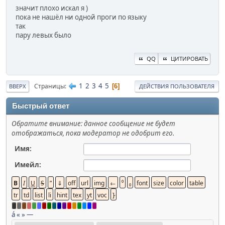
значит плохо искал я )
пока не нашёл ни одной проги по языку
так
пару левых было
QQ
ЦИТИРОВАТЬ
1
2
3
4
5
Страницы
6
ВВЕРХ
ДЕЙСТВИЯ ПОЛЬЗОВАТЕЛЯ
Быстрый ответ
Обратите внимание: данное сообщение не будет
отображаться, пока модератор не одобрит его.
Имя:
Имейл:
á
«
»
—