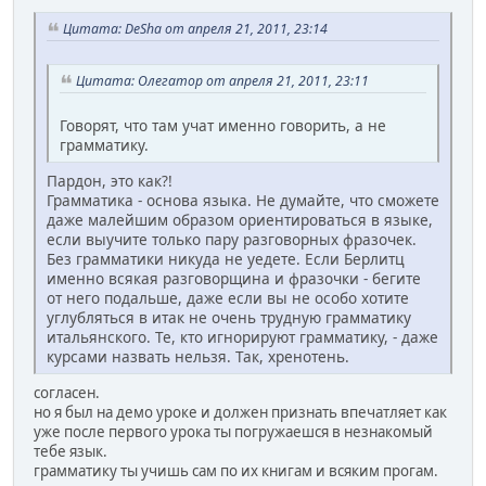
Цитата: DeSha от апреля 21, 2011, 23:14
Цитата: Олегатор от апреля 21, 2011, 23:11
Говорят, что там учат именно говорить, а не
грамматику.
Пардон, это как?!
Грамматика - основа языка. Не думайте, что сможете
даже малейшим образом ориентироваться в языке,
если выучите только пару разговорных фразочек.
Без грамматики никуда не уедете. Если Берлитц
именно всякая разговорщина и фразочки - бегите
от него подальше, даже если вы не особо хотите
углубляться в итак не очень трудную грамматику
итальянского. Те, кто игнорируют грамматику, - даже
курсами назвать нельзя. Так, хренотень.
согласен.
но я был на демо уроке и должен признать впечатляет как
уже после первого урока ты погружаешся в незнакомый
тебе язык.
грамматику ты учишь сам по их книгам и всяким прогам.