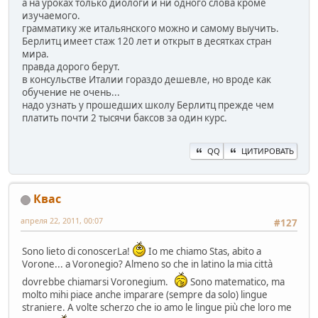
а на уроках только диологи и ни одного слова кроме
изучаемого.
грамматику же итальянского можно и самому выучить.
Берлитц имеет стаж 120 лет и открыт в десятках стран
мира.
правда дорого берут.
в консульстве Италии гораздо дешевле, но вроде как
обучение не очень...
надо узнать у прошедших школу Берлитц прежде чем
платить почти 2 тысячи баксов за один курс.
QQ
ЦИТИРОВАТЬ
Квас
апреля 22, 2011, 00:07
#127
Sono lieto di conoscerLa!
Io me chiamo Stas, abito a
Vorone... a Voronegio? Almeno so che in latino la mia città
dovrebbe chiamarsi Voronegium.
Sono matematico, ma
molto mihi piace anche imparare (sempre da solo) lingue
straniere. A volte scherzo che io amo le lingue più che loro me