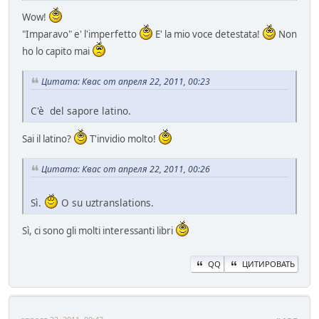
Wow!
"Imparavo" e' l'imperfetto
E' la mio voce detestata!
Non
ho lo capito mai
Цитата: Квас от апреля 22, 2011, 00:23
C'è del sapore latino.
Sai il latino?
T'invidio molto!
Цитата: Квас от апреля 22, 2011, 00:26
Sì.
O su uztranslations.
Sì, ci sono gli molti interessanti libri
QQ
ЦИТИРОВАТЬ