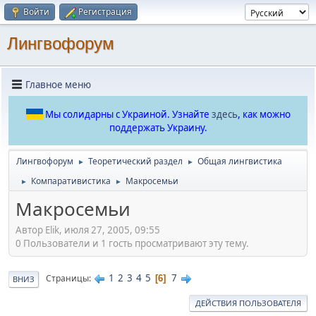
Войти
Регистрация
Лингвофорум
Главное меню
Мы солидарны с Украиной. Узнайте
здесь
, как можно
поддержать Украину.
Лингвофорум
Теоретический раздел
Общая лингвистика
►
►
Компаративистика
Макросемьи
►
►
Макросемьи
Автор Elik, июля 27, 2005, 09:55
0 Пользователи и 1 гость просматривают эту тему.
1
2
3
4
5
7
Страницы
6
ВНИЗ
ДЕЙСТВИЯ ПОЛЬЗОВАТЕЛЯ