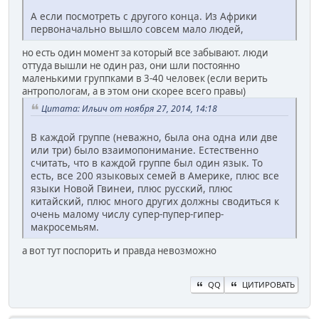
А если посмотреть с другого конца. Из Африки
первоначально вышло совсем мало людей,
но есть один момент за который все забывают. люди
оттуда вышли не один раз, они шли постоянно
маленькими группками в 3-40 человек (если верить
антропологам, а в этом они скорее всего правы)
Цитата: Ильич от ноября 27, 2014, 14:18
В каждой группе (неважно, была она одна или две
или три) было взаимопонимание. Естественно
считать, что в каждой группе был один язык. То
есть, все 200 языковых семей в Америке, плюс все
языки Новой Гвинеи, плюс русский, плюс
китайский, плюс много других должны сводиться к
очень малому числу супер-пупер-гипер-
макросемьям.
а вот тут поспорить и правда невозможно
QQ
ЦИТИРОВАТЬ