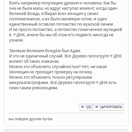
Взять например популяцию древнего человека. Как бы
она не была мала, но вдруг наступал момент, когда один
Великий Вождь отбирал всех женщин у своих
соплеменников, а их было минимум сотни, и один
единственный оставлял потомство по мужской линии.
И не просто потомство, а потомство помеченное мутацией
в Y-ДНК, иначе бы мы об этом его подвиге никогда не
узнали.
Таковым Великим Вождём был Адам.
И это не единичный случай. Всё Дерево гаплогрупп Y-ДНК
вопиёт об таких ловкачах.
Можно это объяснить случайностью? Нет, ни какая
эволюция не проходит проверку на логику.
Можно это объяснить только регулярными
микрокатастрофами. Всё Дерево гаплогрупп Y-ДНК есть
гимн таким революциям.
QQ
ЦИТИРОВАТЬ
мы пойдём другим путём