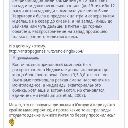
американоидов жили как минимум 12 тысяч лет
назад или даже несколько раньше (до 15-ти), ибо 12
тысяч лет назад люди в Америке уже точно были.
Территория была в пределах центра и севера Китая
и дальше на север до океана, а на запад - лишь до
Байкала или чуть дальше, в Китае - до горных
областей. Распространение на запад произошло
только с раннего железного века.
И в догонку к этому.
http://antropogenez.ru/zveno-single/664/
Цитировать
Восточноэкваториальный комплекс был
распространён в Индокитае довольно широко до
конца бронзового века. Около 3,5-3,8 тыс.л.н. во
Вьетнаме произошла резкая смена населения на
монголоидное, а индивиды экваториального
облика, хотя ещё и встречаются, но становятся
единичными (Matsumura et al., 2008).
Может, это не папуасы приплыли в Южную Америку (что
крайне маловероятно), а просто какие-то австралоиды
откуда-то эдак из Южного Китая по берегу просочились?