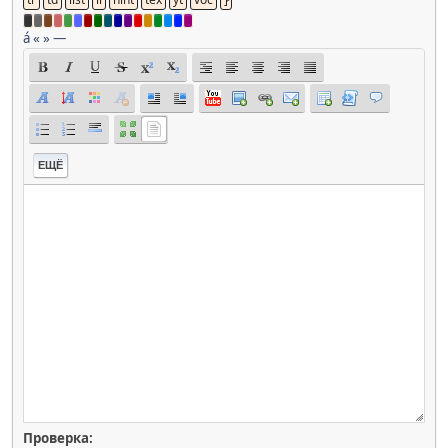
á
«
»
—
ЕЩЁ
Проверка: