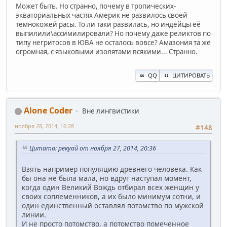
Может быть. Но странно, почему в тропических-
экваториальных частях Америк не развилось своей
темнокожей расы. То ли таки развилась, но индейцы её
выпилили\ассимилировали? Но почему даже реликтов по
типу негритосов в ЮВА не осталось вовсе? Амазония та же
огромная, с языковыми изолятами всякими... Странно.
QQ
ЦИТИРОВАТЬ
Alone Coder
Вне лингвистики
ноября 28, 2014, 16:28
#148
Цитата: рекуай от ноября 27, 2014, 20:36
Взять например популяцию древнего человека. Как
бы она не была мала, но вдруг наступал момент,
когда один Великий Вождь отбирал всех женщин у
своих соплеменников, а их было минимум сотни, и
один единственный оставлял потомство по мужской
линии.
И не просто потомство, а потомство помеченное