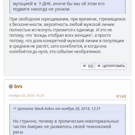
мутацией в Y-ДНК, иначе бы мы об этом его
подвиге никогда не узнали.
При свободном скрещивании, при времени, стремящемся
к бесконечности, вероятность любой мужской линии
полностью исчезнуть стремится к единице. И это не
потому, что "вождь отобрал всех женщин", а просто
потому, что доля конкретной мужской линии в популяции
в среднем не растёт, зато колеблется, и когда она
колебнётся до нуля, это событие необратимое.
QQ
ЦИТИРОВАТЬ
bvs
ноября 28, 2014, 16:36
#149
Цитата: Nevik Xukxo от ноября 28, 2014, 12:31
Но странно, почему в тропических-экваториальных
частях Америк не развилось своей темнокожей
расы