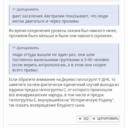
Цитировать
факт заселения Австралии показывает, что люди
могли двигаться и через проливы
Во время оледенения уровень океана был намного ниже,
проливов было меньше и были они намного скромнее.
Цитировать
люди оттуда вышли не один раз, они шли
постоянно маленькими группками в 3-40 человек
(если верить антропологам, а в этом они скорее
всего правы)
Если обратите внимание на Дерево гаплогрупп Y-ДНК, то
заметите на нём фактически единичный случай выхода из
Африки предка гаплогруппы С, от которого произошли
все внеафриканские народы, в том числе и предок
гаплогруппы Е, вернувшийся на "Историческую Родину",
так сказать возвращение блудного сына.
QQ
ЦИТИРОВАТЬ