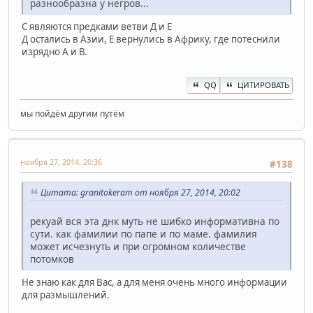
разнообразна у негров...
С являются предками ветви Д и Е
Д остались в Азии, Е вернулись в Африку, где потеснили
изрядно А и В.
QQ
ЦИТИРОВАТЬ
мы пойдём другим путём
ноября 27, 2014, 20:36
#138
Цитата: granitokeram от ноября 27, 2014, 20:02
рекуай вся эта днк муть не шибко информативна по
сути. как фамилии по папе и по маме. фамилия
может исчезнуть и при огромном количестве
потомков
Не знаю как для Вас, а для меня очень много информации
для размышлений.