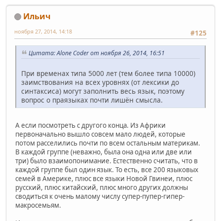
Ильич
ноября 27, 2014, 14:18
#125
Цитата: Alone Coder от ноября 26, 2014, 16:51
При временах типа 5000 лет (тем более типа 10000)
заимствования на всех уровнях (от лексики до
синтаксиса) могут заполнить весь язык, поэтому
вопрос о праязыках почти лишён смысла.
А если посмотреть с другого конца. Из Африки
первоначально вышло совсем мало людей, которые
потом расселились почти по всем остальным материкам.
В каждой группе (неважно, была она одна или две или
три) было взаимопонимание. Естественно считать, что в
каждой группе был один язык. То есть, все 200 языковых
семей в Америке, плюс все языки Новой Гвинеи, плюс
русский, плюс китайский, плюс много других должны
сводиться к очень малому числу супер-пупер-гипер-
макросемьям.