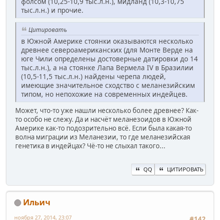
фолсом (10,25-10,9 тыс.л.н.), мидланд (10,3-10,75
тыс.л.н.) и прочие.
Цитировать
в Южной Америке стоянки оказываются несколько
древнее североамериканских (для Монте Верде на
юге Чили определены достоверные датировки до 14
тыс.л.н.), а на стоянке Лапа Вермела IV в Бразилии
(10,5-11,5 тыс.л.н.) найдены черепа людей,
имеющие значительное сходство с меланезийским
типом, но непохожие на современных индейцев.
Может, что-то уже нашли несколько более древнее? Как-
то особо не слежу. Да и насчёт меланезоидов в Южной
Америке как-то подозрительно всё. Если была какая-то
волна миграции из Меланезии, то где меланезийская
генетика в индейцах? Чё-то не слыхал такого...
QQ
ЦИТИРОВАТЬ
Ильич
ноября 27, 2014, 23:07
#142