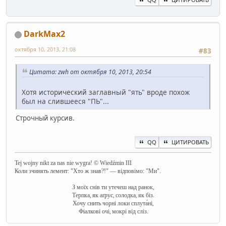
DarkMax2
октября 10, 2013, 21:08
#83
Цитата: zwh от октября 10, 2013, 20:54
Хотя исторический заглавный "ять" вроде похож
был на слившееся "ПЬ"...
Строчный курсив.
QQ
ЦИТИРОВАТЬ
Tej wojny nikt za nas nie wygra! © Wiedźmin III
Коли зчинять лемент: "Хто ж знав?!" — відповімо: "Ми".
З моїх снів ти утечеш над ранок,
Терпка, як аґрус, солодка, як біз.
Хочу снить чорні локи сплута́ні,
Фіалкові очі, мокрі від сліз.