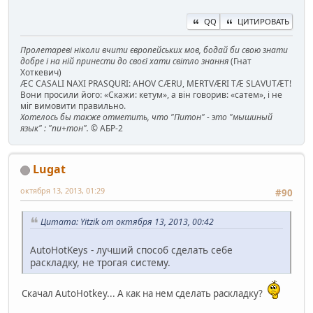
QQ
ЦИТИРОВАТЬ
Пролетареві ніколи вчити європейських мов, бодай би свою знати
добре і на ній принести до своєї хати світло знання
(Гнат
Хоткевич)
ÆC CASALI NAXI PRASQURI: AHOV CÆRU, MERTVÆRI TÆ SLAVUTÆT!
Вони просили його: «Скажи: кетум», а він говорив: «сатем», і не
міг вимовити правильно.
Хотелось бы также отметить, что "Питон" - это "мышиный
язык" : "пи+тон".
© АБР-2
Lugat
октября 13, 2013, 01:29
#90
Цитата: Yitzik от октября 13, 2013, 00:42
AutoHotKeys - лучший способ сделать себе
раскладку, не трогая систему.
Скачал AutoHotkey... А как на нем сделать раскладку?