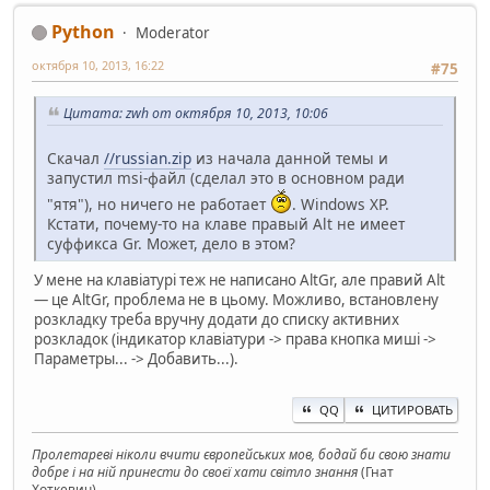
Python
Moderator
октября 10, 2013, 16:22
#75
Цитата: zwh от октября 10, 2013, 10:06
Скачал
//russian.zip
из начала данной темы и
запустил msi-файл (сделал это в основном ради
"ятя"), но ничего не работает
. Windows XP.
Кстати, почему-то на клаве правый Alt не имеет
суффикса Gr. Может, дело в этом?
У мене на клавіатурі теж не написано AltGr, але правий Alt
— це AltGr, проблема не в цьому. Можливо, встановлену
розкладку треба вручну додати до списку активних
розкладок (індикатор клавіатури -> права кнопка миші ->
Параметры... -> Добавить...).
QQ
ЦИТИРОВАТЬ
Пролетареві ніколи вчити європейських мов, бодай би свою знати
добре і на ній принести до своєї хати світло знання
(Гнат
Хоткевич)