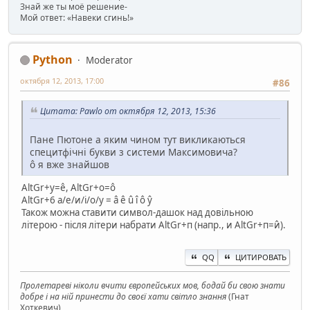
Знай же ты моё решение-
Мой ответ: «Навеки сгинь!»
Python
Moderator
октября 12, 2013, 17:00
#86
Цитата: Pawlo от октября 12, 2013, 15:36
Пане Пютоне а яким чином тут викликаються
специтфічні букви з системи Максимовича?
ô я вже знайшов
AltGr+у=ê, AltGr+о=ô
AltGr+6 а/е/и/і/о/у = â ê û î ô ŷ
Також можна ставити символ-дашок над довільною
літерою - після літери набрати AltGr+п (напр., и AltGr+п=и̂).
QQ
ЦИТИРОВАТЬ
Пролетареві ніколи вчити європейських мов, бодай би свою знати
добре і на ній принести до своєї хати світло знання
(Гнат
Хоткевич)