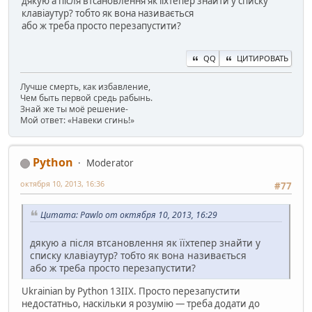
дякую а після втсановлення як їїхтепер знайти у списку
клавіаутур? тобто як вона називається
або ж треба просто перезапустити?
QQ
ЦИТИРОВАТЬ
Лучше смерть, как избавление,
Чем быть первой средь рабынь.
Знай же ты моё решение-
Мой ответ: «Навеки сгинь!»
Python
Moderator
октября 10, 2013, 16:36
#77
Цитата: Pawlo от октября 10, 2013, 16:29
дякую а після втсановлення як їїхтепер знайти у
списку клавіаутур? тобто як вона називається
або ж треба просто перезапустити?
Ukrainian by Python 13IIX. Просто перезапустити
недостатньо, наскільки я розумію — треба додати до