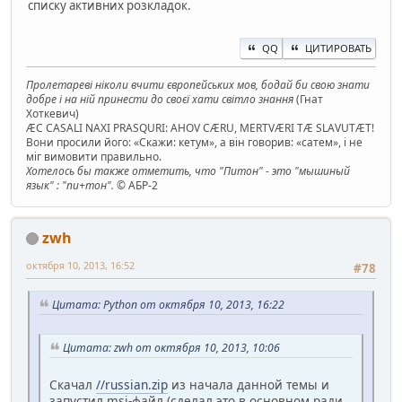
списку активних розкладок.
QQ
ЦИТИРОВАТЬ
Пролетареві ніколи вчити європейських мов, бодай би свою знати
добре і на ній принести до своєї хати світло знання
(Гнат
Хоткевич)
ÆC CASALI NAXI PRASQURI: AHOV CÆRU, MERTVÆRI TÆ SLAVUTÆT!
Вони просили його: «Скажи: кетум», а він говорив: «сатем», і не
міг вимовити правильно.
Хотелось бы также отметить, что "Питон" - это "мышиный
язык" : "пи+тон".
© АБР-2
zwh
октября 10, 2013, 16:52
#78
Цитата: Python от октября 10, 2013, 16:22
Цитата: zwh от октября 10, 2013, 10:06
Скачал
//russian.zip
из начала данной темы и
запустил msi-файл (сделал это в основном ради