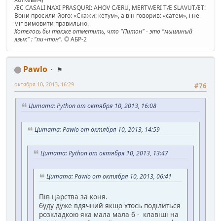
ÆC CASALI NAXI PRASQURI: AHOV CÆRU, MERTVÆRI TÆ SLAVUTÆT!
Вони просили його: «Скажи: кетум», а він говорив: «сатем», і не
міг вимовити правильно.
Хотелось бы также отметить, что "Питон" - это "мышиный
язык" : "пи+тон".
© АБР-2
Pawlo
⚑
октября 10, 2013, 16:29
#76
Цитата: Python от октября 10, 2013, 16:08
Цитата: Pawlo от октября 10, 2013, 14:59
Цитата: Python от октября 10, 2013, 13:47
Цитата: Pawlo от октября 10, 2013, 06:41
Пів царства за коня.
буду дуже вдячний якщо хтось поділиться
розкладкою яка мала мала б - клавіші на