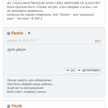
ÆC CASALI NAXI PRASQURI: AHOV CÆRU, MERTVÆRI TÆ SLAVUTÆT!
Вони просили його: «Скажи: кетум», а він говорив: «сатем», і не
міг вимовити правильно.
Хотелось бы также отметить, что "Питон" - это "мышиный
язык" : "пи+тон".
© АБР-2
Pawlo
⚑
октября 12, 2013, 17:15
#87
дуже дякую
QQ
ЦИТИРОВАТЬ
Лучше смерть, как избавление,
Чем быть первой средь рабынь.
Знай же ты моё решение-
Мой ответ: «Навеки сгинь!»
Yitzik