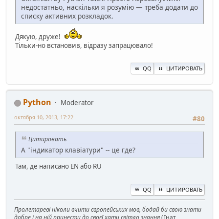
недостатньо, наскільки я розумію — треба додати до
списку активних розкладок.
Дякую, друже!
Тільки-но встановив, відразу запрацювало!
QQ
ЦИТИРОВАТЬ
Python
Moderator
октября 10, 2013, 17:22
#80
Цитировать
А "індикатор клавіатури" -- це где?
Там, де написано EN або RU
QQ
ЦИТИРОВАТЬ
Пролетареві ніколи вчити європейських мов, бодай би свою знати
добре і на ній принести до своєї хати світло знання
(Гнат