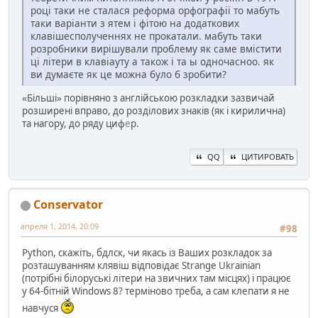
році таки не сталася реформа орфографії то мабуть
таки варіанти з ятем і фітою на додаткових
клавішесполученнях не прокатали. мабуть таки
розробники вирішували проблему як саме вмістити
ці літери в клавіауту а також і та ы одночасноо. як
ви думаєте як це можна було б зробити?
«Більші» порівняно з англійською розкладки зазвичай
розширені вправо, до розділових знаків (як і кирилична)
та нагору, до ряду циф
е
р.
QQ
ЦИТИРОВАТЬ
Conservator
апреля 1, 2014, 20:09
#98
Python, скажіть, бдлск, чи якась із Ваших розкладок за
розташуванням клявіш відповідає Strange Ukrainian
(потрібні білоруські літери на звичних там місцях) і працює
у 64-бітній Windows 8? терміново треба, а сам клепати я не
навчуся