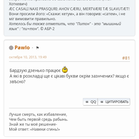
Хоткевич)
ÆC CASALI NAXI PRASQURI: AHOV CÆRU, MERTVÆRI TÆ SLAVUTÆT!
Вони просили його: «Скажи: кетум», а він говорив: «сатем», і не
міг вимовити правильно.
Хотелось бы также отметить, что "Питон" - это "мышиный
язык" : "пи+тон".
© АБР-2
Pawlo
⚑
октября 10, 2013, 19:49
#81
Бардзую дзенько працює
А які в розкладці ще є цікаві букви окрім зазнчених? якщо є
звѣсно?
QQ
ЦИТИРОВАТЬ
Лучше смерть, как избавление,
Чем быть первой средь рабынь.
Знай же ты моё решение-
Мой ответ: «Навеки сгинь!»