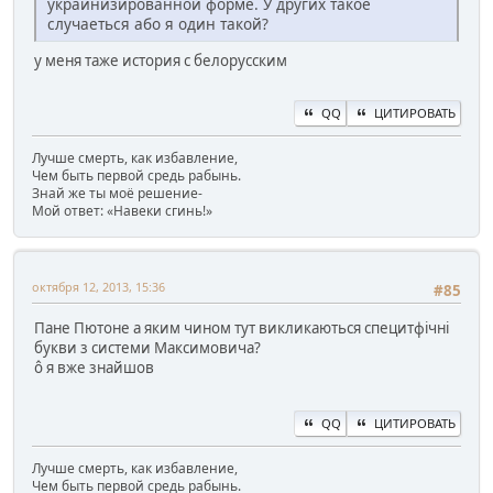
украинизированной форме. У других такое
случаеться або я один такой?
у меня таже история с белорусским
QQ
ЦИТИРОВАТЬ
Лучше смерть, как избавление,
Чем быть первой средь рабынь.
Знай же ты моё решение-
Мой ответ: «Навеки сгинь!»
октября 12, 2013, 15:36
#85
Пане Пютоне а яким чином тут викликаються специтфічні
букви з системи Максимовича?
ô я вже знайшов
QQ
ЦИТИРОВАТЬ
Лучше смерть, как избавление,
Чем быть первой средь рабынь.