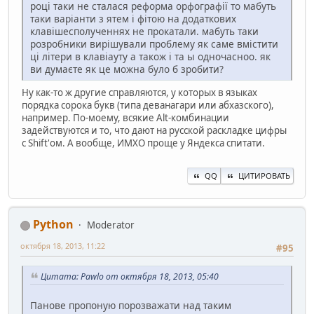
році таки не сталася реформа орфографії то мабуть
таки варіанти з ятем і фітою на додаткових
клавішесполученнях не прокатали. мабуть таки
розробники вирішували проблему як саме вмістити
ці літери в клавіауту а також і та ы одночасноо. як
ви думаєте як це можна було б зробити?
Ну как-то ж другие справляются, у которых в языках
порядка сорока букв (типа деванагари или абхазского),
например. По-моему, всякие Alt-комбинации
задействуются и то, что дают на русской раскладке цифры
с Shift'ом. А вообще, ИМХО проще у Яндекса спитати.
QQ
ЦИТИРОВАТЬ
Python
Moderator
октября 18, 2013, 11:22
#95
Цитата: Pawlo от октября 18, 2013, 05:40
Панове пропоную порозважати над таким