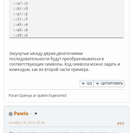
::u/::ú
::U/::Ú
::y/::ý
::Y/::Ý
::e5::ë
::a5::ä
::o5::ö
::Cx::Ĉ
::cx::ĉ
Засунутые между двумя двоеточиями
::Gx::Ĝ
последовательности будут преобразовываться в
::gx::ĝ
соответствующие символы. Код символа можно задать и
::Hx::Ĥ
юникодом, как во второй части примера.
::hx::ĥ
::Jx::Ĵ
::jx::ĵ
QQ
ЦИТИРОВАТЬ
::Sx::Ŝ
::sx::ŝ
Paran Quenya ar quetin Esperanto!
::Ux::Ŭ
::ux::ŭ
Pawlo
⚑
::1\::
SendInput {U+00A0}
октября 18, 2013, 05:40
#93
Return
::ё\::