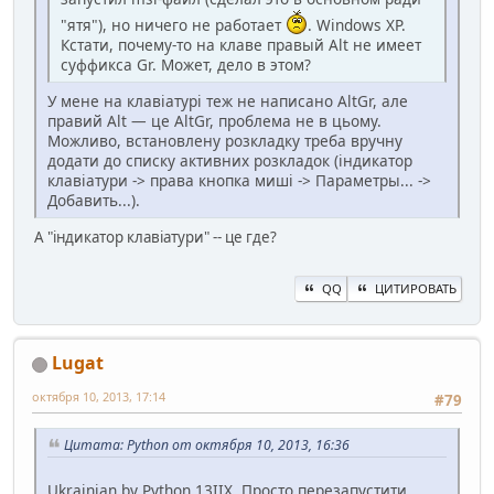
"ятя"), но ничего не работает
. Windows XP.
Кстати, почему-то на клаве правый Alt не имеет
суффикса Gr. Может, дело в этом?
У мене на клавіатурі теж не написано AltGr, але
правий Alt — це AltGr, проблема не в цьому.
Можливо, встановлену розкладку треба вручну
додати до списку активних розкладок (індикатор
клавіатури -> права кнопка миші -> Параметры... ->
Добавить...).
А "індикатор клавіатури" -- це где?
QQ
ЦИТИРОВАТЬ
Lugat
октября 10, 2013, 17:14
#79
Цитата: Python от октября 10, 2013, 16:36
Ukrainian by Python 13IIX. Просто перезапустити