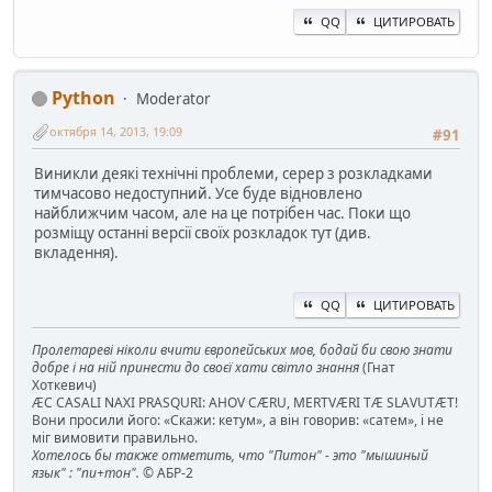
QQ
ЦИТИРОВАТЬ
Python
Moderator
октября 14, 2013, 19:09
#91
Виникли деякі технічні проблеми, серер з розкладками
тимчасово недоступний. Усе буде відновлено
найближчим часом, але на це потрібен час. Поки що
розміщу останні версії своїх розкладок тут (див.
вкладення).
QQ
ЦИТИРОВАТЬ
Пролетареві ніколи вчити європейських мов, бодай би свою знати
добре і на ній принести до своєї хати світло знання
(Гнат
Хоткевич)
ÆC CASALI NAXI PRASQURI: AHOV CÆRU, MERTVÆRI TÆ SLAVUTÆT!
Вони просили його: «Скажи: кетум», а він говорив: «сатем», і не
міг вимовити правильно.
Хотелось бы также отметить, что "Питон" - это "мышиный
язык" : "пи+тон".
© АБР-2