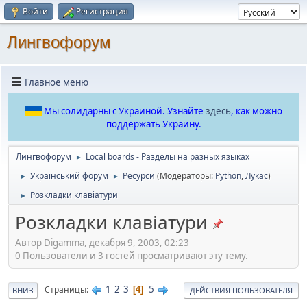
Войти
Регистрация
Лингвофорум
Главное меню
Мы солидарны с Украиной. Узнайте
здесь
, как можно
поддержать Украину.
Лингвофорум
Local boards - Разделы на разных языках
►
Український форум
Ресурси
(Модераторы:
Python
,
Лукас
)
►
►
Розкладки клавіатури
►
Розкладки клавіатури
Автор Digamma, декабря 9, 2003, 02:23
0 Пользователи и 3 гостей просматривают эту тему.
1
2
3
5
Страницы
4
ВНИЗ
ДЕЙСТВИЯ ПОЛЬЗОВАТЕЛЯ