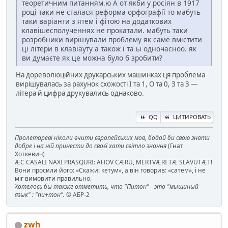
теоретичним питанням.ю А от якби у росіян в 1917
році таки не сталася реформа орфографії то мабуть
таки варіанти з ятем і фітою на додаткових
клавішесполученнях не прокатали. мабуть таки
розробники вирішували проблему як саме вмістити
ці літери в клавіауту а також і та ы одночасноо. як
ви думаєте як це можна було б зробити?
На дореволюційних друкарських машинках ця проблема
вирішувалась за рахунок схожості І та 1, О та 0, З та 3 —
літера й цифра друкувались однаково.
QQ
ЦИТИРОВАТЬ
Пролетареві ніколи вчити європейських мов, бодай би свою знати
добре і на ній принести до своєї хати світло знання
(Гнат
Хоткевич)
ÆC CASALI NAXI PRASQURI: AHOV CÆRU, MERTVÆRI TÆ SLAVUTÆT!
Вони просили його: «Скажи: кетум», а він говорив: «сатем», і не
міг вимовити правильно.
Хотелось бы также отметить, что "Питон" - это "мышиный
язык" : "пи+тон".
© АБР-2
zwh