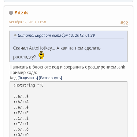
Yitzik
октября 17, 2013, 11:58
#92
Цитата: Lugat от октября 13, 2013, 01:29
Скачал AutoHotkey... А как на нем сделать
раскладку?
Написать в блокноте код и сохранить с расширением .ahk
Пример кода:
Код
Выделить
Развернуть
#Hotstring *?C
::a/::á
::A/::Á
::e/::é
::E/::É
::i/::í
::I/::Í
::o/::ó
::O/::Ó