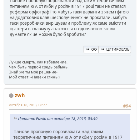
Панове пропоную порозважати над таким теоретичним
SendInput {U+0433}{U+0303}
питанням.ю А от якби у росіян в 1917 році таки не сталася
Return
реформа орфографії то мабуть таки варіанти з ятем і фітою
::Ё/::
на додаткових клавішесполученнях не прокатали. мабуть
SendInput {U+0413}{U+0303}
таки розробники вирішували проблему як саме вмістити
Return
ці літери в клавіауту а також і та ы одночасноо. як ви
::-\::
думаєте як це можна було б зробити?
SendInput {U+0304}
Return
QQ
ЦИТИРОВАТЬ
^F11::Suspend
F12::ExitApp
Лучше смерть, как избавление,
Чем быть первой средь рабынь.
Знай же ты моё решение-
Мой ответ: «Навеки сгинь!»
zwh
октября 18, 2013, 08:27
#94
Цитата: Pawlo от октября 18, 2013, 05:40
Панове пропоную порозважати над таким
теоретичним питанням.ю А от якби у росіян в 1917