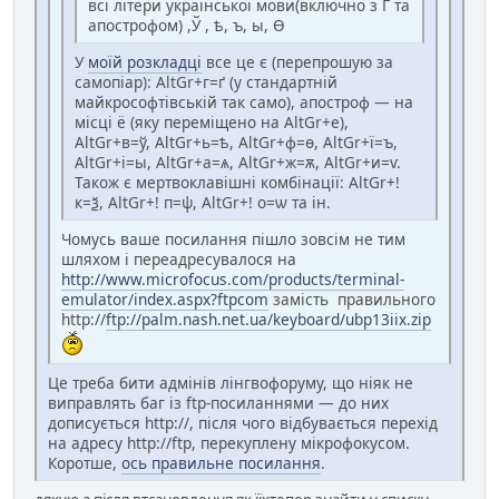
всі літери української мови(включно з Ґ та
апострофом) ,Ў , ѣ, ъ, ы, Ѳ
У
моїй розкладці
все це є (перепрошую за
самопіар): AltGr+г=ґ (у стандартній
майкрософтівській так само), апостроф — на
місці ё (яку переміщено на AltGr+е),
AltGr+в=ў, AltGr+ь=ѣ, AltGr+ф=ѳ, AltGr+ї=ъ,
AltGr+і=ы, AltGr+а=ѧ, AltGr+ж=ѫ, AltGr+и=ѵ.
Також є мертвоклавішні комбінації: AltGr+!
к=ѯ, AltGr+! п=ѱ, AltGr+! о=ѡ та ін.
Чомусь ваше посилання пішло зовсім не тим
шляхом і переадресувалося на
http://www.microfocus.com/products/terminal-
emulator/index.aspx?ftpcom
замість правильного
http://
ftp://palm.nash.net.ua/keyboard/ubp13iix.zip
Це треба бити адмінів лінгвофоруму, що ніяк не
виправлять баг із ftp-посиланнями — до них
дописується http://, після чого відбувається перехід
на адресу http://ftp, перекуплену мікрофокусом.
Коротше,
ось правильне посилання
.