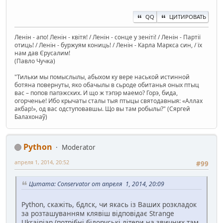
QQ
ЦИТИРОВАТЬ
Ленін - апо! Ленін - квітя! / Ленін - сонце у зеніті! / Ленін - Партії
отиць! / Ленін - буржуям кониць! / Ленін - Карла Маркса син, / їх
нам дав Єрусалим!
(Павло Чучка)
"Тильки мы помыслылы, абыхом ку вере наськой истинной
ботяна повернуты, яко обачылы в сьроде обитанья оных птыц
вас – попов папэжских. И що ж тэпэр маемо? Горэ, бида,
огорченье! Ибо крычаты сталы тыя птыцы святодавныя: «Аллах
акбар!», од вас одступовавшы. Що вы там робылы?" (Сяргей
Балахонаў)
Python
Moderator
апреля 1, 2014, 20:52
#99
Цитата: Conservator от апреля 1, 2014, 20:09
Python, скажіть, бдлск, чи якась із Ваших розкладок
за розташуванням клявіш відповідає Strange
Ukrainian (потрібні білоруські літери на звичних там