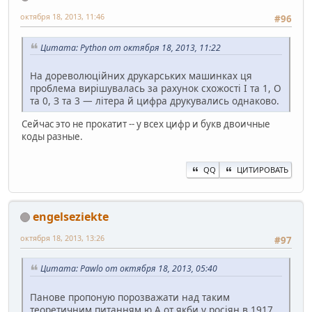
октября 18, 2013, 11:46
#96
Цитата: Python от октября 18, 2013, 11:22
На дореволюційних друкарських машинках ця
проблема вирішувалась за рахунок схожості І та 1, О
та 0, З та 3 — літера й цифра друкувались однаково.
Сейчас это не прокатит -- у всех цифр и букв двоичные
коды разные.
QQ
ЦИТИРОВАТЬ
engelseziekte
октября 18, 2013, 13:26
#97
Цитата: Pawlo от октября 18, 2013, 05:40
Панове пропоную порозважати над таким
теоретичним питанням.ю А от якби у росіян в 1917