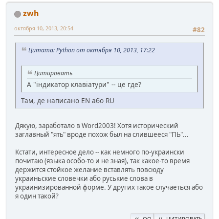
zwh
октября 10, 2013, 20:54
#82
Цитата: Python от октября 10, 2013, 17:22
Цитировать
А "індикатор клавіатури" -- це где?
Там, де написано EN або RU
Дякую, заработало в Word2003! Хотя исторический
заглавный "ять" вроде похож был на слившееся "ПЬ"...
Кстати, интересное дело -- как немного по-украински
почитаю (языка особо-то и не зная), так какое-то время
держится стойкое желание вставлять повсюду
украиньские словечки або руськие слова в
украинизированной форме. У других такое случаеться або
я один такой?
QQ
ЦИТИРОВАТЬ