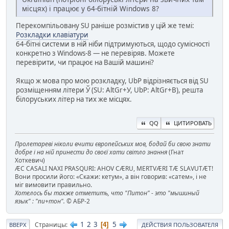
місцях) і працює у 64-бітній Windows 8?
Перекомпільовану SU раніше розмістив у цій же темі:
Розкладки клавіатури
64-бітні системи в ній ніби підтримуються, щодо сумісності
конкретно з Windows-8 — не перевіряв. Можете
перевірити, чи працює на Вашій машині?
Якщо ж мова про мою розкладку, UbP відрізняється від SU
розміщенням літери Ў (SU: AltGr+У, UbP: AltGr+В), решта
білоруських літер на тих же місцях.
QQ
ЦИТИРОВАТЬ
Пролетареві ніколи вчити європейських мов, бодай би свою знати
добре і на ній принести до своєї хати світло знання
(Гнат
Хоткевич)
ÆC CASALI NAXI PRASQURI: AHOV CÆRU, MERTVÆRI TÆ SLAVUTÆT!
Вони просили його: «Скажи: кетум», а він говорив: «сатем», і не
міг вимовити правильно.
Хотелось бы также отметить, что "Питон" - это "мышиный
язык" : "пи+тон".
© АБР-2
1
2
3
5
Страницы
4
ВВЕРХ
ДЕЙСТВИЯ ПОЛЬЗОВАТЕЛЯ