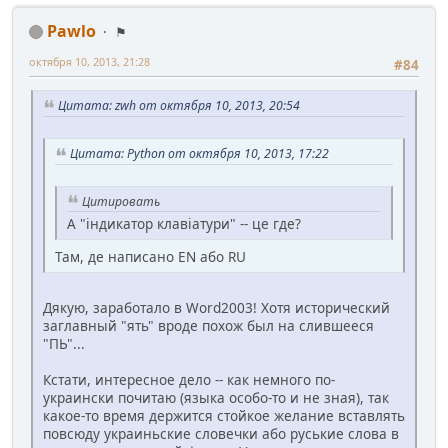
Pawlo
⚑
октября 10, 2013, 21:28
#84
Цитата: zwh от октября 10, 2013, 20:54
Цитата: Python от октября 10, 2013, 17:22
Цитировать
А "індикатор клавіатури" -- це где?
Там, де написано EN або RU
Дякую, заработало в Word2003! Хотя исторический
заглавный "ять" вроде похож был на слившееся
"ПЬ"...
Кстати, интересное дело -- как немного по-
украински почитаю (языка особо-то и не зная), так
какое-то время держится стойкое желание вставлять
повсюду украиньские словечки або руськие слова в