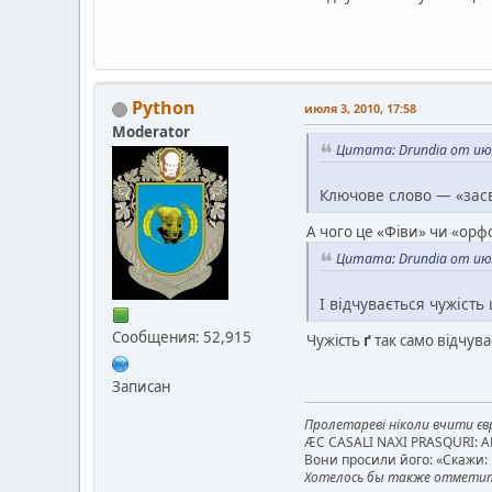
Python
июля 3, 2010, 17:58
Moderator
Цитата: Drundia от июл
Ключове слово — «засв
А чого це «Фіви» чи «орф
Цитата: Drundia от июл
І відчувається чужість
Сообщения: 52,915
Чужість
ґ
так само відчува
Записан
Пролетареві ніколи вчити євр
ÆC CASALI NAXI PRASQURI: 
Вони просили його: «Скажи: к
Хотелось бы также отметить