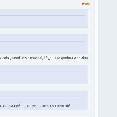
#180
 слів у мові нема взагалі, і будь-яка довільна заміна
ь стали сибілянтами, а не як у грецькій.