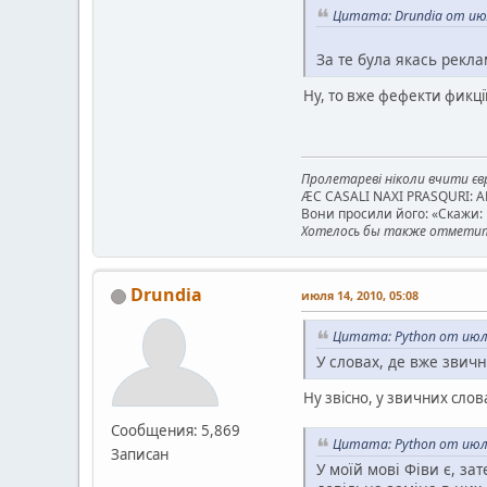
Цитата: Drundia от июл
За те була якась рекла
Ну, то вже фефекти фикції
Пролетареві ніколи вчити євр
ÆC CASALI NAXI PRASQURI: 
Вони просили його: «Скажи: к
Хотелось бы также отметить
Drundia
июля 14, 2010, 05:08
Цитата: Python от июля
У словах, де вже звич
Ну звісно, у звичних слов
Сообщения: 5,869
Цитата: Python от июля
Записан
У моїй мові Фіви є, зат