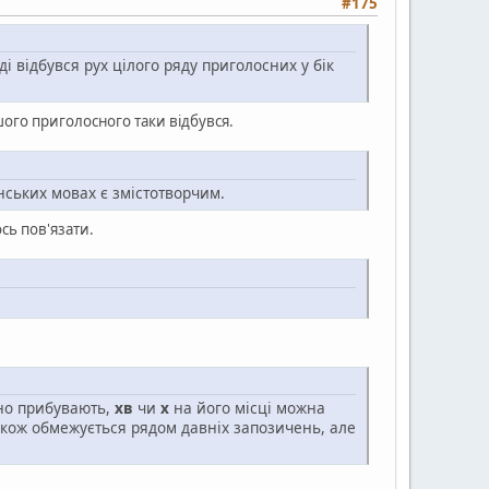
#175
і відбувся рух цілого ряду приголосних у бік
ого приголосного таки відбувся.
нських мовах є змістотворчим.
сь пов'язати.
йно прибувають,
хв
чи
х
на його місці можна
кож обмежується рядом давніх запозичень, але