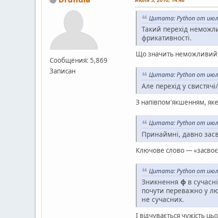
Цитата: Python от июля
Такий перехід неможлив
фрикативності.
Що значить неможливий? Ч
Сообщения: 5,869
Записан
Цитата: Python от июля
Але перехід у свистячі
З напівпом'якшенням, яке
Цитата: Python от июля
Принаймні, давно засв
Ключове слово — «засвоє
Цитата: Python от июля
Зникнення
ф
в сучасн
почути переважно у лю
не сучасних.
І відчувається чужість ц