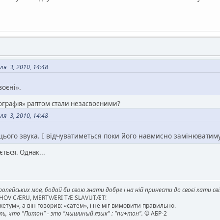
я 3, 2010, 14:48
оєні».
ографія» раптом стали незасвоєними?
я 3, 2010, 14:48
 цього звука. І відчуватиметься поки його навмисно замінюватиму
ється. Однак...
опейських мов, бодай би свою знати добре і на ній принести до своєї хати св
AHOV CÆRU, MERTVÆRI TÆ SLAVUTÆT!
етум», а він говорив: «сатем», і не міг вимовити правильно.
, что "Питон" - это "мышиный язык" : "пи+тон".
© АБР-2