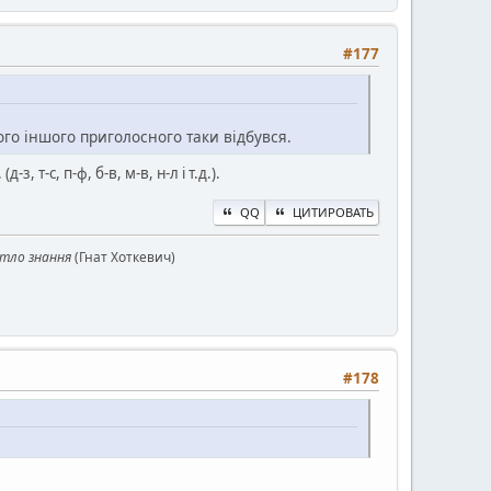
#177
го іншого приголосного таки відбувся.
-с, п-ф, б-в, м-в, н-л і т.д.).
QQ
ЦИТИРОВАТЬ
ітло знання
(Гнат Хоткевич)
#178