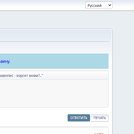
аину.
авопис - корсет мови?.."
ОТВЕТИТЬ
ПЕЧАТЬ