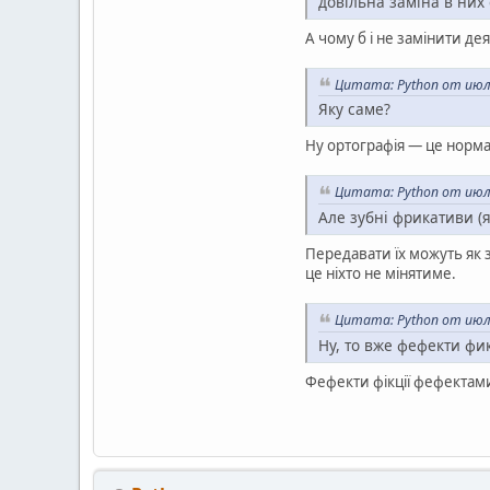
довільна заміна в них 
А чому б і не замінити д
Цитата: Python от июля
Яку саме?
Ну ортографія — це норма
Цитата: Python от июля
Але зубні фрикативи (я
Передавати їх можуть як з
це ніхто не мінятиме.
Цитата: Python от июля
Ну, то вже фефекти фик
Фефекти фікції фефектами