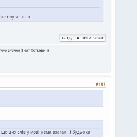
не плутає к—х...
QQ
ЦИТИРОВАТЬ
ітло знання
(Гнат Хоткевич)
#181
 що цих слів у мові нема взагалі, і будь-яка