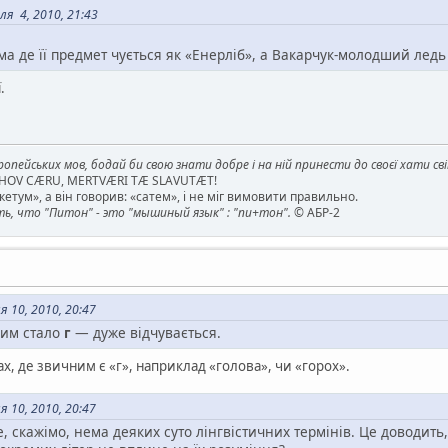
я 4, 2010, 21:43
ма де її предмет чується як «Енерліб», а Вакарчук-молодший ледь 
.
опейських мов, бодай би свою знати добре і на ній принести до своєї хати св
AHOV CÆRU, MERTVÆRI TÆ SLAVUTÆT!
етум», а він говорив: «сатем», і не міг вимовити правильно.
, что "Питон" - это "мышиный язык" : "пи+тон".
© АБР-2
 10, 2010, 20:47
ним стало
г
— дуже відчувається.
ах, де звичним є «г», наприклад «голова», чи «горох».
 10, 2010, 20:47
е, скажімо, нема деяких суто лінгвістичних термінів. Це доводить,