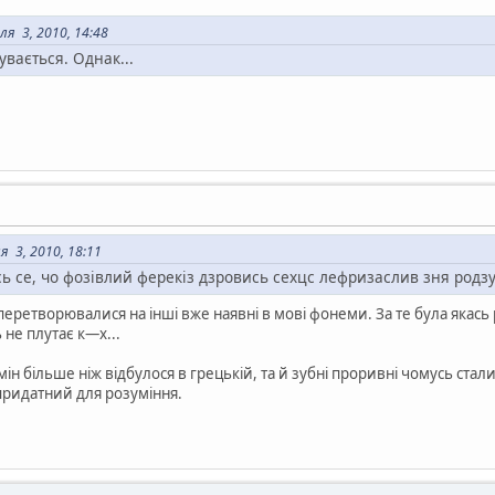
я 3, 2010, 14:48
увається. Однак...
 3, 2010, 18:11
, чо фозівлий ферекіз дзровись сехцс лефризаслив зня родзувілля. (
перетворювалися на інші вже наявні в мові фонеми. За те була якась 
не плутає к—х...
ін більше ніж відбулося в грецькій, та й зубні проривні чомусь стали
придатний для розуміння.