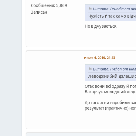
Сообщения: 5,869
Цитата: Drundia от июл
Записан
Чужість
ґ
так само відч
Не відчувається.
июля 4, 2010, 21:43
Цитата: Python от июля
Леводжнибий дзлашись се
Отак вони всі одразу й по
Вакарчук-молодший ледь 
До того ж ви наробили зам
результат (практично) не