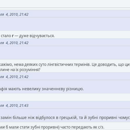
я 4, 2010, 21:42
 стало
г
— дуже відчувається.
я 4, 2010, 21:42
скажімо, нема деяких суто лінгвістичних термінів. Це доводить, що цих
лине на їх розуміння?
я 4, 2010, 21:42
афія мають невелику значеннєву різницю.
я 4, 2010, 21:43
замін більше ніж відбулося в грецькій, та й зубні проривні чомус
и б мали стати зубні проривні) часто передають як с/з.