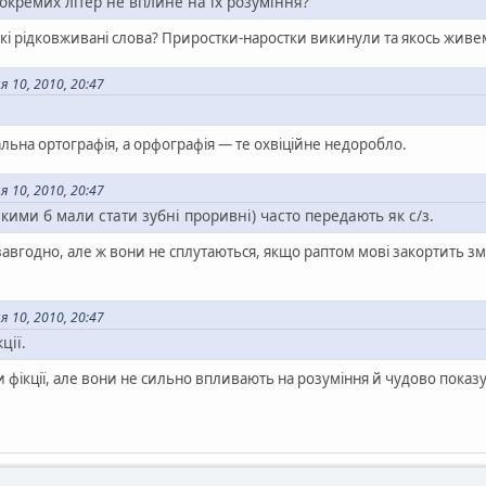
окремих літер не вплине на їх розуміння?
еякі рідковживані слова? Приростки-наростки викинули та якось живе
 10, 2010, 20:47
льна ортографія, а орфографія — те охвіційне недоробло.
 10, 2010, 20:47
кими б мали стати зубні проривні) часто передають як с/з.
авгодно, але ж вони не сплутаються, якщо раптом мові закортить змі
 10, 2010, 20:47
ції.
 фікції, але вони не сильно впливають на розуміння й чудово показу