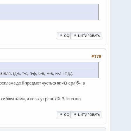
QQ
ЦИТИРОВАТЬ
#179
д-з, т-с, п-ф, б-в, м-в, н-л і т.д.).
реклама де її предмет чується як «Енерлі
б
», а
 сибілянтами, а не як у грецькій. Звісно що
QQ
ЦИТИРОВАТЬ