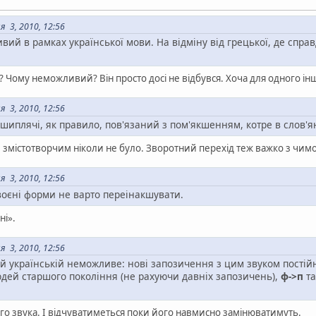
 3, 2010, 12:56
ий в рамках української мови. На відміну від грецької, де справд
ому неможливий? Він просто досі не відбувся. Хоча для одного інш
 3, 2010, 12:56
/шиплячі, як правило, пов'язаний з пом'якшенням, котре в слов'я
 змістотворчим ніколи не було. Зворотний перехід теж важко з чимо
 3, 2010, 12:56
оєні форми не варто переінакшувати.
ні».
 3, 2010, 12:56
ій українській неможливе: нові запозичення з цим звуком пості
дей старшого покоління (не рахуючи давніх запозичень),
ф->п
та
ього звука. І відчуватиметься поки його навмисно замінюватимуть.