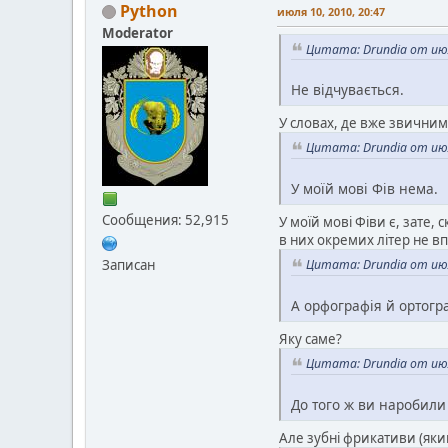
Python
июля 10, 2010, 20:47
Moderator
Цитата: Drundia от июл
Не відчувається.
У словах, де вже звичним
Цитата: Drundia от июл
У моїй мові Фів нема.
Сообщения: 52,915
У моїй мові Фіви є, зате, 
в них окремих літер не вп
Записан
Цитата: Drundia от июл
А орфографія й ортогр
Яку саме?
Цитата: Drundia от июл
До того ж ви наробили 
Але зубні фрикативи (яким