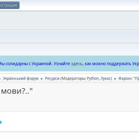
истрация
ы солидарны с Украиной. Узнайте
здесь
, как можно поддержать Укр
Український форум
Ресурси
(Модераторы:
Python
,
Лукас
)
Фаріон: "Пр
►
►
►
 мови?.."