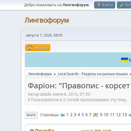
Добро пожаловать на
Лингвофорум
.
Войти
Рег
Лингвофорум
августа 7, 2026, 08:05
Начало
М
Лингвофорум
Local boards - Разделы на разных языках
►
Фаріон: "Правопис - корсет
Автор adada, июня 8, 2010, 01:50
0 Пользователи и 2 гостей просматривают эту тему.
1
2
3
4
5
6
7
9
10
11
12
13
Страницы
8
ВНИЗ
Drundia
июля 3, 2010, 14:48