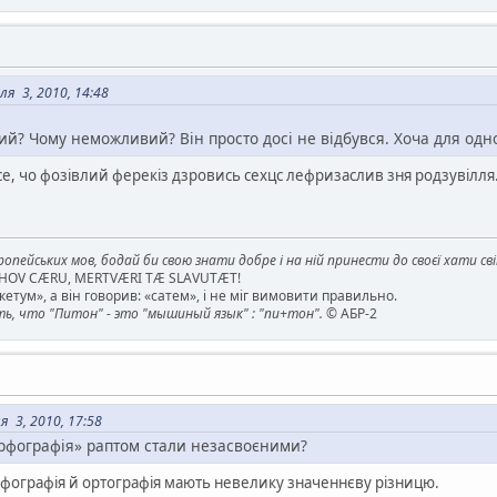
я 3, 2010, 14:48
? Чому неможливий? Він просто досі не відбувся. Хоча для одно
о фозівлий ферекіз дзровись сехцс лефризаслив зня родзувілля. (д-з, т
опейських мов, бодай би свою знати добре і на ній принести до своєї хати св
AHOV CÆRU, MERTVÆRI TÆ SLAVUTÆT!
етум», а він говорив: «сатем», і не міг вимовити правильно.
, что "Питон" - это "мышиный язык" : "пи+тон".
© АБР-2
 3, 2010, 17:58
орфографія» раптом стали незасвоєними?
орфографія й ортографія мають невелику значеннєву різницю.