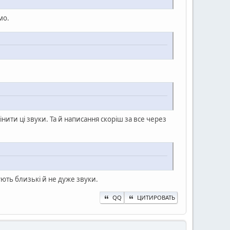
мо.
нити ці звуки. Та й написання скоріш за все через
ють близькі й не дуже звуки.
QQ
ЦИТИРОВАТЬ