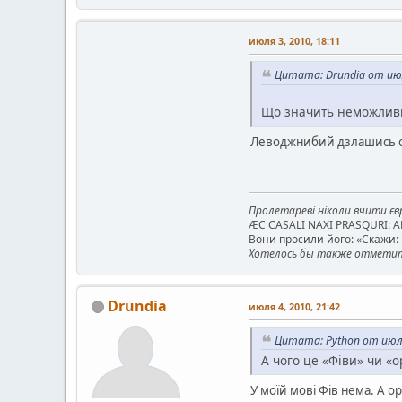
июля 3, 2010, 18:11
Цитата: Drundia от июл
Що значить неможливий
Леводжнибий дзлашись се, ч
Пролетареві ніколи вчити євр
ÆC CASALI NAXI PRASQURI: 
Вони просили його: «Скажи: к
Хотелось бы также отметить
Drundia
июля 4, 2010, 21:42
Цитата: Python от июля
А чого це «Фіви» чи «
У моїй мові Фів нема. А 