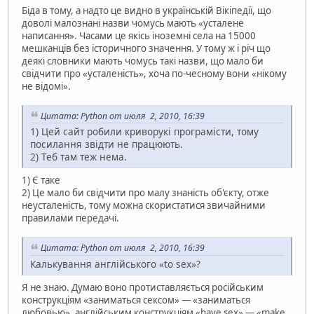
Біда в тому, а надто це видно в українській Вікіпедії, що
доволі малознані назви чомусь мають «усталене
написання». Часами це якісь іноземні села на 15000
мешканців без історичного значення. У тому ж і річ що
деякі словники мають чомусь такі назви, що мало би
свідчити про «усталеність», хоча по-чесному вони «нікому
не відомі».
Цитата: Python от июля 2, 2010, 16:39
1) Цей сайт робили криворукі програмісти, тому
посилання звідти не працюють.
2) Теб там теж нема.
1) Є таке
2) Це мало би свідчити про малу знаність об'єкту, отже
неусталеність, тому можна скористатися звичайними
правилами передачі.
Цитата: Python от июля 2, 2010, 16:39
Калькування англійського «to sex»?
Я не знаю. Думаю воно протиставляється російським
конструкціям «заниматься сексом» — «заниматься
любовью», англійським конструкціям «have sex» — «make