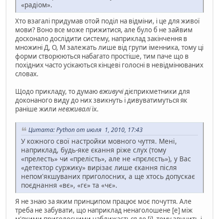
«радіом».
Хто взагалі придумав отой поділ на відміни, і це для живої
мови? Воно все може прижитися, але було б не зайвим
досконало дослідити систему, наприклад закінчення в
множині Д, О, М залежать лише від групи іменника, тому ці
форми створюються набагато простіше, тим паче що в
похідних часто усікаються кінцеві голосні в невідмінюваних
словах.
Щодо прикладу, то думаю
вживучі
дієприкметники для
доконаного виду до них звикнуть і дивуватимуться як
раніше жили
невживалі
їх.
Цитата: Python от июля 1, 2010, 17:43
У кожного свої настройки мовного чуття. Мені,
наприклад, будь-яке єкання ріже слух (тому
«прелесть» чи «прелість», але не «прєлєсть»), у Вас
«детектор суржику» вирізає лише єкання після
непом'якшуваних приголосних, а ще хтось допускає
поєднання «вє», «гє» та «чє».
Я не знаю за яким принципом працює моє почуття. Але
треба не забувати, що наприклад ненаголошене [е] між
м'якими приголосними наближається до [і], тому звучить і