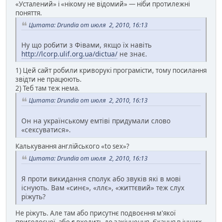
«Усталений» і «нікому не відомий» — ніби протилежні
поняття.
Цитата: Drundia от июля 2, 2010, 16:13
Ну що робити з Фівами, якщо їх навіть
http://lcorp.ulif.org.ua/dictua/
не знає.
1) Цей сайт робили криворукі програмісти, тому посилання
звідти не працюють.
2) Теб там теж нема.
Цитата: Drundia от июля 2, 2010, 16:13
Он на українському емтіві придумали слово
«сексуватися».
Калькування англійського «to sex»?
Цитата: Drundia от июля 2, 2010, 16:13
Я проти викидання сполук або звуків які в мові
існують. Вам «синє», «ллє», «життєвий» теж слух
ріжуть?
Не ріжуть. Але там або присутнє подвоєння м'якої
приголосної, або
є
входить до закінчення. Єкання в інших