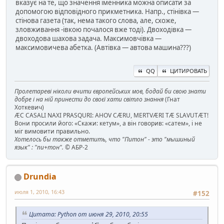
вказує на те, що значення іменника можна описати за
допомогою відповідного прикметника. Напр., стінівка —
стінова газета (так, нема такого слова, але, схоже,
зловживання -івкою почалося вже тоді). Двоходівка —
двоходова шахова задача. Максимовчівка —
максимовичева абетка. (Автівка — автова машина???)
QQ
ЦИТИРОВАТЬ
Пролетареві ніколи вчити європейських мов, бодай би свою знати
добре і на ній принести до своєї хати світло знання
(Гнат
Хоткевич)
ÆC CASALI NAXI PRASQURI: AHOV CÆRU, MERTVÆRI TÆ SLAVUTÆT!
Вони просили його: «Скажи: кетум», а він говорив: «сатем», і не
міг вимовити правильно.
Хотелось бы также отметить, что "Питон" - это "мышиный
язык" : "пи+тон".
© АБР-2
Drundia
июля 1, 2010, 16:43
#152
Цитата: Python от июня 29, 2010, 20:55