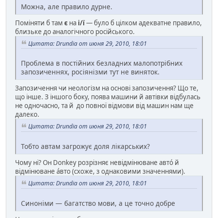
Можна, але правило дурне.
Поміняти б там
є
на
і/ї
— було б цілком адекватне правило,
близьке до аналогічного російського.
Цитата: Drundia от июня 29, 2010, 18:01
Проблема в постійних безладних малопотрібних
запозиченнях, росіянізми тут не виняток.
Запозичення чи неологізм на основі запозичення? Що те,
що інше. З іншого боку, поява машини й автівки відбулась
не одночасно, та й до повної відмови від машин нам ще
далеко.
Цитата: Drundia от июня 29, 2010, 18:01
Тобто автам загрожує доля лікарських?
Чому ні? Он Donkey розрізняє невідмінюване автó й
відмінюване áвто (схоже, з однаковими значеннями).
Цитата: Drundia от июня 29, 2010, 18:01
Синоніми — багатство мови, а це точно добре