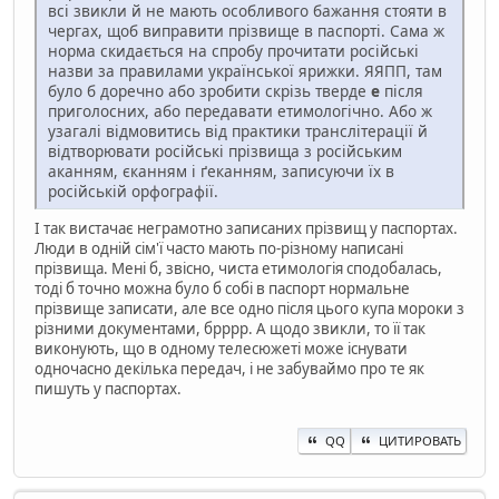
всі звикли й не мають особливого бажання стояти в
чергах, щоб виправити прізвище в паспорті. Сама ж
норма скидається на спробу прочитати російські
назви за правилами української ярижки. ЯЯПП, там
було б доречно або зробити скрізь тверде
е
після
приголосних, або передавати етимологічно. Або ж
узагалі відмовитись від практики транслітерації й
відтворювати російські прізвища з російським
аканням, єканням і ґеканням, записуючи їх в
російській орфографії.
І так вистачає неграмотно записаних прізвищ у паспортах.
Люди в одній сім'ї часто мають по-різному написані
прізвища. Мені б, звісно, чиста етимологія сподобалась,
тоді б точно можна було б собі в паспорт нормальне
прізвище записати, але все одно після цього купа мороки з
різними документами, брррр. А щодо звикли, то її так
виконують, що в одному телесюжеті може існувати
одночасно декілька передач, і не забуваймо про те як
пишуть у паспортах.
QQ
ЦИТИРОВАТЬ