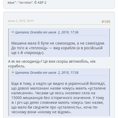
язык" : "пи+тон".
© АБР-2
июля 2, 2010, 20:41
#160
Цитата: Drundia от июля 2, 2010, 17:36
Машина мала б бути не самоходом, а не самоїздом.
До того ж «теплохід» — вид корабля (а в російській
ще є й «пароход»).
А як же «всюдихід»? Це вже скоріш автомобіль, ніж
корабель.
Цитата: Drundia от июля 2, 2010, 17:36
Біда в тому, а надто це видно в українській Вікіпедії,
що доволі малознані назви чомусь мають «усталене
написання». Часами це якісь іноземні села на
15000 мешканців без історичного значення. У тому
ж і річ що деякі словники мають чомусь такі назви,
що мало би свідчити про «усталеність», хоча по-
чесному вони «нікому не відомі».