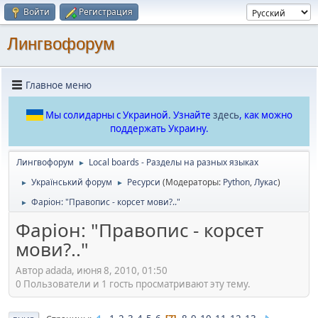
Войти
Регистрация
Лингвофорум
Главное меню
Мы солидарны с Украиной. Узнайте
здесь
, как можно
поддержать Украину.
Лингвофорум
Local boards - Разделы на разных языках
►
Український форум
Ресурси
(Модераторы:
Python
,
Лукас
)
►
►
Фаріон: "Правопис - корсет мови?.."
►
Фаріон: "Правопис - корсет
мови?.."
Автор adada, июня 8, 2010, 01:50
0 Пользователи и 1 гость просматривают эту тему.