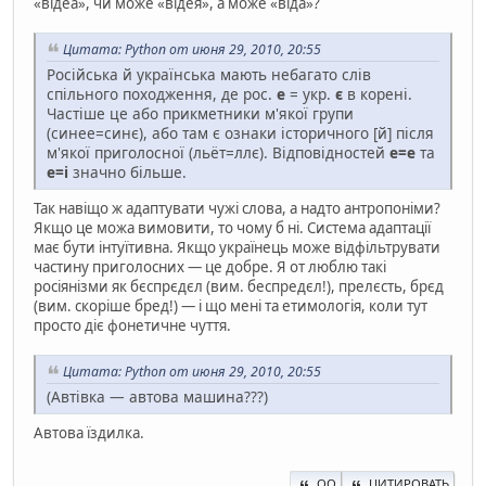
«відеа», чи може «відея», а може «віда»?
Цитата: Python от июня 29, 2010, 20:55
Російська й українська мають небагато слів
спільного походження, де рос.
е
= укр.
є
в корені.
Частіше це або прикметники м'якої групи
(синее=синє), або там є ознаки історичного [й] після
м'якої приголосної (льёт=ллє). Відповідностей
е=е
та
е=і
значно більше.
Так навіщо ж адаптувати чужі слова, а надто антропоніми?
Якщо це можа вимовити, то чому б ні. Система адаптації
має бути інтуїтивна. Якщо українець може відфільтрувати
частину приголосних — це добре. Я от люблю такі
росіянізми як бєспрєдєл (вим. беспредєл!), прелєсть, брєд
(вим. скоріше бред!) — і що мені та етимологія, коли тут
просто діє фонетичне чуття.
Цитата: Python от июня 29, 2010, 20:55
(Автівка — автова машина???)
Автова їздилка.
QQ
ЦИТИРОВАТЬ