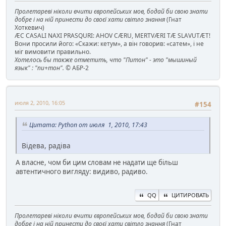
Пролетареві ніколи вчити європейських мов, бодай би свою знати
добре і на ній принести до своєї хати світло знання
(Гнат
Хоткевич)
ÆC CASALI NAXI PRASQURI: AHOV CÆRU, MERTVÆRI TÆ SLAVUTÆT!
Вони просили його: «Скажи: кетум», а він говорив: «сатем», і не
міг вимовити правильно.
Хотелось бы также отметить, что "Питон" - это "мышиный
язык" : "пи+тон".
© АБР-2
июля 2, 2010, 16:05
#154
Цитата: Python от июля 1, 2010, 17:43
Відева, радіва
А власне, чом би цим словам не надати ще більш
автентичного вигляду: видиво, радиво.
QQ
ЦИТИРОВАТЬ
Пролетареві ніколи вчити європейських мов, бодай би свою знати
добре і на ній принести до своєї хати світло знання
(Гнат