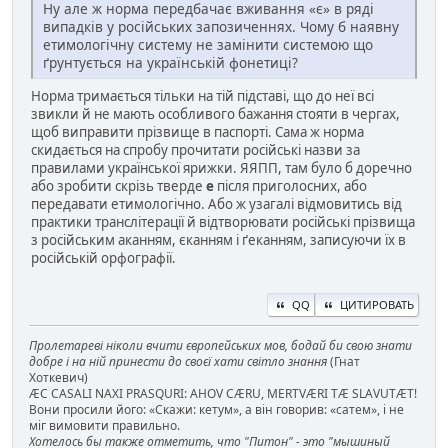
Ну але ж норма передбачає вживання «є» в ряді
випадків у російських запозиченнях. Чому б наявну
етимологічну систему не замінити системою що
ґрунтується на українській фонетиці?
Норма тримається тільки на тій підставі, що до неї всі
звикли й не мають особливого бажання стояти в чергах,
щоб виправити прізвище в паспорті. Сама ж норма
скидається на спробу прочитати російські назви за
правилами української ярижки. ЯЯПП, там було б доречно
або зробити скрізь тверде
е
після приголосних, або
передавати етимологічно. Або ж узагалі відмовитись від
практики транслітерації й відтворювати російські прізвища
з російським аканням, єканням і ґеканням, записуючи їх в
російській орфографії.
QQ
ЦИТИРОВАТЬ
Пролетареві ніколи вчити європейських мов, бодай би свою знати
добре і на ній принести до своєї хати світло знання
(Гнат
Хоткевич)
ÆC CASALI NAXI PRASQURI: AHOV CÆRU, MERTVÆRI TÆ SLAVUTÆT!
Вони просили його: «Скажи: кетум», а він говорив: «сатем», і не
міг вимовити правильно.
Хотелось бы также отметить, что "Питон" - это "мышиный