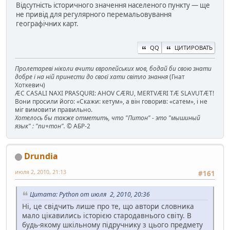
Відсутність історичного значення населеного пункту — ще
не привід для регулярного перемальовування
географічних карт.
QQ
ЦИТИРОВАТЬ
Пролетареві ніколи вчити європейських мов, бодай би свою знати
добре і на ній принести до своєї хати світло знання
(Гнат
Хоткевич)
ÆC CASALI NAXI PRASQURI: AHOV CÆRU, MERTVÆRI TÆ SLAVUTÆT!
Вони просили його: «Скажи: кетум», а він говорив: «сатем», і не
міг вимовити правильно.
Хотелось бы также отметить, что "Питон" - это "мышиный
язык" : "пи+тон".
© АБР-2
Drundia
июля 2, 2010, 21:13
#161
Цитата: Python от июля 2, 2010, 20:36
Ні, це свідчить лише про те, що автори словника
мало цікавились історією стародавнього світу. В
будь-якому шкільному підручнику з цього предмету