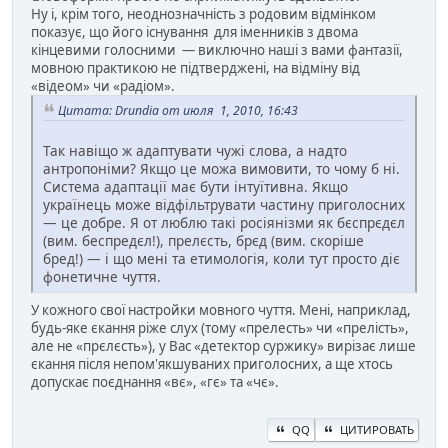
Ну і, крім того, неоднозначність з родовим відмінком
показує, що його існування для іменників з двома
кінцевими голосними — виключно наші з вами фантазії,
мовною практикою не підтверджені, на відміну від
«відеом» чи «радіом».
Цитата: Drundia от июля 1, 2010, 16:43
Так навіщо ж адаптувати чужі слова, а надто
антропоніми? Якщо це можа вимовити, то чому б ні.
Система адаптації має бути інтуїтивна. Якщо
українець може відфільтрувати частину приголосних
— це добре. Я от люблю такі росіянізми як бєспрєдєл
(вим. беспредєл!), прелєсть, брєд (вим. скоріше
бред!) — і що мені та етимологія, коли тут просто діє
фонетичне чуття.
У кожного свої настройки мовного чуття. Мені, наприклад,
будь-яке єкання ріже слух (тому «прелесть» чи «прелість»,
але не «прєлєсть»), у Вас «детектор суржику» вирізає лише
єкання після непом'якшуваних приголосних, а ще хтось
допускає поєднання «вє», «гє» та «чє».
QQ
ЦИТИРОВАТЬ