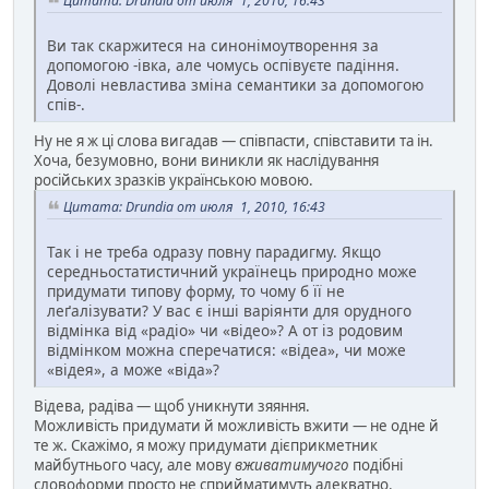
Цитата: Drundia от июля 1, 2010, 16:43
Ви так скаржитеся на синонімоутворення за
допомогою -івка, але чомусь оспівуєте падіння.
Доволі невластива зміна семантики за допомогою
спів-.
Ну не я ж ці слова вигадав — співпасти, співставити та ін.
Хоча, безумовно, вони виникли як наслідування
російських зразків українською мовою.
Цитата: Drundia от июля 1, 2010, 16:43
Так і не треба одразу повну парадигму. Якщо
середньостатистичний українець природно може
придумати типову форму, то чому б її не
леґалізувати? У вас є інші варіянти для орудного
відмінка від «радіо» чи «відео»? А от із родовим
відмінком можна сперечатися: «відеа», чи може
«відея», а може «віда»?
Відева, радіва — щоб уникнути зяяння.
Можливість придумати й можливість вжити — не одне й
те ж. Скажімо, я можу придумати дієприкметник
майбутнього часу, але мову
вживатимучого
подібні
словоформи просто не сприйматимуть адекватно.