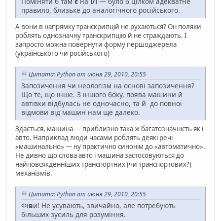
Поміняти б там
є
на
і/ї
— було б цілком адекватне
правило, близьке до аналогічного російського.
А вони в напрямку транскрипцій не рухаються? Он поляки
роблять однозначну транскрипцію й не страждають. І
запросто можна повернути форму першоджерела
(українського чи російського)
Цитата: Python от июня 29, 2010, 20:55
Запозичення чи неологізм на основі запозичення?
Що те, що інше. З іншого боку, поява машини й
автівки відбулась не одночасно, та й до повної
відмови від машин нам ще далеко.
Здається, машина — приблизно така ж багатозначність як і
авто. Наприклад люди часами роблять деякі речі
«машинально» — ну практично синонім до «автоматично».
Не дивно що слова авто і машина застосовуються до
найповсякденніших транспортних (чи транспортових?)
механізмів.
Цитата: Python от июня 29, 2010, 20:55
Фі
в
и! Не усувають, звичайно, але потребують
більших зусиль для розуміння.