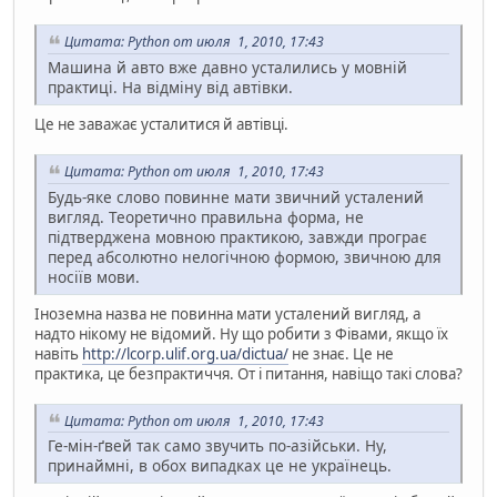
Цитата: Python от июля 1, 2010, 17:43
Машина й авто вже давно усталились у мовній
практиці. На відміну від автівки.
Це не заважає усталитися й автівці.
Цитата: Python от июля 1, 2010, 17:43
Будь-яке слово повинне мати звичний усталений
вигляд. Теоретично правильна форма, не
підтверджена мовною практикою, завжди програє
перед абсолютно нелогічною формою, звичною для
носіїв мови.
Іноземна назва не повинна мати усталений вигляд, а
надто нікому не відомий. Ну що робити з Фівами, якщо їх
навіть
http://lcorp.ulif.org.ua/dictua/
не знає. Це не
практика, це безпрактиччя. От і питання, навіщо такі слова?
Цитата: Python от июля 1, 2010, 17:43
Ге-мін-ґвей так само звучить по-азійськи. Ну,
принаймні, в обох випадках це не українець.