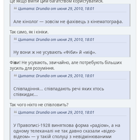
Це якщо вміти цим багатством користуватися.
Цитата: Drundia от июня 29, 2010, 18:01
Але кінолог — зовсім не фахівець з кінематографа.
Так само, як і кініки.
Цитата: Drundia от июня 29, 2010, 18:01
Ну вони ж не усувають «Фіби» й «міф».
Фі
в
и! Не усувають, звичайно, але потребують більших
зусиль для розуміння.
Цитата: Drundia от июня 29, 2010, 18:01
Співпадіння... співпадають речі яких хтось
співкидає...
Так чого ніхто не співловить?
Цитата: Drundia от июня 29, 2010, 18:01
У Правописі-1928 виняткова форма «радіом», а на
одному телеканалі не так давно сказали «відео-
відеом» — у такій сполуці з невідмінюваними