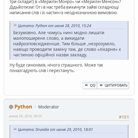
три склади!) в «Мерилін Монро» чи «Мерилін Менсон»?
Дідьйотизм! От і в нас треба викинути зайві складнощі
написання слів і їх частин із неоднозначною вимовою.
Цитата: Python от июня 28, 2010, 15:24
Безумовно. Але чомусь нині модно лишати
малопоширене слово, а викидати
найрозповсюдженіше. Тим більше ,незрозуміло,
навіщо проводити заміну там, де слово «лікарня» є
частиною офіційної назви закладу.
Ну буде синонімія, нічого страшного. Може так
поназгадують слів і перестануть.
QQ
ЦИТИРОВАТЬ
Python
Moderator
июня 29, 2010, 20:55
#151
Цитата: Drundia от июня 29, 2010, 18:01