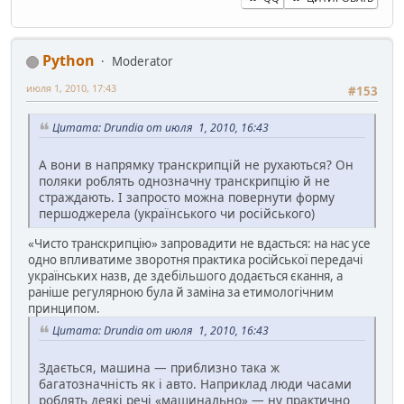
Python
Moderator
июля 1, 2010, 17:43
#153
Цитата: Drundia от июля 1, 2010, 16:43
А вони в напрямку транскрипцій не рухаються? Он
поляки роблять однозначну транскрипцію й не
страждають. І запросто можна повернути форму
першоджерела (українського чи російського)
«Чисто транскрипцію» запровадити не вдасться: на нас усе
одно впливатиме зворотня практика російської передачі
українських назв, де здебільшого додається єкання, а
раніше регулярною була й заміна за етимологічним
принципом.
Цитата: Drundia от июля 1, 2010, 16:43
Здається, машина — приблизно така ж
багатозначність як і авто. Наприклад люди часами
роблять деякі речі «машинально» — ну практично