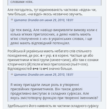
словами ніяк.
Але погодьтесь, тут відмінюваність часткова: «відеа» чи,
тим більше, «на відеї» якось незвично звучить.
Цитата: Drundia от июня 29, 2010, 18:01
Це теж вихід. Але навіщо викривляти вимову коли є
кілька м'яких приголосних, а деякі навіть мають
м'які сполучення з «е» в українських словах, і ще
деякі мають відповідний потенціял.
Російська й українська мають небагато слів спільного
походження, де рос.
е
= укр.
є
в корені. Частіше це або
прикметники м'якої групи (синее=синє), або там є ознаки
історичного [й] після м'якої приголосної (льёт=ллє).
Відповідностей
е=е
та
е=і
значно більше.
Цитата: Drundia от июня 29, 2010, 18:01
Я можу пригадати лише роль в утворенні
присвійних прикметників. Він також доволі
продуктивно виступає в складних суфіксах. Але
якусь змістотворчу функцію при творенні іменників?
Здебільшого його наявність як частини складного суфіксу