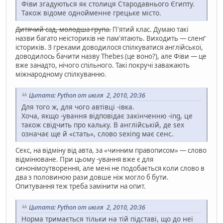
Фіви згадуються як столиця Стародавнього Єгипту.
Також відоме однойменне грецьке місто.
Дитячий сад, молодша група.
П'ятий клас. Думаю такі
назви багато неісториків не пам'ятають. Виходить — сленґ
істориків. З греками доводилося спілкуватися англійської,
доводилось бачити назву Thebes (це воно?), але Фіви — це
вже занадто, нічого спільного. Такі покручі заважають
міжнародному спілкуванню.
Цитата: Python от июля 2, 2010, 20:36
Для того ж, для чого автівці -івка.
Хоча, якщо -ування відповідає закінченню -ing, це
також свідчить про кальку. В англійській, де sex
означає ще й «стать», слово sexing має сенс.
Секс, на відміну від авта, за «чинним правописом» — слово
відмінюване. При цьому -ування вже є для
синонімоутворення, але мені не подобається коли слово в
два з половиною рази довше ніж могло б бути.
Опитування теж треба замінити на опит.
Цитата: Python от июля 2, 2010, 20:36
Норма тримається тільки на тій підставі, що до неї