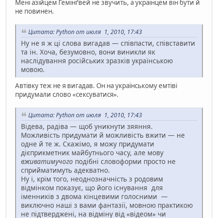
Мені азійцем Гемінґвей не звучить, а українцем він бути й
не повинен.
Цитата: Python от июля 1, 2010, 17:43
Ну не я ж ці слова вигадав — співпасти, співставити
та ін. Хоча, безумовно, вони виникли як
наслідування російських зразків українською
мовою.
Автівку теж не я вигадав. Он на українському емтіві
придумали слово «сексуватися».
Цитата: Python от июля 1, 2010, 17:43
Відева, радіва — щоб уникнути зяяння.
Можливість придумати й можливість вжити — не
одне й те ж. Скажімо, я можу придумати
дієприкметник майбутнього часу, але мову
вживатимучого
подібні словоформи просто не
сприйматимуть адекватно.
Ну і, крім того, неоднозначність з родовим
відмінком показує, що його існування для
іменників з двома кінцевими голосними —
виключно наші з вами фантазії, мовною практикою
не підтверджені, на відміну від «відеом» чи