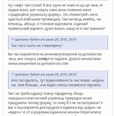
Ну і нафіг такі слова? Я все одно не знаю ні що це таки, ні
звідки воно, але чомусь саме воно повинно мати
«традиційно українську форму». Он «Хемінгуей» мені
здається азійським прізвищем, там китаєць якийсь, чи
японець, абощо. А головне відновити «єдиний
правильний варіянт» дуже важко, нащо ж їх такі тримати?
Цитата: Python от июня 29, 2010, 20:55
Так чого ніхто не співловить?
Ви так скаржитеся на синонімоутворення за допомогою
-івка, але чомусь о
спів
уєте падіння. Доволі невластива
зміна семантики за допомогою спів-.
Цитата: Python от июня 29, 2010, 20:55
Але погодьтесь, тут відмінюваність часткова: «відеа»
чи, тим більше, «на відеї» якось незвично звучить.
Так і не треба одразу повну парадигму. Якщо
середньостатистичний українець природно може
придумати типову форму, то чому б її не леґалізувати? У
вас є інші варіянти для орудного відмінка від «радіо» чи
«відео»? А от із родовим відмінком можна сперечатися: