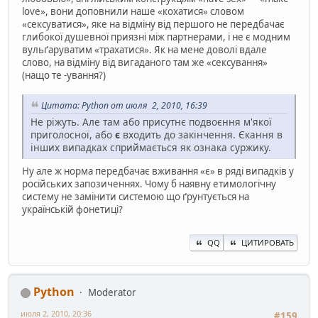
love», вони доповнили наше «кохатися» словом
«сексуватися», яке на відміну від першого не передбачає
глибокої душевної приязні між партнерами, і не є модним
вульґаруватим «трахатися». Як на мене доволі вдале
слово, на відміну від вигаданого там же «сексування»
(нащо те -ування?)
Цитата: Python от июля 2, 2010, 16:39
Не ріжуть. Але там або присутнє подвоєння м'якої
приголосної, або
є
входить до закінчення. Єкання в
інших випадках сприймається як ознака суржику.
Ну але ж норма передбачає вживання «є» в ряді випадків у
російських запозиченнях. Чому б наявну етимологічну
систему не замінити системою що ґрунтується на
українській фонетиці?
QQ
ЦИТИРОВАТЬ
Python
Moderator
июля 2, 2010, 20:36
#159