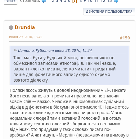
1
2
3
4
5
6
8
9
10
11
12
13
Страницы
7
ВНИЗ
ДЕЙСТВИЯ ПОЛЬЗОВАТЕЛЯ
Drundia
июня 29, 2010, 18:45
#150
Цитата: Python от июня 28, 2010, 15:24
Так і має бути у будь-якій мові, розвиток якої не
обмежився записами етнографів. Так чи інакше,
варіант «легко писати, легко читати» придатний
лише для фонетичного запису одного окремо
взятого діалекту.
Поляки якось живуть з доволі неоднозначним «i». Писати
його нескладно, а от прочитати правильно не знаючи
зовсім слів — важко. У нас же в іншомовизмах суцільний
відхід від фонетики в бік сумнівної етимології. Невже хтось
каже оте жахливе «джен
тл
ьмен»« чи ро
к-н
-рол». У всіх
нормальних людей там є вставний голосний, а в отому
жахливому «ек
шн
» голосний зберігається в непрямих
відмінках. Хто придумав у таких словах писати по-
арабськи? А як пишуть «Мерлін» (незважаючи на вимову в