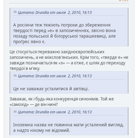
Цитата: Drundia от июля 2, 2010, 16:13
А росіяни теж тяжіють потрохи до збереження
твердості перед «е» в запозиченнях, звісно вона
позаду польської й білоруської тарашкевиці, але
проґрес явно є.
Це стосується переважно західноєвропейських
запозичень, а не міжслов'янських. Крім того, «тверде е» не
завжди позначається як «э» — а отже, є шлях до переходу
твердої в м'яку.
Цитата: Drundia от июля 2, 2010, 16:13
Це не заважає усталитися й автівці.
Заважає, як і будь-яка конкуренція синонімів. Той же
«самохід» — де він нині?
Цитата: Drundia от июля 2, 2010, 16:13
Іноземна назва не повинна мати усталений вигляд,
а надто нікому не відомий.