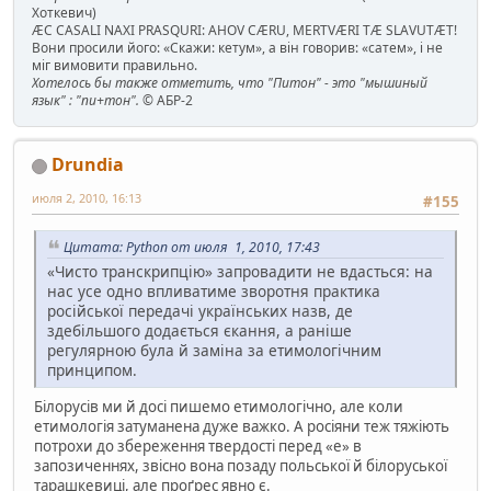
Хоткевич)
ÆC CASALI NAXI PRASQURI: AHOV CÆRU, MERTVÆRI TÆ SLAVUTÆT!
Вони просили його: «Скажи: кетум», а він говорив: «сатем», і не
міг вимовити правильно.
Хотелось бы также отметить, что "Питон" - это "мышиный
язык" : "пи+тон".
© АБР-2
Drundia
июля 2, 2010, 16:13
#155
Цитата: Python от июля 1, 2010, 17:43
«Чисто транскрипцію» запровадити не вдасться: на
нас усе одно впливатиме зворотня практика
російської передачі українських назв, де
здебільшого додається єкання, а раніше
регулярною була й заміна за етимологічним
принципом.
Білорусів ми й досі пишемо етимологічно, але коли
етимологія затуманена дуже важко. А росіяни теж тяжіють
потрохи до збереження твердості перед «е» в
запозиченнях, звісно вона позаду польської й білоруської
тарашкевиці, але проґрес явно є.