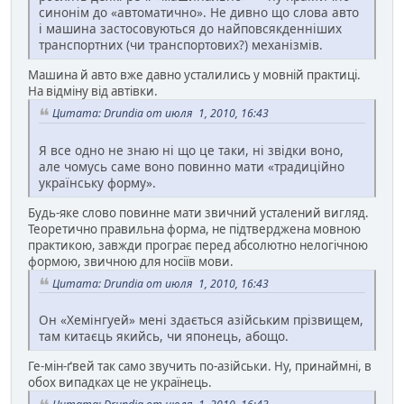
синонім до «автоматично». Не дивно що слова авто
і машина застосовуються до найповсякденніших
транспортних (чи транспортових?) механізмів.
Машина й авто вже давно усталились у мовній практиці.
На відміну від автівки.
Цитата: Drundia от июля 1, 2010, 16:43
Я все одно не знаю ні що це таки, ні звідки воно,
але чомусь саме воно повинно мати «традиційно
українську форму».
Будь-яке слово повинне мати звичний усталений вигляд.
Теоретично правильна форма, не підтверджена мовною
практикою, завжди програє перед абсолютно нелогічною
формою, звичною для носіїв мови.
Цитата: Drundia от июля 1, 2010, 16:43
Он «Хемінгуей» мені здається азійським прізвищем,
там китаєць якийсь, чи японець, абощо.
Ге-мін-ґвей так само звучить по-азійськи. Ну, принаймні, в
обох випадках це не українець.