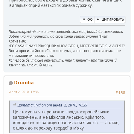
випадках сприймається як ознака суржику.
QQ
ЦИТИРОВАТЬ
Пролетареві ніколи вчити європейських мов, бодай би свою знати
добре і на ній принести до своєї хати світло знання
(Гнат
Хоткевич)
ÆC CASALI NAXI PRASQURI: AHOV CÆRU, MERTVÆRI TÆ SLAVUTÆT!
Вони просили його: «Скажи: кетум», а він говорив: «сатем», і не
міг вимовити правильно.
Хотелось бы также отметить, что "Питон" - это "мышиный
язык" : "пи+тон".
© АБР-2
Drundia
июля 2, 2010, 17:36
#158
Цитата: Python от июля 2, 2010, 16:39
Це стосується переважно західноєвропейських
запозичень, а не міжслов'янських. Крім того,
«тверде е» не завжди позначається як «э» — а отже,
є шлях до переходу твердої в м'яку.