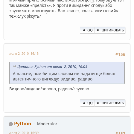
так майже «прелість». Я проти викидання сполук або
звуків які в мові існують. Вам «синє», «ллє», «життєвий»
теж слух ріжуть?
QQ
ЦИТИРОВАТЬ
июля 2, 2010, 16:15
#156
Цитата: Python от июля 2, 2010, 16:05
А власне, чом би цим словам не надати ще більш
автентичного вигляду: видиво, радиво.
Видово/видево/зорово, радово/слухово...
QQ
ЦИТИРОВАТЬ
Python
Moderator
июля 2, 2010, 16:39
#157