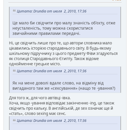
Цитата: Drundia от июля 2, 2010, 17:36
Це мало би свідчити про малу знаність об'єкту, отже
неусталеність, тому можна скористатися
звичайними правилами передачі.
Ні, це свідчить лише про те, що автори словника мало
цікавились історією стародавнього світу. В будь-якому
шкільному підручнику з цього предмету Фіви згадуються
як столиця Стародавнього Єгипту. Також відоме
однойменне грецьке місто.
Цитата: Drundia от июля 2, 2010, 17:36
Як на мене доволі вдале слово, на відміну від
вигаданого там же «сексування» (нащо те -ування?)
Для того ж, для чого автівці -івка.
Хоча, якщо -ування відповідає закінченню -ing, це також
свідчить про кальку. В англійській, де sex означає ще й
«стать», слово sexing має сенс.
Цитата: Drundia от июля 2, 2010, 17:36