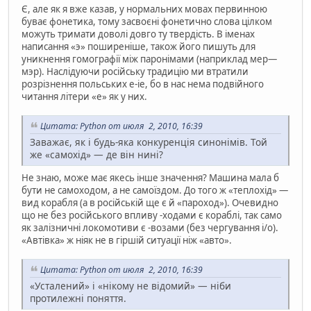
Є, але як я вже казав, у нормальних мовах первинною
буває фонетика, тому засвоєні фонетично слова цілком
можуть тримати доволі довго ту твердість. В іменах
написання «э» поширеніше, також його пишуть для
уникнення гомографії між паронімами (наприклад мер—
мэр). Наслідуючи російську традицію ми втратили
розрізнення польських e-ie, бо в нас нема подвійного
читання літери «е» як у них.
Цитата: Python от июля 2, 2010, 16:39
Заважає, як і будь-яка конкуренція синонімів. Той
же «самохід» — де він нині?
Не знаю, може має якесь інше значення? Машина мала б
бути не самоходом, а не самоїздом. До того ж «теплохід» —
вид корабля (а в російській ще є й «пароход»). Очевидно
що не без російського впливу -ходами є кораблі, так само
як залізничні локомотиви є -возами (без чергування і/о).
«Автівка» ж ніяк не в гіршій ситуації ніж «авто».
Цитата: Python от июля 2, 2010, 16:39
«Усталений» і «нікому не відомий» — ніби
протилежні поняття.