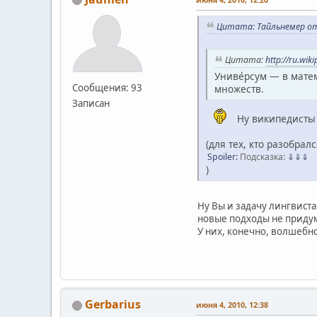
Цитата: Тайльнемер от 
Цитата:
http://ru.wik
Униве́рсум — в мате
Сообщения: 93
множеств.
Записан
Ну википедисты 
(для тех, кто разобра
Spoiler:
Подсказка:
⇓⇓⇓
)
Ну Вы и задачу лингвист
новые подходы не приду
У них, конечно, волшебно
Gerbarius
июня 4, 2010, 12:38