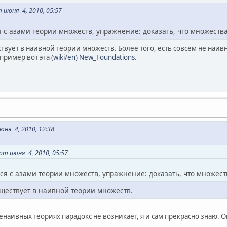
июня 4, 2010, 05:57
ся с азами теории множеств, упражнение: доказать, что множеств
твует в наивной теории множеств. Более того, есть совсем не наив
апример вот эта
(wiki/en) New_Foundations
.
юня 4, 2010, 12:38
т июня 4, 2010, 05:57
лся с азами теории множеств, упражнение: доказать, что множест
уществует в наивной теории множеств.
 ненаивных теориях парадокс не возникает, я и сам прекрасно знаю. 