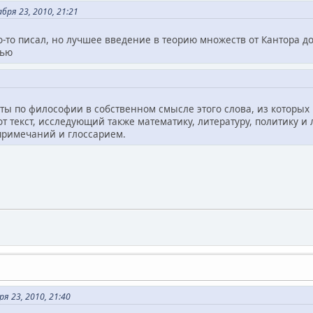
ря 23, 2010, 21:21
о-то писал, но лучшее введение в теорию множеств от Кантора д
дью
оты по философии в собственном смысле этого слова, из которы
от текст, исследующий также математику, литературу, политику и
римечаний и глоссарием.
я 23, 2010, 21:40