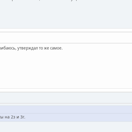
шибаюсь, утверждал то же самое.
ы на 2з и 3г.