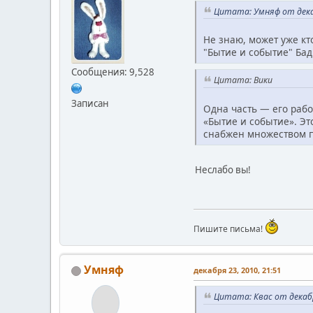
Цитата: Умняф от декаб
Не знаю, может уже кт
"Бытие и событие" Ба
Сообщения: 9,528
Цитата: Вики
Записан
Одна часть — его раб
«Бытие и событие». Эт
снабжен множеством п
Неслабо вы!
Пишите письма!
Умняф
декабря 23, 2010, 21:51
Цитата: Квас от декабр