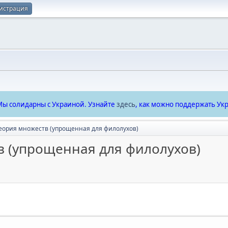
истрация
ы солидарны с Украиной. Узнайте
здесь
, как можно поддержать Укр
еория множеств (упрощенная для филолухов)
в (упрощенная для филолухов)