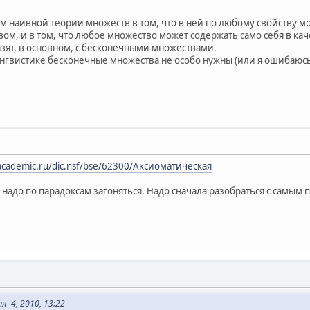
м наивной теории множеств в том, что в ней по любому свойству м
ом, и в том, что любое множество может содержать само себя в кач
ят, в основном, с бесконечными множествами.
нгвистике бесконечные множества не особо нужны (или я ошибаюсь?
c.academic.ru/dic.nsf/bse/62300/Аксиоматическая
не надо по парадоксам загоняться. Надо сначала разобраться с сам
я 4, 2010, 13:22