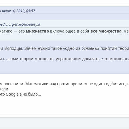
июня 4, 2010, 05:57
ipedia.org/wiki/Универсум
матике — это
множество
включающее в себя
все множества
. Я
и молодцы. Зачем нужно такое «одно из
основных
понятий теори
лся с азами теории множеств, упражнение: доказать, что множеств
ам поставили. Математики над противоречием не один год бились, п
мали.
го Google'а не было...