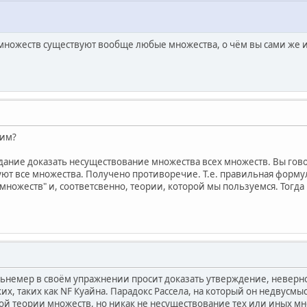
 множеств существуют вообще любые множества, о чём вы сами же и
рим?
ание доказать несуществование множества всех множеств. Вы говор
ют все множества. Получено противоречие. Т.е. правильная форму
множеств" и, соответсвенно, теории, которой мы пользуемся. Тогда 
льнемер в своём упражнении просит доказать утверждение, неверное
х, таких как NF Куайна. Парадокс Рассела, на который он недвусм
й теории множеств, но никак не несуществование тех или иных мно