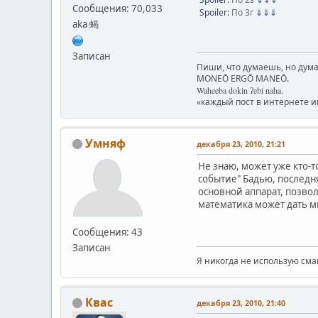
Сообщения: 70,033
Spoiler:
По 3г
⇓⇓⇓
aka 蝎
Записан
Пиши, что думаешь, но дума
MONEŌ ERGŌ MANEŌ.
Waheeba dokin ʔebi naha.
«каждый пост в интернете 
Умняф
декабря 23, 2010, 21:21
Не знаю, может уже кто-т
событие" Бадью, последня
основной аппарат, позво
математика может дать 
Сообщения: 43
Записан
Я никогда не использую сма
Квас
декабря 23, 2010, 21:40