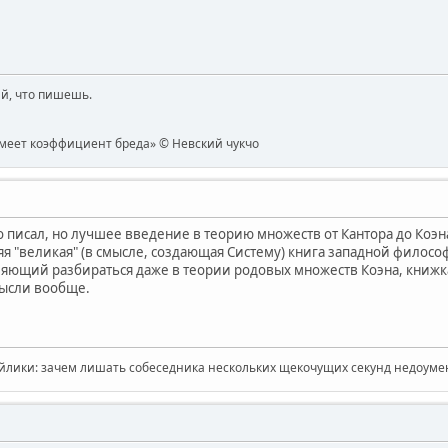
й, что пишешь.
имеет коэффициент бреда» © Невский чукчо
о писал, но лучшее введение в теорию множеств от Кантора до Коэн
я "великая" (в смысле, создающая Систему) книга западной философ
ляющий разбираться даже в теории родовых множеств Коэна, книжка
мысли вообще.
йлики: зачем лишать собеседника нескольких щекочущих секунд недоумен