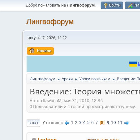
Добро пожаловать на
Лингвофорум
.
Войти
Рег
Лингвофорум
августа 7, 2026, 12:22
Начало
М
Лингвофорум
Уроки
Уроки по языкам
Введение: Т
►
►
►
Введение: Теория множест
Автор RawonaM, мая 31, 2010, 18:36
0 Пользователи и 4 гостей просматривают эту тему.
1
2
3
4
5
6
7
9
10
11
Страницы
8
ВНИЗ
Jauhien
июня 4, 2010, 12:20