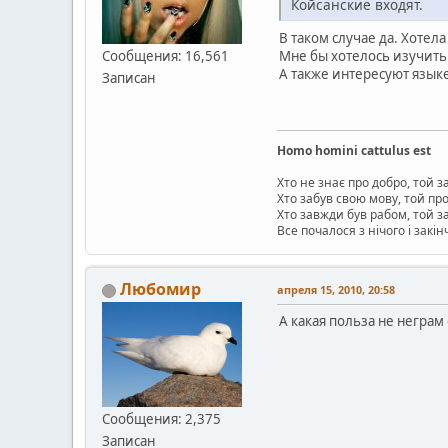
Койсанские входят.
В таком случае да. Хотела
Сообщения: 16,561
Мне бы хотелось изучить
А также интересуют язык
Записан
Homo homini cattulus est
Хто не знає про добро, той 
Хто забув свою мову, той пр
Хто завжди був рабом, той 
Все почалося з нічого і закін
Любомир
апреля 15, 2010, 20:58
А какая польза не неграм
Сообщения: 2,375
Записан