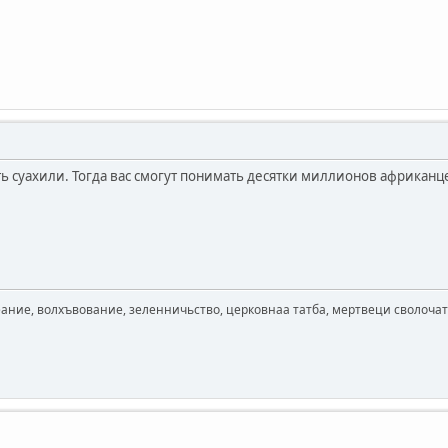
ь суахили. Тогда вас смогут понимать десятки миллионов африканце
ание, волхъвование, зеленничьство, церковнаа татба, мертвеци сволочать,