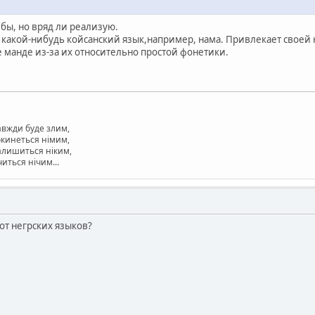
 бы, но вряд ли реализую.
 какой-нибудь койсанский язык,например, нама. Привлекает свое
е манде из-за их относительно простой фонетики.
завжди буде злим,
окинеться німим,
залишиться ніким,
читься нічим...
 от негрских языков?