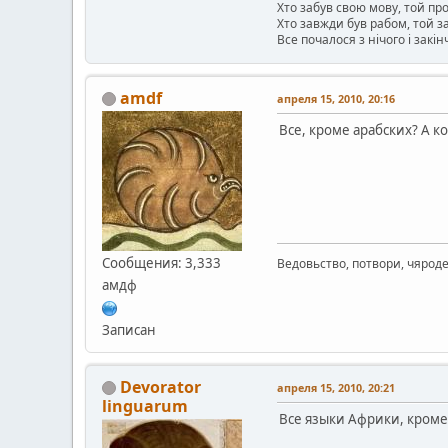
Хто забув свою мову, той пр
Хто завжди був рабом, той 
Все почалося з нічого і закін
amdf
апреля 15, 2010, 20:16
Все, кроме арабских? А ко
Сообщения: 3,333
Ведовьство, потвори, чяроде
амдф
Записан
Devorator
апреля 15, 2010, 20:21
linguarum
Все языки Африки, кроме 