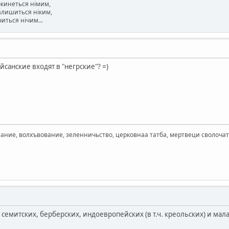
окинеться німим,
залишиться ніким,
читься нічим...
йсанские входят в "негрские"? =)
ание, волхъвование, зеленничьство, церковнаа татба, мертвеци сволочать,
семитских, берберских, индоевропейских (в т.ч. креольских) и мала