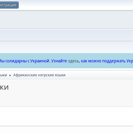
истрация
ы солидарны с Украиной. Узнайте
здесь
, как можно поддержать Укр
зыки
Африканские негрские языки
►
ыки