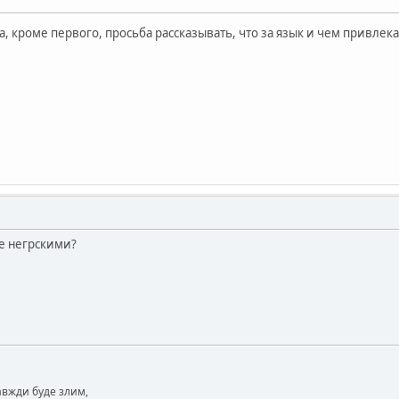
а, кроме первого, просьба рассказывать, что за язык и чем привлека
те негрскими?
завжди буде злим,