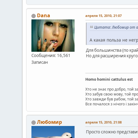
Dana
апреля 15, 2010, 21:07
Цитата: Любомир от ап
А какая польза не нег
Для большинства (по край
Сообщения: 16,561
Но для расширения круго
Записан
Homo homini cattulus est
Хто не знає про добро, той 
Хто забув свою мову, той пр
Хто завжди був рабом, той 
Все почалося з нічого і закін
Любомир
апреля 15, 2010, 21:08
Просто сложно представи