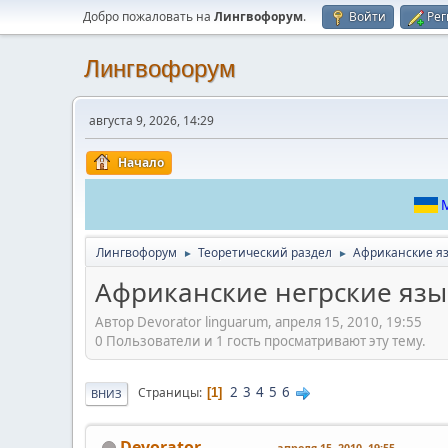
Добро пожаловать на
Лингвофорум
.
Войти
Рег
Лингвофорум
августа 9, 2026, 14:29
Начало
М
Лингвофорум
Теоретический раздел
Африканские я
►
►
Африканские негрские яз
Автор Devorator linguarum, апреля 15, 2010, 19:55
0 Пользователи и 1 гость просматривают эту тему.
2
3
4
5
6
Страницы
1
ВНИЗ
Devorator
апреля 15, 2010, 19:55