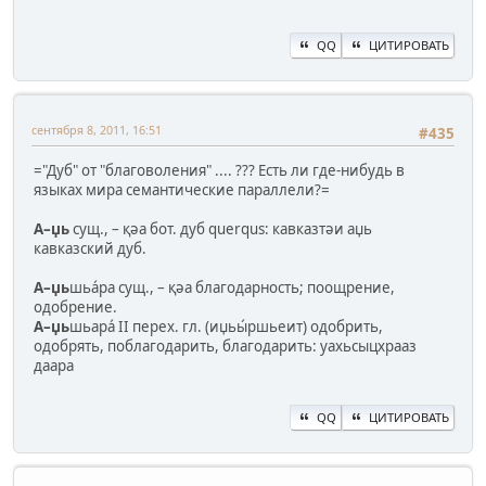
QQ
ЦИТИРОВАТЬ
сентября 8, 2011, 16:51
#435
="Дуб" от "благоволения" .... ??? Есть ли где-нибудь в
языках мира семантические параллели?=
А–џь
сущ., – қәа бот. дуб querqus: кавказтәи аџь
кавказский дуб.
А–џь
шьа́ра сущ., – қәа благодарность; поощрение,
одобрение.
А–џь
шьара́ II перех. гл. (иџьы́ршьеит) одобрить,
одобрять, поблагодарить, благодарить: уахьсыцхрааз
даара
QQ
ЦИТИРОВАТЬ