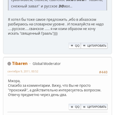
за
снежный завал" и русское
вал.
..
Я хотел бы тоже самое предложить ,ибо в абхазском
разбираюсь на словарном уровне . И пожалуйста не надо
....русское....сванское ..... я ни коим образом не хочу
искать "священный Грааль"))))
QQ
ЦИТИРОВАТЬ
Tibaren
Global Moderator
сентября 9, 2011, 00:52
#440
Мжора,
Спасибо за комментарии. Вижу, что Вы не просто
"прохожий", а действительно интересуетесь вопросом.
Отвечу предметно через день-два.
QQ
ЦИТИРОВАТЬ