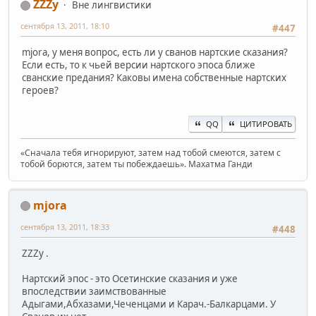
ZZZy
Вне лингвистики
сентября 13, 2011, 18:10
#447
mjora, у меня вопрос, есть ли у сванов нартские сказания?
Если есть, то к чьей версии нартского эпоса ближе
сванские предания? Каковы имена собственные нартских
героев?
QQ
ЦИТИРОВАТЬ
«Сначала тебя игнорируют, затем над тобой смеются, затем с
тобой борются, затем ты побеждаешь». Махатма Ганди
mjora
сентября 13, 2011, 18:33
#448
ZZZy .
Нартский эпос - это Осетинские сказания и уже
впоследствии заимствованные
Адыгами,Абхазами,Чеченцами и Карач.-Балкарцами. У