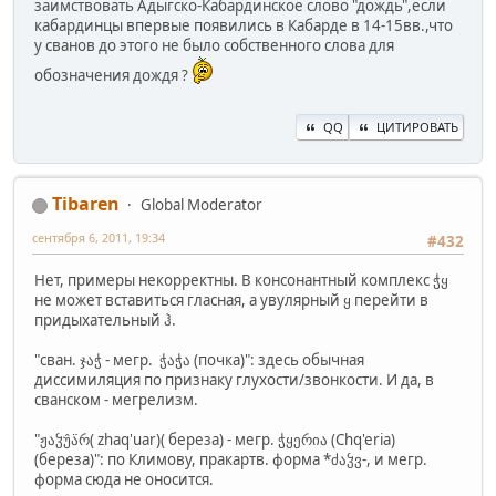
заимствовать Адыгско-Кабардинское слово "дождь",если
кабардинцы впервые появились в Кабарде в 14-15вв.,что
у сванов до этого не было собственного слова для
обозначения дождя ?
QQ
ЦИТИРОВАТЬ
Tibaren
Global Moderator
сентября 6, 2011, 19:34
#432
Нет, примеры некорректны. В консонантный комплекс ჭყ
не может вставиться гласная, а увулярный ყ перейти в
придыхательный ჰ.
"сван. ჯაჭ - мегр. ჭაჭა (почка)": здесь обычная
диссимиляция по признаку глухости/звонкости. И да, в
сванском - мегрелизм.
"ჟაჴუ̂ა̈რ( zhaq'uar)( береза) - мегр. ჭყერია (Сhq'eria)
(береза)": по Климову, пракартв. форма *ძაჴვ-, и мегр.
форма сюда не оносится.