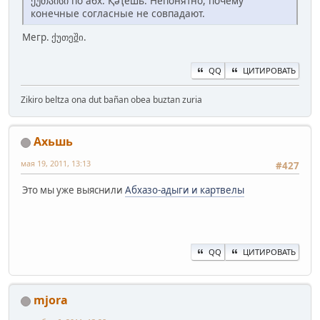
ქუთაისი по абх. Қәҭешь. Непонятно, почему
конечные согласные не совпадают.
Мегр. ქუთე
შ
ი.
QQ
ЦИТИРОВАТЬ
Zikiro beltza ona dut bañan obea buztan zuria
Ахьшь
мая 19, 2011, 13:13
#427
Это мы уже выяснили
Абхазо-адыги и картвелы
QQ
ЦИТИРОВАТЬ
mjora