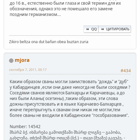
до 16 в., естественно были глаза и свой термин для их
обозначения, однако это не помешало его замене
поздним германизмом...
QQ
ЦИТИРОВАТЬ
Zikiro beltza ona dut bañan obea buztan zuria
mjora
сентября 7, 2011, 00:17
#434
Каким образом сваны могли заимствовать "дождь" и "дуб"
у Кабардинцев ,если они даже никогда не были соседями ?
Соседями сванов являются Балкарцы и Карачаевцы, а до
них были Аланы( осетины) ,таким образом, эти слова
дожны присутствовать и в языке Карачаево-Балкарцев ,
иначе перепрыгнуть к сванам они никак не могли,тем
более сваны не входили в Кабадинские "гособразования".
Number: 14542
შხა̈რ2 ბქ. იხმარება გამოთქმაში შხა̈რდ ლიგნე -- გაპობა,
გახლეჩა. თხუ̂იმ შხა̈რდ ოთგენ (ბქ.) -- თავი (შუაზე) გავუპე. -