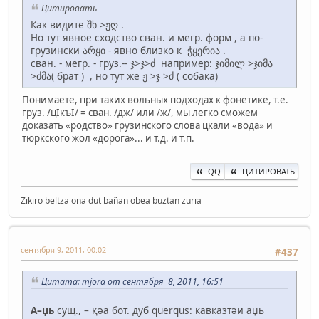
Цитировать
Как видите შხ >ჟღ .
Но тут явное сходство сван. и мегр. форм , а по-
грузински არყი - явно близко к ჭყერია .
сван. - мегр. - груз.-- ჯ>ჯ>ძ например: ჯიმილ >ჯიმა
>ძმა( брат ) , но тут же ჟ >ჯ >ძ ( собака)
Понимаете, при таких вольных подходах к фонетике, т.е.
груз. /цIкъI/ = сван. /дж/ или /ж/, мы легко сможем
доказать «родство» грузинского слова цкали «вода» и
тюркского жол «дорога»... и т.д. и т.п.
QQ
ЦИТИРОВАТЬ
Zikiro beltza ona dut bañan obea buztan zuria
сентября 9, 2011, 00:02
#437
Цитата: mjora от сентября 8, 2011, 16:51
А–џь
сущ., – қәа бот. дуб querqus: кавказтәи аџь