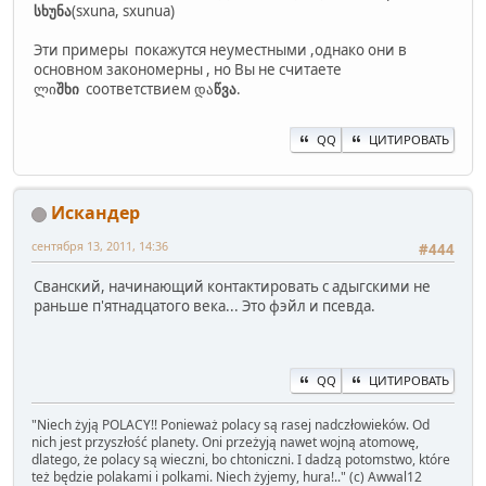
სხუნა
(sxuna, sxunua)
Эти примеры покажутся неуместными ,однако они в
основном закономерны , но Вы не считаете
ლი
შხი
соответствием და
წვა
.
QQ
ЦИТИРОВАТЬ
Искандер
сентября 13, 2011, 14:36
#444
Сванский, начинающий контактировать с адыгскими не
раньше п'ятнадцатого века... Это фэйл и псевда.
QQ
ЦИТИРОВАТЬ
" Niech żyją POLACY!! Ponieważ polacy są rasej nadczłowieków. Od
nich jest przyszłość planety. Oni przeżyją nawet wojną atomowę,
dlatego, że polacy są wieczni, bo chtoniczni. I dadzą potomstwo, które
też będzie polakami i polkami. Niech żyjemy, hura!.." (c) Awwal12