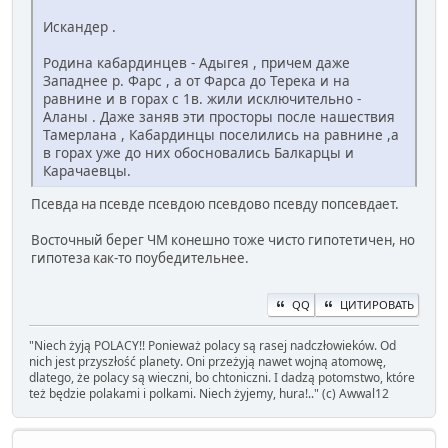
Искандер .
Родина кабардинцев - Адыгея , причем даже
Западнее р. Фарс , а от Фарса до Терека и на
равнине и в горах с 1в. жили исключительно -
Аланы . Даже заняв эти просторы после нашествия
Тамерлана , Кабардинцы поселились на равнине ,а
в горах уже до них обосновались Балкарцы и
Карачаевцы.
Псевда на псевде псевдою псевдово псевду попсевдает.
Восточный берег ЧМ конешно тоже чисто гипотетичен, но
гипотеза как-то поубедительнее.
QQ
ЦИТИРОВАТЬ
" Niech żyją POLACY!! Ponieważ polacy są rasej nadczłowieków. Od
nich jest przyszłość planety. Oni przeżyją nawet wojną atomowę,
dlatego, że polacy są wieczni, bo chtoniczni. I dadzą potomstwo, które
też będzie polakami i polkami. Niech żyjemy, hura!.." (c) Awwal12