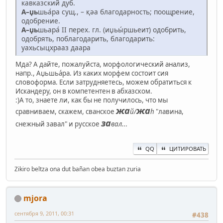
кавказский дуб.
А–џь
шьа́ра сущ., – қәа благодарность; поощрение,
одобрение.
А–џь
шьара́ II перех. гл. (иџьы́ршьеит) одобрить,
одобрять, поблагодарить, благодарить:
уахьсыцхрааз даара
Мда? А дайте, пожалуйста, морфологический анализ,
напр., Аџьшьа́ра. Из каких морфем состоит сия
словоформа. Если затрудняетесь, можем обратиться к
Искандеру, он в компетентен в абхазском.
:)А то, знаете ли, как бы не получилось, что мы
жа
жа
сравниваем, скажем, сванское
й/
h
"лавина,
за
снежный завал" и русское
вал.
..
QQ
ЦИТИРОВАТЬ
Zikiro beltza ona dut bañan obea buztan zuria
mjora
сентября 9, 2011, 00:31
#438