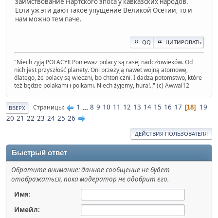
заимствование Нартского эпоса у кавказских народов.
Если уж эти дают такое упущение Великой Осетии, то и
нам можно тем паче.
QQ
ЦИТИРОВАТЬ
" Niech żyją POLACY!! Ponieważ polacy są rasej nadczłowieków. Od
nich jest przyszłość planety. Oni przeżyją nawet wojną atomowę,
dlatego, że polacy są wieczni, bo chtoniczni. I dadzą potomstwo, które
też będzie polakami i polkami. Niech żyjemy, hura!.." (c) Awwal12
1
...
8
9
10
11
12
13
14
15
16
17
19
Страницы
18
ВВЕРХ
20
21
22
23
24
25
26
ДЕЙСТВИЯ ПОЛЬЗОВАТЕЛЯ
Быстрый ответ
Обратите внимание: данное сообщение не будет
отображаться, пока модератор не одобрит его.
Имя:
Имейл: