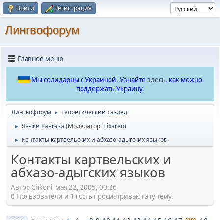
Войти
Регистрация
Лингвофорум
Главное меню
Мы солидарны с Украиной. Узнайте
здесь
, как можно
поддержать Украину.
Лингвофорум
Теоретический раздел
►
Языки Кавказа
(Модератор:
Tibaren
)
►
Контакты картвельских и абхазо-адыгских языков
►
Контакты картвельских и
абхазо-адыгских языков
Автор Chkoni, мая 22, 2005, 00:26
0 Пользователи и 1 гость просматривают эту тему.