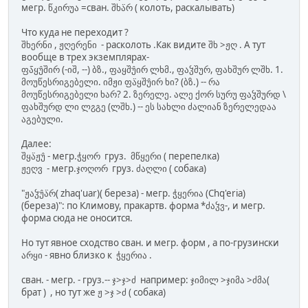
мегр. წკირუა =сван. შხა̈რ ( колоть, раскалывать)
Что куда не переходит ?
შხერნი , ჟღერენი - расколоть .Как видите შხ >ჟღ . А тут
вообще в трех экземплярах-
ფა̈̄ყუ̂შირ (-იშ, --) ბზ., ფაყშუ̂ირ ლხმ., ფაჴშურ, ფახშურ ლშხ. 1.
მოუწესრიგებელი. იმჟი ფა̈ყშუ̂ირ ხი? (ბზ.) -- რა
მოუწესრიგებელი ხარ? 2. ზერელე. ალე ქორ სურუ ფაჴშურდ \
ფახშურდ ლი ლჷგე (ლშხ.) -- ეს სახლი ძალიან ზერელედაა
აგებული.
Далее:
შყა̈ჟუ̂ - мегр.ჭყორ груз. მწყერი ( перепелка)
ჟეღვ - мегр.ჯოღორ груз. ძაღლი ( собака)
"ჟაჴუ̂ა̈რ( zhaq'uar)( береза) - мегр. ჭყერია (Сhq'eria)
(береза)": по Климову, пракартв. форма *ძაჴვ-, и мегр.
форма сюда не оносится.
Но тут явное сходство сван. и мегр. форм , а по-грузински
არყი - явно близко к ჭყერია .
сван. - мегр. - груз.-- ჯ>ჯ>ძ например: ჯიმილ >ჯიმა >ძმა(
брат ) , но тут же ჟ >ჯ >ძ ( собака)