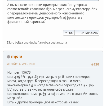
А вы можете привести примеры таких "регулярных
соответствий" сванского /ǯih/ мегрельскому кластеру /č'q'/
c переразложением децессивного консонантного
комплекса и переходом увулярной аффрикаты в
фрикативный ларингал?
QQ
ЦИТИРОВАТЬ
Zikiro beltza ona dut bañan obea buztan zuria
mjora
сентября 6, 2011, 16:51
#430
Number: 15673
сван.
ჯაჭ
-ა̈რ -груз .
წე
-ლი мегр. ო-
ჭი
-შ ,таких примеров
масса ,когда груз.
წ
переходящая в сван. и мегр.
закономерно в
ჭ
иногда в сванском переходит в
ჯ
и [b[ჟ
[/b] соответственно ჯიჰ вполне себе может
соответствовать мегр. ჭყ , а оформление в сван. რა соотв.
мегр. ონი .
Есть и другие примеры ,вот некоторые из них: