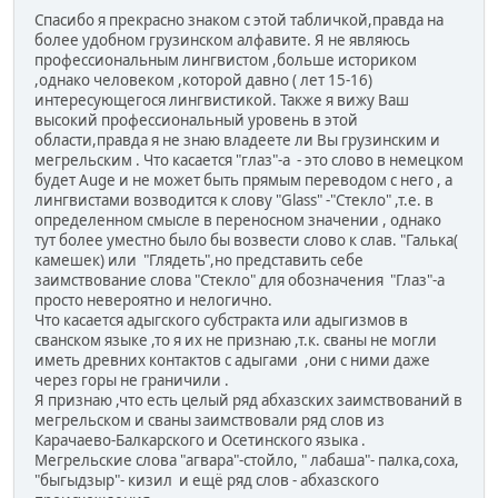
Спасибо я прекрасно знаком с этой табличкой,правда на
более удобном грузинском алфавите. Я не являюсь
профессиональным лингвистом ,больше историком
,однако человеком ,которой давно ( лет 15-16)
интересующегося лингвистикой. Также я вижу Ваш
высокий профессиональный уровень в этой
области,правда я не знаю владеете ли Вы грузинским и
мегрельским . Что касается "глаз"-а - это слово в немецком
будет Auge и не может быть прямым переводом с него , а
лингвистами возводится к слову "Glass" -"Стекло" ,т.е. в
определенном смысле в переносном значении , однако
тут более уместно было бы возвести слово к слав. "Галька(
камешек) или "Глядеть",но представить себе
заимствование слова "Стекло" для обозначения "Глаз"-а
просто невероятно и нелогично.
Что касается адыгского субстракта или адыгизмов в
сванском языке ,то я их не признаю ,т.к. сваны не могли
иметь древних контактов с адыгами ,они с ними даже
через горы не граничили .
Я признаю ,что есть целый ряд абхазских заимствований в
мегрельском и сваны заимствовали ряд слов из
Карачаево-Балкарского и Осетинского языка .
Мегрельские слова "агвара"-стойло, " лабаша"- палка,соха,
"быгыдзыр"- кизил и ещё ряд слов - абхазского