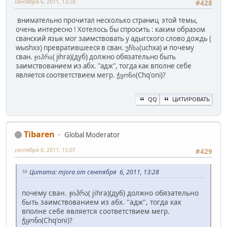
сентября 6, 2011, 13:28
#428
внимательно прочитал несколько страниц этой темы,
очень интересно ! Хотелось бы спросить : каким образом
сванский язык мог заимствовать у адыгского слово дождь (
wыshxэ) превратившееся в сван. უჩხა(uchxa) и почему
сван. ჯიჰრა( jihra)(дуб) должно обязательно быть
заимствованием из абх. "адж", тогда как вполне себе
является соответствием мегр. ჭყონი(Сhq'oni)?
QQ
ЦИТИРОВАТЬ
Tibaren
Global Moderator
сентября 6, 2011, 15:07
#429
Цитата: mjora от сентября 6, 2011, 13:28
почему сван. ჯიჰრა( jihra)(дуб) должно обязательно
быть заимствованием из абх. "адж", тогда как
вполне себе является соответствием мегр.
ჭყონი(Сhq'oni)?