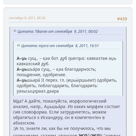
сентября 9, 2011, 00:36
#439
Цитата: Tibaren от сентября 9, 2011, 00:02
Цитата: mjora от сентября 8, 2011, 16:51
А–џь
сущ., – қәа бот. дуб querqus: кавказтәи аџь
кавказский дуб.
А–џь
шьа́ра сущ., – қәа благодарность;
поощрение, одобрение.
А–џь
шьара́ II перех. гл. (иџьы́ршьеит) одобрить,
одобрять, поблагодарить, благодарить:
уахьсыцхрааз даара
Мда? А дайте, пожалуйста, морфологический
анализ, напр., Аџьшьа́ра. Из каких морфем состоит
сия словоформа. Если затрудняетесь, можем
обратиться к Искандеру, он в компетентен в
абхазском.
:)А то, знаете ли, как бы не получилось, что мы
жа
жа
сравниваем, скажем, сванское
й/
h
"лавина,