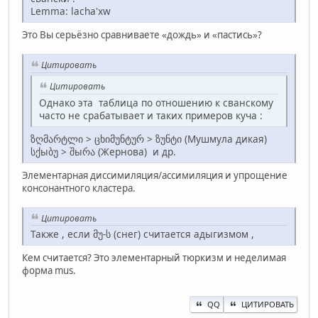
Lemma: lacha'xw
Это Вы серьёзно сравниваете «дождь» и «пастись»?
Цитировать
Цитировать
Однако эта таблица по отношению к сванскому
часто не срабатывает и таких примеров куча :
ზღმარტლი > ცხიმუნტურ > ზუნტი (Мушмула дикая)
სქыბუ > შыრა (Жернова) и др.
Элементарная диссимиляция/ассимиляция и упрощение
консонантного кластера.
Цитировать
Также , если მუ-ს (снег) считается адыгизмом ,
Кем считается? Это элементарный тюркизм и неделимая
форма mus.
QQ
ЦИТИРОВАТЬ