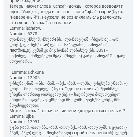
происхождения .
Теперь насчет слова "uchxa" - дождь , которое возводят к
адыг. "Уыщхэ" , тогда есть сван. слово "ujba" - сырой(букв.
"неваренный") , неужели не возникла мысль разложить
это слово - "u-chxa" , по-свански :
Lemma: lacha'xw
Number: 6278
ლა-ჩა̈ხუ̂ (-ჩხუ̂იშ, -ჩხუ̂ა̈რ) ბზ., ლა-ჩახუ̂ (-იშ, -ჩხუ̂ა̈რ ბქ., -ა̈რ
ლნტ.), ლა-ჩეხუ̂ (-არ) ლშხ. -- საბალახო, საძოვარი(
пастбище). კუმა̈შ ჟი მი̄გ ხოჩა̄მ ლაჩა̈ხუ̂დ (ბზ. 339) --
საქონელი მიშვებული მყავს (მიყენია) კარგ საძოვარზე. ჟაბე
სოფლა̈რს..
. Lemma: uchxuna
Number: 12905
უ-ჩხუნა (-ნა̈̄შ, -- ბზ., -ნა̈შ, -- ბქ., -ნა̄შ, -- ლშხ.), უ-ჩეხუ̂ნა (-ნა̈ჲშ, --)
ლნტ. -- მოუძოვებელი( букв. "где не паслись"). უ̂ეთხმა̈ლ
უჩხუნა ლარათე ოთრეკა̈ლ (ბქ.) -- საქონელი მოუძოვებელ
მინდორში გავრეკე. უჩხუნად ზს., ლშხ., უჩეხუ̂ნა ლნტ., ზმნს. --
მოუძოვებლად.
Может "uchxa" - означает явление,когда пастись нельзя ?
Lemma: ujba
Number: 12951
უ-ჯბა (-ბა̈̄შ, -ბა̈̄ლ ბზ., -ბა̈შ, -ბოლ ბქ., -ბა̄შ, -ბა̄ლ ლშხ.), უ-ჯაბა (-
ბა̈ჲშ, -ბა̈ლ) ლნტ. -- მოუხარშავი( сырой,не варенный). ლეღუ̂