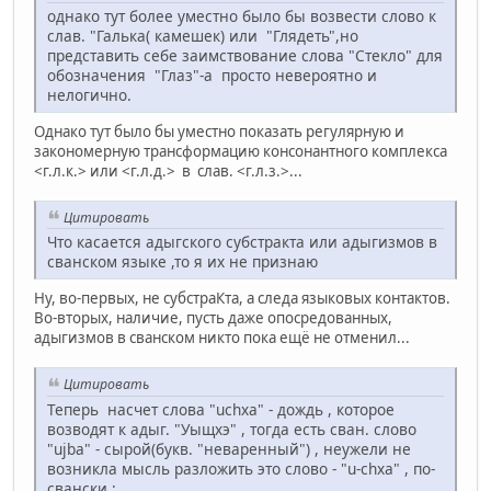
однако тут более уместно было бы возвести слово к
слав. "Галька( камешек) или "Глядеть",но
представить себе заимствование слова "Стекло" для
обозначения "Глаз"-а просто невероятно и
нелогично.
Однако тут было бы уместно показать регулярную и
закономерную трансформацию консонантного комплекса
<г.л.к.> или <г.л.д.> в слав. <г.л.з.>...
Цитировать
Что касается адыгского субстракта или адыгизмов в
сванском языке ,то я их не признаю
Ну, во-первых, не субстраКта, а следа языковых контактов.
Во-вторых, наличие, пусть даже опосредованных,
адыгизмов в сванском никто пока ещё не отменил...
Цитировать
Теперь насчет слова "uchxa" - дождь , которое
возводят к адыг. "Уыщхэ" , тогда есть сван. слово
"ujba" - сырой(букв. "неваренный") , неужели не
возникла мысль разложить это слово - "u-chxa" , по-
свански :