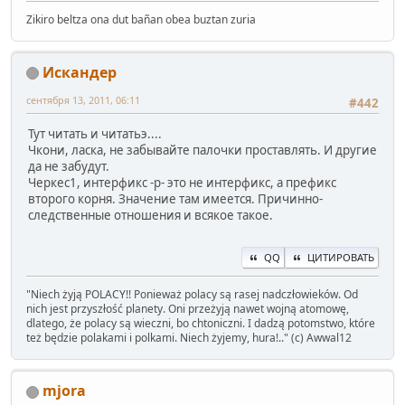
Zikiro beltza ona dut bañan obea buztan zuria
Искандер
сентября 13, 2011, 06:11
#442
Тут читать и читатьэ....
Чкони, ласка, не забывайте палочки проставлять. И другие
да не забудут.
Черкес1, интерфикс -р- это не интерфикс, а префикс
второго корня. Значение там имеется. Причинно-
следственные отношения и всякое такое.
QQ
ЦИТИРОВАТЬ
" Niech żyją POLACY!! Ponieważ polacy są rasej nadczłowieków. Od
nich jest przyszłość planety. Oni przeżyją nawet wojną atomowę,
dlatego, że polacy są wieczni, bo chtoniczni. I dadzą potomstwo, które
też będzie polakami i polkami. Niech żyjemy, hura!.." (c) Awwal12
mjora