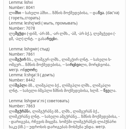
Lemma: lishxi
Number: 8041
ლი
შხი
-- სახელი ა̈შხი... ზმნის მოქმედებისა, -- და
წვა
. (dac'va)
( гореть,сгорать)
Lemma: leshq'wdi ( мыть, промывать)
Number: 7078
ლე
შყუ̂დ
ი (-დი̄შ, -ა̈რ ბზ., -არ ლშხ., -ა̈შ, -ა̈რ ბქ.), ლეშყუ̂ედი (-
ჲშ, -ა̈ლ) ლნტ. -- გასა
რეცხ
ი.
Lemma: lishgwir( стыд)
Number: 7861
ლი
შგუ̂ირ
ზს., ლიშგურ ლშხ., ლიშკუ̂ირ ლნტ. -- სახელი ხ-
ოშგურ... ზმნის მოქმედებისა, -- სი
რცხვი
ლი, მორცხვობა.
мегр. ონ
ჯღორ
ე
Lemma: li:shga':li ( доить)
Number: 8442
ლი̄
შგა̈̄ლ
ი ბზ., ლიშგა̈ლი ბქ., ლი̄შგა̄ლი ლშხ., ლიშკა̈ლი
ლნტ. -- სახელი ი̄შგა̈̄ლი ზმნის მოქმედებისა, ხლმ. --
წვე
ლა.
Lemma: lishgwra':ni ( советовать)
Number: 7863
ლი
შგუ̂რა̈̄ნ
ი, ლიშგუ̂რა̄ნე ბზ., ლშხ., ლიშგურა̈ნ ბქ.,
ლიშკუ̂რა̈ნე ლნტ. -- სახელი აშგუ̂რა̄ნე... ზმნის მოქმედებისა, -
- დარიგება, რჩევის მიცემა. ხოშე̄მი ლიშგუ̂რა̄ნეს ლიჰუ̂ნა̈რი
ხაკუ (ბზ.) -- უფროსის დარიგებას მოსმენა უნდა. мегр.