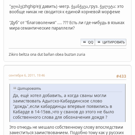
"ჟღიპე(zhghip'e)( давить) -мегр. ჭყანჭყუა,груз. ჭყლეტა: это
вообще никак не сводится к единой корневой морфеме
"Дуб" от "благоволения" .... ??? Есть ли где-нибудь в языках
мира семантические параллели?
QQ
ЦИТИРОВАТЬ
Zikiro beltza ona dut bañan obea buztan zuria
сентября 6, 2011, 19:46
#433
Цитировать
Да, ещё хотел добавить, а когда сваны могли
заимствовать Адыгско-Кабардинское слово
"дождь",если кабардинцы впервые появились в
Кабарде в 14-15вв.,что у сванов до этого не было
собственного слова для обозначения дождя ?
Это отнюдь не мешало собственному слову впоследствии
заместиться заимствованием. Подобно тому как у русских