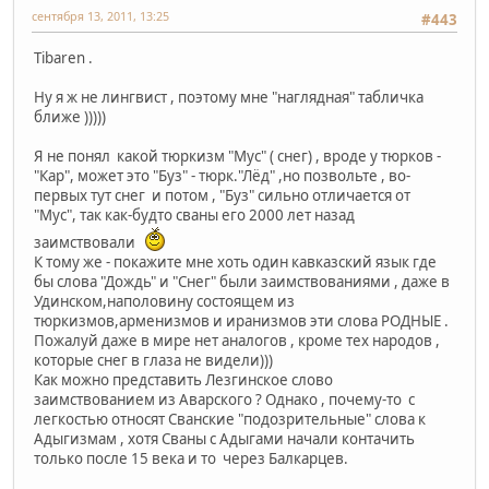
сентября 13, 2011, 13:25
#443
Tibaren .
Ну я ж не лингвист , поэтому мне "наглядная" табличка
ближе )))))
Я не понял какой тюркизм "Мус" ( снег) , вроде у тюрков -
"Кар", может это "Буз" - тюрк."Лёд" ,но позвольте , во-
первых тут снег и потом , "Буз" сильно отличается от
"Мус", так как-будто сваны его 2000 лет назад
заимствовали
К тому же - покажите мне хоть один кавказский язык где
бы слова "Дождь" и "Снег" были заимствованиями , даже в
Удинском,наполовину состоящем из
тюркизмов,арменизмов и иранизмов эти слова РОДНЫЕ .
Пожалуй даже в мире нет аналогов , кроме тех народов ,
которые снег в глаза не видели)))
Как можно представить Лезгинское слово
заимствованием из Аварского ? Однако , почему-то с
легкостью относят Сванские "подозрительные" слова к
Адыгизмам , хотя Сваны с Адыгами начали контачить
только после 15 века и то через Балкарцев.