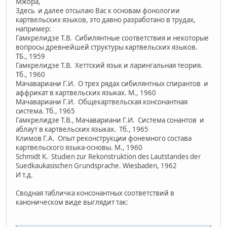
Мжора,
Здесь и далее отсылаю Вас к основам фонологии
картвельских языков, это давно разработано в трудах,
например:
Гамкрелидзе Т.В. Сибилянтные соответствия и некоторые
вопросы древнейшей структуры картвельских языков.
ТБ., 1959
Гамкрелидзе Т.В. Хеттский язык и ларингальная теория.
Тб., 1960
Мачавариани Г.И. О трех рядах сибилянтных спирантов и
аффрикат в картвельских языках. М., 1960
Мачавариани Г.И. Общекартвельская консонантная
система. Тб., 1965
Гамкрелидзе Т.В., Мачавариани Г.И. Система сонантов и
аблаут в картвельских языках. Тб., 1965
Климов Г.А. Опыт реконструкции фонемного состава
картвельского языка-основы. М., 1960
Schmidt K. Studien zur Rekonstruktion des Lautstandes der
Suedkaukasischen Grundsprache. Wiesbaden, 1962
И т.д.
Сводная табличка консонантных соответствий в
каноническом виде выглядит так: