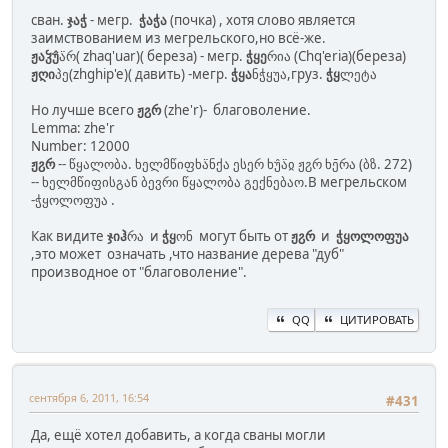
сван.
ჯაჭ
- мегр.
ჭაჭა
(почка) , хотя слово является
заимствованием из мегрельского,но всё-же.
ჟაჴუ̂
ა̈რ( zhaq'uar)( береза) - мегр.
ჭყე
რია (Сhq'eria)(береза)
ჟღი
პე(zhghip'e)( давить) -мегр.
ჭყა
ნჭყუა,груз.
ჭყ
ლეტა
Но лучше всего
ჟჷრ
(zhe'r)- благоволение.
Lemma: zhe'r
Number: 12000
ჟჷრ
-- წყალობა. ხელმწიფხა̈ნქა ესერ ხუ̂ა̈ჲ ჟჷრ ხე̄რა (ბზ. 272)
-- ხელმწიფისგან ბევრი წყალობა გექნებაო.В мегрельском
-ჭყოლოფუა .
Как видите
ჯიჰ
რა и
ჭყ
ონ могут быть от
ჟჷრ
и
ჭყოლოფუა
,это может означать ,что название дерева "дуб"
производное от "благоволение".
QQ
ЦИТИРОВАТЬ
сентября 6, 2011, 16:54
#431
Да, ещё хотел добавить, а когда сваны могли