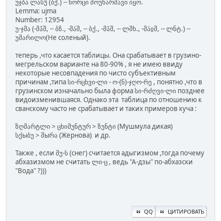
უჯბა ლასუ̂ (ბქ.) -- ხორცი მოუხარშავი იყო.
Lemma: ujma
Number: 12954
უ-ჯმა (-მა̈̄შ, -- ბზ., -მა̈შ, -- ბქ., -მა̄შ, -- ლშხ., -მა̈ჲშ, -- ლნტ.) --
უმარილო(Не соленый).
теперь ,что касается таблицы. Она срабатывает в грузино-
мегрельском варианте на 80-90% , я не имею ввиду
некоторые несовпадения по чисто субъективным
причинам ,типа სი-რცხვი-ლი - ო-(ნ)-ჯღო-რე , понятно ,что в
грузинском изначально была форма სი-რძღვი-ლი позднее
видоизменившаяся. Однако эта таблица по отношению к
сванскому часто не срабатывает и таких примеров куча :
ზღმარტლი > ცხიმუნტურ > ზუნტი (Мушмула дикая)
სქыბუ > შыრა (Жернова) и др.
Также , если მუ-ს (снег) считается адыгизмом ,тогда почему
абхазизмом не считать ლი-ც , ведь "А-дзы" по-абхазски
"Вода" ?)))
QQ
ЦИТИРОВАТЬ