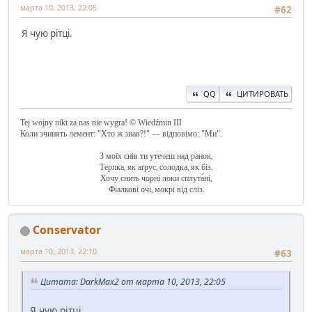
марта 10, 2013, 22:05
#62
Я чую рітці.
QQ
ЦИТИРОВАТЬ
Tej wojny nikt za nas nie wygra! © Wiedźmin III
Коли зчинять лемент: "Хто ж знав?!" — відповімо: "Ми".
З моїх снів ти утечеш над ранок,
Терпка, як аґрус, солодка, як біз.
Хочу снить чорні локи сплута́ні,
Фіалкові очі, мокрі від сліз.
Conservator
марта 10, 2013, 22:10
#63
Цитата: DarkMax2 от марта 10, 2013, 22:05
Я чую рітці.