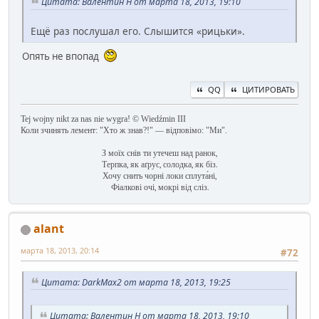
Цитата: Валентин Н от марта 18, 2013, 19:10
Ещё раз послушал его. Слышится «рицьки».
Опять не впопад
QQ
ЦИТИРОВАТЬ
Tej wojny nikt za nas nie wygra! © Wiedźmin III
Коли зчинять лемент: "Хто ж знав?!" — відповімо: "Ми".
З моїх снів ти утечеш над ранок,
Терпка, як аґрус, солодка, як біз.
Хочу снить чорні локи сплута́ні,
Фіалкові очі, мокрі від сліз.
alant
марта 18, 2013, 20:14
#72
Цитата: DarkMax2 от марта 18, 2013, 19:25
Цитата: Валентин Н от марта 18, 2013, 19:10