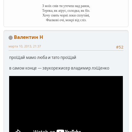
З моїх снів ти утечеш над ранок,
Терпка, як аґрус, солодка, як біз.
Хочу снить чорні локи сплута́ні,
Фіалкові очі, мокрі від сліз.
Валентин Н
марта 10, 2013, 21:37
#52
проЩай мамо люба и тато проЩай
в самом конце — звукорежисер владимир лэЩенко