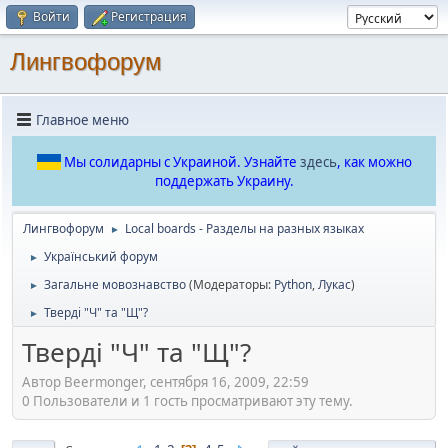
Войти
Регистрация
Лингвофорум
Главное меню
Мы солидарны с Украиной. Узнайте
здесь
, как можно
поддержать Украину.
Лингвофорум
Local boards - Разделы на разных языках
►
Український форум
►
Загальне мовознавство
(Модераторы:
Python
,
Лукас
)
►
Тверді "Ч" та "Щ"?
►
Тверді "Ч" та "Щ"?
Автор Beermonger, сентября 16, 2009, 22:59
0 Пользователи и 1 гость просматривают эту тему.