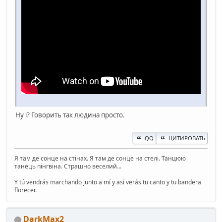
Ну і? Говорить так людина просто.
QQ
ЦИТИРОВАТЬ
Я там де сонце на стінах. Я там де сонце на стелі. Танцюю
танець пінгвіна. Страшно веселий...
Y tú vendrás marchando junto a mí y así verás tu canto y tu bandera
florecer.
DarkMax2