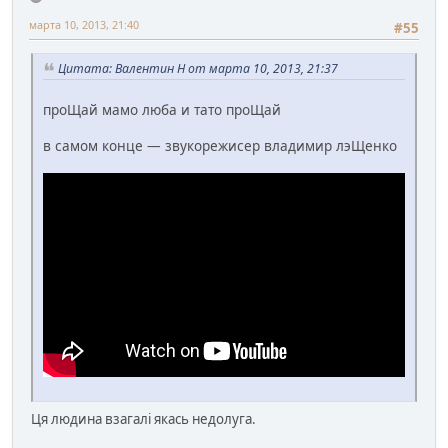
марта 10, 2013, 21:40
#55
Цитата: Валентин Н от марта 10, 2013, 21:37
проЩай мамо люба и тато проЩай
в самом конце — звукорежисер владимир лэЩенко
Ця людина взагалі якась недолуга.