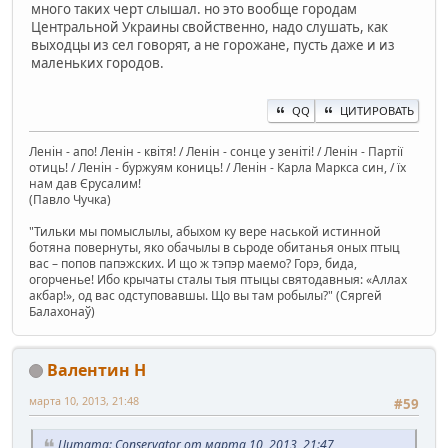
много таких черт слышал. но это вообще городам
Центральной Украины свойственно, надо слушать, как
выходцы из сел говорят, а не горожане, пусть даже и из
маленьких городов.
QQ
ЦИТИРОВАТЬ
Ленін - апо! Ленін - квітя! / Ленін - сонце у зеніті! / Ленін - Партії
отиць! / Ленін - буржуям кониць! / Ленін - Карла Маркса син, / їх
нам дав Єрусалим!
(Павло Чучка)
"Тильки мы помыслылы, абыхом ку вере наськой истинной
ботяна повернуты, яко обачылы в сьроде обитанья оных птыц
вас – попов папэжских. И що ж тэпэр маемо? Горэ, бида,
огорченье! Ибо крычаты сталы тыя птыцы святодавныя: «Аллах
акбар!», од вас одступовавшы. Що вы там робылы?" (Сяргей
Балахонаў)
Валентин Н
марта 10, 2013, 21:48
#59
Цитата: Conservator от марта 10, 2013, 21:47