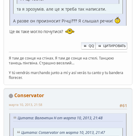
та я зрозумів. але це ж треба так написати.
А разве он произносит Річці‽‽‽ Я слышал речки!
Це як таке могло почутися?
QQ
ЦИТИРОВАТЬ
Я там де сонце на стінах. Я там де сонце на стелі. Танцюю
танець пінгвіна. Страшно веселий...
Y tú vendrás marchando junto a mí y así verás tu canto y tu bandera
florecer.
Conservator
марта 10, 2013, 21:58
#61
Цитата: Валентин Н от марта 10, 2013, 21:48
Цитата: Conservator от марта 10, 2013, 21:47