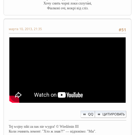
Хочу снить чорні локи сплута́ні,
Фіалкові очі, мокрі від сліз.
марта 10, 2013, 21:35
#51
QQ
ЦИТИРОВАТЬ
Tej wojny nikt za nas nie wygra! © Wiedźmin III
Коли зчинять лемент: "Хто ж знав?!" — відповімо: "Ми".