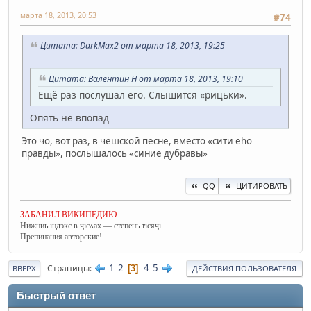
марта 18, 2013, 20:53
#74
Цитата: DarkMax2 от марта 18, 2013, 19:25
Цитата: Валентин Н от марта 18, 2013, 19:10
Ещё раз послушал его. Слышится «рицьки».
Опять не впопад
Это чо, вот раз, в чешской песне, вместо «сити еhо
правды», послышалось «синие дубравы»
QQ
ЦИТИРОВАТЬ
ЗАБАНИЛ ВИКИПЕДИЮ
Нижниь ıндэкс в ҷıсʌах — степень тıсяҷı
Препинания авторские!
1
2
4
5
Страницы
3
ВВЕРХ
ДЕЙСТВИЯ ПОЛЬЗОВАТЕЛЯ
Быстрый ответ