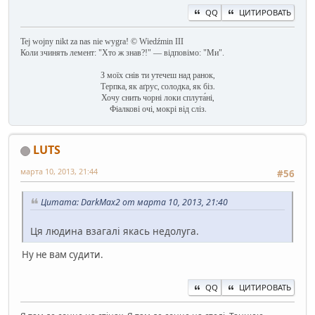
QQ
ЦИТИРОВАТЬ
Tej wojny nikt za nas nie wygra! © Wiedźmin III
Коли зчинять лемент: "Хто ж знав?!" — відповімо: "Ми".
З моїх снів ти утечеш над ранок,
Терпка, як аґрус, солодка, як біз.
Хочу снить чорні локи сплута́ні,
Фіалкові очі, мокрі від сліз.
LUTS
марта 10, 2013, 21:44
#56
Цитата: DarkMax2 от марта 10, 2013, 21:40
Ця людина взагалі якась недолуга.
Ну не вам судити.
QQ
ЦИТИРОВАТЬ