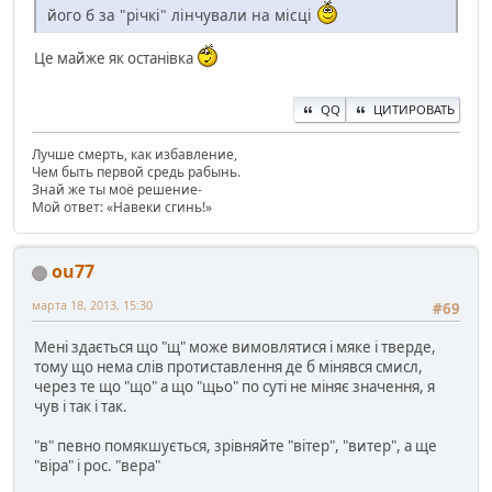
його б за "річкі" лінчували на місці
Це майже як останівка
QQ
ЦИТИРОВАТЬ
Лучше смерть, как избавление,
Чем быть первой средь рабынь.
Знай же ты моё решение-
Мой ответ: «Навеки сгинь!»
ou77
марта 18, 2013, 15:30
#69
Мені здається що "щ" може вимовлятися і мяке і тверде,
тому що нема слів протиставлення де б мінявся смисл,
через те що "що" а що "щьо" по суті не міняє значення, я
чув і так і так.
"в" певно помякшується, зрівняйте "вітер", "витер", а ще
"віра" і рос. "вера"