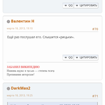
QQ
ЦИТИРОВАТЬ
Валентин Н
марта 18, 2013, 19:10
#70
Ещё раз послушал его. Слышится «рицьки».
QQ
ЦИТИРОВАТЬ
ЗАБАНИЛ ВИКИПЕДИЮ
Нижниь ıндэкс в ҷıсʌах — степень тıсяҷı
Препинания авторские!
DarkMax2
марта 18, 2013, 19:25
#71