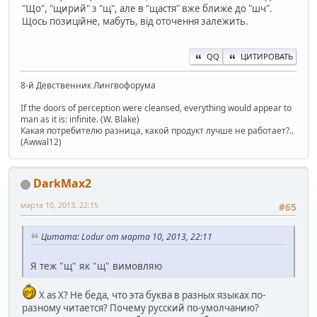
"Що", "щирий" з "щ", але в "щастя" вже ближе до "шч".
Щось позицiйне, мабуть, вiд оточення залежить.
QQ
ЦИТИРОВАТЬ
8-й Девственник Лингвофорума
If the doors of perception were cleansed, everything would appear to
man as it is: infinite. (W. Blake)
Какая потребителю разница, какой продукт лучше не работает?..
(Awwal12)
DarkMax2
марта 10, 2013, 22:15
#65
Цитата: Lodur от марта 10, 2013, 22:11
Я теж "щ" як "щ" вимовляю
X as X? Не беда, что эта буква в разных языках по-
разному читается? Почему русский по-умолчанию?