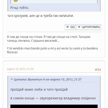
Річці тобто.
та я зрозумів. але це ж треба так написати.
QQ
ЦИТИРОВАТЬ
Я там де сонце на стінах. Я там де сонце на стелі. Танцюю
танець пінгвіна. Страшно веселий...
Y tú vendrás marchando junto a mí y así verás tu canto y tu bandera
florecer.
марта 10, 2013, 21:39
#54
Цитата: Валентин Н от марта 10, 2013, 21:37
проЩай мамо люба и тато проЩай
в самом конце — звукорежисер владимир лэЩенко