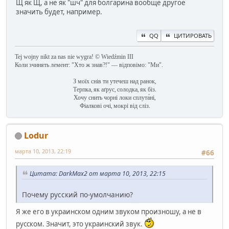
Щ як Щ, а не як "шч" для болгарина вообще другое
значить будет, например.
QQ
ЦИТИРОВАТЬ
Tej wojny nikt za nas nie wygra! © Wiedźmin III
Коли зчинять лемент: "Хто ж знав?!" — відповімо: "Ми".
З моїх снів ти утечеш над ранок,
Терпка, як аґрус, солодка, як біз.
Хочу снить чорні локи сплута́ні,
Фіалкові очі, мокрі від сліз.
Lodur
марта 10, 2013, 22:19
#66
Цитата: DarkMax2 от марта 10, 2013, 22:15
Почему русский по-умолчанию?
Я же его в украинском одним звуком произношу, а не в
русском. Значит, это украинский звук.