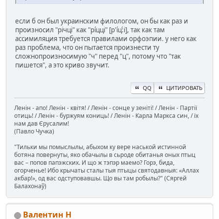
если б он был украинским филологом, он бы как раз и
произносил "річці" как "рі́цці" [р'і́ц:́і], так как там
ассимиляция требуется правилами орфоэпии. у него как
раз проблема, что он пытается произнести ту
сложнопроизносимую "ч" перед "ц", потому что "так
пишется", а это криво звучит.
QQ
ЦИТИРОВАТЬ
Ленін - апо! Ленін - квітя! / Ленін - сонце у зеніті! / Ленін - Партії
отиць! / Ленін - буржуям кониць! / Ленін - Карла Маркса син, / їх
нам дав Єрусалим!
(Павло Чучка)
"Тильки мы помыслылы, абыхом ку вере наськой истинной
ботяна повернуты, яко обачылы в сьроде обитанья оных птыц
вас – попов папэжских. И що ж тэпэр маемо? Горэ, бида,
огорченье! Ибо крычаты сталы тыя птыцы святодавныя: «Аллах
акбар!», од вас одступовавшы. Що вы там робылы?" (Сяргей
Балахонаў)
Валентин Н