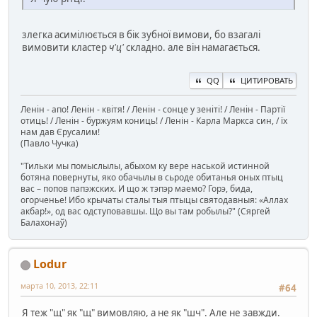
злегка асимілюється в бік зубної вимови, бо взагалі
вимовити кластер
ч'ц'
складно. але він намагається.
QQ
ЦИТИРОВАТЬ
Ленін - апо! Ленін - квітя! / Ленін - сонце у зеніті! / Ленін - Партії
отиць! / Ленін - буржуям кониць! / Ленін - Карла Маркса син, / їх
нам дав Єрусалим!
(Павло Чучка)
"Тильки мы помыслылы, абыхом ку вере наськой истинной
ботяна повернуты, яко обачылы в сьроде обитанья оных птыц
вас – попов папэжских. И що ж тэпэр маемо? Горэ, бида,
огорченье! Ибо крычаты сталы тыя птыцы святодавныя: «Аллах
акбар!», од вас одступовавшы. Що вы там робылы?" (Сяргей
Балахонаў)
Lodur
марта 10, 2013, 22:11
#64
Я теж "щ" як "щ" вимовляю, а не як "шч". Але не завжди.