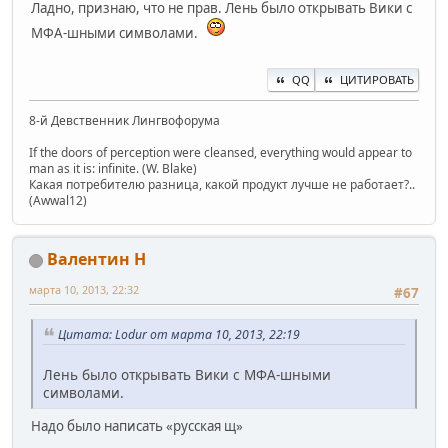
Ладно, признаю, что не прав. Лень было открывать Вики с
МФА-шными символами.
QQ
ЦИТИРОВАТЬ
8-й Девственник Лингвофорума
If the doors of perception were cleansed, everything would appear to
man as it is: infinite. (W. Blake)
Какая потребителю разница, какой продукт лучше не работает?..
(Awwal12)
Валентин Н
марта 10, 2013, 22:32
#67
Цитата: Lodur от марта 10, 2013, 22:19
Лень было открывать Вики с МФА-шными
символами.
Надо было написать «русская щ»