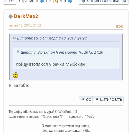
1
2
4
5
Страницы
3
ВНИЗ
ДЕЙСТВИЯ ПОЛЬЗОВАТЕЛЯ
DarkMax2
марта 10, 2013, 21:32
#50
Цитата: LUTS от марта 10, 2013, 21:28
Цитата: Валентин Н от марта 10, 2013, 21:20
пойду втоплюся у речки глыбокий
Річці тобто.
QQ
ЦИТИРОВАТЬ
Tej wojny nikt za nas nie wygra! © Wiedźmin III
Коли зчинять лемент: "Хто ж знав?!" — відповімо: "Ми".
З моїх снів ти утечеш над ранок,
Терпка, як аґрус, солодка, як біз.