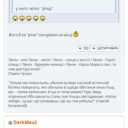
у него четко "рі́чці".
його б за "річкі" лінчували на місці
QQ
ЦИТИРОВАТЬ
Ленін - апо! Ленін - квітя! / Ленін - сонце у зеніті! / Ленін - Партії
отиць! / Ленін - буржуям кониць! / Ленін - Карла Маркса син, / їх
нам дав Єрусалим!
(Павло Чучка)
"Тильки мы помыслылы, абыхом ку вере наськой истинной
ботяна повернуты, яко обачылы в сьроде обитанья оных птыц
вас – попов папэжских. И що ж тэпэр маемо? Горэ, бида,
огорченье! Ибо крычаты сталы тыя птыцы святодавныя: «Аллах
акбар!», од вас одступовавшы. Що вы там робылы?" (Сяргей
Балахонаў)
DarkMax2