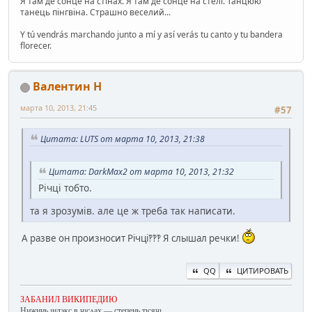
Я там де сонце на стінах. Я там де сонце на стелі. Танцюю
танець пінгвіна. Страшно веселий...
Y tú vendrás marchando junto a mí y así verás tu canto y tu bandera
florecer.
Валентин Н
марта 10, 2013, 21:45
#57
Цитата: LUTS от марта 10, 2013, 21:38
Цитата: DarkMax2 от марта 10, 2013, 21:32
Річці тобто.
та я зрозумів. але це ж треба так написати.
А разве он произносит Річці‽‽‽ Я слышал речки!
QQ
ЦИТИРОВАТЬ
ЗАБАНИЛ ВИКИПЕДИЮ
Нижниь ıндэкс в ҷıсʌах — степень тıсяҷı