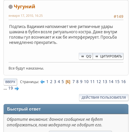
Чугуний
января 17, 2010, 16:25
#149
Подпись Вадимия напоминает мне ритмичные удары
шамана в бубен возле ритуального костра. Даже внутри
головы гул возникает и как бе интерферирует. Просьба
немедленно прекратить.
QQ
ЦИТИРОВАТЬ
Все будут наказаны.
1
2
3
4
5
7
8
9
10
11
12
13
14
15
16
Страницы
6
ВВЕРХ
...
19
ДЕЙСТВИЯ ПОЛЬЗОВАТЕЛЯ
Быстрый ответ
Обратите внимание: данное сообщение не будет
отображаться, пока модератор не одобрит его.