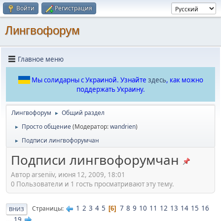
Войти
Регистрация
Лингвофорум
Главное меню
Мы солидарны с Украиной. Узнайте
здесь
, как можно
поддержать Украину.
Лингвофорум
Общий раздел
►
Просто общение
(Модератор:
wandrien
)
►
Подписи лингвофорумчан
►
Подписи лингвофорумчан
Автор arseniiv, июня 12, 2009, 18:01
0 Пользователи и 1 гость просматривают эту тему.
1
2
3
4
5
7
8
9
10
11
12
13
14
15
16
Страницы
6
ВНИЗ
...
19