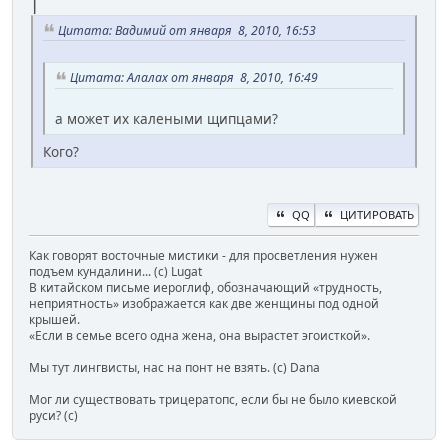
|
Цитата: Вадимий от января 8, 2010, 16:53
Цитата: Алалах от января 8, 2010, 16:49
а может их калеными щипцами?
Кого?
QQ
ЦИТИРОВАТЬ
Как говорят восточные мистики - для просветления нужен
подъем кундалини... (с) Lugat
В китайском письме иероглиф, обозначающий «трудность,
неприятность» изображается как две женщины под одной
крышей.
«Если в семье всего одна жена, она вырастет эгоисткой».
Мы тут лингвисты, нас на понт не взять. (с) Dana
Мог ли существовать трицератопс, если бы не было киевской
руси? (с)