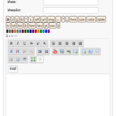
Имя:
Имейл:
á
«
»
—
ЕЩЁ