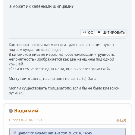
а может их калеными щипцами?
QQ
ЦИТИРОВАТЬ
Как говорят восточные мистики - для просветления нужен
подъем кундалини... (с) Lugat
В китайском письме иероглиф, обозначающий «трудность,
неприятность» изображается как две женщины под одной
крышей.
«Если в семье всего одна жена, она вырастет эгоисткой».
Мы тут лингвисты, нас на понт не взять. (с) Dana
Мог ли существовать трицератопс, если бы не было киевской
руси? (с)
Вадимий
января 8, 2010, 16:53
#145
Цитата: Алалах от января 8, 2010, 16:49