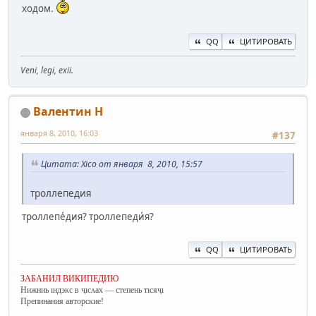
ходом.
QQ
ЦИТИРОВАТЬ
Veni, legi, exii.
Валентин Н
января 8, 2010, 16:03
#137
Цитата: Xico от января 8, 2010, 15:57
троллепедия
троллепе́дия? троллепеди́я?
QQ
ЦИТИРОВАТЬ
ЗАБАНИЛ ВИКИПЕДИЮ
Нижниь ıндэкс в ҷıсʌах — степень тıсяҷı
Препинания авторские!