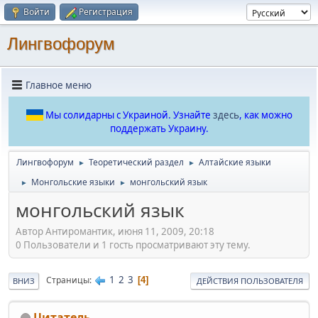
Войти
Регистрация
Лингвофорум
Главное меню
Мы солидарны с Украиной. Узнайте
здесь
, как можно
поддержать Украину.
Лингвофорум
Теоретический раздел
Алтайские языки
►
►
Монгольские языки
монгольский язык
►
►
монгольский язык
Автор Антиромантик, июня 11, 2009, 20:18
0 Пользователи и 1 гость просматривают эту тему.
1
2
3
Страницы
4
ВНИЗ
ДЕЙСТВИЯ ПОЛЬЗОВАТЕЛЯ
Цитатель