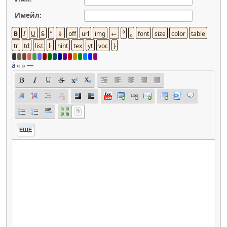
Имейл:
á
«
»
—
ЕЩЁ