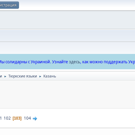
истрация
ы солидарны с Украиной. Узнайте
здесь
, как можно поддержать Укр
ки
Тюркские языки
Казань
►
►
1
102
104
103