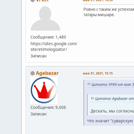
Ровно с таким же успехо
татары-мишаре.
Сообщения: 1,480
https://sites.google.com/
site/etimologizator/
Записан
Agabazar
мая 31, 2021, 15:15
Цитата: VFKH от мая 31
Цитата: Agabazar от 
Сообщения: 9,006
Дескать, мы согласны
Записан
Что значит "суварскую