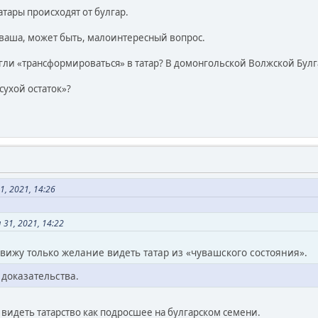
татары происходят от булгар.
чуваша, может быть, малоинтересный вопрос.
гли «трансформироваться» в татар? В домонгольской Волжской Булг
«сухой остаток»?
, 2021, 14:26
31, 2021, 14:22
 вижу только желание видеть татар из «чувашского состояния».
доказательства.
е видеть татарство как подросшее на булгарском семени.