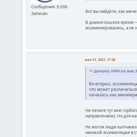
Сообщения: 9,006
Вот вы найдёте, как мин
Записан
В домонгольское время — 
ассимилировались, а не н
мая 31, 2021, 17:28
Цитата: VFKH от мая 31
Во-вторых, ассимиляци
что может различаться
началась как минимум
Не лепите тут мне горба
направлениях). Но для ка
Не могли люди кыпчакизир
никакой ассимиляции в с