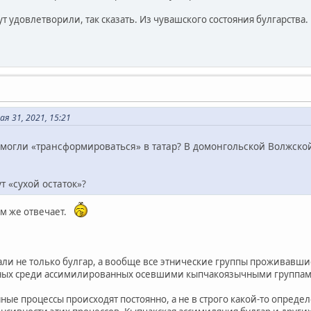
т удовлетворили, так сказать. Из чувашского состояния булгарства.
я 31, 2021, 15:21
 могли «трансформироваться» в татар? В домонгольской Волжской
ут «сухой остаток»?
ам же отвечает.
ли не только булгар, а вообще все этнические группы проживавшие
ных среди ассимилированных осевшими кыпчакоязычными группам
ные процессы происходят постоянно, а не в строго какой-то опред