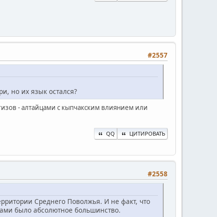
#2557
и, но их язык остался?
иргизов - алтайцами с кыпчакским влиянием или
QQ
ЦИТИРОВАТЬ
#2558
рритории Среднего Поволжья. И не факт, что
ами было абсолютное большинство.