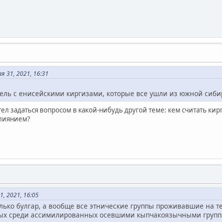
 31, 2021, 16:31
ель с енисейскими киргизами, которые все ушли из южной сибир
хотел задаться вопросом в какой-нибудь другой теме: кем считать к
влиянием?
, 2021, 16:05
ько булгар, а вообще все этнические группы проживавшие на те
ых среди ассимилированных осевшими кыпчакоязычными групп