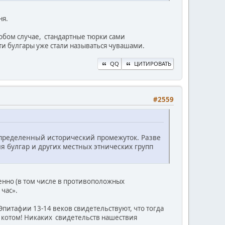
ня.
любом случае, стандартные тюрки сами
эти булгары уже стали называться чувашами.
QQ
ЦИТИРОВАТЬ
#2559
определенный исторический промежуток. Разве
я булгар и других местных этнических групп
енно (в том числе в противоположных
 час».
Эпитафии 13-14 веков свидетельствуют, что тогда
с котом! Никаких свидетельств нашествия