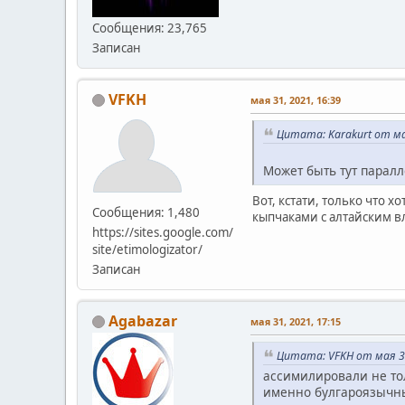
Сообщения: 23,765
Записан
VFKH
мая 31, 2021, 16:39
Цитата: Karakurt от мая
Может быть тут паралл
Вот, кстати, только что 
Сообщения: 1,480
кыпчаками с алтайским 
https://sites.google.com/
site/etimologizator/
Записан
Agabazar
мая 31, 2021, 17:15
Цитата: VFKH от мая 31
ассимилировали не тол
именно булгароязычн