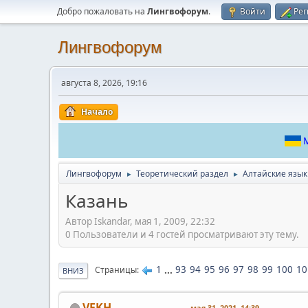
Добро пожаловать на
Лингвофорум
.
Войти
Рег
Лингвофорум
августа 8, 2026, 19:16
Начало
М
Лингвофорум
Теоретический раздел
Алтайские язы
►
►
Казань
Автор Iskandar, мая 1, 2009, 22:32
0 Пользователи и 4 гостей просматривают эту тему.
1
...
93
94
95
96
97
98
99
100
10
Страницы
ВНИЗ
VFKH
мая 31, 2021, 14:39