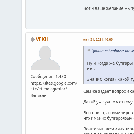
Вот и ваше желание мы ту
VFKH
мая 31, 2021, 16:05
Цитата: Agabazar от ма
Ну и когда же булгары
нет.
Сообщения: 1,480
Значит, когда? Какой т
https://sites.google.com/
site/etimologizator/
Сам же задает вопрос и с
Записан
Давай уж лучше я отвечу.
Во-первых, ассимилирова
что именно булгароязыч
Во-вторых, ассимиляцион