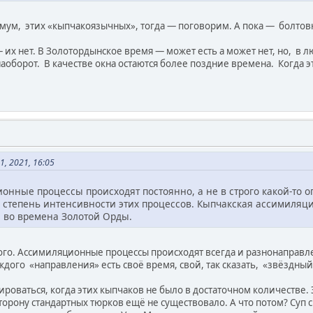
имум, этих «кыпчакоязычных», тогда — поговорим. А пока — болтов
их нет. В Золотордынское время — может есть а может нет, но, в 
аоборот. В качестве окна остаются более поздние времена. Когда 
, 2021, 16:05
онные процессы происходят постоянно, а не в строго какой-то 
 степень интенсивности этих процессов. Кыпчакская ассимиляци
 во времена Золотой Орды.
того. Ассимиляционные процессы происходят всегда и разнонаправл
ждого «направления» есть своё время, свой, так сказать, «звёздный
оваться, когда этих кыпчаков не было в достаточном количестве. 
торону стандартных тюрков ещё не существовало. А что потом? Суп 