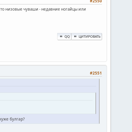
#2550
 что низовые чуваши - недавние ногайцы или
QQ
ЦИТИРОВАТЬ
#2551
хуже булгар?