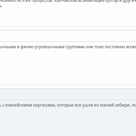
енсивности этих процессов. Кыпчакская ассимиляция булгар и други
ы.
язычными и финно-угроязычными группами они тоже постоянно асс
ь с енисейскими киргизами, которые все ушли из южной сибири, но 