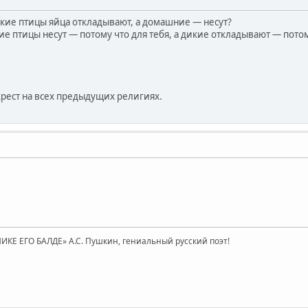
икие птицы яйца откладывают, а домашние — несут?
 птицы несут — потому что для тебя, а дикие откладывают — потому 
крест на всех предыдущих религиях.
КЕ ЕГО БАЛДЕ» А.С. Пушкин, гениальный русский поэт!