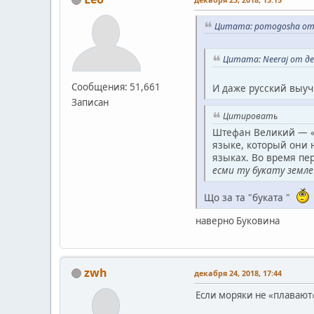
Цитата: pomogosha от д
Цитата: Neeraj от дек
Сообщения: 51,661
И даже русский выу
Записан
Цитировать
Штефан Великий — «ч
языке, который они 
языках. Во время пе
есми ту букату земле
Що за та "буката "
наверно Буковина
zwh
декабря 24, 2018, 17:44
Если моряки не «плавают»,