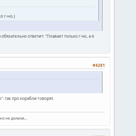
о г-но.)
 обязательно ответит: "Плавает только г-но, а я
#4281
"- так про корабли говорят.
но не долили...