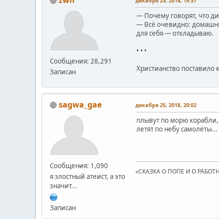
декабря 25, 2018, 19:57
— Почему говорят, что д
— Всё очевидно: домашние
для себя — откладываю.
• • •
Сообщения: 28,291
Христианство поставило 
Записан
sagwa_gae
декабря 25, 2018, 20:02
плывут по морю корабли,
летят по небу самолёты...
Сообщения: 1,090
«СКАЗКА О ПОПЕ И О РАБОТНИ
я злостный атеист, а это
значит...
Записан