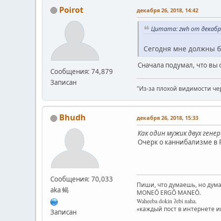
Poirot
декабря 26, 2018, 14:42
Цитата: zwh от декабря
Сегодня мне должны бы
Сначала подумал, что вы 
Сообщения: 74,879
Записан
"Из-за плохой видимости че
Bhudh
декабря 26, 2018, 15:33
Как один мужик двух гене
Очерк о каннибализме в
Сообщения: 70,033
Пиши, что думаешь, но дума
aka 蝎
MONEŌ ERGŌ MANEŌ.
Waheeba dokin ʔebi naha.
«каждый пост в интернете 
Записан