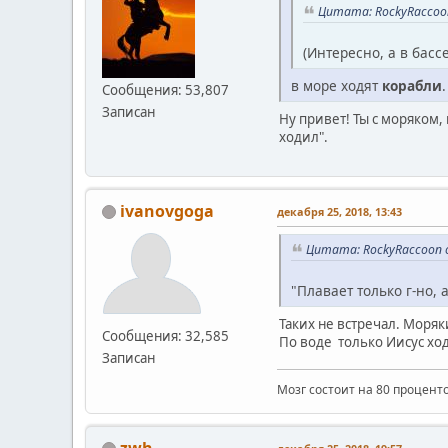
Цитата: RockyRaccoon
(Интересно, а в бассе
в море ходят
корабли
Сообщения: 53,807
Записан
Ну привет! Ты с моряком, 
ходил".
ivanovgoga
декабря 25, 2018, 13:43
Цитата: RockyRaccoon о
"Плавает только г-но, а
Таких не встречал. Моряки
Сообщения: 32,585
По воде только Иисус ход
Записан
Мозг состоит на 80 проценто
zwh