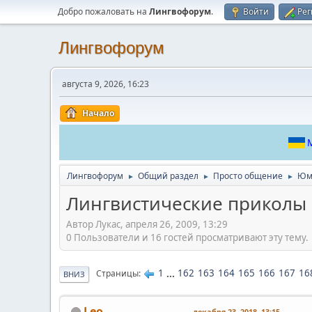
Добро пожаловать на
Лингвофорум
.
Войти
Рег
Лингвофорум
августа 9, 2026, 16:23
Начало
М
Лингвофорум
Общий раздел
Просто общение
Юм
►
►
►
Лингвистические приколы
Автор Лукас, апреля 26, 2009, 13:29
0 Пользователи и 16 гостей просматривают эту тему.
1
...
162
163
164
165
166
167
16
Страницы
ВНИЗ
Leo
декабря 23, 2018, 13:15