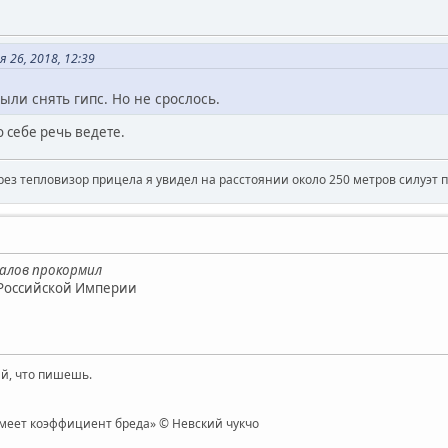
 26, 2018, 12:39
ли снять гипс. Но не срослось.
о себе речь ведете.
рез тепловизор прицела я увидел на расстоянии около 250 метров силуэт 
ралов прокормил
 Российской Империи
й, что пишешь.
имеет коэффициент бреда» © Невский чукчо