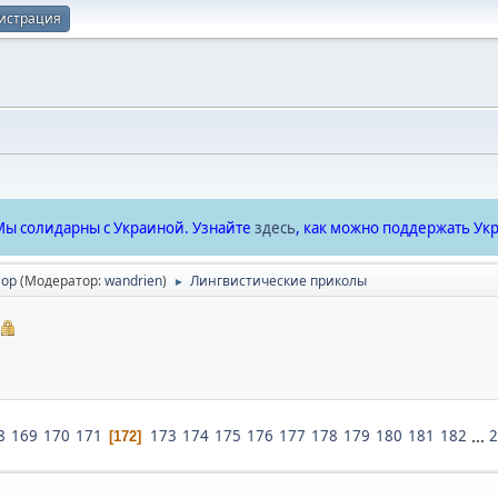
истрация
ы солидарны с Украиной. Узнайте
здесь
, как можно поддержать Укр
ор
(Модератор:
wandrien
)
Лингвистические приколы
►
8
169
170
171
173
174
175
176
177
178
179
180
181
182
...
2
172