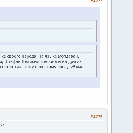
#4275
ке своего народа, на языке молдаван,
м, Штефан Великий говорил и на других
о ответил этому польскому послу:
«Взяли
#4276
»?