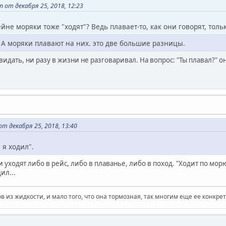
 от декабря 25, 2018, 12:23
йне моряки тоже "ходят"? Ведь плавает-то, как они говорят, тольк
. А моряки плавают на них. это две большие разницы.
видать, ни разу в жизни не разговаривал. На вопрос: "Ты плавал?" он
т декабря 25, 2018, 13:40
 я ходил".
 уходят либо в рейс, либо в плаванье, либо в поход. "Ходит по морю
ил...
в из жидкости, и мало того, что она тормозная, так многим еще ее конкрет