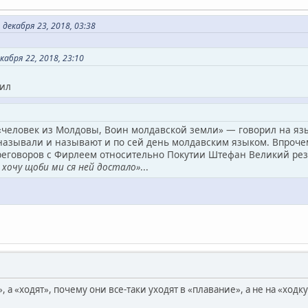
екабря 23, 2018, 03:38
абря 22, 2018, 23:10
чил
еловек из Молдовы, Воин молдавской земли» — говорил на язы
называли и называют и по сей день молдавским языком. Впроче
реговоров с Фирлеем относительно Покутии Штефан Великий резк
 хочу щоби ми ся ней достало»
...
 а «ходят», почему они все-таки уходят в «плавание», а не на «ходку