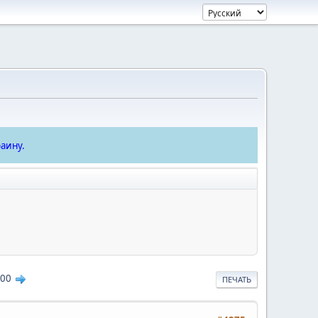
аину.
00
ПЕЧАТЬ