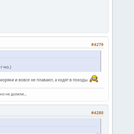
#4279
г-но.)
оряки и вовсе не плавают, а ходят в походы.
но не долили...
#4280