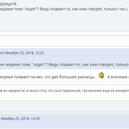
дсредств.
моряки тоже "ходят"? Ведь плавает-то, как они говорят, только г-но.)
т декабря 25, 2018, 12:23
не моряки тоже "ходят"? Ведь плавает-то, как они говорят, только 
 моряки плавают на них. это две большие разницы.
А военные м
в из жидкости, и мало того, что она тормозная, так многим еще ее конкрет
декабря 25, 2018, 13:35