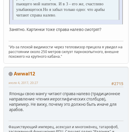
пьющего мой напиток. И в 3 - его же, счастливо
улыбающегося.Hо я забыл только одно: что аpабы
читают спpава налево.
Занятно. Картинки тоже справа налево смотрят?
"Из-за плохой видимости через тепловизор прицела я увидел на
расстоянии около 250 метров силуэт парнокопытного, внешне
похожего на крупного кабана."
Awwal12
июля 4, 2017, 20:27
#2715
Японцы свою мангу читают справа налево (традиционное
направление чтения иероглифических столбцов),
например. Не вижу, почему это должно быть иначе для
арабов.
Фашиствующий имперец, асексуал и многожёнец, татарофоб,
заслуженный функционер РПЦ. Слушает радио "Радонеж" и