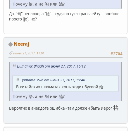
Почему 给, а не 匌 или 鰪?
Да, "匌" неплохо, а "鰪" -- судя по гугл-транслейту -- вообще
просто [je], не?
Neeraj
июня 27, 2017, 17:01
#2704
Цитата: Bhudh от июня 27, 2017, 16:12
Цитата: zwh от июня 27, 2017, 15:46
В китайских шахматах конь ходит буквой 给.
Почему 给, а не 匌 или 鰪?
格
Вероятно в анекдоте ошибка - там должен быть иерог