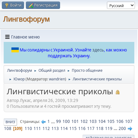
Войти
Регистрация
Лингвофорум
Главное меню
Мы солидарны с Украиной. Узнайте
здесь
, как можно
поддержать Украину.
Лингвофорум
Общий раздел
Просто общение
►
►
Юмор
(Модератор:
wandrien
)
Лингвистические приколы
►
►
Лингвистические приколы
Автор Лукас, апреля 26, 2009, 13:29
0 Пользователи и 4 гостей просматривают эту тему.
1
...
99
100
101
102
103
104
105
106
107
Страницы
ВНИЗ
108
110
111
112
113
114
115
116
117
118
119
...
200
109