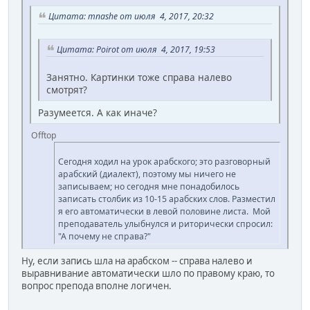
Цитата: mnashe от июля 4, 2017, 20:32
Цитата: Poirot от июля 4, 2017, 19:53
Занятно. Картинки тоже справа налево
смотрят?
Разумеется. А как иначе?
Offtop
Сегодня ходил на урок арабского; это разговорный
арабский (диалект), поэтому мы ничего не
записываем; но сегодня мне понадобилось
записать столбик из 10-15 арабских слов. Разместил
я его автоматически в левой половине листа. Мой
преподаватель улыбнулся и риторически спросил:
"А почему не справа?"
Ну, если запись шла на арабском -- справа налево и
выравнивание автоматически шло по правому краю, то
вопрос препода вполне логичен.