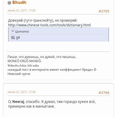
Bhudh
июня 27, 2017, 17:06
#2705
Доверяй (гугл-транслейту), но проверяй:
http://www.chinese-tools.com/tools/dictionary.html
Цитата:
鰪 gé
Пиши, что думаешь, но думай, что пишешь.
MONEŌ ERGŌ MANEŌ.
Waheeba dokin ʔebi naha.
«каждый пост в интернете имеет коэффициент бреда» ©
Невский чукчо
июня 27, 2017, 17:08
#2706
О,
Neeraj
, спасибо. Я думал, там гораздо хужее всё,
примерно как в манъёгане.