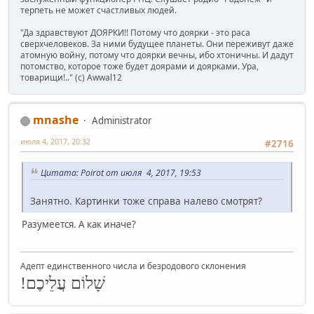
терпеть не может счастливых людей.
"Да здравствуют ДОЯРКИ!! Потому что доярки - это раса
сверхчеловеков. За ними будущее планеты. Они переживут даже
атомную войну, потому что доярки вечны, ибо хтоничны. И дадут
потомство, которое тоже будет доярами и доярками. Ура,
товарищи!.." (c) Awwal12
mnashe
Administrator
июля 4, 2017, 20:32
#2716
Цитата: Poirot от июля 4, 2017, 19:53
Занятно. Картинки тоже справа налево смотрят?
Разумеется. А как иначе?
Адепт единственного числа и безродового склонения
שָׁלוֹם עֲלֵיכֶם!