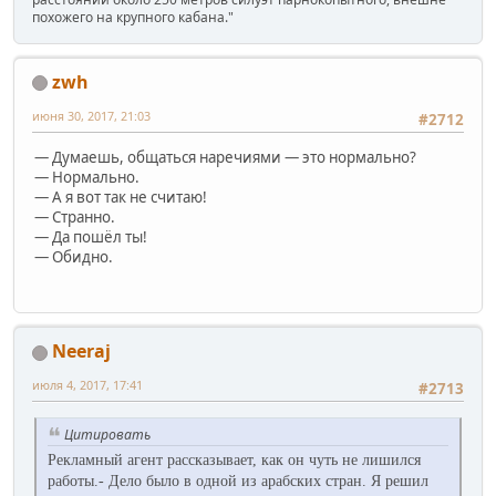
похожего на крупного кабана."
zwh
июня 30, 2017, 21:03
#2712
— Думаешь, общаться наречиями — это нормально?
— Нормально.
— А я вот так не считаю!
— Странно.
— Да пошёл ты!
— Обидно.
Neeraj
июля 4, 2017, 17:41
#2713
Цитировать
Рекламный агент pассказывает, как он чуть не лишился
pаботы.
- Дело было в одной из аpабских стpан. Я pешил