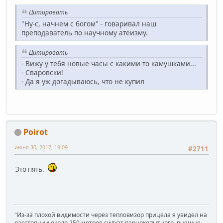
Цитировать
"Ну-с, начнем с богом" - говаривал наш
преподаватель по научному атеизму.
Цитировать
- Вижу у тебя новые часы с какими-то камушками...
- Сваровски!
- Да я уж догадываюсь, что не купил
Poirot
июня 30, 2017, 19:09
#2711
Это пять.
"Из-за плохой видимости через тепловизор прицела я увидел на
расстоянии около 250 метров силуэт парнокопытного, внешне