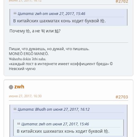
июня 27, 2017, 16:12
#2702
Цитата: zwh от июня 27, 2017, 15:46
В китайских шахматах конь ходит буквой 给.
Почему 给, а не 匌 или 鰪?
Пиши, что думаешь, но думай, что пишешь.
MONEŌ ERGŌ MANEŌ.
Waheeba dokin ʔebi naha.
«каждый пост в интернете имеет коэффициент бреда» ©
Невский чукчо
zwh
июня 27, 2017, 16:30
#2703
Цитата: Bhudh от июня 27, 2017, 16:12
Цитата: zwh от июня 27, 2017, 15:46
В китайских шахматах конь ходит буквой 给.