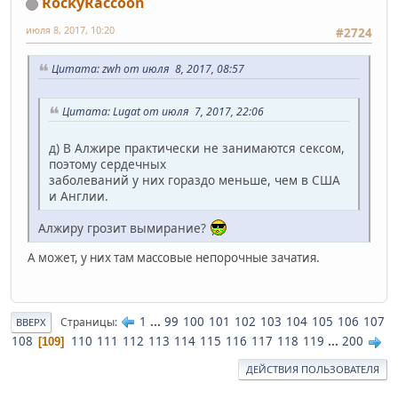
RockyRaccoon
июля 8, 2017, 10:20
#2724
Цитата: zwh от июля 8, 2017, 08:57
Цитата: Lugat от июля 7, 2017, 22:06
д) В Алжире практически не занимаются сексом,
поэтому сердечных
заболеваний у них гораздо меньше, чем в США
и Англии.
Алжиру грозит вымирание?
А может, у них там массовые непорочные зачатия.
1
...
99
100
101
102
103
104
105
106
107
Страницы
ВВЕРХ
108
110
111
112
113
114
115
116
117
118
119
...
200
109
ДЕЙСТВИЯ ПОЛЬЗОВАТЕЛЯ