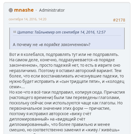
mnashe
Administrator
сентября 14, 2016, 14:20
#2178
Цитата: Тайльнемер от сентября 14, 2016, 12:57
А почему не
«в порядке законченном»
?
Вот и я колебался, подправлять тут или не подправлять.
На самом деле, конечно, подразумевается «в порядке
законченном», просто падежей нет, то есть в иврите оно
неразличимо. Поэтому я оставил авторский вариант. Тем
более, что если восстанавливать исчезнувшие падежи, то
нужно будет исправить и «сын тридцати пяти», и «колодец
семи»...
Но кое-что я всё-таки подправил, копируя сюда. Причастия
(настоящего времени) были там переведены глаголами,
поскольку сейчас они используются чаще как глаголы. Но
первоначальное значение этих форм — причастие,
поэтому я исправил авторское «вижу счёт
дипломированный» на «видящий счёт
дипломированный», что более правильно и менее
смешно, но соответственно заменил и «живу / живёшь»