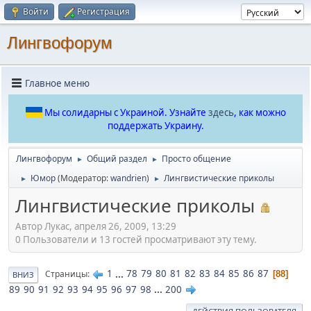
Войти
Регистрация
Лингвофорум
Главное меню
Мы солидарны с Украиной. Узнайте
здесь
, как можно
поддержать Украину.
Лингвофорум
Общий раздел
Просто общение
►
►
Юмор
(Модератор:
wandrien
)
Лингвистические приколы
►
►
Лингвистические приколы
Автор Лукас, апреля 26, 2009, 13:29
0 Пользователи и 13 гостей просматривают эту тему.
1
...
78
79
80
81
82
83
84
85
86
87
Страницы
88
ВНИЗ
89
90
91
92
93
94
95
96
97
98
...
200