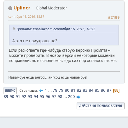
Upliner
Global Moderator
сентября 16, 2016, 18:57
#2199
Цитата: Karakurt от сентября 16, 2016, 18:52
А это не приукрашено?
Если раскопаете где-нибудь старую версию Промпта --
можете проверить. В новой версии некоторые моменты
поправили, но в основном всё до сих пор осталось так же.
Навамоўе ёсць ангсоц, ангсоц ёсць навамоўе!
1
...
78
79
80
81
82
83
84
85
86
87
Страницы
88
ВВЕРХ
89
90
91
92
93
94
95
96
97
98
...
200
ДЕЙСТВИЯ ПОЛЬЗОВАТЕЛЯ