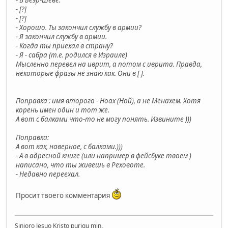
- В Беэр-Шеве.
- [?]
- [?]
- Хорошо. Ты закончил службу в армии?
- Я закончил службу в армии.
- Когда ты приехал в страну?
- Я - сабра (т.е. родился в Израиле)
Мысленно перевел на иврит, а потом с иврита. Правда,
некоторые фразы не знаю как. Они в [ ].
Поправка : имя второго - Ноах (Ной), а не Менахем. Хотя
корень имен один и тот же.
А вот с балками что-то не могу понять. Извините )))
Поправка:
А вот как, наверное, с балками.)))
- А в адресной книге (или например в фейсбуке твоем )
написано, что ты живешь в Реховоте.
- Недавно переехал.
Просит твоего комментария
Sinjoro Jesuo Kristo purigu min.