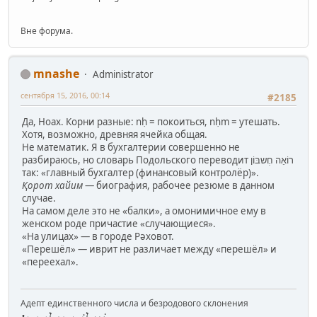
Вне форума.
mnashe
Administrator
сентября 15, 2016, 00:14
#2185
Да, Ноах. Корни разные: nḥ = покоиться, nḥm = утешать.
Хотя, возможно, древняя ячейка общая.
Не математик. Я в бухгалтерии совершенно не
разбираюсь, но словарь Подольского переводит רוֹאֵה חֶשבּוֹן
так: «главный бухгалтер (финансовый контролёр)».
Қорот хайим
— биография, рабочее резюме в данном
случае.
На самом деле это не «балки», а омонимичное ему в
женском роде причастие «случающиеся».
«На улицах» — в городе Рəховот.
«Перешёл» — иврит не различает между «перешёл» и
«переехал».
Адепт единственного числа и безродового склонения