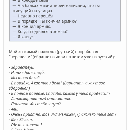
— В колодце семь.
— А в балках жизни твоей написано, что ты
живущий на улицах.
— Недавно перешёл.
— В порядке. Ты кончил армию?
— Я кончил армию.
— Когда поднялся в землю?
— Я кактус.
Мой знакомый полиглот (русский) попробовал
"перевести" (обратно на иврит, а потом уже на русский):
- Здравствуй.
- И ты здравствуй.
- Как твои дела?
- В порядке. А как твои дела? (Вариант: - а как твое
здоровье? )
- В полном порядке. Спасибо. Каккая у тебя профессия?
- Дипломированный математик.
- Понятно. Как тебя зовут?
- Ави.
- Очень приятно. Мое имя Менахем [?]. Сколько тебе лет?
- Мне 35 лет.
- Где ты живешь?