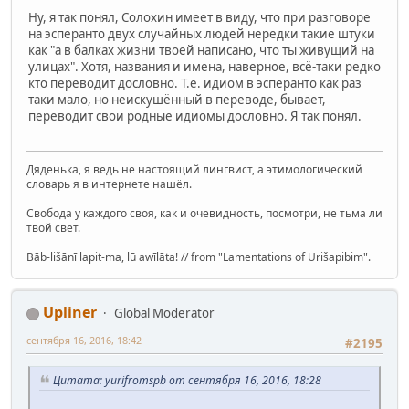
Ну, я так понял, Солохин имеет в виду, что при разговоре
на эсперанто двух случайных людей нередки такие штуки
как "а в балках жизни твоей написано, что ты живущий на
улицах". Хотя, названия и имена, наверное, всё-таки редко
кто переводит дословно. Т.е. идиом в эсперанто как раз
таки мало, но неискушённый в переводе, бывает,
переводит свои родные идиомы дословно. Я так понял.
Дяденька, я ведь не настоящий лингвист, а этимологический
словарь я в интернете нашёл.
Свобода у каждого своя, как и очевидность, посмотри, не тьма ли
твой свет.
Bāb-lišānī lapit-ma, lū awīlāta! // from "Lamentations of Urišapibim".
Upliner
Global Moderator
сентября 16, 2016, 18:42
#2195
Цитата: yurifromspb от сентября 16, 2016, 18:28