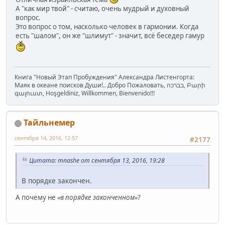
А "как мир твой" - считаю, очень мудрый и духовный
вопрос.
Это вопрос о том, насколько человек в гармонии. Когда
есть "шалом", он же "шлимут" - значит, всё беседер гамур
Книга "Новый Этап Пробуждения" Александра Листенгорта:
Маяк в океане поисков Души!.. Добро Пожаловать, בברכה, Բարի
գալուստ, Hoşgeldiniz, Willkommen, Bienvenido!!!
Тайльнемер
сентября 14, 2016, 12:57
#2177
Цитата: mnashe от сентября 13, 2016, 19:28
В порядке закончен.
А почему не
«в порядке законченном»
?