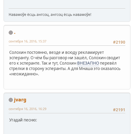
Навамоўе ёсць ангсоц, ангсоц ёсць навамоўе!
.
сентября 16, 2016, 15:37
#2190
Солохин постоянно, везде и всюду рекламирует
эсперанту. О чём бы разговор ни зашёл, Солохин сводит
его к эсперанте. Так и тут, Солохин
ВНЕЗАПНО
перевёл
стрелки в сторону эсперанты. А для Мнаша это оказалось
«неожиданно».
jvarg
сентября 16, 2016, 16:29
#2191
Угадай песню: