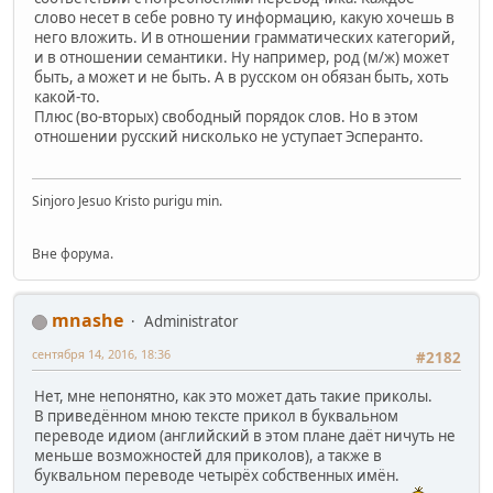
слово несет в себе ровно ту информацию, какую хочешь в
него вложить. И в отношении грамматических категорий,
и в отношении семантики. Ну например, род (м/ж) может
быть, а может и не быть. А в русском он обязан быть, хоть
какой-то.
Плюс (во-вторых) свободный порядок слов. Но в этом
отношении русский нисколько не уступает Эсперанто.
Sinjoro Jesuo Kristo purigu min.
Вне форума.
mnashe
Administrator
сентября 14, 2016, 18:36
#2182
Нет, мне непонятно, как это может дать такие приколы.
В приведённом мною тексте прикол в буквальном
переводе идиом (английский в этом плане даёт ничуть не
меньше возможностей для приколов), а также в
буквальном переводе четырёх собственных имён.