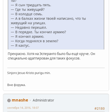
ты?
— Я сын тридцать пять.
— Где ты живущий?
— В колодце семь.
— А в балках жизни твоей написано, что ты
живущий на улицах.
— Недавно перешёл.
— В порядке. Ты кончил армию?
— Я кончил армию.
— Когда поднялся в землю?
— Я кактус.
Прекрасно. Хотя на Эсперанто было бы ещё круче. Он
специально адаптирован для таких фокусов.
Sinjoro Jesuo Kristo purigu min.
Вне форума.
mnashe
Administrator
сентября 14, 2016, 18:07
#2180