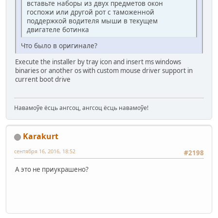
вставьте наборы из двух предметов окон
госпожи или другой рот с таможенной
поддержкой водителя мыши в текущем
двигателе ботинка
Что было в оригинале?
Execute the installer by tray icon and insert ms windows
binaries or another os with custom mouse driver support in
current boot drive
Навамоўе ёсць ангсоц, ангсоц ёсць навамоўе!
Karakurt
сентября 16, 2016, 18:52
#2198
А это не приукрашено?