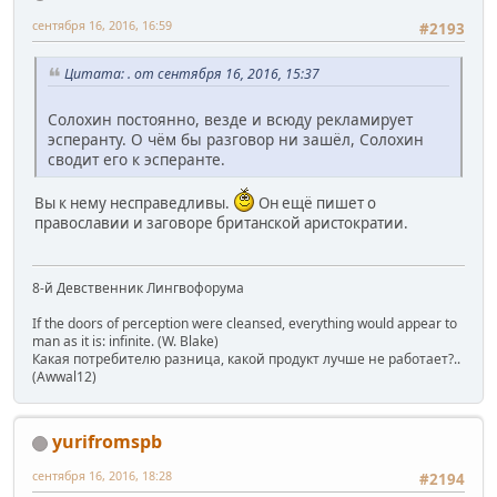
сентября 16, 2016, 16:59
#2193
Цитата: . от сентября 16, 2016, 15:37
Солохин постоянно, везде и всюду рекламирует
эсперанту. О чём бы разговор ни зашёл, Солохин
сводит его к эсперанте.
Вы к нему несправедливы.
Он ещё пишет о
православии и заговоре британской аристократии.
8-й Девственник Лингвофорума
If the doors of perception were cleansed, everything would appear to
man as it is: infinite. (W. Blake)
Какая потребителю разница, какой продукт лучше не работает?..
(Awwal12)
yurifromspb
сентября 16, 2016, 18:28
#2194