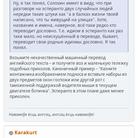
Ну, я так понял, Солохин имеет в виду, что при
разговоре на эсперанто двух случайных людей
нередки такие штуки как "а в балках жизни твоей
написано, что ты живущий на улицах". Хотя,
названия и имена, наверное, всё-таки редко кто
переводит дословно. Т.е. идиом в эсперанто как раз
таки мало, но неискушённый в переводе, бывает,
переводит свои родные идиомы дословно. Я так
понял.
Возьмите некачественный машинный перевод
английского текста -- и получите воз и маленькую тележку
подобных приколов. Каноничный пример -- "Казните
монтажника изображением подноса и вставьте наборы из
двух предметов окон госпожи или другой рот с
таможенной поддержкой водителя мыши в текущем
двигателе ботинка". Эсперанто в этом плане даже менее
приколен.
Навамоўе ёсць ангсоц, ангсоц ёсць навамоўе!
Karakurt