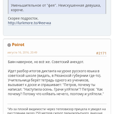
Уменьшительное от "фея". Неискушенная девушка,
короче.
Скорее подросток.
http://lurkmore.to/Феечка
Poirot
августа 16, 2016, 20:49
#2171
Баян наверное, но всё же. Советский анекдот.
Идет разбор итогов диктанта на уроке русского языка в
советской школе (видать, в Рязанской губернии где-то).
Учительница берёт тетрадь одного из учеников,
вызывает к доске и спрашивает: "Петров, почему ты
написал: "Наступила осень. Грачи улЯтели"? Петров: "Как
почему? Потому что клЯвать нечего, поэтому и улЯтели."
"Из-за плохой видимости через тепловизор прицела я увидел на
расстоянии около 250 метров силуэт парнокопытного, внешне