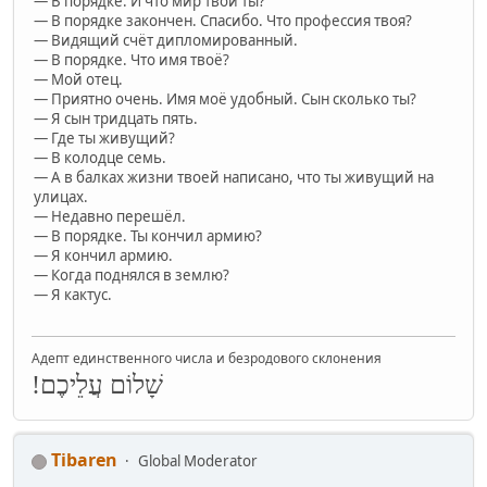
— В порядке. И что мир твой ты?
— В порядке закончен. Спасибо. Что профессия твоя?
— Видящий счёт дипломированный.
— В порядке. Что имя твоё?
— Мой отец.
— Приятно очень. Имя моё удобный. Сын сколько ты?
— Я сын тридцать пять.
— Где ты живущий?
— В колодце семь.
— А в балках жизни твоей написано, что ты живущий на
улицах.
— Недавно перешёл.
— В порядке. Ты кончил армию?
— Я кончил армию.
— Когда поднялся в землю?
— Я кактус.
Адепт единственного числа и безродового склонения
שָׁלוֹם עֲלֵיכֶם!
Tibaren
Global Moderator