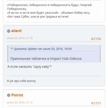
«Победоносил, победоносю и победоносить буду». Георгий
Победоносец
«Я мстю, и мстя моя будет ужасной» - объявил бобёр лесу.
«Бог чува Србе», али је рок трајања истиче!
alant
июля 20, 2016, 21:10
#2156
Цитата: Upliner от июля 20, 2016, 14:59
Прикольная табличка в Impact Hub Odessa:
А если заказать "одну каву"?
Я уж про себя молчу
Poirot
июля 20, 2016, 21:12
#2157