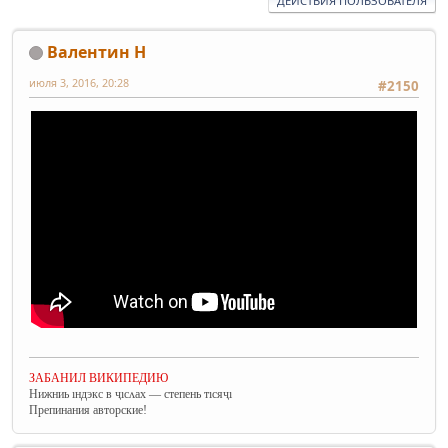
ДЕЙСТВИЯ ПОЛЬЗОВАТЕЛЯ
Валентин Н
июля 3, 2016, 20:28
#2150
ЗАБАНИЛ ВИКИПЕДИЮ
Нижниь ıндэкс в ҷıсʌах — степень тıсяҷı
Препинания авторские!