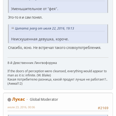
Уменьшительное от "фея".
Это-то я и сам понял.
Цитата: jvarg от июля 22, 2016, 19:13
Неискушенная девушка, короче.
Спасибо, ясно. Не встречал такого словоупотребления.
8-й Девственник Лингвофорума
If the doors of perception were cleansed, everything would appear to
man as it is: infinite. (W. Blake)
Какая потребителю разница, какой продукт лучше не работает?..
(Awwal12)
Лукас
Global Moderator
июля 23, 2016, 00:06
#2169