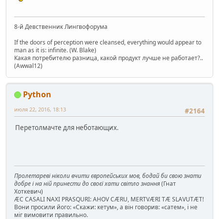
8-й Девственник Лингвофорума
If the doors of perception were cleansed, everything would appear to
man as it is: infinite. (W. Blake)
Какая потребителю разница, какой продукт лучше не работает?..
(Awwal12)
Python
июля 22, 2016, 18:13
#2164
Перетолмачте для неботающих.
Пролетареві ніколи вчити європейських мов, бодай би свою знати
добре і на ній принести до своєї хати світло знання
(Гнат
Хоткевич)
ÆC CASALI NAXI PRASQURI: AHOV CÆRU, MERTVÆRI TÆ SLAVUTÆT!
Вони просили його: «Скажи: кетум», а він говорив: «сатем», і не
міг вимовити правильно.