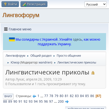
Войти
Регистрация
Лингвофорум
Главное меню
Мы солидарны с Украиной. Узнайте
здесь
, как можно
поддержать Украину.
Лингвофорум
Общий раздел
Просто общение
►
►
Юмор
(Модератор:
wandrien
)
Лингвистические приколы
►
►
Лингвистические приколы
Автор Лукас, апреля 26, 2009, 13:29
0 Пользователи и 1 гость просматривают эту тему.
1
...
77
78
79
80
81
82
83
84
85
86
Страницы
87
ВНИЗ
88
89
90
91
92
93
94
95
96
97
...
200