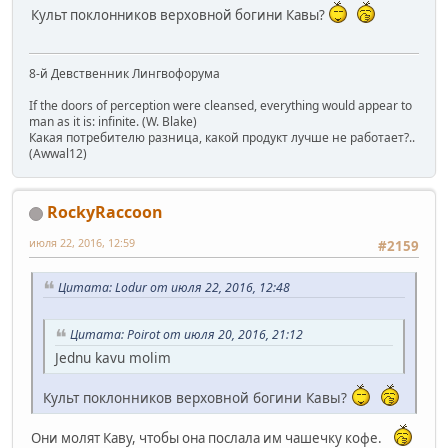
Культ поклонников верховной богини Кавы?
8-й Девственник Лингвофорума
If the doors of perception were cleansed, everything would appear to
man as it is: infinite. (W. Blake)
Какая потребителю разница, какой продукт лучше не работает?..
(Awwal12)
RockyRaccoon
июля 22, 2016, 12:59
#2159
Цитата: Lodur от июля 22, 2016, 12:48
Цитата: Poirot от июля 20, 2016, 21:12
Jednu kavu molim
Культ поклонников верховной богини Кавы?
Они молят Каву, чтобы она послала им чашечку кофе.