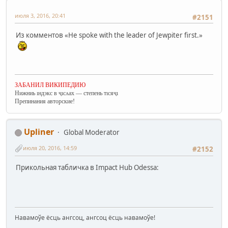
июля 3, 2016, 20:41
#2151
Из комментов «He spoke with the leader of Jewpiter first.»
ЗАБАНИЛ ВИКИПЕДИЮ
Нижниь ıндэкс в ҷıсʌах — степень тıсяҷı
Препинания авторские!
Upliner
Global Moderator
июля 20, 2016, 14:59
#2152
Прикольная табличка в Impact Hub Odessa:
Навамоўе ёсць ангсоц, ангсоц ёсць навамоўе!