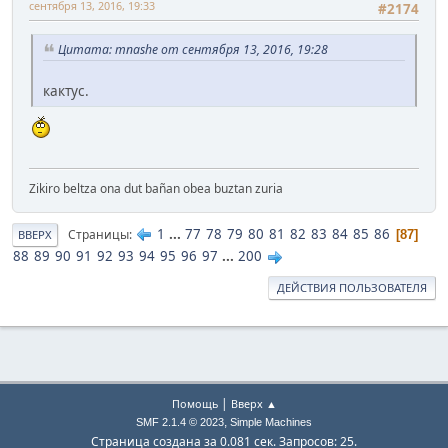
сентября 13, 2016, 19:33
#2174
Цитата: mnashe от сентября 13, 2016, 19:28
кактус.
Zikiro beltza ona dut bañan obea buztan zuria
1
...
77
78
79
80
81
82
83
84
85
86
Страницы
87
ВВЕРХ
88
89
90
91
92
93
94
95
96
97
...
200
ДЕЙСТВИЯ ПОЛЬЗОВАТЕЛЯ
|
Помощь
Вверх ▲
,
SMF 2.1.4 © 2023
Simple Machines
Страница создана за 0.081 сек. Запросов: 25.