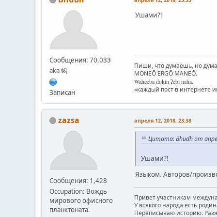
Ушами?!
Сообщения: 70,033
Пиши, что думаешь, но дума
aka 蝎
MONEŌ ERGŌ MANEŌ.
Waheeba dokin ʔebi naha.
«каждый пост в интернете 
Записан
zazsa
апреля 12, 2018, 23:38
Цитата: Bhudh от апрел
Ушами?!
Языком. Авторов/произв
Сообщения: 1,428
Occupation: Вождь
Привет участникам междуна
мирового офисного
У всякого народа есть родина
планктоната.
Переписываю историю. Разж