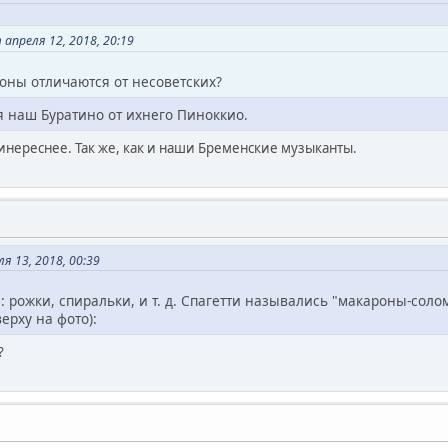
апреля 12, 2018, 20:19
оны отличаются от несоветских?
я наш Буратино от ихнего Пиноккио.
инереснее. Так же, как и наши Бременские музыканты.
я 13, 2018, 00:39
: рожки, спиральки, и т. д. Спагетти назывались "макароны-солом
верху на фото):
?