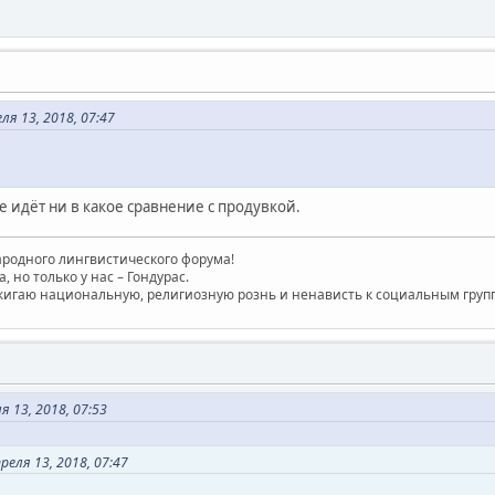
я 13, 2018, 07:47
 идёт ни в какое сравнение с продувкой.
родного лингвистического форума!
, но только у нас – Гондурас.
игаю национальную, религиозную рознь и ненависть к социальным групп
 13, 2018, 07:53
еля 13, 2018, 07:47