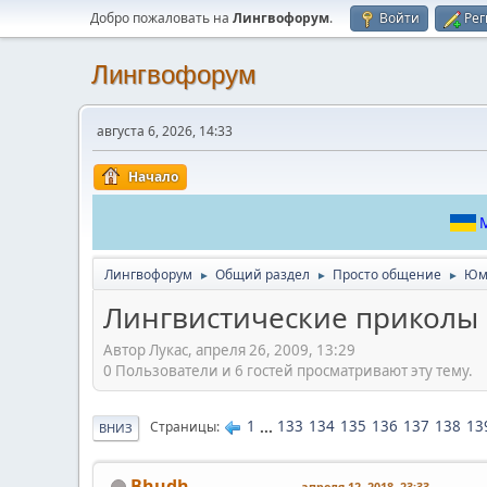
Добро пожаловать на
Лингвофорум
.
Войти
Рег
Лингвофорум
августа 6, 2026, 14:33
Начало
М
Лингвофорум
Общий раздел
Просто общение
Юм
►
►
►
Лингвистические приколы
Автор Лукас, апреля 26, 2009, 13:29
0 Пользователи и 6 гостей просматривают эту тему.
1
...
133
134
135
136
137
138
13
Страницы
ВНИЗ
Bhudh
апреля 12, 2018, 23:33