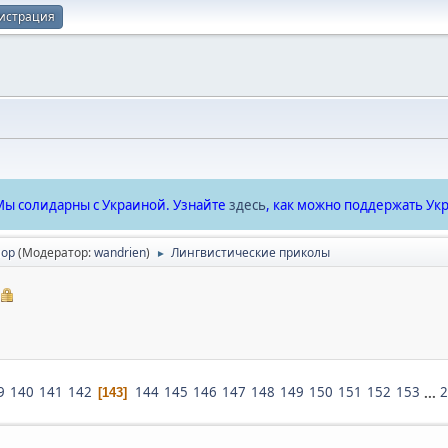
истрация
ы солидарны с Украиной. Узнайте
здесь
, как можно поддержать Укр
ор
(Модератор:
wandrien
)
Лингвистические приколы
►
9
140
141
142
144
145
146
147
148
149
150
151
152
153
...
2
143