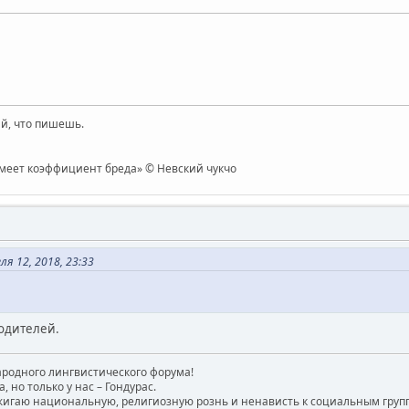
й, что пишешь.
имеет коэффициент бреда» © Невский чукчо
я 12, 2018, 23:33
одителей.
родного лингвистического форума!
, но только у нас – Гондурас.
игаю национальную, религиозную рознь и ненависть к социальным групп