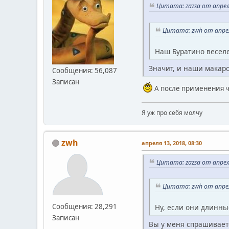
Цитата: zazsa от апреля
Цитата: zwh от апрел
Наш Буратино веселе
Значит, и наши макаро
Сообщения: 56,087
Записан
А после применения ч
Я уж про себя молчу
zwh
апреля 13, 2018, 08:30
Цитата: zazsa от апреля
Цитата: zwh от апрел
Сообщения: 28,291
Ну, если они длинны
Записан
Вы у меня спрашиваете