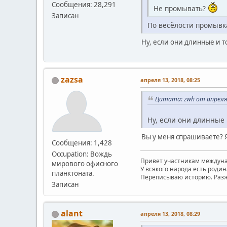
Сообщения: 28,291
Не промывать?
Записан
По весёлости промывка
Ну, если они длинные и т
zazsa
апреля 13, 2018, 08:25
Цитата: zwh от апреля 
Ну, если они длинные 
Вы у меня спрашиваете? Я
Сообщения: 1,428
Occupation: Вождь
Привет участникам междуна
мирового офисного
У всякого народа есть родина
планктоната.
Переписываю историю. Разж
Записан
alant
апреля 13, 2018, 08:29