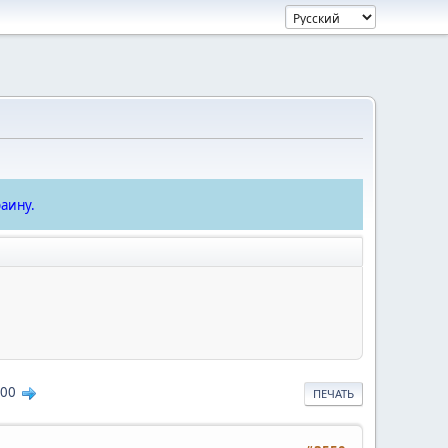
аину.
00
ПЕЧАТЬ