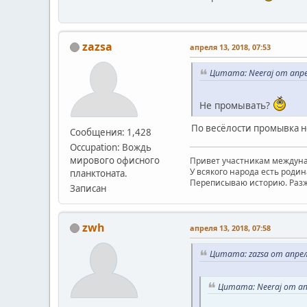
zazsa
апреля 13, 2018, 07:53
Цитата: Neeraj от апрел
Не промывать?
По весёлости промывка не
Сообщения: 1,428
Occupation: Вождь
мирового офисного
Привет участникам междуна
У всякого народа есть родина
планктоната.
Переписываю историю. Разж
Записан
zwh
апреля 13, 2018, 07:58
Цитата: zazsa от апреля
Цитата: Neeraj от апр