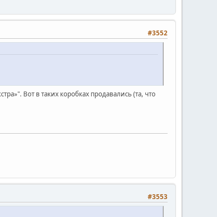
#3552
тра»". Вот в таких коробках продавались (та, что
#3553