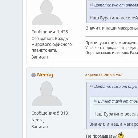
Цитата: zwh от апреля 
Наш Буратино веселей
Значит, и наши макароны 
Сообщения: 1,428
Occupation: Вождь
Привет участникам междуна
мирового офисного
У всякого народа есть родина
планктоната.
Переписываю историю. Разж
Записан
Neeraj
апреля 13, 2018, 07:47
Цитата: zazsa от апреля
Цитата: zwh от апрел
Сообщения: 5,313
Наш Буратино веселе
Neeraj
Значит, и наши макаро
Записан
Не промывать?