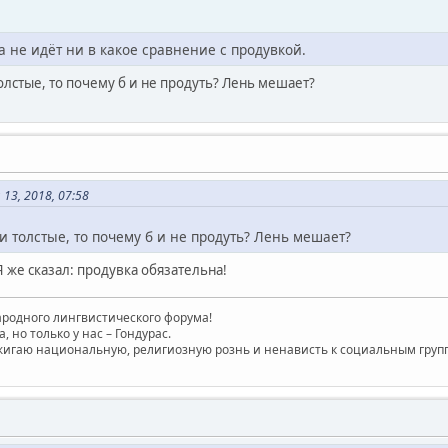
 не идёт ни в какое сравнение с продувкой.
олстые, то почему б и не продуть? Лень мешает?
13, 2018, 07:58
и толстые, то почему б и не продуть? Лень мешает?
 же сказал: продувка обязательна!
родного лингвистического форума!
, но только у нас – Гондурас.
игаю национальную, религиозную рознь и ненависть к социальным групп