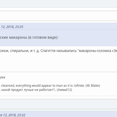
12, 2018, 23:25
ские макароны (в готовом виде):
ожки, спиральки, и т. д. Спагетти назывались "макароны-соломка «Экс
ума
 cleansed, everything would appear to man as it is: infinite. (W. Blake)
какой продукт лучше не работает?.. (Awwal12)
 12, 2018, 23:32