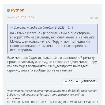
Python
декабря 3, 2023, 19:34
#328
Цитата: mnashe от декабря 3, 2023, 19:11
на «языке Йоргана» (с вариациями в обе стороны)
говорит 99% израильтян, включая меня, а на «языке
Мəнашше» только читают Тору и молятся едва ли
сотня ашкеназов и тысяча восточных евреев на
весь Израиль.
Если человек будет использовать в разговорной речи ту
произносительную норму, на которой следует читать Тору,
как это будет воспринято? Он будет просто выглядеть
странно, или его вообще могут не понять?
QQ
ЦИТИРОВАТЬ
Пролетареві ніколи вчити європейських мов, бодай би свою знати
добре і на ній принести до своєї хати світло знання
(Гнат
Хоткевич)
ÆC CASALI NAXI PRASQURI: AHOV CÆRU, MERTVÆRI TÆ SLAVUTÆT!