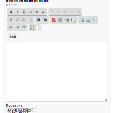
á
«
»
—
ЕЩЁ
Проверка: