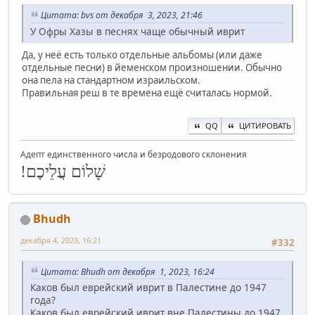
Цитата: bvs от декабря 3, 2023, 21:46
У Офры Хазы в песнях чаще обычный иврит
Да, у неё есть только отдельные альбомы (или даже
отдельные песни) в йеменском произношении. Обычно
она пела на стандартном израильском.
Правильная реш в те времена ещё считалась нормой.
QQ
ЦИТИРОВАТЬ
Адепт единственного числа и безродового склонения
שָׁלוֹם עֲלֵיכֶם!
Bhudh
декабря 4, 2023, 16:21
#332
Цитата: Bhudh от декабря 1, 2023, 16:24
Каков был еврейский иврит в Палестине до 1947
года?
Каков был еврейский иврит вне Палестины до 1947