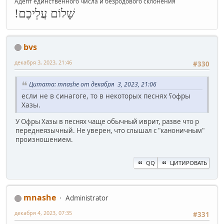
Адепт единственного числа и безродового склонения
שָׁלוֹם עֲלֵיכֶם!
bvs
декабря 3, 2023, 21:46
#330
Цитата: mnashe от декабря 3, 2023, 21:06
если не в синагоге, то в некоторых песнях ʕофры
Хазы.
У Офры Хазы в песнях чаще обычный иврит, разве что р
переднеязычный. Не уверен, что слышал с "каноничным"
произношением.
QQ
ЦИТИРОВАТЬ
mnashe
Administrator
декабря 4, 2023, 07:35
#331