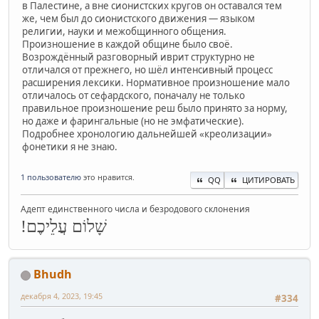
в Палестине, а вне сионистских кругов он оставался тем
же, чем был до сионистского движения — языком
религии, науки и межобщинного общения.
Произношение в каждой общине было своё.
Возрождённый разговорный иврит структурно не
отличался от прежнего, но шёл интенсивный процесс
расширения лексики. Нормативное произношение мало
отличалось от сефардского, поначалу не только
правильное произношение реш было принято за норму,
но даже и фарингальные (но не эмфатические).
Подробнее хронологию дальнейшей «креолизации»
фонетики я не знаю.
1 пользователю
это нравится.
QQ
ЦИТИРОВАТЬ
Адепт единственного числа и безродового склонения
שָׁלוֹם עֲלֵיכֶם!
Bhudh
декабря 4, 2023, 19:45
#334