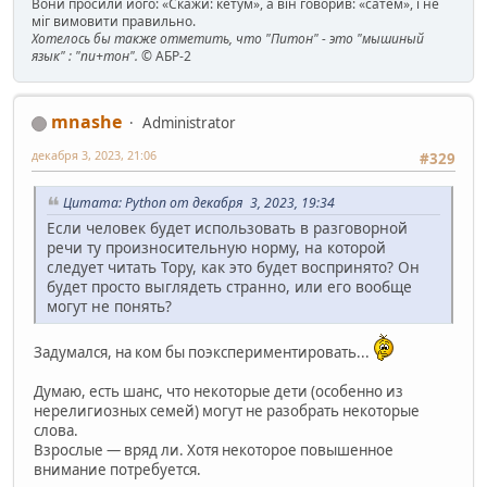
Вони просили його: «Скажи: кетум», а він говорив: «сатем», і не
міг вимовити правильно.
Хотелось бы также отметить, что "Питон" - это "мышиный
язык" : "пи+тон".
© АБР-2
mnashe
Administrator
декабря 3, 2023, 21:06
#329
Цитата: Python от декабря 3, 2023, 19:34
Если человек будет использовать в разговорной
речи ту произносительную норму, на которой
следует читать Тору, как это будет воспринято? Он
будет просто выглядеть странно, или его вообще
могут не понять?
Задумался, на ком бы поэкспериментировать...
Думаю, есть шанс, что некоторые дети (особенно из
нерелигиозных семей) могут не разобрать некоторые
слова.
Взрослые — вряд ли. Хотя некоторое повышенное
внимание потребуется.