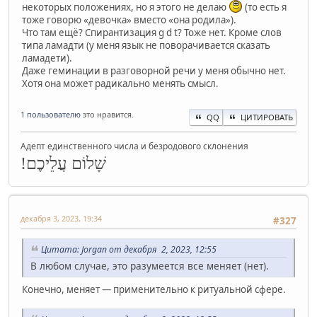
некоторых положениях, но я этого не делаю
(то есть я
тоже говорю «девочка» вместо «она родила»).
Что там ещё? Спирантизация g d t? Тоже нет. Кроме слов
типа ламадти (у меня язык не поворачивается сказать
ламадети).
Даже геминации в разговорной речи у меня обычно нет.
Хотя она может радикально менять смысл.
1 пользователю
это нравится.
QQ
ЦИТИРОВАТЬ
Адепт единственного числа и безродового склонения
שָׁלוֹם עֲלֵיכֶם!
декабря 3, 2023, 19:34
#327
Цитата: Jorgan от декабря 2, 2023, 12:55
В любом случае, это разумеется все меняет (нет).
Конечно, меняет — применительно к ритуальной сфере.