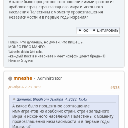
А какое было процентное соотношение иммигрантов из
арабских стран, стран западного мира и исконного
населения Палестины к моменту провозглашения
независимости и в первые годы Израиля?
QQ
ЦИТИРОВАТЬ
Пиши, что думаешь, но думай, что пишешь.
MONEŌ ERGŌ MANEŌ.
Waheeba dokin ʔebi naha.
«каждый пост в интернете имеет коэффициент бреда» ©
Невский чукчо
mnashe
Administrator
декабря 4, 2023, 20:32
#335
Цитата: Bhudh от декабря 4, 2023, 19:45
А какое было процентное соотношение
иммигрантов из арабских стран, стран западного
мира и исконного населения Палестины к моменту
провозглашения независимости и в первые годы
Израиля?