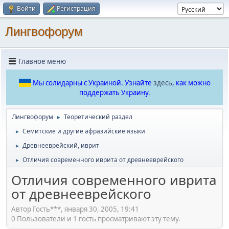
Войти
Регистрация
Лингвофорум
Главное меню
Мы солидарны с Украиной. Узнайте
здесь
, как можно
поддержать Украину.
Лингвофорум
Теоретический раздел
►
Семитские и другие афразийские языки
►
Древнееврейский, иврит
►
Отличия современного иврита от древнееврейского
►
Отличия современного иврита
от древнееврейского
Автор Гость***, января 30, 2005, 19:41
0 Пользователи и 1 гость просматривают эту тему.