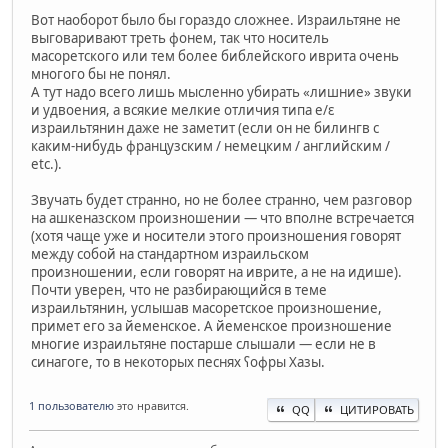
Вот наоборот было бы гораздо сложнее. Израильтяне не
выговаривают треть фонем, так что носитель
масоретского или тем более библейского иврита очень
многого бы не понял.
А тут надо всего лишь мысленно убирать «лишние» звуки
и удвоения, а всякие мелкие отличия типа e/ɛ
израильтянин даже не заметит (если он не билингв с
каким-нибудь французским / немецким / английским /
etc.).
Звучать будет странно, но не более странно, чем разговор
на ашкеназском произношении — что вполне встречается
(хотя чаще уже и носители этого произношения говорят
между собой на стандартном израильском
произношении, если говорят на иврите, а не на идише).
Почти уверен, что не разбирающийся в теме
израильтянин, услышав масоретское произношение,
примет его за йеменское. А йеменское произношение
многие израильтяне постарше слышали — если не в
синагоге, то в некоторых песнях ʕофры Хазы.
1 пользователю
это нравится.
QQ
ЦИТИРОВАТЬ