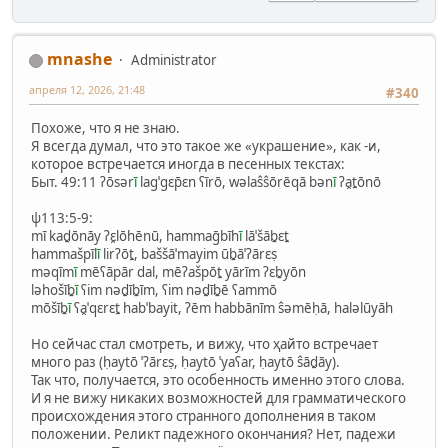
mnashe
Administrator
апреля 12, 2026, 21:48
#340
Похоже, что я не знаю.
Я всегда думал, что это такое же «украшение», как -и,
которое встречается иногда в песенных текстах:
Быт. 49:11 ʔōsər
ī
lagˈgɛp̄ɛn ʕīrō, wəlaŝŝōrēqā bən
ī
ʔa̯ṯōnō
ψ113:5-9:
mī kaḏōnāy ʔɛ̯lōhēnū, hammaḡbīh
ī
lāˈšāḇɛṯ
hammašpīl
ī
lirʔōṯ, baššāˈmayim ūḇāˈʔārɛṣ
məqīm
ī
mēʕāpār dal, mēʔašpōṯ yārīm ʔɛḇyōn
ləhošīḇ
ī
ʕim nəḏīḇīm, ʕim nəḏīḇē ʕammō
mōšīḇ
ī
ʕa̯ˈqɛrɛṯ habˈbayit, ʔēm habbānīm ŝəmēḥā, haləlūyāh
Но сейчас стал смотреть, и вижу, что ҳайто встречает
много раз (ḥaytō ˈʔārɛṣ, ḥaytō ˈyaʕar, ḥaytō ŝāḏāy).
Так что, получается, это особенность именно этого слова.
И я не вижу никаких возможностей для грамматического
происхождения этого странного дополнения в таком
положении. Реликт падежного окончания? Нет, падежи