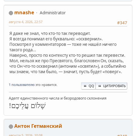
mnashe
Administrator
августа 4, 2026, 22:57
#347
Я даже не знал, что кто-то так переводит.
Я всегда понимал его буквально: «осквернил».
Посмотрел у комментаторов — тоже не нашёл ничего
такого рода...
Наверно, просто по контексту кто-то решил так перевести.
Мол, нельзя же про Пресвятого, благословен Он, сказать,
что Он что-то осквернил (антоним «освятил»), а событийно
мы знаем, что там было, — значит, пусть будет «поверг».
1 пользователю
это нравится.
QQ
ЦИТИРОВАТЬ
Адепт единственного числа и безродового склонения
שָׁלוֹם עֲלֵיכֶם!
Антон Гетманский
августа 5, 2026, 10:08