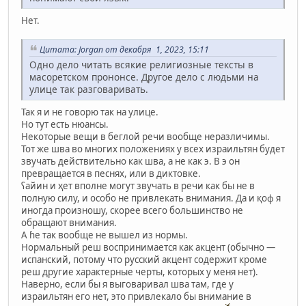
Нет.
Цитата: Jorgan от декабря 1, 2023, 15:11
Одно дело читать всякие религиозные тексты в
масоретском прононсе. Другое дело с людьми на
улице так разговаривать.
Так я и не говорю так на улице.
Но тут есть нюансы.
Некоторые вещи в беглой речи вообще неразличимы.
Тот же шва во многих положениях у всех израильтян будет
звучать действительно как шва, а не как э. В э он
превращается в песнях, или в диктовке.
ʕайин и ҳет вполне могут звучать в речи как бы не в
полную силу, и особо не привлекать внимания. Да и қоф я
иногда произношу, скорее всего большинство не
обращают внимания.
А ɦе так вообще не вышел из нормы.
Нормальный реш воспринимается как акцент (обычно —
испанский, потому что русский акцент содержит кроме
реш другие характерные черты, которых у меня нет).
Наверно, если бы я выговаривал шва там, где у
израильтян его нет, это привлекало бы внимание в