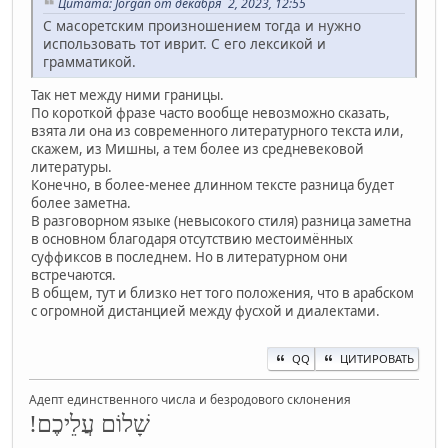
Цитата: Jorgan от декабря 2, 2023, 12:55
С масоретским произношением тогда и нужно
использовать тот иврит. С его лексикой и
грамматикой.
Так нет между ними границы.
По короткой фразе часто вообще невозможно сказать,
взята ли она из современного литературного текста или,
скажем, из Мишны, а тем более из средневековой
литературы.
Конечно, в более-менее длинном тексте разница будет
более заметна.
В разговорном языке (невысокого стиля) разница заметна
в основном благодаря отсутствию местоимённых
суффиксов в последнем. Но в литературном они
встречаются.
В общем, тут и близко нет того положения, что в арабском
с огромной дистанцией между фусхой и диалектами.
QQ
ЦИТИРОВАТЬ
Адепт единственного числа и безродового склонения
שָׁלוֹם עֲלֵיכֶם!