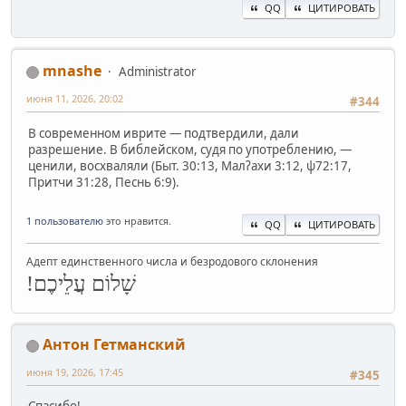
QQ
ЦИТИРОВАТЬ
mnashe
Administrator
июня 11, 2026, 20:02
#344
В современном иврите — подтвердили, дали
разрешение. В библейском, судя по употреблению, —
ценили, восхваляли (Быт. 30:13, Малʔахи 3:12, ψ72:17,
Притчи 31:28, Песнь 6:9).
1 пользователю
это нравится.
QQ
ЦИТИРОВАТЬ
Адепт единственного числа и безродового склонения
שָׁלוֹם עֲלֵיכֶם!
Антон Гетманский
июня 19, 2026, 17:45
#345