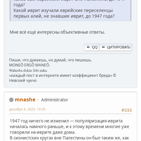
года?
Какой иврит изучали еврейские переселенцы
первых алий, не знавшие иврит, до 1947 года?
Мне всё ещё интересны объективные ответы.
QQ
ЦИТИРОВАТЬ
Пиши, что думаешь, но думай, что пишешь.
MONEŌ ERGŌ MANEŌ.
Waheeba dokin ʔebi naha.
«каждый пост в интернете имеет коэффициент бреда» ©
Невский чукчо
mnashe
Administrator
декабря 4, 2023, 19:29
#333
1947 год ничего не изменил — популяризация иврита
началась намного раньше, и к этому времени многие уже
говорили на иврите даже дома.
В сионистских кругах вне Палестины он был таким же, как