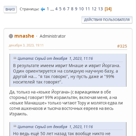
1
...
4
5
6
7
8
9
10
11
12
13
Страницы
14
ВНИЗ
ДЕЙСТВИЯ ПОЛЬЗОВАТЕЛЯ
mnashe
Administrator
декабря 3, 2023, 19:11
#325
Цитата: Серый от декабря 1, 2023, 11:16
В результате имеем иврит Мнаше и иврит Йоргана.
Один ориентируется на солидную научную базу, а
другой на... "я так говорю", ну пусть даже и "99%
носителей так говорят".
Да, только на «языке Йоргана» (с вариациями в обе
стороны) говорит 99% израильтян, включая меня, а на
«языке Мəнашше» только читают Тору и молятся едва ли
сотня ашкеназов и тысяча восточных евреев на весь
Израиль.
Цитата: Серый от декабря 1, 2023, 11:16
Но ведь ещё 50 лет назад так вообще никто не