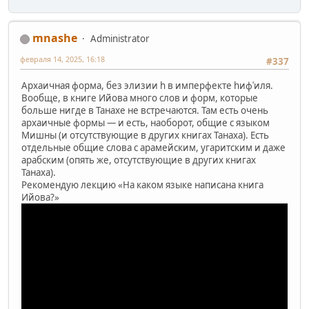
mnashe
Administrator
февраля 14, 2025, 16:18
#337
Архаичная форма, без элизии h в имперфекте hифʿиля.
Вообще, в книге Ийова много слов и форм, которые
больше нигде в Танахе не встречаются. Там есть очень
архаичные формы — и есть, наоборот, общие с языком
Мишны (и отсутствующие в других книгах Танаха). Есть
отдельные общие слова с арамейским, угаритским и даже
арабским (опять же, отсутствующие в других книгах
Танаха).
Рекомендую лекцию «На каком языке написана книга
Ийова?»