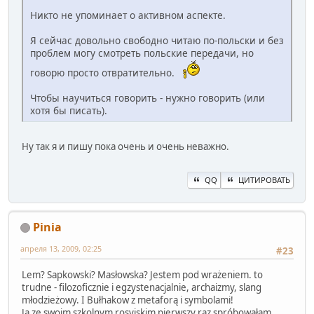
Никто не упоминает о активном аспекте.
Я сейчас довольно свободно читаю по-польски и без
проблем могу смотреть польские передачи, но
говорю просто отвратительно.
Чтобы научиться говорить - нужно говорить (или
хотя бы писать).
Ну так я и пишу пока очень и очень неважно.
QQ
ЦИТИРОВАТЬ
Pinia
апреля 13, 2009, 02:25
#23
Lem? Sapkowski? Masłowska? Jestem pod wrażeniem. to
trudne - filozoficznie i egzystenacjalnie, archaizmy, slang
młodzieżowy. I Bułhakow z metaforą i symbolami!
Ja ze swoim szkolnym rosyjskim pierwszy raz spróbowałam