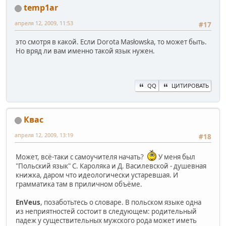
temp1ar
апреля 12, 2009, 11:53
#17
это смотря в какой. Если Dorota Masłowska, то может быть.
Но вряд ли вам именно такой язык нужен.
QQ
ЦИТИРОВАТЬ
Квас
апреля 12, 2009, 13:19
#18
Может, всё-таки с самоучителя начать?
У меня был
"Польский язык" С. Кароляка и Д. Василевской - душевная
книжка, даром что идеологически устаревшая. И
грамматика там в приличном объёме.
EnVeus
, позаботьтесь о словаре. В польском языке одна
из неприятностей состоит в следующем: родительный
падеж у существительных мужского рода может иметь