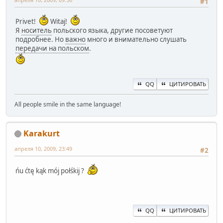
#1
Privet!
Witaj!
Я
носитель
польского языка, другие посоветуют
подробнее. Но
важно
много и внимательно слушать
передачи на польском
.
QQ
ЦИТИРОВАТЬ
All people smile in the same language!
Karakurt
апреля 10, 2009, 23:49
#2
ńu ćtę kąk mój połśkij ?
QQ
ЦИТИРОВАТЬ