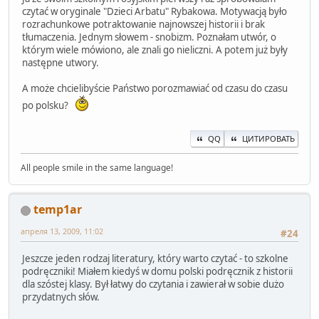
czytać w oryginale "Dzieci Arbatu" Rybakowa. Motywacją było
rozrachunkowe potraktowanie najnowszej historii i brak
tłumaczenia. Jednym słowem - snobizm. Poznałam utwór, o
którym wiele mówiono, ale znali go nieliczni. A potem już były
następne utwory.
A może chcielibyście Państwo porozmawiać od czasu do czasu
po polsku?
QQ
ЦИТИРОВАТЬ
All people smile in the same language!
temp1ar
апреля 13, 2009, 11:02
#24
Jeszcze jeden rodzaj literatury, który warto czytać - to szkolne
podręczniki! Miałem kiedyś w domu polski podręcznik z historii
dla szóstej klasy. Był łatwy do czytania i zawierał w sobie dużo
przydatnych słów.