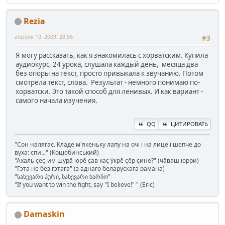
Rezia
апреля 10, 2009, 23:56
#3
Я могу рассказать, как я знакомилась с хорватским. Купила
аудиокурс, 24 урока, слушала каждый день, месяца два
без опоры на текст, просто привыкала к звучанию. Потом
смотрела текст, слова. Результат - немного понимаю по-
хорватски. Это такой способ для ленивых. И как вариант -
самого начала изучения.
QQ
ЦИТИРОВАТЬ
"Сон налягає. Кладе м'якеньку лапу на очі і на лице і шепче до
вуха: спи..." (Коцюбинський)
"Ахаль çеç-им шурă юрĕ çав каç ÿкрĕ çĕр çине?" (чăваш юрри)
"Гэта не без гэтага" (з аднаго беларускага рамана)
"ნახევარი პური, ნახევარი ხარჩო"
"If you want to win the fight, say "I believe!" " (Eric)
Damaskin