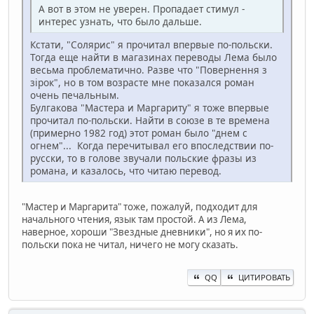
А вот в этом не уверен. Пропадает стимул -
интерес узнать, что было дальше.
Кстати, "Солярис" я прочитал впервые по-польски.
Тогда еще найти в магазинах переводы Лема было
весьма проблематично. Разве что "Повернення з
зірок", но в том возрасте мне показался роман
очень печальным.
Булгакова "Мастера и Маргариту" я тоже впервые
прочитал по-польски. Найти в союзе в те времена
(примерно 1982 год) этот роман было "днем с
огнем"... Когда перечитывал его впоследствии по-
русски, то в голове звучали польские фразы из
романа, и казалось, что читаю перевод.
"Мастер и Маргарита" тоже, пожалуй, подходит для
начального чтения, язык там простой. А из Лема,
наверное, хороши "Звездные дневники", но я их по-
польски пока не читал, ничего не могу сказать.
QQ
ЦИТИРОВАТЬ