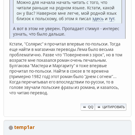
Можно для начала начать читать с того, что
читали раньше на родном языке. Кстати, какой
он у Вас? Наверное мне легче, мой родной язык
близок к польскому, об этом я писал
здесь
и
тут
.
А вот в этом не уверен. Пропадает стимул - интерес
узнать, что было дальше.
Кстати, "Солярис" я прочитал впервые по-польски. Тогда
еще найти в магазинах переводы Лема было весьма
проблематично. Разве что "Повернення з зірок", но в том
возрасте мне показался роман очень печальным.
Булгакова "Мастера и Маргариту" я тоже впервые
прочитал по-польски. Найти в союзе в те времена
(примерно 1982 год) этот роман было "днем с огнем"...
Когда перечитывал его впоследствии по-русски, то в
голове звучали польские фразы из романа, и казалось,
что читаю перевод.
QQ
ЦИТИРОВАТЬ
temp1ar