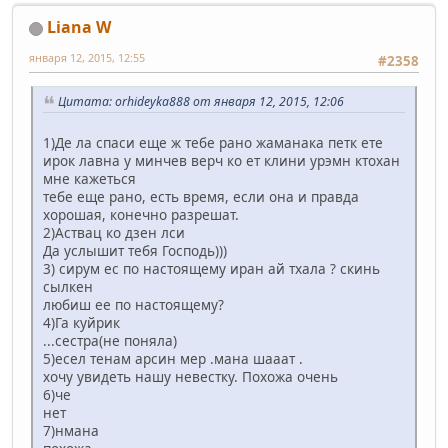
Liana W
января 12, 2015, 12:55
#2358
Цитата: orhideyka888 от января 12, 2015, 12:06
1)Де ла спаси еще ж тебе рано жаманака петк ете
ирок лавна у минчев верч ко ет клини урэмн ктохан
мне кажеться
тебе еще рано, есть время, если она и правда
хорошая, конечно разрешат.
2)Аствац ко дзен лси
Да услышит тебя Господь)))
3) сирум ес по настоящему иран ай тхала ? скинь
сылкен
любиш ее по настоящему?
4)Га куйрик
...сестра(не поняла)
5)есел тенам арсин мер .мана шааат .
хочу увидеть нашу невестку. Похожа очень
6)че
нет
7)нмана