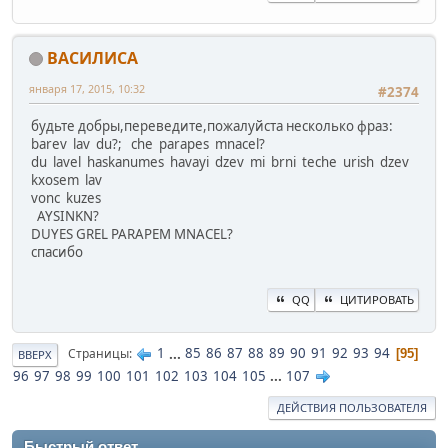
ВАСИЛИСА
января 17, 2015, 10:32
#2374
будьте добры,переведите,пожалуйста несколько фраз:
barev lav du?; che parapes mnacel?
du lavel haskanumes havayi dzev mi brni teche urish dzev
kxosem lav
vonc kuzes
AYSINKN?
DUYES GREL PARAPEM MNACEL?
спасибо
QQ
ЦИТИРОВАТЬ
1
...
85
86
87
88
89
90
91
92
93
94
Страницы
95
ВВЕРХ
96
97
98
99
100
101
102
103
104
105
...
107
ДЕЙСТВИЯ ПОЛЬЗОВАТЕЛЯ
Быстрый ответ