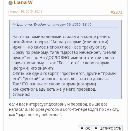
Liana W
января 16, 2015, 20:18
#2373
Цитата: Владим от января 16, 2015, 18:46
Часто за поминальными столами в конце речи о
покойном говорят: "Аствац огорми (или вогоми)
ирян" - но самое непонятное - все трактуют эту
фразу по разному, типа "Царство небесное", "Земля
пухом" и т. д. Но ДОСЛОВНО именно эти три слова
звучатпо-иному, - как "Бог ... его". слово огорми
(вогрми) что значит?
Опять же одни говорят "прости его", другие "прими
его", "упокой" и опять - кто в лес, кто по дрова....
Так ЧТО означает слово огорми (вогорми)
конкретно? Ведь есть же у него преревод.
Спасибо!
если вас интересует дословный перевод, выше все
написали. Но фразу-огорми кого-то-переводят по смыслу,
как "царство ему небесное".
QQ
ЦИТИРОВАТЬ