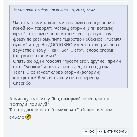
Цитата: Владим от января 16, 2015, 18:46
Часто за поминальными столами в конце речи о
покойном говорят: "Аствац огорми (или вогоми)
ирян" - но самое непонятное - все трактуют эту
фразу по разному, типа "Царство небесное", "Земля
пухом" и т. д. Но ДОСЛОВНО именно эти три слова
звучатпо-иному, - как "Бог ... его". слово огорми
(вогрми) что значит?
Опять же одни говорят "прости его", другие "прими
его", "упокой" и опять - кто в лес, кто по дрова....
Так ЧТО означает слово огорми (вогорми)
конкретно? Ведь есть же у него преревод.
Спасибо!
Армянскую молитву "Тер, вохорми" переводят как
"Господи, помилуй"
Так что дословно это "помиловать" в божественном
смысле
QQ
ЦИТИРОВАТЬ