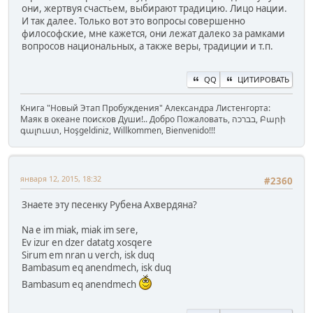
они, жертвуя счастьем, выбирают традицию. Лицо нации.
И так далее. Только вот это вопросы совершенно
философские, мне кажется, они лежат далеко за рамками
вопросов национальных, а также веры, традиции и т.п.
QQ
ЦИТИРОВАТЬ
Книга "Новый Этап Пробуждения" Александра Листенгорта:
Маяк в океане поисков Души!.. Добро Пожаловать, בברכה, Բարի
գալուստ, Hoşgeldiniz, Willkommen, Bienvenido!!!
января 12, 2015, 18:32
#2360
Знаете эту песенку Рубена Ахвердяна?
Na e im miak, miak im sere,
Ev izur en dzer datatg xosqere
Sirum em nran u verch, isk duq
Bambasum eq anendmech, isk duq
Bambasum eq anendmech