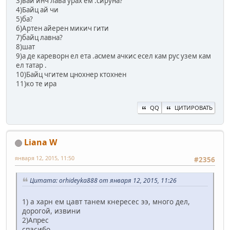
3)вай инч лава урах ем .сируна?
4)Байц ай чи
5)ба?
6)Артен айерен микич гити
7)байц лавна?
8)шат
9)а де кареворн ел ета .асмем ачкис есел кам рус узем кам
ел татар .
10)Байц чгитем цнохнер ктохнен
11)ко те ира
QQ
ЦИТИРОВАТЬ
Liana W
января 12, 2015, 11:50
#2356
Цитата: orhideyka888 от января 12, 2015, 11:26
1) а харн ем цавт танем кнересес ээ, много дел,
дорогой, извини
2)Апрес
спасибо