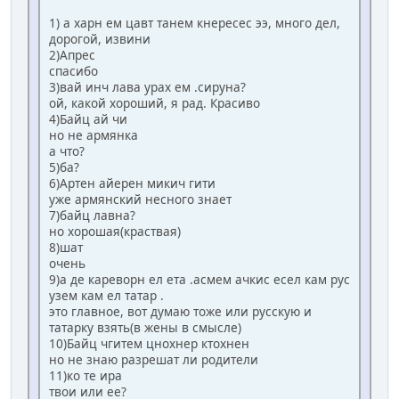
1) а харн ем цавт танем кнересес ээ, много дел,
дорогой, извини
2)Апрес
спасибо
3)вай инч лава урах ем .сируна?
ой, какой хороший, я рад. Красиво
4)Байц ай чи
но не армянка
а что?
5)ба?
6)Артен айерен микич гити
уже армянский несного знает
7)байц лавна?
но хорошая(краствая)
8)шат
очень
9)а де кареворн ел ета .асмем ачкис есел кам рус
узем кам ел татар .
это главное, вот думаю тоже или русскую и
татарку взять(в жены в смысле)
10)Байц чгитем цнохнер ктохнен
но не знаю разрешат ли родители
11)ко те ира
твои или ее?