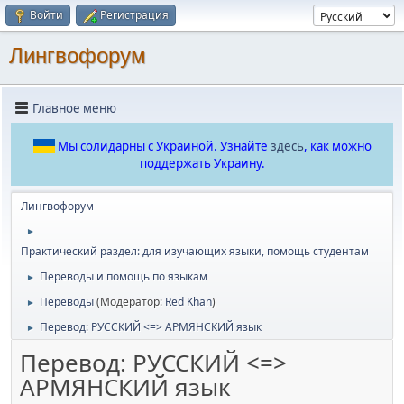
Войти
Регистрация
Лингвофорум
Главное меню
Мы солидарны с Украиной. Узнайте
здесь
, как можно
поддержать Украину.
Лингвофорум
►
Практический раздел: для изучающих языки, помощь студентам
Переводы и помощь по языкам
►
Переводы
(Модератор:
Red Khan
)
►
Перевод: РУССКИЙ <=> АРМЯНСКИЙ язык
►
Перевод: РУССКИЙ <=>
АРМЯНСКИЙ язык