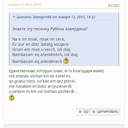
января 12, 2015, 20:16
#2362
Цитата: listengort88 от января 12, 2015, 18:32
Знаете эту песенку Рубена Ахвердяна?
Na e im miak, miak im sere,
Ev izur en dzer datatg xosqere
Sirum em nran u verch, isk duq
Bambasum eq anendmech, isk duq
Bambasum eq anendmech
Единственная, которую знаю, и то благодаря маме)
ete imanair, vorkan em lac exhel es,
qo gnaluc heto, vorkan em qez pntrel..
ete havakein im bolor arcyunkner@,
u sarkein mi lich vor loxhain astzher@...
QQ
ЦИТИРОВАТЬ