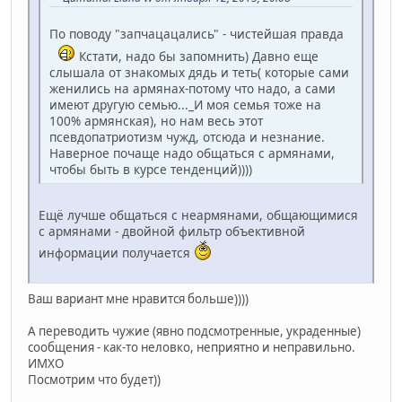
По поводу "запчацацались" - чистейшая правда
Кстати, надо бы запомнить) Давно еще
слышала от знакомых дядь и теть( которые сами
женились на армянах-потому что надо, а сами
имеют другую семью..._И моя семья тоже на
100% армянская), но нам весь этот
псевдопатриотизм чужд, отсюда и незнание.
Наверное почаще надо общаться с армянами,
чтобы быть в курсе тенденций))))
Ещё лучше общаться с неармянами, общающимися
с армянами - двойной фильтр объективной
информации получается
Ваш вариант мне нравится больше))))
А переводить чужие (явно подсмотренные, украденные)
сообщения - как-то неловко, неприятно и неправильно.
ИМХО
Посмотрим что будет))