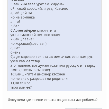
3)вай инч лава урах ем .сируна?
ой, какой хороший, я рад. Красиво
4)Байц ай чи
но не армянка
а что?
5)ба?
6)Артен айерен микич гити
уже армянский несного знает
7)байц лавна?
но хорошая(краствая)
8)шат
очень
9)а де кареворн ел ета .асмем ачкис есел кам рус
узем кам ел татар .
это главное, вот думаю тоже или русскую и татарку
взять(в жены в смысле)
10)Байц чгитем цнохнер ктохнен
но не знаю разрешат ли родители
11)ко те ира
твои или ее?
😃неужели где-то еще есть эта национальная проблема?