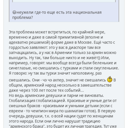
😃неужели где-то еще есть эта национальная
проблема?
Эта проблема может встретиться, по крайней мере,
временно и даже в самой примитивной (вполне и
адекватно решаемой) форме даже в Москве. Ещё часто с
гордостью заявляют: это у вас в диаспоре там все
запчацацались, а у нас в Армении только за армян можно
выходить. Ну так, там больше никто и не живёт)) Или,
например, говорят: мы вообще всегда были беленькие и
синеглазые, но смешались с турками и стали смугленькие.
Я говорю: ну так вы турки значит наполовину, раз
смешались. Они - чэ чэ ахпер, значит не смешались
В
общем, армянский народ несколько в замешательстве
даже через 100 лет после тех событий...
Но ведь армянские девушки и парни не виноваты.
Глобализация глобализацией. Красивые и умные дети от
смешных браков - красивыми и умными детьми (если с
евреем - то чемпион мира по шахматам готов). В первую
очередь девушки, т.к. о всей нации судят по женщинам
этого народа. Если они лично нарушат традицию
"армянского брака", это будет их личная трагедия. Тут уже