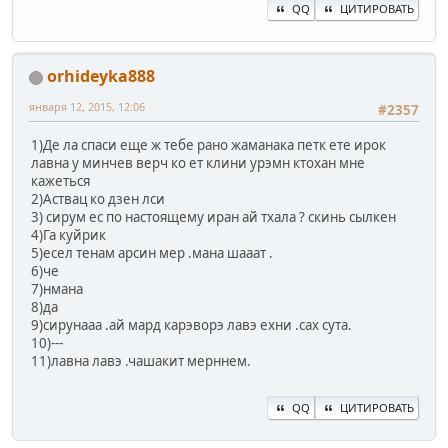
QQ
ЦИТИРОВАТЬ
orhideyka888
января 12, 2015, 12:06
#2357
1)Де ла спаси еще ж тебе рано жаманака петк ете ирок
лавна у минчев верч ко ет клини урэмн ктохан мне
кажеться
2)Аствац ко дзен лси
3) сирум ес по настоящему иран ай тхала ? скинь сылкен
4)Га куйрик
5)есел тенам арсин мер .мана шааат .
6)че
7)нмана
8)да
9)сирунааа .ай мард карэворэ лавэ ехни .сах сута.
10)---
11)лавна лавэ .чашакит мерннем.
QQ
ЦИТИРОВАТЬ