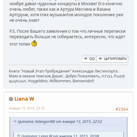
ноябре давал чудесные концерты в Москве! Его конечно
очень любят, также как и Артура Месчяна и Вахана
Артсруни, хотя этих музыкантов молодое поколение уже
не очень знает
P.S. После Вашего заявления о том что личные переписки
переводить больше не собираетесь, интересно, что ждёт
этот топик
QQ
ЦИТИРОВАТЬ
Книга "Новый Этап Пробуждения" Александра Листенгорта:
Маяк в океане поисков Души!.. Добро Пожаловать, בברכה, Բարի
գալուստ, Hoşgeldiniz, Willkommen, Bienvenido!!!
Liana W
января 13, 2015, 23:18
#2364
Цитата: listengort88 от января 13, 2015, 22:52
Цитата: Liana W от января 12, 2015, 20:08