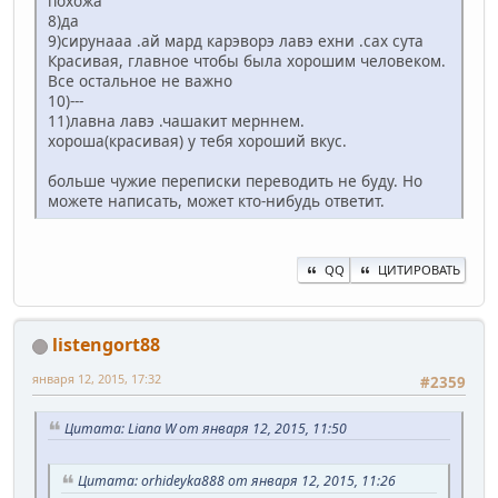
похожа
8)да
9)сирунааа .ай мард карэворэ лавэ ехни .сах сута
Красивая, главное чтобы была хорошим человеком.
Все остальное не важно
10)---
11)лавна лавэ .чашакит мерннем.
хороша(красивая) у тебя хороший вкус.
больше чужие переписки переводить не буду. Но
можете написать, может кто-нибудь ответит.
QQ
ЦИТИРОВАТЬ
listengort88
января 12, 2015, 17:32
#2359
Цитата: Liana W от января 12, 2015, 11:50
Цитата: orhideyka888 от января 12, 2015, 11:26