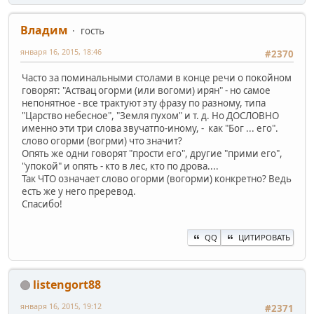
Владим
гость
января 16, 2015, 18:46
#2370
Часто за поминальными столами в конце речи о покойном
говорят: "Аствац огорми (или вогоми) ирян" - но самое
непонятное - все трактуют эту фразу по разному, типа
"Царство небесное", "Земля пухом" и т. д. Но ДОСЛОВНО
именно эти три слова звучатпо-иному, - как "Бог ... его".
слово огорми (вогрми) что значит?
Опять же одни говорят "прости его", другие "прими его",
"упокой" и опять - кто в лес, кто по дрова....
Так ЧТО означает слово огорми (вогорми) конкретно? Ведь
есть же у него преревод.
Спасибо!
QQ
ЦИТИРОВАТЬ
listengort88
января 16, 2015, 19:12
#2371