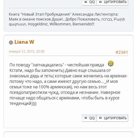
QQ
ЦИТИРОВАТЬ
Книга "Новый Этап Пробуждения" Александра Листенгорта:
Маяк в океане поисков Души!.. Добро Пожаловать, בברכה, Բարի
գալուստ, Hoşgeldiniz, Willkommen, Bienvenido!!!
Liana W
января 12, 2015, 20:08
#2361
По поводу "запчацацались" - чистейшая правда
Кстати, надо бы запомнить) Давно еще слышала от
знакомых дядь и теть( которые сами женились на армянах-
потому что надо, а сами имеют другую семью..._И моя
семья тоже на 100% армянская), но нам весь этот
псевдопатриотизм чужд, отсюда и незнание. Наверное
почаще надо общаться с армянами, чтобы быть в курсе
тенденций))))
QQ
ЦИТИРОВАТЬ