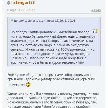
listengort88
января 13, 2015, 22:52
#2363
Цитата: Liana W от января 12, 2015, 20:08
По поводу "запчацацались" - чистейшая правда
Кстати, надо бы запомнить) Давно еще слышала от
знакомых дядь и теть( которые сами женились на
армянах-потому что надо, а сами имеют другую
семью..._И моя семья тоже на 100% армянская), но
нам весь этот псевдопатриотизм чужд, отсюда и
незнание. Наверное почаще надо общаться с
армянами, чтобы быть в курсе тенденций))))
Ещё лучше общаться с неармянами, общающимися с
армянами - двойной фильтр объективной информации
получается
Удивительно, что Вы именно эту песенку упомянули - она
довольно популярна среди поклонников его творчества,
но армянские мамы из его песенок обычно поют другие,
не такие серьёзные)) Рубен Ахвердян вот в октябре-