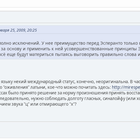
варя 25, 2009, 20:25
полно исключений. У нее преимущество перед Эсперанто только 
е за основу и применить к ней усовершенствованные принципы Э
сё еще будут материться пытаясь выговорить правильно слова и
языку некий международный статус, конечно, неоригинальна. В част
"оживления" латыни, кое-что можно почитать здесь:
http://miresp
рессах было принято решение за норму произношения принять восс
ледовательно, нужно соблюдать долготу гласных, синалойфу (или хо
чием звука "ц" или отмирающего "х"?