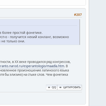
#207
в более простой фонетике.
сп-о - получится некий конланг, возможно
 не только они.
ности, в XX веке проводился ряд конгрессов,
eranto.narod.ru/esperantologio/maadla.htm
. В
тановленное произношение латинского языка
тя бы элизию) на стыке слов. Чем фонетика
QQ
ЦИТИРОВАТЬ