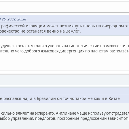
25, 2009, 20:38
ографической изоляции может возникнуть вновь на очередном эт
овечество не останется вечно на Земле".
будущего остаётся только уповать на гипотетические возможности 
тельно чего доброго языковая дивергенция по планетам расползётс
е распался на, и в Бразилии он точно такой же как и в Китае
 сильно влияет на эсперанто. Англичане чаще используют страдате
ыбор управления, предлогов, построение предложений зависит от 