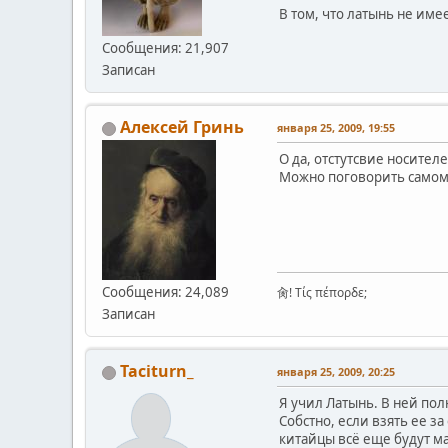
В том, что латынь не име
Сообщения: 21,907
Записан
Алексей Гринь
января 25, 2009, 19:55
О да, отстутсвие носител
Можно поговорить самому 
Сообщения: 24,089
肏! Τίς πέπορδε;
Записан
Taciturn_
января 25, 2009, 20:25
Я учил Латынь. В ней по
Собстно, если взять ее з
китайцы всё еще будут м