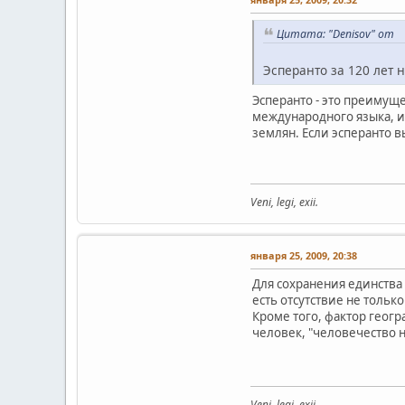
Цитата: "Denisov" от
Эсперанто за 120 лет н
Эсперанто - это преимущ
международного языка, и
землян. Если эсперанто в
Veni, legi, exii.
января 25, 2009, 20:38
Для сохранения единства
есть отсутствие не тольк
Кроме того, фактор геог
человек, "человечество н
Veni, legi, exii.