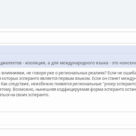
иалектов - изоляция, а для международного языка - это нонсен
и влияниями, не говоря уже о региональных реалиях? Если не ошиба
 которых эсперанто является первым языком. Если он станет междун
Как следствие, неизбежно появятся региональные "унзер эсперанто
 этому. Возможно, нынешняя кодфицируемая форма эсперанто остане
ться на своих эсперанто.