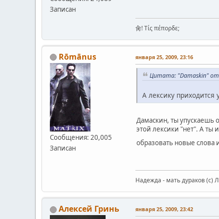
Записан
肏! Τίς πέπορδε;
Rōmānus
января 25, 2009, 23:16
Цитата: "Damaskin" от
А лексику приходится у
Дамаскин, ты упускаешь 
этой лексики "нет". А ты 
Сообщения: 20,005
образовать новые слова 
Записан
Надежда - мать дураков (с) 
Алексей Гринь
января 25, 2009, 23:42