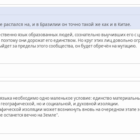
е распался на, и в Бразилии он точно такой же как и в Китае.
ественно язык образованных людей, сознательно выучивших его с
 поэтому они дорожат его единством. Но круг этих лиц довольно ог
ыйдет за пределы этого сообщества, он будет обречён на мутацию.
 языка необходимо одно маленькое условие: единство материальны
о географической, но и социальной, и духовной изоляции.
рафической изоляции может возникнуть вновь на очередном этапе э
е останется вечно на Земле".