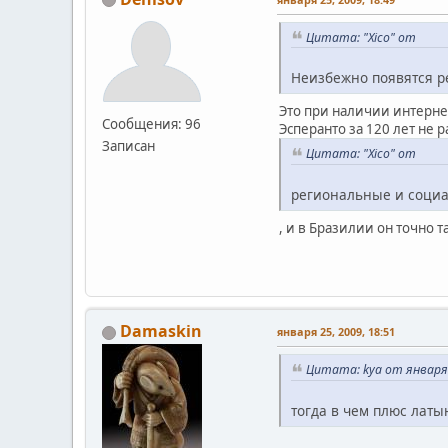
Цитата: "Xico" от
Неизбежно появятся р
Это при наличии интернет
Сообщения: 96
Эсперанто за 120 лет не р
Записан
Цитата: "Xico" от
региональные и соци
, и в Бразилии он точно т
Damaskin
января 25, 2009, 18:51
Цитата: kya от января 
тогда в чем плюс лат