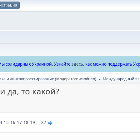
истрация
ы солидарны с Украиной. Узнайте
здесь
, как можно поддержать Укр
ика и лингвопроектирование
(Модератор:
wandrien
)
Международный язык
►
 да, то какой?
4
15
16
17
18
19
...
87