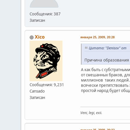
Сообщения: 387
Записан
Xico
января 25, 2009, 20:28
Цитата: "Denisov" от
Причина образования д
А как быть с субстратным
от смешанных браков, для
миллионов таких людей. 
Сообщения: 9,231
всячески препятствовать
простой народ будет обща
Cansado
Записан
Veni, legi, exii.
января 25, 2009, 20:32