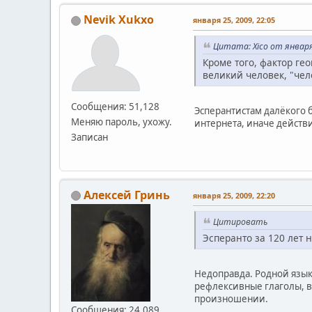
Nevik Xukxo
января 25, 2009, 22:05
Цитата: Xico от января 
Кроме того, фактор ге
великий человек, "чел
Сообщения: 51,128
Эсперантистам далёкого 
Меняю пароль, ухожу.
интернета, иначе действи
Записан
Алексей Гринь
января 25, 2009, 22:20
Цитировать
Эсперанто за 120 лет н
Недоправда. Родной язык
рефлексивные глаголы, в
произношении.
Сообщения: 24,089