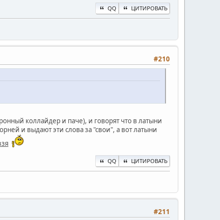
QQ
ЦИТИРОВАТЬ
#210
ронный коллайдер и паче), и говорят что в латыни
корней и выдают эти слова за "свои", а вот латыни
ззя
QQ
ЦИТИРОВАТЬ
#211