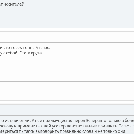
ет носителей.
ей это несомненный плюс.
с собой. Это ж крута.
лно исключений. У нее преимущество перед Эсперанто только в бол
а основу и применить к ней усовершенствованные принципы Эсп-о -
атериться пытаясь выговорить правильно слова и не только они.