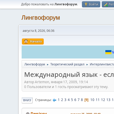
Добро пожаловать на
Лингвофорум
.
Войти
Рег
Лингвофорум
августа 8, 2026, 06:36
Начало
М
Лингвофорум
Теоретический раздел
Интерлингвист
►
►
Международный язык - если
Автор Artemon, января 17, 2009, 19:14
0 Пользователи и 1 гость просматривают эту тему.
1
2
3
4
5
6
7
8
10
11
12
13
1
Страницы
9
ВНИЗ
Denisov
января 25, 2009, 18:49