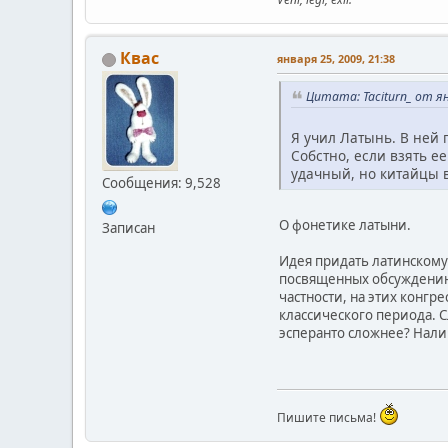
Квас
января 25, 2009, 21:38
Цитата: Taciturn_ от ян
Я учил Латынь. В ней 
Собстно, если взять е
удачный, но китайцы в
Сообщения: 9,528
О фонетике латыни.
Записан
Идея придать латинскому 
посвященных обсуждению 
частности, на этих конг
классического периода. С
эсперанто сложнее? Нали
Пишите письма!