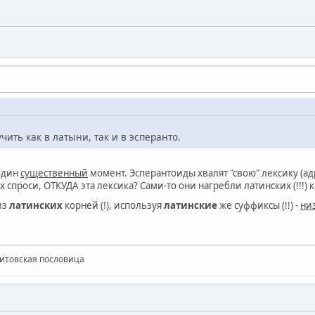
чить как в латыни, так и в эсперанто.
один
существенный
момент. Эсперантоиды хвалят "свою" лексику (ад
их спроси, ОТКУДА эта лексика? Сами-то они нагребли латинских (!!!) 
из
латинских
корней (!), используя
латинские
же суффиксы (!!) -
ни
Литовская пословица