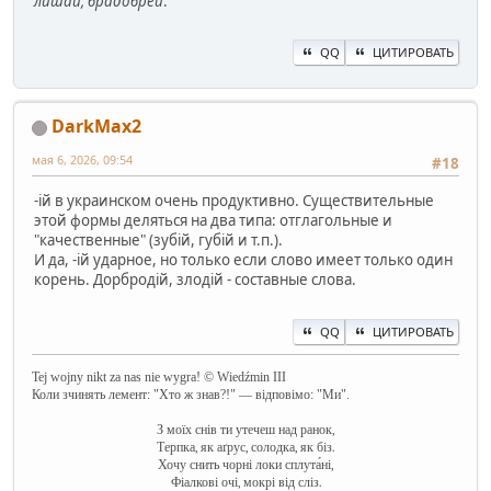
лишай, брадобрей
.
QQ
ЦИТИРОВАТЬ
DarkMax2
мая 6, 2026, 09:54
#18
-ій в украинском очень продуктивно. Существительные
этой формы деляться на два типа: отглагольные и
"качественные" (зубій, губій и т.п.).
И да, -ій ударное, но только если слово имеет только один
корень. Дорбродій, злодій - составные слова.
QQ
ЦИТИРОВАТЬ
Tej wojny nikt za nas nie wygra! © Wiedźmin III
Коли зчинять лемент: "Хто ж знав?!" — відповімо: "Ми".
З моїх снів ти утечеш над ранок,
Терпка, як аґрус, солодка, як біз.
Хочу снить чорні локи сплута́ні,
Фіалкові очі, мокрі від сліз.