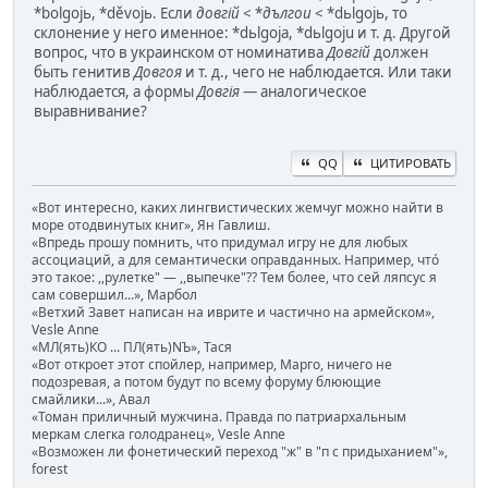
*bolgojь, *děvojь. Если
довгій
< *
дългои
< *dьlgojь, то
склонение у него именное: *dьlgoja, *dьlgoju и т. д. Другой
вопрос, что в украинском от номинатива
Довгій
должен
быть генитив
Довгоя
и т. д., чего не наблюдается. Или таки
наблюдается, а формы
Довгія
— аналогическое
выравнивание?
QQ
ЦИТИРОВАТЬ
«Вот интересно, каких лингвистических жемчуг можно найти в
море отодвинутых книг», Ян Гавлиш.
«Впредь прошу помнить, что придумал игру не для любых
ассоциаций, а для семантически оправданных. Например, чтó
это такое: ,,рулетке" — ,,выпечке"?? Тем более, что сей ляпсус я
сам совершил...», Марбол
«Ветхий Завет написан на иврите и частично на армейском»,
Vesle Anne
«МЛ(ять)КО ... ПЛ(ять)NЪ», Тася
«Вот откроет этот спойлер, например, Марго, ничего не
подозревая, а потом будут по всему форуму блюющие
смайлики...», Авал
«Томан приличный мужчина. Правда по патриархальным
меркам слегка голодранец», Vesle Anne
«Возможен ли фонетический переход "ж" в "п с придыханием"»,
forest