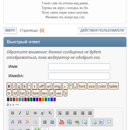
З моїх снів ти утечеш над ранок,
Терпка, як аґрус, солодка, як біз.
Хочу снить чорні локи сплута́ні,
Фіалкові очі, мокрі від сліз.
Страницы
1
ВВЕРХ
ДЕЙСТВИЯ ПОЛЬЗОВАТЕЛЯ
Быстрый ответ
Обратите внимание: данное сообщение не будет
отображаться, пока модератор не одобрит его.
Имя:
Имейл:
á
«
»
—