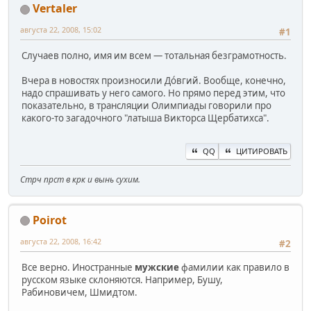
Vertaler
августа 22, 2008, 15:02
#1
Случаев полно, имя им всем — тотальная безграмотность.
Вчера в новостях произносили Дóвгий. Вообще, конечно,
надо спрашивать у него самого. Но прямо перед этим, что
показательно, в трансляции Олимпиады говорили про
какого-то загадочного "латыша Викторса Щербатихса".
QQ
ЦИТИРОВАТЬ
Стрч прст в крк и вынь сухим.
Poirot
августа 22, 2008, 16:42
#2
Все верно. Иностранные
мужские
фамилии как правило в
русском языке склоняются. Например, Бушу,
Рабиновичем, Шмидтом.