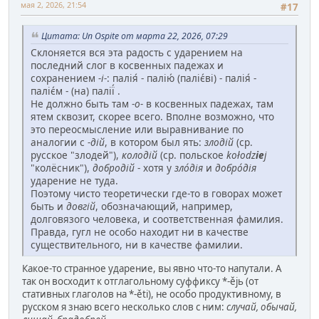
мая 2, 2026, 21:54
#17
Цитата: Un Ospite от марта 22, 2026, 07:29
Склоняется вся эта радость с ударением на
последний слог в косвенных падежах и
сохранением
-і-
: палія́ - палію́ (паліє́ві) - палія́ -
паліє́м - (на) палії́ .
Не должно быть там -
о-
в косвенных падежах, там
ятем сквозит, скорее всего. Вполне возможно, что
это переосмысление или выравнивание по
аналогии с
-дій
, в котором был ять:
злодій
(ср.
русское "злодей"),
колодій
(ср. польское
kołodz
ie
j
"колёсник"),
добродій
- хотя у
зло́дія
и
добро́дія
ударение не туда.
Поэтому чисто теоретически где-то в говорах может
быть и
довгій
, обозначающий, например,
долговязого человека, и соответственная фамилия.
Правда, гугл не особо находит ни в качестве
существительного, ни в качестве фамилии.
Какое-то странное ударение, вы явно что-то напутали. А
так он восходит к отглагольному суффиксу *-ějь (от
стативных глаголов на *-ěti), не особо продуктивному, в
русском я знаю всего несколько слов с ним:
случай, обычай,