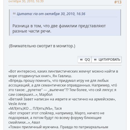
октября 30, 2010, 16:39
#13
Цитата: ria от октября 30, 2010, 16:36
Разница в том, что две фамилии представляют
разные части речи.
(Внимательно смотрит в монитор.)
QQ
ЦИТИРОВАТЬ
«Вот интересно, каких лингвистических жемчуг можно найти в
море отодвинутых книг», Ян Гавлиш.
«Впредь прошу помнить, что придумал игру не для любых
ассоциаций, а для семантически оправданных. Например, чтó
это такое: ,,рулетке" — ,,выпечке"?? Тем более, что сей ляпсус я
сам совершил...», Марбол
«Ветхий Завет написан на иврите и частично на армейском»,
Vesle Anne
«МЛ(ять)КО ... ПЛ(ять)NЪ», Тася
«Вот откроет этот спойлер, например, Марго, ничего не
подозревая, а потом будут по всему форуму блюющие
смайлики...», Авал
«Томан приличный мужчина. Правда по патриархальным