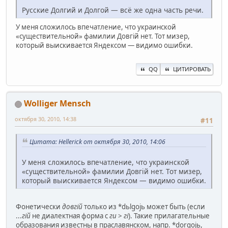
Русские Долгий и Долгой — всё же одна часть речи.
У меня сложилось впечатление, что украинской
«существительной» фамилии Довгій нет. Тот мизер,
который выискивается Яндексом — видимо ошибки.
QQ
ЦИТИРОВАТЬ
Wolliger Mensch
октября 30, 2010, 14:38
#11
Цитата: Hellerick от октября 30, 2010, 14:06
У меня сложилось впечатление, что украинской
«существительной» фамилии Довгій нет. Тот мизер,
который выискивается Яндексом — видимо ошибки.
Фонетически
довгій
только из *dьlgojь может быть (если
...
гій
не диалектная форма с
ги
>
гі
). Такие прилагательные
образования известны в праславянском, напр. *dorgojь,