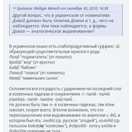
Цитата: Wolliger Mensch от октября 30, 2010, 14:38
Другой вопрос, что в украинском от номинатива
Довгій
должен быть генитив
Довгоя
и т. д., чего не
наблюдается. Или таки наблюдается, а формы
Довгія
— аналогическое выравнивание?
В украинском языке есть слабопродуктивный суффикс
-ій
,
образующий существительные мужского рода.
Пал
і
й
"поджигатель" (от
палити
)
Крад
і
й
"вор" (от
красти
)
Баб
і
й
"бабник"
Плакс
і
й
"плакса" (от
плакати
)
Мам
і
й
"маменькин сынок"
Склоняется вся эта радость с ударением на последний слог
в косвенных падежах и сохранением
-і-
: палія́ - палію́
(паліє́ві) - палія́ - паліє́м - (на) палії́ .
Не должно быть там -
о-
в косвенных падежах, там ятем
сквозит, скорее всего. Вполне возможно, что это
переосмысление или выравнивание по аналогии с
-дій
, в
котором был ять:
злодій
(ср. русское "злодей"),
колодій
(ср.
польское
kołodz
ie
j
"колёсник"),
добродій
- хотя у
зло́дія
и
добро́дія
ударение не туда.