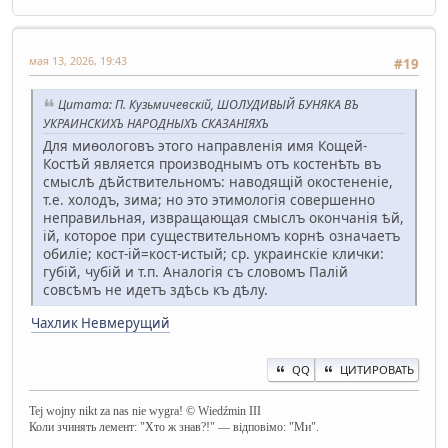
мая 13, 2026, 19:43
#19
Цитата: П. Кузьмичевскій, ШОЛУДИВЫЙ БУНЯКА ВЪ
УКРАИНСКИХЪ НАРОДНЫХЪ СКАЗАНІЯХЪ
Для миѳологовъ этого направленія имя Кощей-
Костѣй является производнымъ отъ костенѣть въ
смыслѣ дѣйствительномъ: наводящій окостененіе,
т.е. холодъ, зима; но это этимологія совершенно
неправильная, извращающая смыслъ окончанія ѣй,
ій, которое при существительномъ корнѣ означаетъ
обиліе; кост-ій=кост-истый; ср. украинскіе клички:
губій, чубій и т.п. Аналогія съ словомъ Палій
совсѣмъ не идетъ здѣсь къ дѣлу.
Чахлик Невмерущий
QQ
ЦИТИРОВАТЬ
Tej wojny nikt za nas nie wygra! © Wiedźmin III
Коли зчинять лемент: "Хто ж знав?!" — відповімо: "Ми".