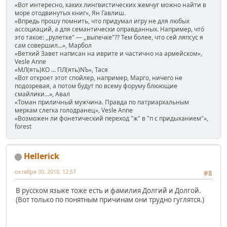
«Вот интересно, каких лингвистических жемчуг можно найти в
море отодвинутых книг», Ян Гавлиш.
«Впредь прошу помнить, что придумал игру не для любых
ассоциаций, а для семантически оправданных. Например, чтó
это такое: ,,рулетке" — ,,выпечке"?? Тем более, что сей ляпсус я
сам совершил...», Марбол
«Ветхий Завет написан на иврите и частично на армейском»,
Vesle Anne
«МЛ(ять)КО ... ПЛ(ять)NЪ», Тася
«Вот откроет этот спойлер, например, Марго, ничего не
подозревая, а потом будут по всему форуму блюющие
смайлики...», Авал
«Томан приличный мужчина. Правда по патриархальным
меркам слегка голодранец», Vesle Anne
«Возможен ли фонетический переход "ж" в "п с придыханием"»,
forest
Hellerick
октября 30, 2010, 12:57
#8
В русском языке тоже есть и фамилия Долгий и Долгой.
(Вот только по понятным причинам они трудно гуглятся.)