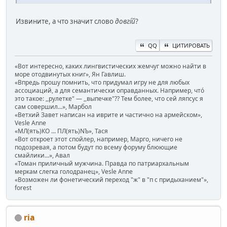
Извините, а что значит слово
довгíй
?
QQ
ЦИТИРОВАТЬ
«Вот интересно, каких лингвистических жемчуг можно найти в
море отодвинутых книг», Ян Гавлиш.
«Впредь прошу помнить, что придумал игру не для любых
ассоциаций, а для семантически оправданных. Например, чтó
это такое: ,,рулетке" — ,,выпечке"?? Тем более, что сей ляпсус я
сам совершил...», Марбол
«Ветхий Завет написан на иврите и частично на армейском»,
Vesle Anne
«МЛ(ять)КО ... ПЛ(ять)NЪ», Тася
«Вот откроет этот спойлер, например, Марго, ничего не
подозревая, а потом будут по всему форуму блюющие
смайлики...», Авал
«Томан приличный мужчина. Правда по патриархальным
меркам слегка голодранец», Vesle Anne
«Возможен ли фонетический переход "ж" в "п с придыханием"»,
forest
ria