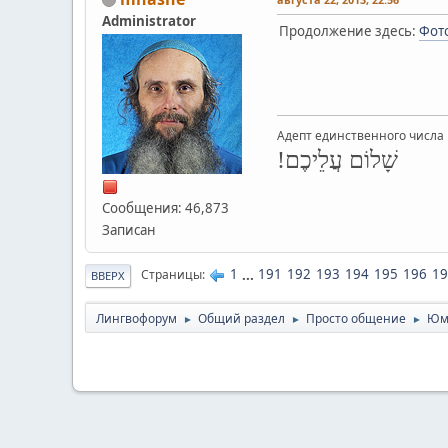
Administrator
Продолжение здесь:
Фото
Адепт единственного числа 
שָׁלוֹם עֲלֵיכֶם!
Сообщения: 46,873
Записан
1
...
191
192
193
194
195
196
19
Страницы
ВВЕРХ
Лингвофорум
Общий раздел
Просто общение
Юм
►
►
►