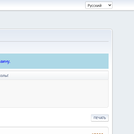
аину.
колы!
ПЕЧАТЬ