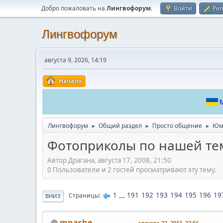
Добро пожаловать на
Лингвофорум
.
Войти
Рег
Лингвофорум
августа 9, 2026, 14:19
Начало
М
Лингвофорум
Общий раздел
Просто общение
Юм
►
►
►
Фотоприколы по нашей тем
Автор Драгана, августа 17, 2008, 21:50
0 Пользователи и 2 гостей просматривают эту тему.
1
...
191
192
193
194
195
196
19
Страницы
ВНИЗ
mnashe
августа 22, 2013, 22:56