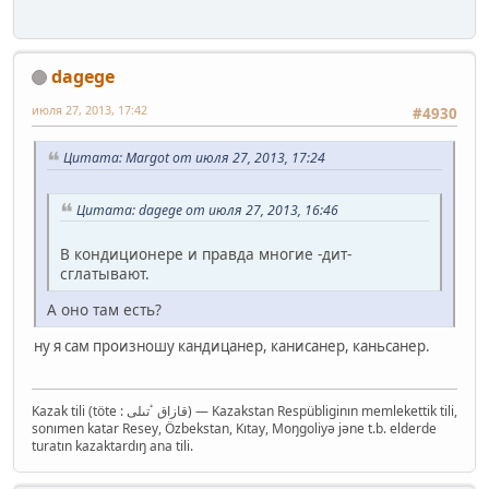
dagege
июля 27, 2013, 17:42
#4930
Цитата: Margot от июля 27, 2013, 17:24
Цитата: dagege от июля 27, 2013, 16:46
В кондиционере и правда многие -дит-
сглатывают.
А оно там есть?
ну я сам произношу кандицанер, канисанер, каньсанер.
Kazak tili (töte : قازاق ٴتىلى‎) — Kazakstan Respübliginın memlekettik tili,
sonımen katar Resey, Özbekstan, Kıtay, Moŋgoliyə jəne t.b. elderde
turatın kazaktardıŋ ana tili.