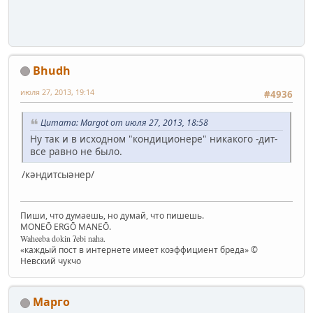
Bhudh
июля 27, 2013, 19:14
#4936
Цитата: Margot от июля 27, 2013, 18:58
Ну так и в исходном "кондиционере" никакого -дит-
все равно не было.
/кǝндитсыǝнер/
Пиши, что думаешь, но думай, что пишешь.
MONEŌ ERGŌ MANEŌ.
Waheeba dokin ʔebi naha.
«каждый пост в интернете имеет коэффициент бреда» ©
Невский чукчо
Марго