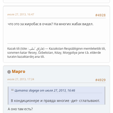
июля 27, 2013, 16:47
#4928
что это за жиробас в очках? На многих жабах видел.
Kazak tili (töte : قازاق ٴتىلى‎) — Kazakstan Respübliginın memlekettik tili,
sonımen katar Resey, Özbekstan, Kıtay, Moŋgoliyə jəne t.b. elderde
turatın kazaktardıŋ ana tili.
Марго
июля 27, 2013, 17:24
#4929
Цитата: dagege от июля 27, 2013, 16:46
В кондиционере и правда многие -дит- сглатывают.
А оно там есть?