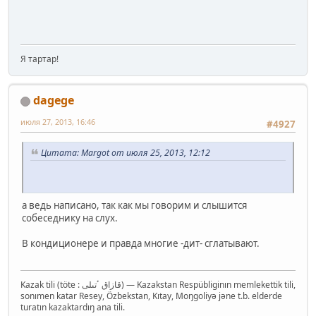
Я тартар!
dagege
июля 27, 2013, 16:46
#4927
Цитата: Margot от июля 25, 2013, 12:12
а ведь написано, так как мы говорим и слышится
собеседнику на слух.
В кондиционере и правда многие -дит- сглатывают.
Kazak tili (töte : قازاق ٴتىلى‎) — Kazakstan Respübliginın memlekettik tili,
sonımen katar Resey, Özbekstan, Kıtay, Moŋgoliyə jəne t.b. elderde
turatın kazaktardıŋ ana tili.