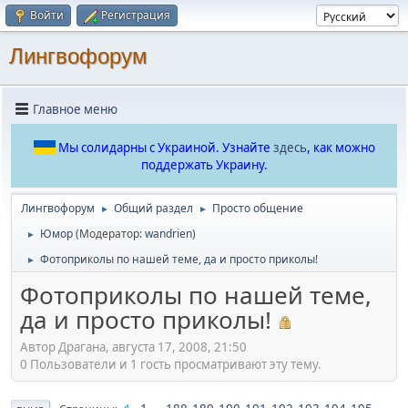
Войти
Регистрация
Лингвофорум
Главное меню
Мы солидарны с Украиной. Узнайте
здесь
, как можно
поддержать Украину.
Лингвофорум
Общий раздел
Просто общение
►
►
Юмор
(Модератор:
wandrien
)
►
Фотоприколы по нашей теме, да и просто приколы!
►
Фотоприколы по нашей теме,
да и просто приколы!
Автор Драгана, августа 17, 2008, 21:50
0 Пользователи и 1 гость просматривают эту тему.