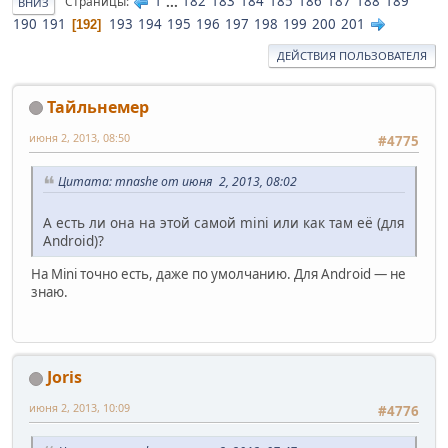
1
...
182
183
184
185
186
187
188
189
Страницы
ВНИЗ
190
191
193
194
195
196
197
198
199
200
201
192
ДЕЙСТВИЯ ПОЛЬЗОВАТЕЛЯ
Тайльнемер
июня 2, 2013, 08:50
#4775
Цитата: mnashe от июня 2, 2013, 08:02
А есть ли она на этой самой mini или как там её (для
Android)?
На Mini точно есть, даже по умолчанию. Для Android — не
знаю.
Joris
июня 2, 2013, 10:09
#4776