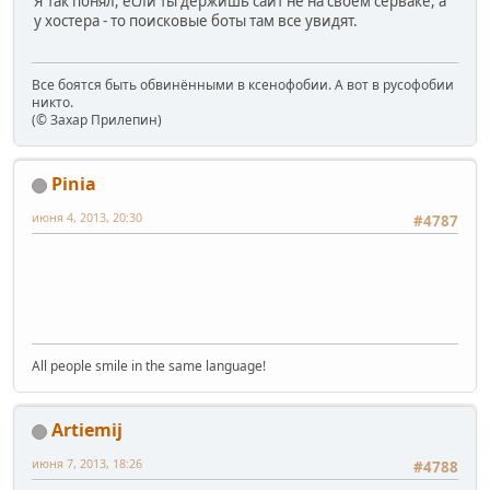
Я так понял, если ты держишь сайт не на своем серваке, а
у хостера - то поисковые боты там все увидят.
Все боятся быть обвинёнными в ксенофобии. А вот в русофобии
никто.
(© Захар Прилепин)
Pinia
июня 4, 2013, 20:30
#4787
All people smile in the same language!
Artiemij
июня 7, 2013, 18:26
#4788