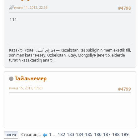
июня 11, 2013, 22:36
#4798
111
Kazak tili (töte : قازاق ٴتىلى‎) — Kazakstan Respübliginın memlekettik tili,
sonımen katar Resey, Özbekstan, Kıtay, Moŋgoliyə jəne t.b. elderde
turatın kazaktardıŋ ana tili.
Тайльнемер
июня 15, 2013, 17:23
#4799
1
...
182
183
184
185
186
187
188
189
Страницы
ВВЕРХ