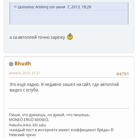
Цитата: Artiemij от июня 7, 2013, 18:26
а за автоплей точно зарежу
Bhudh
июня 8, 2013, 21:21
#4791
Это ещё ладно. Я недавно зашёл на сайт, где автоплэй
видео с ютуба.
Пиши, что думаешь, но думай, что пишешь.
MONEŌ ERGŌ MANEŌ.
Waheeba dokin ʔebi naha.
«каждый пост в интернете имеет коэффициент бреда» ©
Невский чукчо