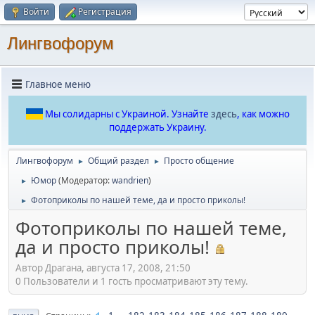
Войти
Регистрация
Лингвофорум
Главное меню
Мы солидарны с Украиной. Узнайте
здесь
, как можно
поддержать Украину.
Лингвофорум
Общий раздел
Просто общение
►
►
Юмор
(Модератор:
wandrien
)
►
Фотоприколы по нашей теме, да и просто приколы!
►
Фотоприколы по нашей теме,
да и просто приколы!
Автор Драгана, августа 17, 2008, 21:50
0 Пользователи и 1 гость просматривают эту тему.