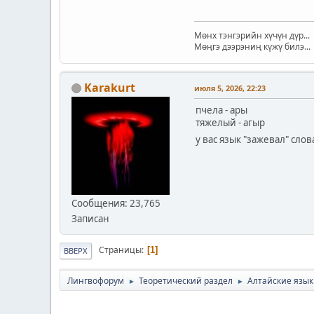
Мөнх тэнгэрийн хүчүн дүр...
Мөңгэ дээрэниң күжү билэ...
Karakurt
июля 5, 2026, 22:23
пчела - ары
тяжелый - агыр
у вас язык "зажевал" сло
Сообщения: 23,765
Записан
Страницы
1
ВВЕРХ
Лингвофорум
Теоретический раздел
Алтайские язы
►
►