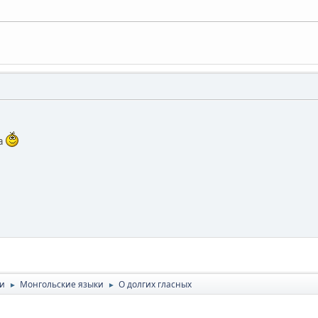
ва
ки
Монгольские языки
О долгих гласных
►
►