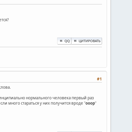
ется?
QQ
ЦИТИРОВАТЬ
#1
слова.
 принципиально нормального человека первый раз
. если много стараться у них получится вроде "
ооор
"