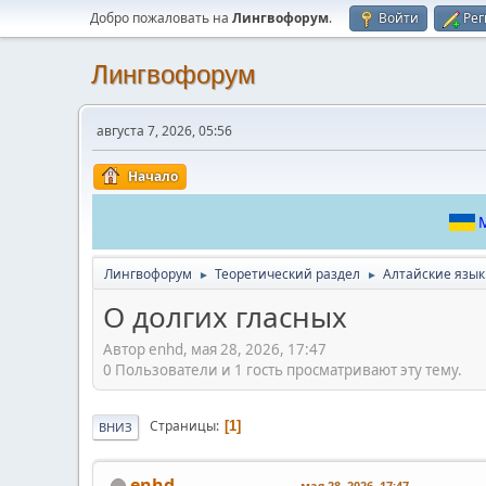
Добро пожаловать на
Лингвофорум
.
Войти
Рег
Лингвофорум
августа 7, 2026, 05:56
Начало
М
Лингвофорум
Теоретический раздел
Алтайские язы
►
►
О долгих гласных
Автор enhd, мая 28, 2026, 17:47
0 Пользователи и 1 гость просматривают эту тему.
Страницы
1
ВНИЗ
enhd
мая 28, 2026, 17:47