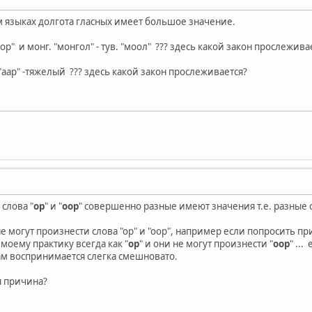
 языках долгота гласных имеет большое значение.
хоор" и монг. "монгол" - тув. "моол" ??? здесь какой закон прослежива
в. "аар" -тяжелый ??? здесь какой закон прослеживается?
слова "
ор
" и "
оор
" совершенно разные имеют значения т.е. разные 
не могут произнести слова "ор" и "оор", например если попросить
 моему практику всегда как "
ор
" и они не могут произнести "
оор
" ..
м воспринимается слегка смешновато.
ся причина?