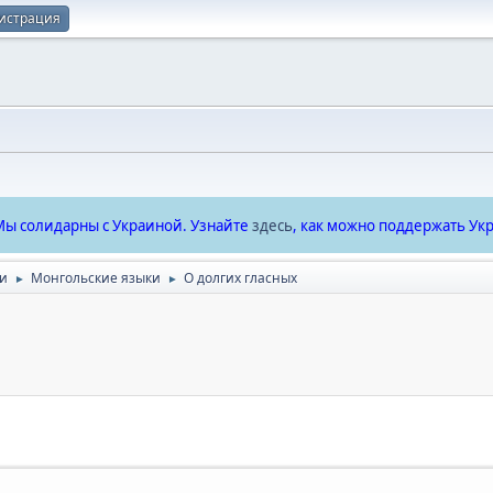
истрация
ы солидарны с Украиной. Узнайте
здесь
, как можно поддержать Укр
ки
Монгольские языки
О долгих гласных
►
►