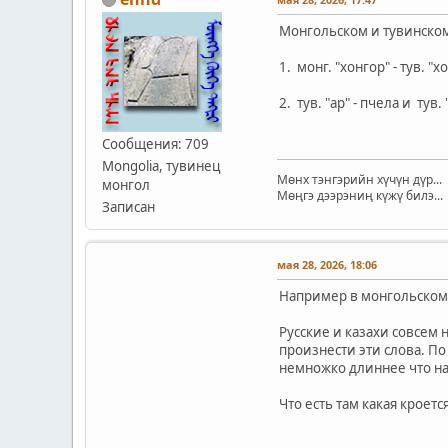
Монгольском и тувинском
1. монг. "хонгор" - тув. "
2. тув. "ар" - пчела и ту
Сообщения: 709
Mongolia, тувинец
Мөнх тэнгэрийн хүчүн дүр...
монгол
Мөңгэ дээрэниң күжү билэ...
Записан
мая 28, 2026, 18:06
Например в монгольском 
Русские и казахи совсем 
произнести эти слова. По
немножко длиннее что на
Что есть там какая кроет