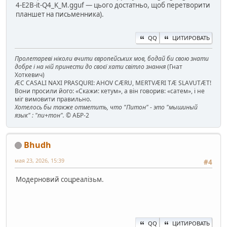
4-E2B-it-Q4_K_M.gguf — цього достатньо, щоб перетворити
планшет на письменника).
QQ
ЦИТИРОВАТЬ
Пролетареві ніколи вчити європейських мов, бодай би свою знати
добре і на ній принести до своєї хати світло знання
(Гнат
Хоткевич)
ÆC CASALI NAXI PRASQURI: AHOV CÆRU, MERTVÆRI TÆ SLAVUTÆT!
Вони просили його: «Скажи: кетум», а він говорив: «сатем», і не
міг вимовити правильно.
Хотелось бы также отметить, что "Питон" - это "мышиный
язык" : "пи+тон".
© АБР-2
Bhudh
мая 23, 2026, 15:39
#4
Модерновий соцреалізьм.
QQ
ЦИТИРОВАТЬ