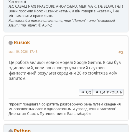
Хоткевич)
ÆC CASALI NAXI PRASQURI: AHOV CÆRU, MERTVÆRI TÆ SLAVUTÆT!
Вони просили його: «Скажи: кетум», а він говорив: «сатем», і не
міг вимовити правильно.
Хотелось бы также отметить, что "Питон" - это "мышиный
язык" : "пи+тон".
© АБР-2
Rusiok
мая 19, 2026, 17:48
#2
Це робота великої мовної моделі Google Gemini. Я сам був
здивований, коли вона повернула такий науково-
фантастичний результат середини 20-го століття за моїм
запитом.
QQ
ЦИТИРОВАТЬ
"проект предлагал сократить разговорную речь путем сведения
многосложных слов к односложным и упразднения глаголов" -
Джонатан Свифт. Путешествие в Бальнибарби
Python