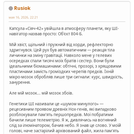
Rusiok
мая 16, 2026, 22:21
Капсула «Сіяч-42» увійшла в атмосферу планети, яку ШІ-
навігатор назвав просто: Об'єкт 804-Б.
Мій хвіст, щільний і пружний від хорди, рефлекторно
здригнувся. Цей рух був автоматичним — реакція тіла
личинки на зміну гравітації. Навколо мене у гелевих
осередках спали тисячі моїх братів і сестер. Вони були
ідеальними біомашинами: обтічні, прозорі, з хрящовими
пластинами замість громіздких черепів предків. Їхній
мікро-мозок обробляв лише три сигнали: курс, швидкість,
занурення.
Але мій мозок... мій мозок збоїв.
Генетики ШІ називали це «шумом минулого» —
рецесивним проявом древніх Hox-генів, які випадково
розблокували пам'ять першопредків. Мої побратими
бачили лише телеметрію. Я ж, дивлячись на вогняний
слід за ілюмінатором, бачив небо. Я знав це слово. У моїй
голові, наче застарілий архівований файл, жила пам'ять