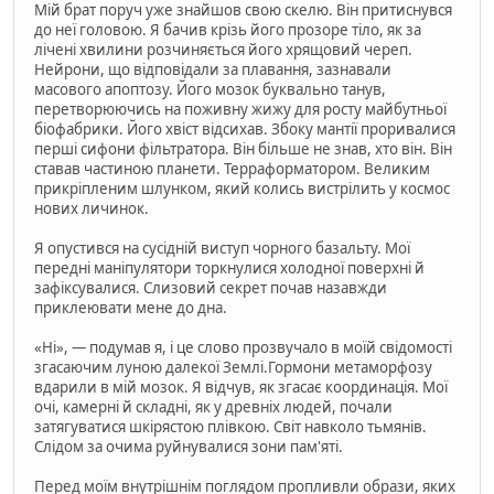
Мій брат поруч уже знайшов свою скелю. Він притиснувся
до неї головою. Я бачив крізь його прозоре тіло, як за
лічені хвилини розчиняється його хрящовий череп.
Нейрони, що відповідали за плавання, зазнавали
масового апоптозу. Його мозок буквально танув,
перетворюючись на поживну жижу для росту майбутньої
біофабрики. Його хвіст відсихав. Збоку мантії проривалися
перші сифони фільтратора. Він більше не знав, хто він. Він
ставав частиною планети. Терраформатором. Великим
прикріпленим шлунком, який колись вистрілить у космос
нових личинок.
Я опустився на сусідній виступ чорного базальту. Мої
передні маніпулятори торкнулися холодної поверхні й
зафіксувалися. Слизовий секрет почав назавжди
приклеювати мене до дна.
«Ні», — подумав я, і це слово прозвучало в моїй свідомості
згасаючим луною далекої Землі.Гормони метаморфозу
вдарили в мій мозок. Я відчув, як згасає координація. Мої
очі, камерні й складні, як у древніх людей, почали
затягуватися шкірястою плівкою. Світ навколо тьмянів.
Слідом за очима руйнувалися зони пам'яті.
Перед моїм внутрішнім поглядом пропливли образи, яких