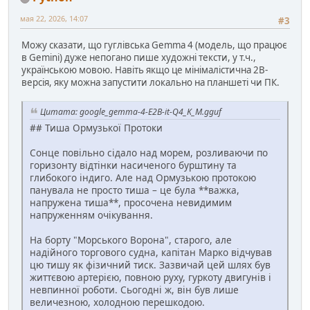
мая 22, 2026, 14:07
#3
Можу сказати, що гуглівська Gemma 4 (модель, що працює
в Gemini) дуже непогано пише художні тексти, у т.ч.,
українською мовою. Навіть якщо це мінімалістична 2B-
версія, яку можна запустити локально на планшеті чи ПК.
Цитата: google_gemma-4-E2B-it-Q4_K_M.gguf
## Тиша Ормузької Протоки
Сонце повільно сідало над морем, розливаючи по
горизонту відтінки насиченого бурштину та
глибокого індиго. Але над Ормузькою протокою
панувала не просто тиша – це була **важка,
напружена тиша**, просочена невидимим
напруженням очікування.
На борту "Морського Ворона", старого, але
надійного торгового судна, капітан Марко відчував
цю тишу як фізичний тиск. Зазвичай цей шлях був
життєвою артерією, повною руху, гуркоту двигунів і
невпинної роботи. Сьогодні ж, він був лише
величезною, холодною перешкодою.