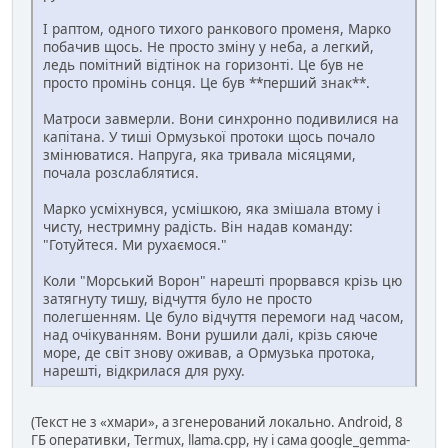
І раптом, одного тихого ранкового променя, Марко
побачив щось. Не просто зміну у неба, а легкий,
ледь помітний відтінок на горизонті. Це був не
просто промінь сонця. Це був **перший знак**.
Матроси завмерли. Вони синхронно подивилися на
капітана. У тиші Ормузької протоки щось почало
змінюватися. Напруга, яка тривала місяцями,
почала розслаблятися.
Марко усміхнувся, усмішкою, яка змішала втому і
чисту, нестримну радість. Він надав команду:
"Готуйтеся. Ми рухаємося."
Коли "Морський Ворон" нарешті прорвався крізь цю
затягнуту тишу, відчуття було не просто
полегшенням. Це було відчуття перемоги над часом,
над очікуванням. Вони рушили далі, крізь сяюче
море, де світ знову оживав, а Ормузька протока,
нарешті, відкрилася для руху.
(Текст не з «хмари», а згенерований локально. Android, 8
ГБ оперативки, Termux, llama.cpp, ну і сама google_gemma-