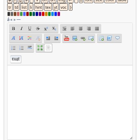
á
«
»
—
ЕЩЁ