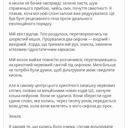
я ніколи не бачив насправді: зелене листя, шум
справжнього прибою, чийсь сміх, почуття самотності. Я
плакав, хоча мої нові слізні залози вже редукувалися. Це
був бунт рецесивного гена проти ідеального
еволюційного порядку.
Мій хвіст відпав. Тіло роздулося, перетворюючись на
шкірястий мішок. Прорвалися два сифони — вхідний і
вихідний. Хорда, що тримала мій рух, зникла, замінена
м'язовим гідростатичним каркасом.
Мій мозок майже повністю розчинився, перетворившись
на крихітний нервовий ганглій під сифоном. Мені більше
не потрібні були думки, щоб фільтрувати аміак і виділяти
кисень.
Але в самому центрі цього крихітного залишку нервових
клітин, сховані за мільйонами нових кодів ШІ, заснули
кілька нейронів. Вони не здалися. Вони зберегли одне
єдине слово, яке колись, через тисячу років, передасться
моїм дітям, коли вони вилетять із мого сифона до зірок.
Земля.
Я закрив те, що колись було очима, і почав фільтрувати