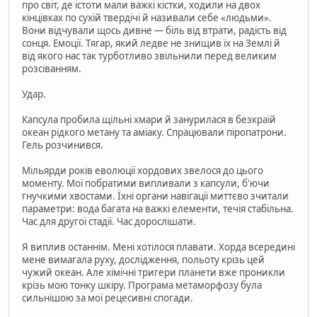
про світ, де істоти мали важкі кістки, ходили на двох
кінцівках по сухій твердічі й називали себе «людьми».
Вони відчували щось дивне — біль від втрати, радість від
сонця. Емоції. Тягар, який ледве не знищив їх на Землі й
від якого нас так турботливо звільнили перед великим
розсіванням.
Удар.
Капсула пробила щільні хмари й занурилася в безкраїй
океан рідкого метану та аміаку. Спрацювали піропатрони.
Гель розчинився.
Мільярди років еволюції хордових звелося до цього
моменту. Мої побратими випливали з капсули, б'ючи
гнучкими хвостами. Їхні органи навігації миттєво зчитали
параметри: вода багата на важкі елементи, течія стабільна.
Час для другої стадії. Час дорослішати.
Я виплив останнім. Мені хотілося плавати. Хорда всередині
мене вимагала руху, дослідження, польоту крізь цей
чужий океан. Але хімічні тригери планети вже проникли
крізь мою тонку шкіру. Програма метаморфозу була
сильнішою за мої рецесивні спогади.