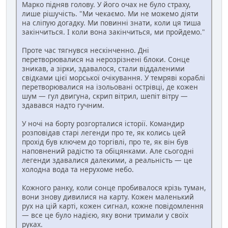
Марко підняв голову. У його очах не було страху,
лише рішучість. "Ми чекаємо. Ми не можемо діяти
на сліпую догадку. Ми повинні знати, коли ця тиша
закінчиться. І коли вона закінчиться, ми пройдемо."
Проте час тягнувся нескінченно. Дні
перетворювалися на нерозрізнені блоки. Сонце
зникав, а зірки, здавалося, стали віддаленими
свідками цієї морської очікування. У темряві кораблі
перетворювалися на ізольовані острівці, де кожен
шум — гул двигуна, скрип вітрил, шепіт вітру —
здавався надто гучним.
У ночі на борту розгорталися історії. Командир
розповідав старі легенди про те, як колись цей
прохід був ключем до торгівлі, про те, як він був
наповнений радістю та обіцянками. Але сьогодні
легенди здавалися далекими, а реальність — це
холодна вода та нерухоме небо.
Кожного ранку, коли сонце пробивалося крізь туман,
вони знову дивилися на карту. Кожен маленький
рух на цій карті, кожен сигнал, кожне повідомлення
— все це було надією, яку вони тримали у своїх
руках.