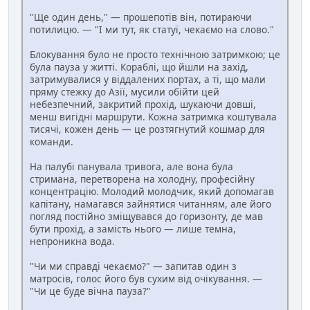
"Ще один день," — прошепотів він, потираючи
потилицю. — "І ми тут, як статуї, чекаємо на слово."
Блокування було не просто технічною затримкою; це
була пауза у житті. Кораблі, що йшли на захід,
затримувалися у віддалених портах, а ті, що мали
пряму стежку до Азії, мусили обійти цей
небезпечний, закритий прохід, шукаючи довші,
менш вигідні маршрути. Кожна затримка коштувала
тисячі, кожен день — це розтягнутий кошмар для
команди.
На палубі панувала тривога, але вона була
стримана, перетворена на холодну, професійну
концентрацію. Молодий молодчик, який допомагав
капітану, намагався зайнятися читанням, але його
погляд постійно зміщувався до горизонту, де мав
бути прохід, а замість нього — лише темна,
непроникна вода.
"Чи ми справді чекаємо?" — запитав один з
матросів, голос його був сухим від очікування. —
"Чи це буде вічна пауза?"