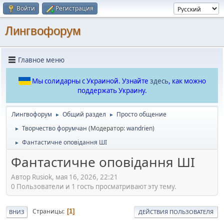
Войти
Регистрация
Лингвофорум
Главное меню
Мы солидарны с Украиной. Узнайте
здесь
, как можно
поддержать Украину.
Лингвофорум
Общий раздел
Просто общение
►
►
Творчество форумчан
(Модератор:
wandrien
)
►
Фантастичне оповідання ШІ
►
Фантастичне оповідання ШІ
Автор Rusiok, мая 16, 2026, 22:21
0 Пользователи и 1 гость просматривают эту тему.
Страницы
1
ВНИЗ
ДЕЙСТВИЯ ПОЛЬЗОВАТЕЛЯ