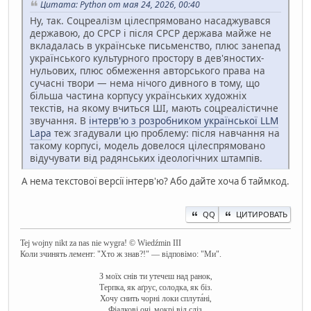
Цитата: Python от мая 24, 2026, 00:40
Ну, так. Соцреалізм цілеспрямовано насаджувався
державою, до СРСР і після СРСР держава майже не
вкладалась в українське письменство, плюс занепад
українського культурного простору в дев'яностих-
нульових, плюс обмеження авторського права на
сучасні твори — нема нічого дивного в тому, що
більша частина корпусу українських художніх
текстів, на якому вчиться ШІ, мають соцреалістичне
звучання. В
інтерв'ю з розробником української LLM
Lapa
теж згадували цю проблему: після навчання на
такому корпусі, модель довелося цілеспрямовано
відучувати від радянських ідеологічних штампів.
А нема текстової версії інтерв'ю? Або дайте хоча б таймкод.
QQ
ЦИТИРОВАТЬ
Tej wojny nikt za nas nie wygra! © Wiedźmin III
Коли зчинять лемент: "Хто ж знав?!" — відповімо: "Ми".
З моїх снів ти утечеш над ранок,
Терпка, як аґрус, солодка, як біз.
Хочу снить чорні локи сплута́ні,
Фіалкові очі, мокрі від сліз.