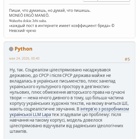
Пиши, что думаешь, но думай, что пишешь.
MONEŌ ERGŌ MANEŌ.
Waheeba dokin ʔebi naha.
«каждый пост в интернете имеет коэффициент бреда» ©
Невский чукчо
Python
мая 24, 2026, 00:40
#5
Ну, так. Соцреалізм цілеспрямовано насаджувався
державою, до СРСР і після СРСР держава майже не
вкладалась в українське письменство, плюс занепад
українського культурного простору в дев'яностих-
нульових, плюс обмеження авторського права на сучасні
твори — нема нічого дивного в тому, що більша частина
корпусу українських художніх текстів, на якому вчиться ШІ,
мають соцреалістичне звучання. В
інтерв'ю з розробником
української LLM Lapa
теж згадували цю проблему: після
навчання на такому корпусі, модель довелося
цілеспрямовано відучувати від радянських ідеологічних
штампів.