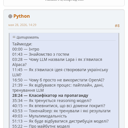
Python
мая 28, 2026, 14:29
#8
Цитировать
Таймкоди:
00:00 — Інтро
01:43 — Знайомство з гостем
03:28 — Чому LLM назвали Lapa і як з'явилася
Alpaca?
11:45 — Як з'явилася ідея створювати українську
LLM?
16:50 — Чому б просто не використати OpenAI?
21:39 — Як відбувався процес: пайплайн, дані,
тренування LLM
28:24 — Класифікатор на пропаганду
35:34 — Як тренується reasoning моделі?
40:15 — Як впевнитися, що всі домени покриті?
43:53 — Токенайзер: як тренували і які результати
49:03 — Мультимодальність
51:13 — Як буде відбуватися дистрибуція моделі?
55:22 — Про майбутнє моделі