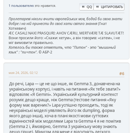
1 пользователю
это нравится.
QQ
ЦИТИРОВАТЬ
Пролетареві ніколи вчити європейських мов, бодай би свою знати
добре і на ній принести до своєї хати світло знання
(Гнат
Хоткевич)
ÆC CASALI NAXI PRASQURI: AHOV CÆRU, MERTVÆRI TÆ SLAVUTÆT!
Вони просили його: «Скажи: кетум», а він говорив: «сатем», і не
міг вимовити правильно.
Хотелось бы также отметить, что "Питон" - это "мышиный
язык" : "пи+тон".
© АБР-2
мая 24, 2026, 02:12
#6
До речі, Lapa — це не що інше, як Gemma 3, донавчена на
українському корпусі, і навіть на питання «Як тебе звати?»
відповіляє «Я Gemini». Український культурний контекст
розуміє дещо краще, ніж Gemma (тестове питання «Яку
форму має вареник?» Lapa успішно проходить, тоді як
неукраїнські моделі уявляють його як dumpling, форма
якого дещо інша), хоча в плані якості мови суттєвих
відмінностей між моделями Lapa та Gemma 4 я не помітив
(Gemma 2 і, ймовірно, Gemma 3 українську мову знають
дещо гірше). Мінусом для мене є відсутність легкого