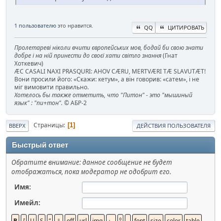
1 пользователю
это нравится.
QQ
ЦИТИРОВАТЬ
Пролетареві ніколи вчити європейських мов, бодай би свою знати
добре і на ній принести до своєї хати світло знання
(Гнат
Хоткевич)
ÆC CASALI NAXI PRASQURI: AHOV CÆRU, MERTVÆRI TÆ SLAVUTÆT!
Вони просили його: «Скажи: кетум», а він говорив: «сатем», і не
міг вимовити правильно.
Хотелось бы также отметить, что "Питон" - это "мышиный
язык" : "пи+тон".
© АБР-2
Страницы
1
ВВЕРХ
ДЕЙСТВИЯ ПОЛЬЗОВАТЕЛЯ
Быстрый ответ
Обратите внимание: данное сообщение не будет
отображаться, пока модератор не одобрит его.
Имя:
Имейл: