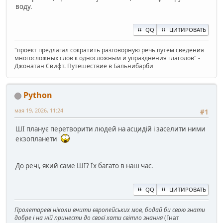
воду.
QQ
ЦИТИРОВАТЬ
"проект предлагал сократить разговорную речь путем сведения
многосложных слов к односложным и упразднения глаголов" -
Джонатан Свифт. Путешествие в Бальнибарби
Python
мая 19, 2026, 11:24
#1
ШІ планує перетворити людей на асцидій і заселити ними
екзопланети
До речі, який саме ШІ? Їх багато в наш час.
QQ
ЦИТИРОВАТЬ
Пролетареві ніколи вчити європейських мов, бодай би свою знати
добре і на ній принести до своєї хати світло знання
(Гнат