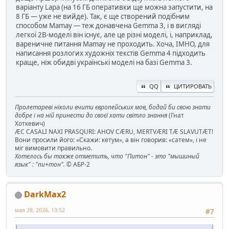
варіанту Lapa (на 16 ГБ оперативки ще можна запустити, на
8 ГБ — уже не вийде). Так, є ще створений подібним
способом Mamay — теж донавчена Gemma 3, і в вигляді
легкої 2B-моделі він існує, але це різні моделі, і, наприклад,
вареничне питання Mamay не проходить. Хоча, ІМНО, для
написання розлогих художніх текстів Gemma 4 підходить
краще, ніж обидві українські моделі на базі Gemma 3.
QQ
ЦИТИРОВАТЬ
Пролетареві ніколи вчити європейських мов, бодай би свою знати
добре і на ній принести до своєї хати світло знання
(Гнат
Хоткевич)
ÆC CASALI NAXI PRASQURI: AHOV CÆRU, MERTVÆRI TÆ SLAVUTÆT!
Вони просили його: «Скажи: кетум», а він говорив: «сатем», і не
міг вимовити правильно.
Хотелось бы также отметить, что "Питон" - это "мышиный
язык" : "пи+тон".
© АБР-2
DarkMax2
мая 28, 2026, 13:52
#7