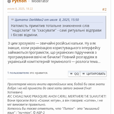
Python
Moderator
июля 8, 2025, 18:22
#2
Цитата: DarkMax2 от июля 8, 2025, 15:50
Натомість примітив тотальне зникнення слів
"надіслати" та "скасувати" - самі ритуальні відправи
і бісові відміни.
З цим зрозуміло — звичайні російські кальки. Ну а як
інакше, коли українізацією користувацького інтерфейсу
займаються програмісти, що українских підручників з
програмування ввічі не бачили? Повний розгардіяж в
українській комп'ютерній термінології — розлога тема...
1 пользователю
это нравится.
QQ
ЦИТИРОВАТЬ
Пролетареві ніколи вчити європейських мов, бодай би свою знати
добре і на ній принести до своєї хати світло знання
(Гнат
Хоткевич)
ÆC CASALI NAXI PRASQURI: AHOV CÆRU, MERTVÆRI TÆ SLAVUTÆT!
Вони просили його: «Скажи: кетум», а він говорив: «сатем», і не
міг вимовити правильно.
Хотелось бы также отметить, что "Питон" - это "мышиный
язык" : "пи+тон".
© АБР-2