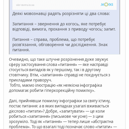
Деякі мовознавці радять розрізняти ці два слова:
Запитання – звернення до когось, яке потребує
відповіді, вимога, прохання з приводу чогось; запит.
Питання – справа, проблема, що потребує
розв'язання, обговорення чи дослідження. Знак
питання.
Очевидно, що таке штучне розрізнення дуже звужує
сферу застосування слова «питання» — яке насправді
стосується випадків як у першому, так і в другому
стовпчику. Втім, «запитання» справді не поєднується з
прикладами праворуч.
Тобто, маємо ілюстрацію «як неякісна інфографіка
допомагає робити гіперкорекційну помилку».
Далі, прийнявши помилку інфографіки за святу істину,
постає питання: а в яких випадках узагалі вживається
дієслово «питати»? Добре, «запитувати» — це коли
робиться «запитання» (письмове чи усне) — з цим
зрозуміло. Тоді як «питання» — тепер лише «абстрактна
проблема». То що взагалі тоді позначає слово «питати» —