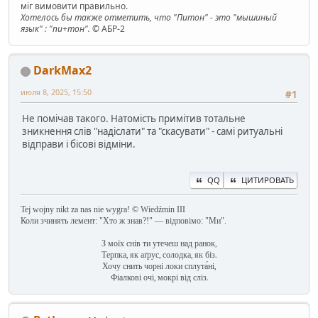
міг вимовити правильно.
Хотелось бы также отметить, что "Питон" - это "мышиный
язык" : "пи+тон".
© АБР-2
DarkMax2
июля 8, 2025, 15:50
#1
Не помічав такого. Натомість примітив тотальне
зникнення слів "надіслати" та "скасувати" - самі ритуальні
відправи і бісові відміни.
QQ
ЦИТИРОВАТЬ
Tej wojny nikt za nas nie wygra! © Wiedźmin III
Коли зчинять лемент: "Хто ж знав?!" — відповімо: "Ми".
З моїх снів ти утечеш над ранок,
Терпка, як аґрус, солодка, як біз.
Хочу снить чорні локи сплута́ні,
Фіалкові очі, мокрі від сліз.