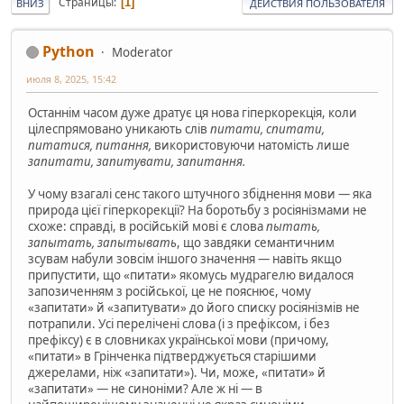
Страницы
1
ВНИЗ
ДЕЙСТВИЯ ПОЛЬЗОВАТЕЛЯ
Python
Moderator
июля 8, 2025, 15:42
Останнім часом дуже дратує ця нова гіперкорекція, коли
цілеспрямовано уникають слів
питати, спитати,
питатися, питання,
використовуючи натомість лише
запитати, запитувати, запитання.
У чому взагалі сенс такого штучного збіднення мови — яка
природа цієї гіперкорекції? На боротьбу з росіянізмами не
схоже: справді, в російській мові є слова
пытать,
запытать, запытывать
, що завдяки семантичним
зсувам набули зовсім іншого значення — навіть якщо
припустити, що «питати» якомусь мудрагелю видалося
запозиченням з російської, це не пояснює, чому
«запитати» й «запитувати» до його списку росіянізмів не
потрапили. Усі перелічені слова (і з префіксом, і без
префіксу) є в словниках української мови (причому,
«питати» в Грінченка підтверджується старішими
джерелами, ніж «запитати»). Чи, може, «питати» й
«запитати» — не синоніми? Але ж ні — в