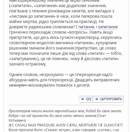
найпоширенішому значенні це якраз синоніми
(«запитати», «запитання» має додаткове значення,
пов'язане з певним різновидом запитів, але випадок з
«листами до запитання» в часи, коли паперова пошта
майже мертва, рідко трапляється на практиці). Не
довіряєте радянським словникам? І
питання
, і
запитання
Грінченко перекладає словом «вопросъ». Навіть якщо
припустити, що десь якісь сучасні нормотворці, керуючись
словотвірною моделлю іменника «питання», кулуарним
рішенням змінили його значення (припустімо, це слово
тепер має позначати лише дію від слова «питати» — тобто,
«запитування»), це не пояснює, чому й дієслово «питати»
зазнало остракізму.
Одним словом, незрозуміло — ця гіперкорекція надто
абсурдна навіть для гіперкорекції. Двадцять виправлених
неіснуюч
неісновуватих помилок з десяти.
QQ
ЦИТИРОВАТЬ
Пролетареві ніколи вчити європейських мов, бодай би свою знати
добре і на ній принести до своєї хати світло знання
(Гнат
Хоткевич)
ÆC CASALI NAXI PRASQURI: AHOV CÆRU, MERTVÆRI TÆ SLAVUTÆT!
Вони просили його: «Скажи: кетум», а він говорив: «сатем», і не