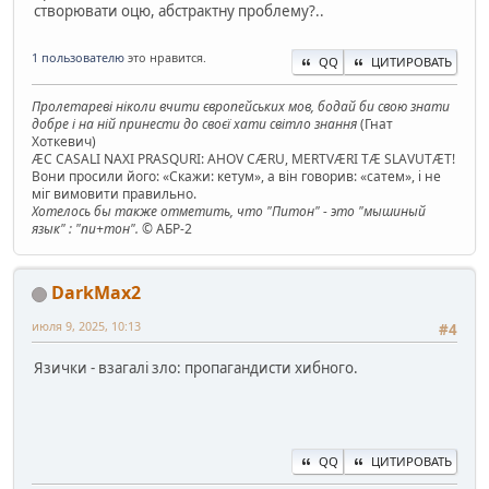
створювати оцю, абстрактну проблему?..
1 пользователю
это нравится.
QQ
ЦИТИРОВАТЬ
Пролетареві ніколи вчити європейських мов, бодай би свою знати
добре і на ній принести до своєї хати світло знання
(Гнат
Хоткевич)
ÆC CASALI NAXI PRASQURI: AHOV CÆRU, MERTVÆRI TÆ SLAVUTÆT!
Вони просили його: «Скажи: кетум», а він говорив: «сатем», і не
міг вимовити правильно.
Хотелось бы также отметить, что "Питон" - это "мышиный
язык" : "пи+тон".
© АБР-2
DarkMax2
июля 9, 2025, 10:13
#4
Язички - взагалі зло: пропагандисти хибного.
QQ
ЦИТИРОВАТЬ