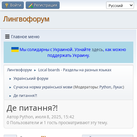
Войти
Регистрация
Лингвофорум
Главное меню
Мы солидарны с Украиной. Узнайте
здесь
, как можно
поддержать Украину.
Лингвофорум
Local boards - Разделы на разных языках
►
Український форум
►
Сучасна норма української мови
(Модераторы:
Python
,
Лукас
)
►
Де питання?!
►
Де питання?!
Автор Python, июля 8, 2025, 15:42
0 Пользователи и 1 гость просматривают эту тему.