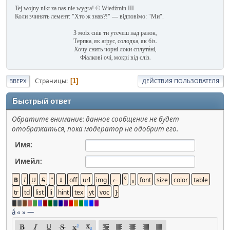
Tej wojny nikt za nas nie wygra! © Wiedźmin III
Коли зчинять лемент: "Хто ж знав?!" — відповімо: "Ми".
З моїх снів ти утечеш над ранок,
Терпка, як аґрус, солодка, як біз.
Хочу снить чорні локи сплута́ні,
Фіалкові очі, мокрі від сліз.
Страницы
1
ВВЕРХ
ДЕЙСТВИЯ ПОЛЬЗОВАТЕЛЯ
Быстрый ответ
Обратите внимание: данное сообщение не будет
отображаться, пока модератор не одобрит его.
Имя:
Имейл:
á
«
»
—