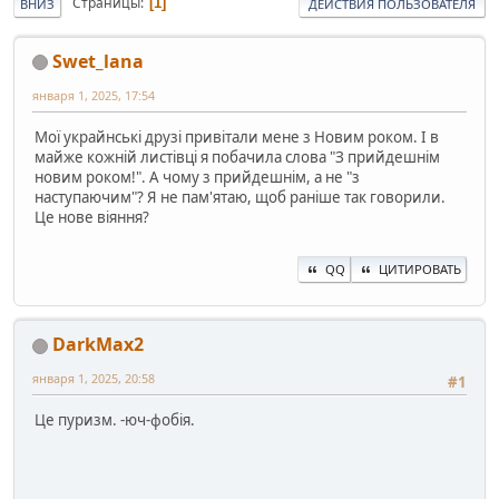
Страницы
1
ВНИЗ
ДЕЙСТВИЯ ПОЛЬЗОВАТЕЛЯ
Swet_lana
января 1, 2025, 17:54
Мої украйнські друзі привітали мене з Новим роком. І в
майже кожній листівці я побачила слова "З прийдешнім
новим роком!". А чому з прийдешнім, а не "з
наступаючим"? Я не пам'ятаю, щоб раніше так говорили.
Це нове віяння?
QQ
ЦИТИРОВАТЬ
DarkMax2
января 1, 2025, 20:58
#1
Це пуризм. -юч-фобія.