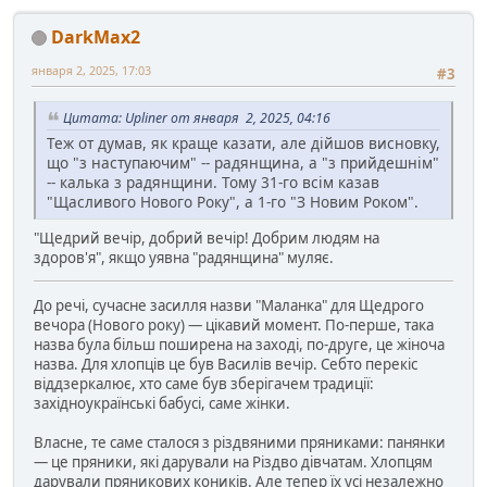
DarkMax2
января 2, 2025, 17:03
#3
Цитата: Upliner от января 2, 2025, 04:16
Теж от думав, як краще казати, але дійшов висновку,
що "з наступаючим" -- радянщина, а "з прийдешнім"
-- калька з радянщини. Тому 31-го всім казав
"Щасливого Нового Року", а 1-го "З Новим Роком".
"Щедрий вечір, добрий вечір! Добрим людям на
здоров'я", якщо уявна "радянщина" муляє.
До речі, сучасне засилля назви "Маланка" для Щедрого
вечора (Нового року) — цікавий момент. По-перше, така
назва була більш поширена на заході, по-друге, це жіноча
назва. Для хлопців це був Василів вечір. Себто перекіс
віддзеркалює, хто саме був зберігачем традиції:
західноукраїнські бабусі, саме жінки.
Власне, те саме сталося з різдвяними пряниками: панянки
— це пряники, які дарували на Різдво дівчатам. Хлопцям
дарували пряникових коників. Але тепер їх усі незалежно