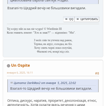
цивілізована Европа святкує Різдво.
Взагалі-то Щедрий вечір не більшовики вигадали.
QQ
ЦИТИРОВАТЬ
Tej wojny nikt za nas nie wygra! © Wiedźmin III
Коли зчинять лемент: "Хто ж знав?!" — відповімо: "Ми".
З моїх снів ти утечеш над ранок,
Терпка, як аґрус, солодка, як біз.
Хочу снить чорні локи сплута́ні,
Фіалкові очі, мокрі від сліз.
Un Ospite
января 6, 2025, 16:11
#8
Цитата: DarkMax2 от января 5, 2025, 22:02
Взагалі-то Щедрий вечір не більшовики вигадали.
Оптика, дискурс, наратив, пріоритет, деколонізація, етнос,
автентичність. Хотів скласти якесь речення з цими