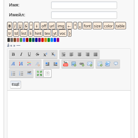
Имя:
Имейл:
á
«
»
—
ЕЩЁ