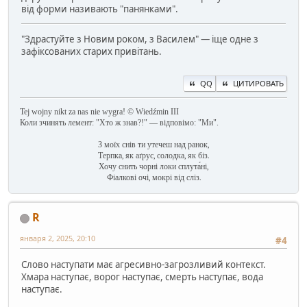
від форми називають "панянками".
"Здрастуйте з Новим роком, з Василем" — іще одне з
зафіксованих старих привітань.
QQ
ЦИТИРОВАТЬ
Tej wojny nikt za nas nie wygra! © Wiedźmin III
Коли зчинять лемент: "Хто ж знав?!" — відповімо: "Ми".
З моїх снів ти утечеш над ранок,
Терпка, як аґрус, солодка, як біз.
Хочу снить чорні локи сплута́ні,
Фіалкові очі, мокрі від сліз.
R
января 2, 2025, 20:10
#4
Слово наступати має агресивно-загрозливий контекст.
Хмара наступає, ворог наступає, смерть наступає, вода
наступає.