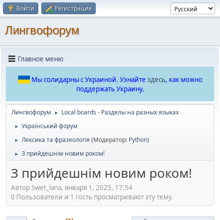
Войти
Регистрация
Лингвофорум
Главное меню
Мы солидарны с Украиной. Узнайте
здесь
, как можно
поддержать Украину.
Лингвофорум
Local boards - Разделы на разных языках
►
Український форум
►
Лексика та фразеологія
(Модератор:
Python
)
►
З прийдешнім новим роком!
►
З прийдешнім новим роком!
Автор Swet_lana, января 1, 2025, 17:54
0 Пользователи и 1 гость просматривают эту тему.