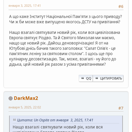
января 3, 2025, 17:41
#6
А що каже Інститут Національної Пам'яти з цього приводу?
Чи ж би може вже випущено якогось ДСТУ на привітання?
Нащо взагалі святкувати новий рік, коли вся цивілізована
Европа святкує Різдво. Та й Святого Миколая ми маємо,
нащо ще новий рік. Дайош деноворічізацію! Я от на
Ютубові днісь бачив такого заголовка: "Салат Олів'є - це
пам'ятник лєніну за святковим столом". І щось ще про
кулінарну десовєтизацію. Так, може, взагалі - ну його до
дідька, цей новий рік разом з усіма привітаннями?
QQ
ЦИТИРОВАТЬ
DarkMax2
января 5, 2025, 22:02
#7
Цитата: Un Ospite от января 3, 2025, 17:41
Нащо взагалі святкувати новий рік, коли вся