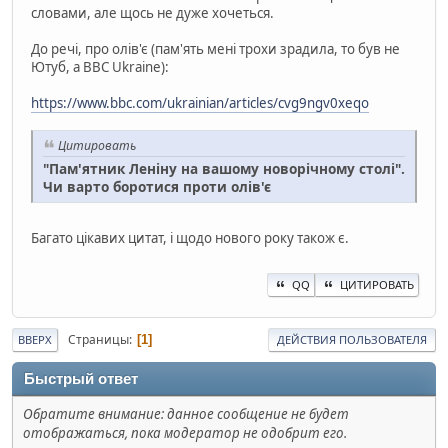
словами, але щось не дуже хочеться.
До речі, про олів'є (пам'ять мені трохи зрадила, то був не
Ютуб, а BBC Ukraine):
https://www.bbc.com/ukrainian/articles/cvg9ngv0xeqo
Цитировать
"Пам'ятник Леніну на вашому новорічному столі".
Чи варто боротися проти олів'є
Багато цікавих цитат, і щодо нового року також є.
QQ
ЦИТИРОВАТЬ
Страницы
1
ВВЕРХ
ДЕЙСТВИЯ ПОЛЬЗОВАТЕЛЯ
Быстрый ответ
Обратите внимание: данное сообщение не будет
отображаться, пока модератор не одобрит его.