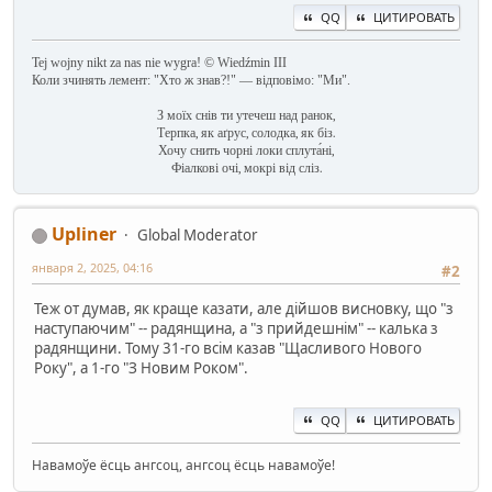
QQ
ЦИТИРОВАТЬ
Tej wojny nikt za nas nie wygra! © Wiedźmin III
Коли зчинять лемент: "Хто ж знав?!" — відповімо: "Ми".
З моїх снів ти утечеш над ранок,
Терпка, як аґрус, солодка, як біз.
Хочу снить чорні локи сплута́ні,
Фіалкові очі, мокрі від сліз.
Upliner
Global Moderator
января 2, 2025, 04:16
#2
Теж от думав, як краще казати, але дійшов висновку, що "з
наступаючим" -- радянщина, а "з прийдешнім" -- калька з
радянщини. Тому 31-го всім казав "Щасливого Нового
Року", а 1-го "З Новим Роком".
QQ
ЦИТИРОВАТЬ
Навамоўе ёсць ангсоц, ангсоц ёсць навамоўе!