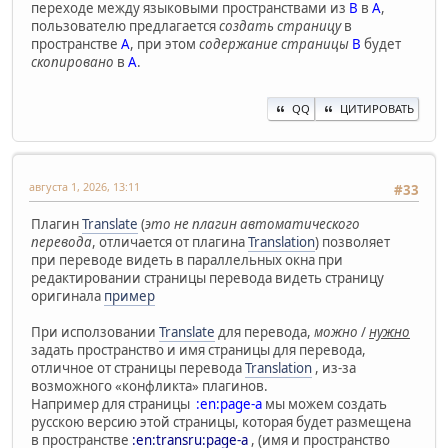
переходе между языковыми пространствами из
В
в
А
,
пользователю предлагается
создать страницу
в
пространстве
А
, при этом
содержание страницы
В
будет
скопировано
в
А
.
QQ
ЦИТИРОВАТЬ
августа 1, 2026, 13:11
#33
Плагин
Translate
(
это не плагин автоматического
перевода
, отличается от плагина
Translation
) позволяет
при переводе видеть в параллельных окна при
редактировании страницы перевода видеть страницу
оригинала
пример
При исползовании
Translate
для перевода,
можно
/
нужно
задать пространство и имя страницы для перевода,
отличное от страницы перевода
Translation
, из-за
возможного «конфликта» плагинов.
Например для страницы
:en:page-a
мы можем создать
русскою версию этой страницы, которая будет размещена
в пространстве
:en:transru:page-a
, (имя и пространство