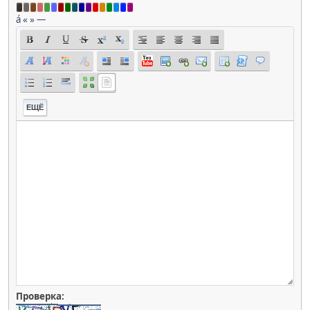
á
«
»
—
ЕЩЁ
Проверка: