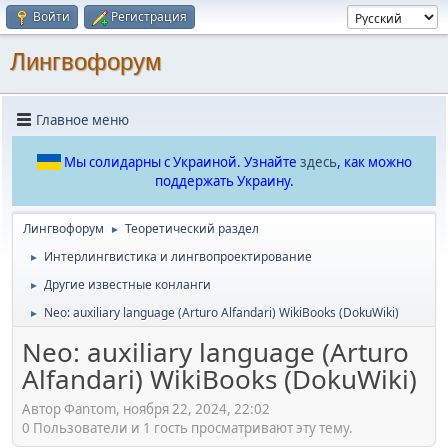
Войти
Регистрация
Лингвофорум
Главное меню
Мы солидарны с Украиной. Узнайте
здесь
, как можно
поддержать Украину.
Лингвофорум
Теоретический раздел
►
Интерлингвистика и лингвопроектирование
►
Другие известные конланги
►
Neo: auxiliary language (Arturo Alfandari) WikiBooks (DokuWiki)
►
Neo: auxiliary language (Arturo
Alfandari) WikiBooks (DokuWiki)
Автор Φanτοm, ноября 22, 2024, 22:02
0 Пользователи и 1 гость просматривают эту тему.