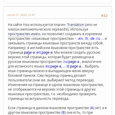
июня 21, 2026, 23:47
#32
На сайте Нэо используется плагин
Translation
(
это не
плагин автоматического перевода
). Используя
пространство имён
, он позволяет создавать в корневом
пространстве «языковые пространства» –
:en
,
:fr
,
:de
:ru
... и
связывать страницы языковых пространств между собой.
Например: в английском языковом пространстве есть
страница
page-a
:en
:page-a
. Мы можем создать русскою
версию этой страницы, которая будет размещена в
русском языковом пространстве
:ru
:page-a
, аналогично
для испанского языка
:es
:page-a
,...
:it
:page-a
... Выбрать
язык страницы можно в выпадающем меню вверху
боковой панели. Сам перевод страниц делают
пользователи (они же, выбирают метод перевода).
Изменения на странице в одном языковом пространстве,
не отображаются на версиях этой страницы в других
языковых пространствах, т.е. необходимо проверять
страницы на актуальность перевода.
Если страницы в данном языковом пространстве (
А
) нет, а в
другом языковом пространстве (
В
) она есть, то при