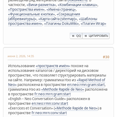
частности,
«Вики-разметка»
,
«Комбинации клавиш»
,
«Пространства имен»
,
«Имена страниц»
,
«Функциональные кнопки»
,
«Сокращения
(аббревиатуры)»
,
«Карта сайта (sitemap)»
,
«Шаблоны
пространства имен»
,
«Плагины DokuWiki»
,
«Плагин Wrap»
QQ
ЦИТИРОВАТЬ
июня 2, 2026, 14:35
#30
Использование
«пространств имён»
похоже на
использование каталогов / директорий на дисковом
пространстве, что позволяет структурировать материалы
на сайте. Например: грамматика Нэо из
«Rapid Method of
Neo»
расположена в пространстве
en:neo:rmn:gram:start
,
грамматика Нэо из
«Methode Rapide de Neo»
расположена
в пространстве
fr:neo:mrn:gram:start
«English – Neo Conversation Guide» расположен в
пространстве
en:neo:rmn:conv:start
«Exercices et Conversation» (
«Methode Rapide de Neo»
) в
пространстве
fr:neo:mrn:conv:start