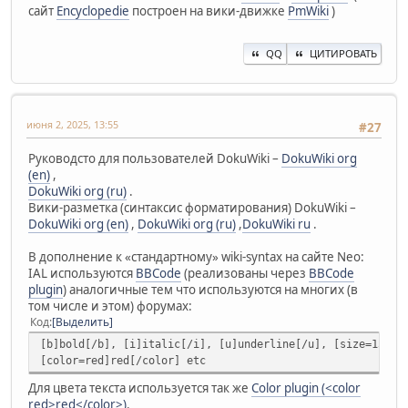
сайт
Encyclopedie
построен на вики-движке
PmWiki
)
QQ
ЦИТИРОВАТЬ
июня 2, 2025, 13:55
#27
Руководсто для пользователей DokuWiki –
DokuWiki org
(en)
,
DokuWiki org (ru)
.
Вики-разметка (синтаксис форматирования) DokuWiki –
DokuWiki org (en)
,
DokuWiki org (ru)
,
DokuWiki ru
.
В дополнение к «стандартному» wiki-syntax на сайте Neo:
IAL используются
BBCode
(реализованы через
BBCode
plugin
) аналогичные тем что используются на многих (в
том числе и этом) форумах:
Код
Выделить
[b]bold[/b], [i]italic[/i], [u]underline[/u], [size=150%]
[color=red]red[/color] etc
Для цвета текста используется так же
Color plugin (<color
red>red</color>)
.