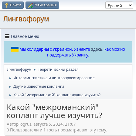
Войти
Регистрация
Лингвофорум
Главное меню
Мы солидарны с Украиной. Узнайте
здесь
, как можно
поддержать Украину.
Лингвофорум
Теоретический раздел
►
Интерлингвистика и лингвопроектирование
►
Другие известные конланги
►
Какой "межроманский" конланг лучше изучить?
►
Какой "межроманский"
конланг лучше изучить?
Автор logrus, августа 5, 2024, 21:07
0 Пользователи и 1 гость просматривают эту тему.