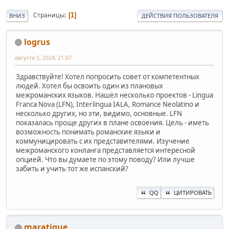
Страницы
1
ВНИЗ
ДЕЙСТВИЯ ПОЛЬЗОВАТЕЛЯ
logrus
августа 5, 2024, 21:07
Здравствуйте! Хотел попросить совет от компетентных
людей. Хотел бы освоить один из плановых
межроманских языков. Нашёл несколько проектов - Lingua
Franca Nova (LFN), Interlingua IALA, Romance Neolatino и
несколько других, но эти, видимо, основные. LFN
показалась проще других в плане освоения. Цель - иметь
возможность понимать романские языки и
коммуницировать с их представителями. Изучение
межроманского конланга представляется интересной
опцией. Что вы думаете по этому поводу? Или лучше
забить и учить тот же испанский?
QQ
ЦИТИРОВАТЬ
maratique