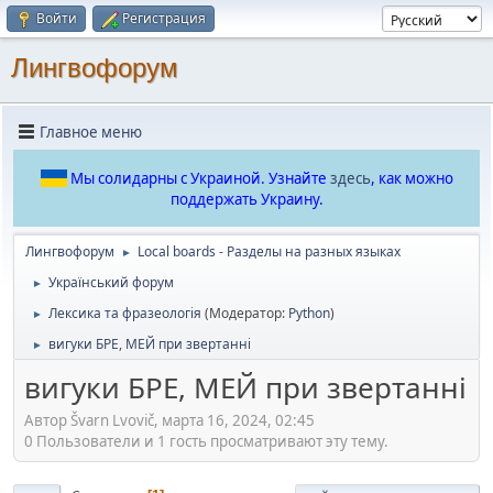
Войти
Регистрация
Лингвофорум
Главное меню
Мы солидарны с Украиной. Узнайте
здесь
, как можно
поддержать Украину.
Лингвофорум
Local boards - Разделы на разных языках
►
Український форум
►
Лексика та фразеологія
(Модератор:
Python
)
►
вигуки БРЕ, МЕЙ при звертанні
►
вигуки БРЕ, МЕЙ при звертанні
Автор Švarn Lvovič, марта 16, 2024, 02:45
0 Пользователи и 1 гость просматривают эту тему.