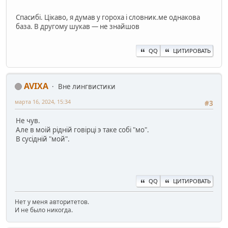
Спасибі. Цікаво, я думав у гороха і словник.ме однакова
база. В другому шукав — не знайшов
QQ
ЦИТИРОВАТЬ
AVIXA
Вне лингвистики
марта 16, 2024, 15:34
#3
Не чув.
Але в моiй рiднiй говiрцi э таке собi "мо".
В сусiднiй "мой".
QQ
ЦИТИРОВАТЬ
Нет у меня авторитетов.
И не было никогда.