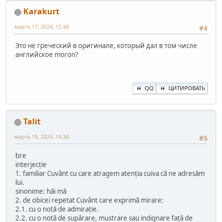
Karakurt
марта 17, 2024, 15:48
#4
Это не греческий в оригинале, который дал в том числе
английское moron?
QQ
ЦИТИРОВАТЬ
Talit
марта 19, 2024, 14:38
#5
bre
interjecție
1. familiar Cuvânt cu care atragem atenția cuiva că ne adresăm
lui.
sinonime: hăi mă
2. de obicei repetat Cuvânt care exprimă mirare:
2.1. cu o notă de admirație.
2.2. cu o notă de supărare, mustrare sau indignare față de