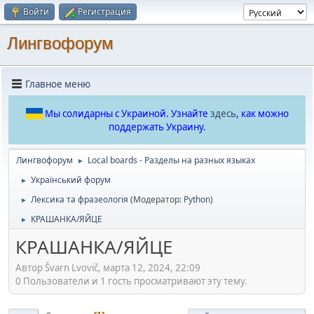
Войти
Регистрация
Лингвофорум
Главное меню
Мы солидарны с Украиной. Узнайте
здесь
, как можно
поддержать Украину.
Лингвофорум
Local boards - Разделы на разных языках
►
Український форум
►
Лексика та фразеологія
(Модератор:
Python
)
►
КРАШАНКА/ЯЙЦЕ
►
КРАШАНКА/ЯЙЦЕ
Автор Švarn Lvovič, марта 12, 2024, 22:09
0 Пользователи и 1 гость просматривают эту тему.