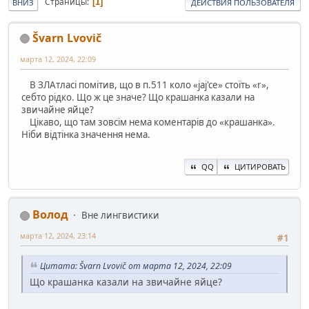
Страницы
1
ВНИЗ
ДЕЙСТВИЯ ПОЛЬЗОВАТЕЛЯ
Švarn Lvovič
марта 12, 2024, 22:09
В ЗЛАтласі помітив, що в п.511 коло «jaj'ce» стоїть «r»,
себто рiдко. Що ж це значе? Що крашанка казали на
звичайне яйце?
Цікаво, що там зовсім нема коментарів до «крашанка».
Ніби відтінка значення нема.
QQ
ЦИТИРОВАТЬ
Волод
Вне лингвистики
марта 12, 2024, 23:14
#1
Цитата: Švarn Lvovič от марта 12, 2024, 22:09
Що крашанка казали на звичайне яйце?