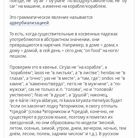
поезде, не "by air"/"by plane" по воздуху/самолетом, не "by
car" на машине, а именно на корабле/кораблём.
Это грамматическое явление называется
адвербиализацией
.
То есть, когда существительные в косвенных падежах
употребляются в абстрактном значении, они
превращаются в наречия. Например, в доме > дома; к
дому > домой, в сей день > сего дня; "on food" на ноге/
пешком.
Проверим это в квенье. Ciryas не "на корабле", а
"кораблём"; lassis не "в листьях", а "в листве"; hendas не "в
глазах", а "очно"; yas не "в месте", а "там, где"; ondos не "в
камне", а "каменно/твёрдо", neris не "в мужчине", а "по-
мужски", cas не только и.п. "голова", но и "головой/
умственно"; fëas не "в душе", а "душой"; наконец,
qe e·kárie i kirya aldaryas, ni kauva kiryasta menelyas будет
"если он закончит лодку *вторником, я смогу отплыть
*средой" (слова *вторником и *средой, конечно, не
существуют в русском языке, поэтому я пометил их
звездочкой, но они образованы по модели "весной,
летом, осенью, зимой, утром, днем, вечером, ночью, тем
днём, лесом, полем, задним числом" и т.д.). В русском