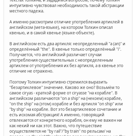
текстах Толкина, и зададимся вопросом, почему Толкин
интуитивно чувствовал необходимость такой абстракции
местного падежа.
А именно рассмотрим отличие употребления артиклей в
английском (мета-языке), на котором Толкин описал
квенью, и в самой квенье (языке-объекте).
В английском есть два артикля: неопределенный "a (an)" и
определённый "the". В квенье только определённый "i".
Получается, что английский различает случаи
употребления существительных с неопределенным
артиклем от употребления их без артикля, а в квенье это
отличие не отражено.
Поэтому Толкин интуитивно стремился выразить
"безартиклевое" значение. Каково же оно? Возьмём то
самое ciryas - краткой форме от ciryasse "на корабле". В
английском различаются "on a ship" на (некоем) корабле,
"on the ship" на (этом) корабле и без артикля "on ship" или
"by ship" на корабле. Вот это безартиклевое сочетание и
есть искомая абстракция! А именно, говорящий
отвлекается от конкретного корабля, он ему не важен ни
как некий ни как этот. Важно, что путешествие
осуществляется не "by rail"/"by train" по рельсам/ на