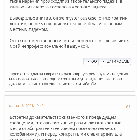
такие наречия происходят из творительного падежа, в
квенье - из старого послелога местного падежа.
Вывод: эльфинитив, он же mysterious case, он же краткий
локатив, он же s-падеж является адвербиализованным
местным падежом.
Отказ от ответственности: все изложенные выше является
моей непрофессиональной выдумкой.
QQ
ЦИТИРОВАТЬ
"проект предлагал сократить разговорную речь путем сведения
многосложных слов к односложным и упразднения глаголов" -
Джонатан Свифт. Путешествие в Бальнибарби
марта 16, 2024, 19:42
#1
Встретил доказательство сказанного в предыдущем
сообщении, что англоязычные различают конкретные
места от абстрактных (не совсем последовательно, с
колебаниями). И перед конкретными ставят артикль, а
перед абстрактными - нет.