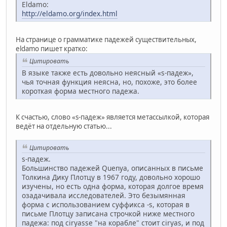
Eldamo:
http://eldamo.org/index.html
На странице о грамматике падежей существительных,
eldamo пишет кратко:
Цитировать
В языке также есть довольно неясный «s-падеж»,
чья точная функция неясна, но, похоже, это более
короткая форма местного падежа.
К счастью, слово «s-падеж» является метассылкой, которая
ведёт на отдельную статью...
Цитировать
s-падеж.
Большинство падежей Quenya, описанных в письме
Толкина Дику Плотцу в 1967 году, довольно хорошо
изучены, но есть одна форма, которая долгое время
озадачивала исследователей. Это безымянная
форма с использованием суффикса -s, которая в
письме Плотцу записана строчкой ниже местного
падежа: под ciryasse "на корабле" стоит ciryas, и под