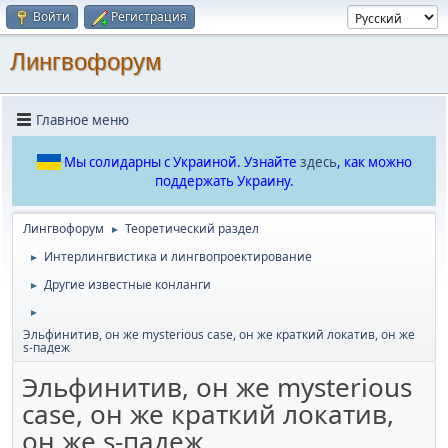
Войти
Регистрация
Лингвофорум
Главное меню
Мы солидарны с Украиной. Узнайте
здесь
, как можно
поддержать Украину.
Лингвофорум
Теоретический раздел
►
Интерлингвистика и лингвопроектирование
►
Другие известные конланги
►
►
Эльфинитив, он же mysterious case, он же краткий локатив, он же
s-падеж
Эльфинитив, он же mysterious
case, он же краткий локатив,
он же s-падеж