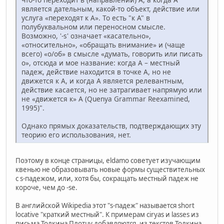
является дательным, какой-то объект, действие или
услуга «переходят к А». То есть "к A" в
полубуквальном или переносном смысле.
Возможно, '-s' означает «касательно»,
«относительно», «обращать внимание» и (чаще
всего) «о/об» в смысле «думать, говорить или писать
о», отсюда и мое название: когда А – местный
падеж, действие находится в точке А, но не
движется к А, и когда А является релевантным,
действие касается, но не затрагивает напрямую или
не «движется к» A (Quenya Grammar Reexamined,
1995)".
Однако прямых доказательств, подтверждающих эту
теорию его использования, нет.
Поэтому в конце страницы, eldamo советует изучающим
квенью не образовывать новые формы существительных
с s-падежом, или, хотя бы, сокращать местный падеж не
короче, чем до -se.
В английской Wikipedia этот "s-падеж" называется short
locative "краткий местный". К примерам ciryas и lasses из
письма Толкина Плотцу добавляются, из текстов Толкина