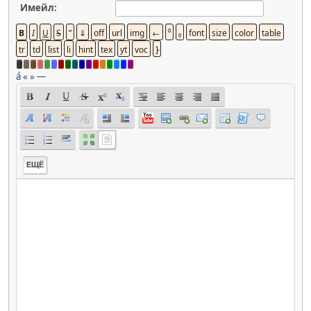
Имейл:
á
«
»
—
ЕЩЁ