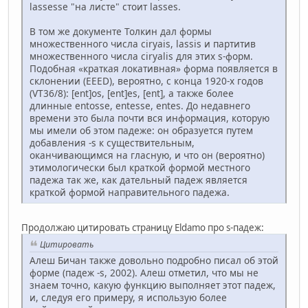
lassesse "на листе" стоит lasses.
В том же документе Толкин дал формы
множественного числа ciryais, lassis и партитив
множественного числа ciryalis для этих s-форм.
Подобная «краткая локативная» форма появляется в
склонении (EEED), вероятно, с конца 1920-х годов
(VT36/8): [ent]os, [ent]es, [ent], а также более
длинные entosse, entesse, entes. До недавнего
времени это была почти вся информация, которую
мы имели об этом падеже: он образуется путем
добавления -s к существительным,
оканчивающимся на гласную, и что он (вероятно)
этимологически был краткой формой местного
падежа так же, как дательный падеж является
краткой формой направительного падежа.
Продолжаю цитировать страницу Eldamo про s-падеж:
Цитировать
Алеш Бичан также довольно подробно писал об этой
форме (падеж -s, 2002). Алеш отметил, что мы не
знаем точно, какую функцию выполняет этот падеж,
и, следуя его примеру, я использую более