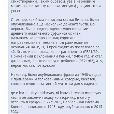
стихотворении. Таким образом, yas в черновике
может выполнять ту же локативную функцию, что и
yassen.
С тех пор, как была написана статья Бичана, было
опубликовано еще несколько доказательств. Во-
первых, было подтверждено существование
древнего локативного суффикса -s: «Так
называемые [старо-квенья] короткие
направительные, местные, отправительные
окончания на -n, -s, -l происходят из послелогов nă,
sĕ, lŏ , но использовались ограниченно» (PE21/69,
Примечания к склонениям Кении, 1940-е гг.). -n стал
дательным, -l вышел из употребления (PE21/62), а -s,
вероятно, стал s-падежом.
Наконец, была опубликована фраза из 1940-х годов
с примерами и толкованиями, которые, кажется,
соответствуют локативной функции для s-падежа:
qe e·kárie i kirya aldaryas, ni kauva kiryasta menelyas
«если он закончит лодку ко вторнику, я смогу
отплыть в среду» (PE22/120-1, Вербальная система
Квенья , написано в 1948 году, опубликовано в 2015
году).