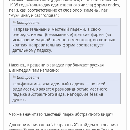
1935 года (только для единственного числа) формы ondos,
neris, cas, соответственно от слов ondo "камень", nér
"мужчина", и cas "голова" :
Цитировать
Направительный и местный падежи, в свою
очередь, имеют (безымянные) краткие формы (за
исключением двойственного местного), из которых
краткая направительная форма соответствует
дательному падежу.
Наконец, к решению загадки приближает русская
Википедия, там написано:
Цитировать
«эльфинитив», «загадочный падеж» — по всей
видимости, является разновидностью местного
падежа абстрактного вида, наподобие fëas «в
душе».
Что же значит это "местный падеж абстрактного вида"?
Для понимания слова "абстрактный" отойдём от копания в