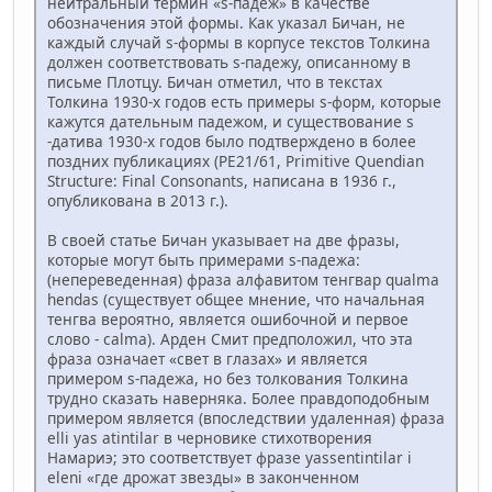
нейтральный термин «s-падеж» в качестве
обозначения этой формы. Как указал Бичан, не
каждый случай s-формы в корпусе текстов Толкина
должен соответствовать s-падежу, описанному в
письме Плотцу. Бичан отметил, что в текстах
Толкина 1930-х годов есть примеры s-форм, которые
кажутся дательным падежом, и существование s
-датива 1930-х годов было подтверждено в более
поздних публикациях (PE21/61, Primitive Quendian
Structure: Final Consonants, написана в 1936 г.,
опубликована в 2013 г.).
В своей статье Бичан указывает на две фразы,
которые могут быть примерами s-падежа:
(непереведенная) фраза алфавитом тенгвар qualma
hendas (существует общее мнение, что начальная
тенгва вероятно, является ошибочной и первое
слово - calma). Арден Смит предположил, что эта
фраза означает «свет в глазах» и является
примером s-падежа, но без толкования Толкина
трудно сказать наверняка. Более правдоподобным
примером является (впоследствии удаленная) фраза
elli yas atintilar в черновике стихотворения
Намариэ; это соответствует фразе yassentintilar i
eleni «где дрожат звезды» в законченном