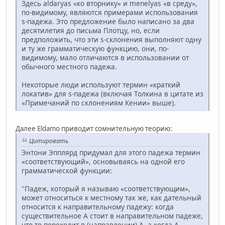
Здесь aldaryas «ко вторнику» и menelyas «в среду»,
по-видимому, являются примерами использования
s-падежа. Это предложение было написано за два
десятилетия до письма Плотцу, но, если
предположить, что эти s-склонения выполняют одну
и ту же грамматическую функцию, они, по-
видимому, мало отличаются в использовании от
обычного местного падежа.
Некоторые люди используют термин «краткий
локатив» для s-падежа (включая Толкина в цитате из
«Примечаний по склонениям Кении» выше).
Далее Eldamo приводит сомнительную теорию:
Цитировать
Энтони Эпплярд придумал для этого падежа термин
«соответствующий», основываясь на одной его
грамматической функции:
"Падеж, который я называю «соответствующим»,
может относиться к местному так же, как дательный
относится к направительному падежу: когда
существительное А стоит в направительном падеже,
что-то переходит в (направлении) А, а когда А