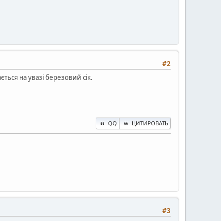
#2
ється на увазі березовий сік.
QQ
ЦИТИРОВАТЬ
#3