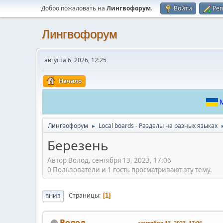
Добро пожаловать на
Лингвофорум
.
Войти
Рег
Лингвофорум
августа 6, 2026, 12:25
Начало
М
Лингвофорум
Local boards - Разделы на разных языках
►
Березень
Автор Волод, сентября 13, 2023, 17:06
0 Пользователи и 1 гость просматривают эту тему.
Страницы
1
ВНИЗ
Волод
сентября 13, 2023, 17:06