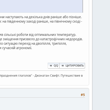
они наступають на декілька днів раніше або пізніше.
 на південному заході раніше, на північному сході -
в сільські роботи від оптимальних температур.
 це зміщення призвело до катастрофічних недородів.
 ситуацію перехід на двопілля, трипілля,
 сучасній агрономії.
QQ
ЦИТИРОВАТЬ
празднения глаголов" - Джонатан Свифт. Путешествие в
#5