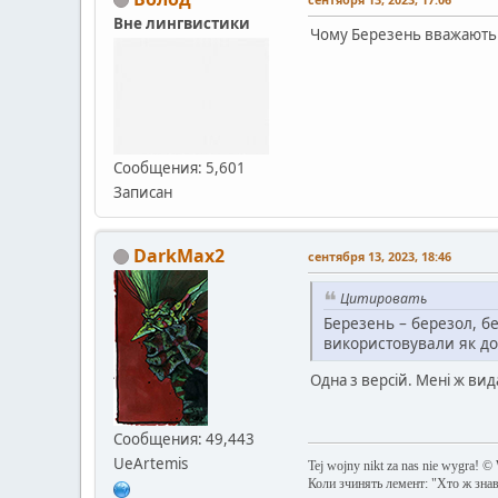
Вне лингвистики
Чому Березень вважають м
Сообщения: 5,601
Записан
DarkMax2
сентября 13, 2023, 18:46
Цитировать
Березень – березол, б
використовували як до
Одна з версій. Мені ж ви
Сообщения: 49,443
UeArtemis
Tej wojny nikt za nas nie wygra! ©
Коли зчинять лемент: "Хто ж зна