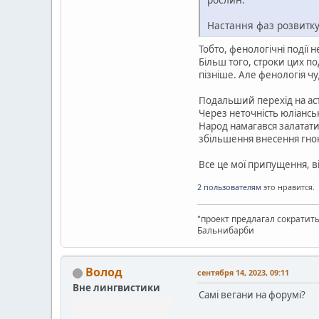
Настання фаз розвитку 
Тобто, фенологічні події 
Більш того, строки цих по
пізніше. Але фенологія ч
Подальший перехід на аст
Через неточність юліансь
Народ намагався залатати
збільшення внесення гною
Все це мої припущення, в
2 пользователям
это нравится.
"проект предлагал сократит
Бальнибарби
Волод
сентября 14, 2023, 09:11
Вне лингвистики
Самі вегани на форумі?