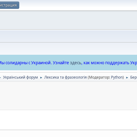
истрация
ы солидарны с Украиной. Узнайте
здесь
, как можно поддержать Укр
Український форум
Лексика та фразеологія
(Модератор:
Python
)
Бер
►
►
►