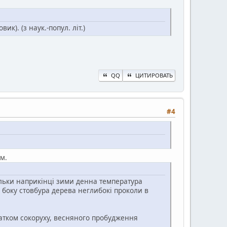
к). (з наук.-попул. літ.)
QQ
ЦИТИРОВАТЬ
#4
ем.
тільки наприкінці зими денна температура
о боку стовбура дерева неглибокі проколи в
чатком сокоруху, весняного пробудження