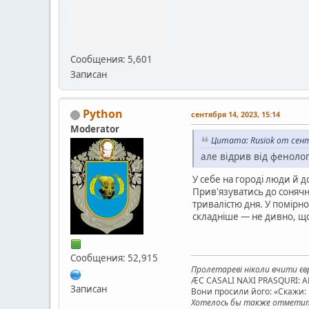
Сообщения: 5,601
Записан
Python
сентября 14, 2023, 15:14
Moderator
Цитата: Rusiok от сент
але відрив від фенолог
У себе на городі люди й д
Прив'язуватись до сонячн
тривалістю дня. У помірно
складніше — не дивно, щ
Сообщения: 52,915
Пролетареві ніколи вчити євр
ÆC CASALI NAXI PRASQURI: 
Записан
Вони просили його: «Скажи: к
Хотелось бы также отметить