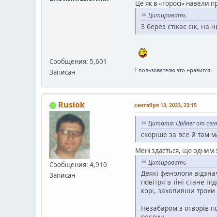
Це як в «горосі» навели п
Цитировать
З берез стікає сік, на 
Сообщения: 5,601
1 пользователю
это нравится.
Записан
Rusiok
сентября 13, 2023, 23:15
Цитата: Upliner от сен
скоріше за все й там м
Мені здається, що одним з
Цитировать
Сообщения: 4,910
Деякі фенологи відзна
Записан
повітря в тіні стане п
корі, захопивши трохи
Незабаром з отворів п
рослин.