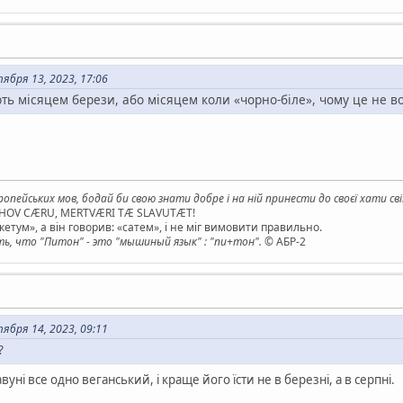
бря 13, 2023, 17:06
ь місяцем берези, або місяцем коли «чорно-біле», чому це не в
опейських мов, бодай би свою знати добре і на ній принести до своєї хати св
AHOV CÆRU, MERTVÆRI TÆ SLAVUTÆT!
етум», а він говорив: «сатем», і не міг вимовити правильно.
, что "Питон" - это "мышиный язык" : "пи+тон".
© АБР-2
бря 14, 2023, 09:11
?
авуні все одно веганський, і краще його їсти не в березні, а в серпні.