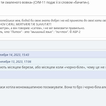
 ти смаленого вовка» (СУМ-11 подає її зі словом «бачити»).
опейських мов, бодай би свою знати добре і на ній принести до своєї хати св
AHOV CÆRU, MERTVÆRI TÆ SLAVUTÆT!
етум», а він говорив: «сатем», і не міг вимовити правильно.
, что "Питон" - это "мышиный язык" : "пи+тон".
© АБР-2
ября 14, 2023, 15:43
тября 13, 2023, 17:06
ють місяцем берези, або місяцем коли «чорно-біле», чому це не
часи хотіла мономашатиною посмакувати. Вона то брз і чорно-біла але