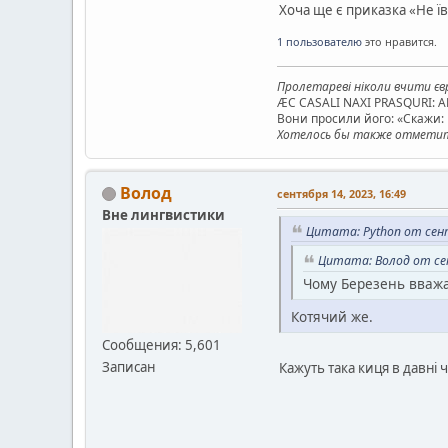
Хоча ще є приказка «Не їв
1 пользователю
это нравится.
Пролетареві ніколи вчити євр
ÆC CASALI NAXI PRASQURI: 
Вони просили його: «Скажи: к
Хотелось бы также отметить
Волод
сентября 14, 2023, 16:49
Вне лингвистики
Цитата: Python от сент
Цитата: Волод от сен
Чому Березень вважа
Котячий же.
Сообщения: 5,601
Записан
Кажуть така киця в давні 