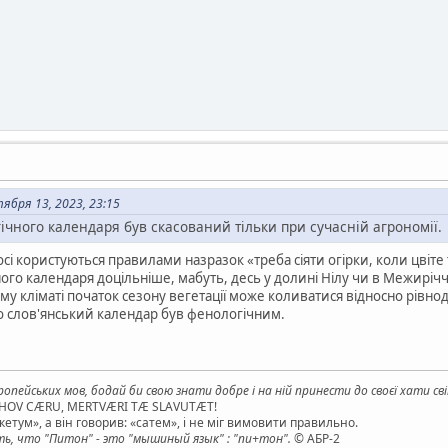
ября 13, 2023, 23:15
ічного календаря був скасований тільки при сучасній агрономії.
осі користуються правилами назразок «треба сіяти огірки, коли цвіте
ого календаря доцільніше, мабуть, десь у долині Нілу чи в Межирічч
му кліматі початок сезону вегетації може коливатися відносно рівно
о слов'янський календар був фенологічним.
опейських мов, бодай би свою знати добре і на ній принести до своєї хати св
AHOV CÆRU, MERTVÆRI TÆ SLAVUTÆT!
етум», а він говорив: «сатем», і не міг вимовити правильно.
, что "Питон" - это "мышиный язык" : "пи+тон".
© АБР-2