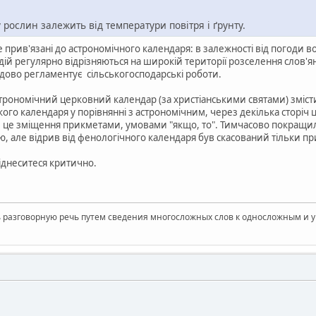
рослин залежить від температури повітря і ґрунту.
не прив'язані до астрономічного календаря: в залежності від погоди в
дій регулярно відрізняються на широкій території розселення слов'ян:
удово регламентує сільськогосподарські роботи.
рономічний церковний календар (за христіанськими святами) змісти
кого календаря у порівнянні з астрономічним, через декілька сторіч
 це зміщення прикметами, умовами "якщо, то". Тимчасово покращило
, але відрив від фенологічного календаря був скасований тільки при
іднеситеся критично.
ь разговорную речь путем сведения многосложных слов к односложным и у