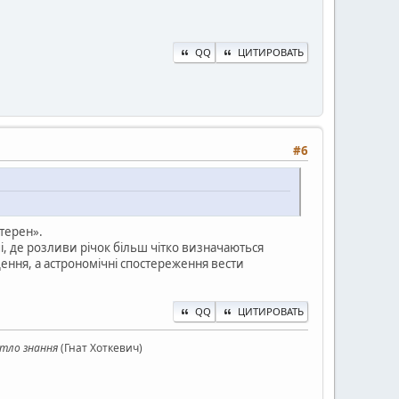
QQ
ЦИТИРОВАТЬ
#6
 терен».
і, де розливи річок більш чітко визначаються
дення, а астрономічні спостереження вести
QQ
ЦИТИРОВАТЬ
ітло знання
(Гнат Хоткевич)