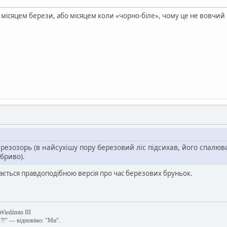
ісяцем берези, або місяцем коли «чорно-біле», чому це не вовчий 
ерезозорь (в найсухішу пору березовий ліс підсихав, його спалюв
бриво).
дається правдоподібною версія про час березових бруньок.
 Wiedźmin III
в?!" — відповімо: "Ми".