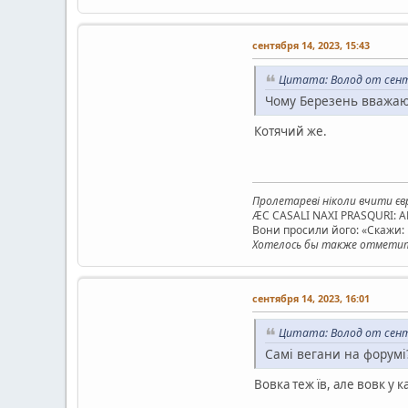
сентября 14, 2023, 15:43
Цитата: Волод от сентя
Чому Березень вважают
Котячий же.
Пролетареві ніколи вчити євр
ÆC CASALI NAXI PRASQURI: 
Вони просили його: «Скажи: к
Хотелось бы также отметить
сентября 14, 2023, 16:01
Цитата: Волод от сентя
Самі вегани на форумі
Вовка теж їв, але вовк у к