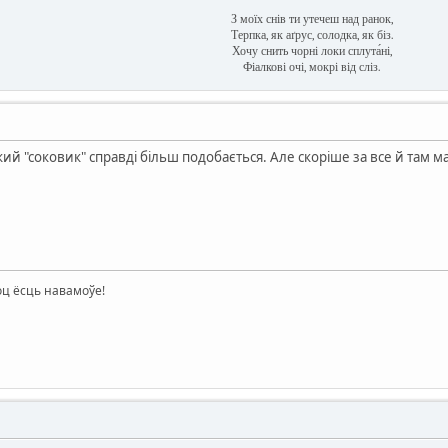
З моїх снів ти утечеш над ранок,
Терпка, як аґрус, солодка, як біз.
Хочу снить чорні локи сплута́ні,
Фіалкові очі, мокрі від сліз.
ий "соковик" справді більш подобається. Але скоріше за все й там ма
оц ёсць навамоўе!