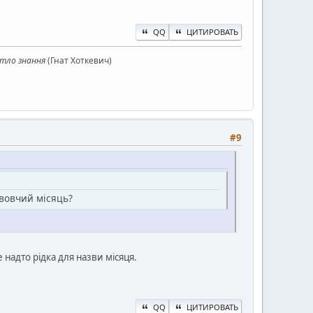
QQ
ЦИТИРОВАТЬ
ітло знання
(Гнат Хоткевич)
#9
 вовчий місяць?
 надто рідка для назви місяця.
QQ
ЦИТИРОВАТЬ