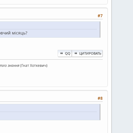
#7
овчий місяць?
QQ
ЦИТИРОВАТЬ
ітло знання
(Гнат Хоткевич)
#8