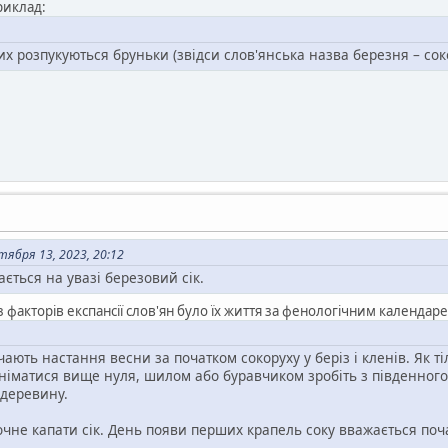
риклад:
них розпукуються бруньки (звідси слов'янська назва березня – сокови
тября 13, 2023, 20:12
ається на увазі березовий сік.
 факторів експансії слов'ян було їх життя за фенологічним календар
чають настання весни за початком сокоруху у беріз і кленів. Як 
ідніматися вище нуля, шилом або буравчиком зробіть з південног
 деревину.
очне капати сік. День появи перших крапель соку вважається по