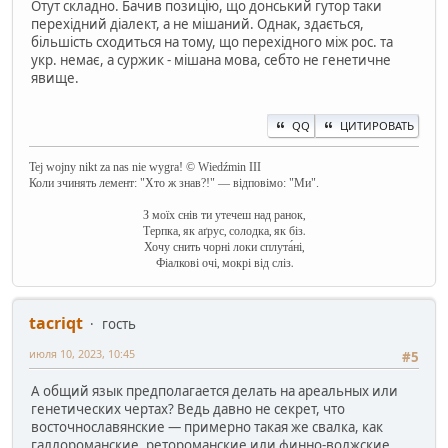
Отут складно. Бачив позицію, що донський гутор таки
перехідний діалект, а не мішаний. Однак, здається,
більшість сходиться на тому, що перехідного між рос. та
укр. немає, а суржик - мішана мова, себто не генетичне
явище.
QQ
ЦИТИРОВАТЬ
Tej wojny nikt za nas nie wygra! © Wiedźmin III
Коли зчинять лемент: "Хто ж знав?!" — відповімо: "Ми".
З моїх снів ти утечеш над ранок,
Терпка, як аґрус, солодка, як біз.
Хочу снить чорні локи сплута́ні,
Фіалкові очі, мокрі від сліз.
‌tacriqt
гость
июля 10, 2023, 10:45
#5
А общий язык предполагается делать на ареальных или
генетических чертах? Ведь давно не секрет, что
восточнославянские — примерно такая же свалка, как
галлороманские, ретороманские или финно-волжские.