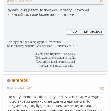
июля 8, 2023, 23:07
#1
Думаю, выйдет что-то похожее на западнорусский
книжный язык или более позднее язычие.
QQ
ЦИТИРОВАТЬ
Tej wojny nikt za nas nie wygra! © Wiedźmin III
Коли зчинять лемент: "Хто ж знав?!" — відповімо: "Ми".
З моїх снів ти утечеш над ранок,
Терпка, як аґрус, солодка, як біз.
Хочу снить чорні локи сплута́ні,
Фіалкові очі, мокрі від сліз.
lammot
июля 9, 2023, 19:57
#2
Не могу написать что-то по-существу, как не могу и судить
посильное ли дело конланг для неспециалиста. Но
подумалось, что, будь я на Вашем месте, то, возможно,
взял бы на вооружение принципы, на которых создавался