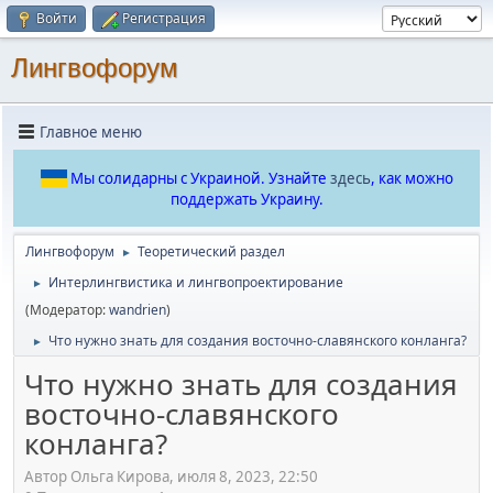
Войти
Регистрация
Лингвофорум
Главное меню
Мы солидарны с Украиной. Узнайте
здесь
, как можно
поддержать Украину.
Лингвофорум
Теоретический раздел
►
Интерлингвистика и лингвопроектирование
►
(Модератор:
wandrien
)
Что нужно знать для создания восточно-славянского конланга?
►
Что нужно знать для создания
восточно-славянского
конланга?
Автор Ольга Кирова, июля 8, 2023, 22:50