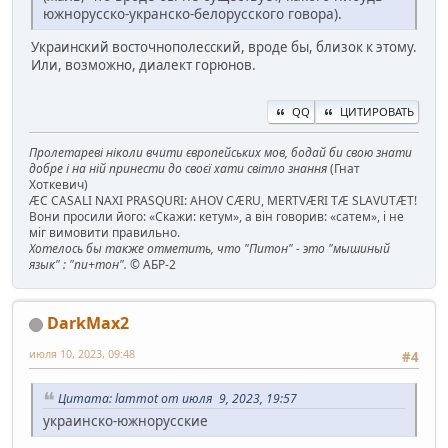
южнорусско-укранско-белорусского говора).
Украинский восточнополесский, вроде бы, близок к этому.
Или, возможно, диалект горюнов.
QQ
ЦИТИРОВАТЬ
Пролетареві ніколи вчити європейських мов, бодай би свою знати
добре і на ній принести до своєї хати світло знання
(Гнат
Хоткевич)
ÆC CASALI NAXI PRASQURI: AHOV CÆRU, MERTVÆRI TÆ SLAVUTÆT!
Вони просили його: «Скажи: кетум», а він говорив: «сатем», і не
міг вимовити правильно.
Хотелось бы также отметить, что "Питон" - это "мышиный
язык" : "пи+тон".
© АБР-2
DarkMax2
июля 10, 2023, 09:48
#4
Цитата: lammot от июля 9, 2023, 19:57
украинско-южнорусские