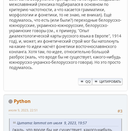
межславянкий (лексика подбиралася в основном по
критерию частотности, а что касается грамматики,
морфологии и фонетики, то не знаю, не вникал). Ещё
подумалось, что есть (или были?) переходные белорусско-
южнорусские, украинско-южнорусские, белорусско-
украинские говоры (см., к примеру, "Опыт
диалектологической карты русского языка в Европе", 1914
год), и, может, их фонетический строй мог бы натолкнуть
на какие-то идеи насчёт фонетики восточнославянского
конланга. Хотя там, по-идее, относительно большой
разброс (жаль, что вроде бы не существует, какого-нибудь
южнорусско-укранско-белорусского говора). Но это просто
подумалось.
QQ
ЦИТИРОВАТЬ
Python
июля 9, 2023, 22:51
#3
Цитата: lammot от июля 9, 2023, 19:57
(жаль, что вроде бы не существует, какого-нибудь