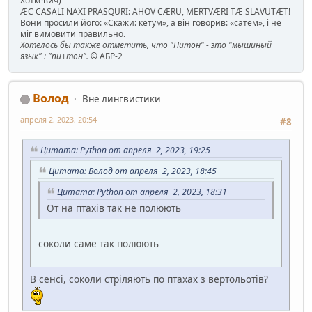
Хоткевич)
ÆC CASALI NAXI PRASQURI: AHOV CÆRU, MERTVÆRI TÆ SLAVUTÆT!
Вони просили його: «Скажи: кетум», а він говорив: «сатем», і не
міг вимовити правильно.
Хотелось бы также отметить, что "Питон" - это "мышиный
язык" : "пи+тон".
© АБР-2
Волод
Вне лингвистики
апреля 2, 2023, 20:54
#8
Цитата: Python от апреля 2, 2023, 19:25
Цитата: Волод от апреля 2, 2023, 18:45
Цитата: Python от апреля 2, 2023, 18:31
От на птахів так не полюють
соколи саме так полюють
В сенсі, соколи стріляють по птахах з вертольотів?