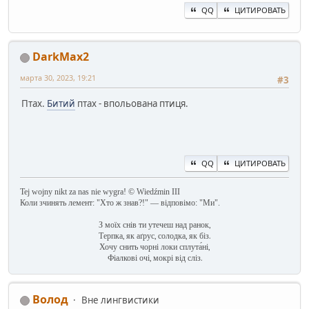
QQ
ЦИТИРОВАТЬ
DarkMax2
марта 30, 2023, 19:21
#3
Птах.
Битий
птах - впольована птиця.
QQ
ЦИТИРОВАТЬ
Tej wojny nikt za nas nie wygra! © Wiedźmin III
Коли зчинять лемент: "Хто ж знав?!" — відповімо: "Ми".
З моїх снів ти утечеш над ранок,
Терпка, як аґрус, солодка, як біз.
Хочу снить чорні локи сплута́ні,
Фіалкові очі, мокрі від сліз.
Волод
Вне лингвистики