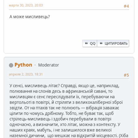
марта 30, 2023, 20:03
#4
А може мисливець?
QQ
ЦИТИРОВАТЬ
Python
Moderator
апреля 2, 2023, 18:31
#5
У сенсі, мисливець літає? Справді, якщо це, наприклад,
полювання на слонів десь в африканській савані, то
мисливцям є сенс переслідувати їх, перебуваючи на
вертольоті в повітрі, й стріляти з великокаліберної зброї
звідти. От на птахів так не полюють — вібрація заважає
цілити по чомусь дрібному. Тобто, не буває так, щоб
стрілець-мисливець і здобич перебували в повітрі
одночасно, а визначити, хто літає, можна з контексту. У
наших краях, мабуть, і не залишилося вже великої
наземної дичини, що мешкає на відкритій місцевості. (Хіба