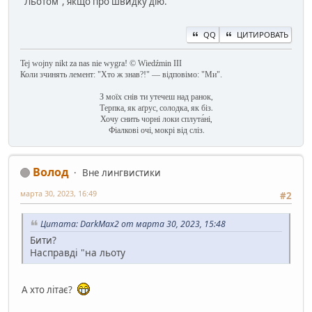
"Льотом", якщо про швидку дію.
QQ
ЦИТИРОВАТЬ
Tej wojny nikt za nas nie wygra! © Wiedźmin III
Коли зчинять лемент: "Хто ж знав?!" — відповімо: "Ми".
З моїх снів ти утечеш над ранок,
Терпка, як аґрус, солодка, як біз.
Хочу снить чорні локи сплута́ні,
Фіалкові очі, мокрі від сліз.
Волод
Вне лингвистики
марта 30, 2023, 16:49
#2
Цитата: DarkMax2 от марта 30, 2023, 15:48
Бити?
Насправді "на льоту
А хто літає?