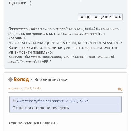
що танки...).
QQ
ЦИТИРОВАТЬ
Пролетареві ніколи вчити європейських мов, бодай би свою знати
добре і на ній принести до своєї хати світло знання
(Гнат
Хоткевич)
ÆC CASALI NAXI PRASQURI: AHOV CÆRU, MERTVÆRI TÆ SLAVUTÆT!
Вони просили його: «Скажи: кетум», а він говорив: «сатем», і не
міг вимовити правильно.
Хотелось бы также отметить, что "Питон" - это "мышиный
язык" : "пи+тон".
© АБР-2
Волод
Вне лингвистики
апреля 2, 2023, 18:45
#6
Цитата: Python от апреля 2, 2023, 18:31
От на птахів так не полюють
соколи саме так полюють