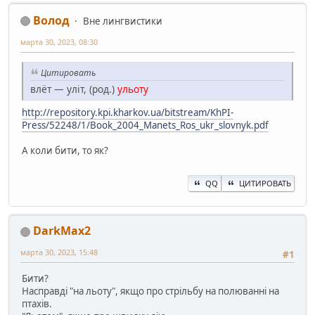
Волод
Вне лингвистики
марта 30, 2023, 08:30
Цитировать
влёт — уліт, (род.)
ульоту
http://repository.kpi.kharkov.ua/bitstream/KhPI-
Press/52248/1/Book_2004_Manets_Ros_ukr_slovnyk.pdf
А коли бити, то як?
QQ
ЦИТИРОВАТЬ
DarkMax2
марта 30, 2023, 15:48
#1
Бити?
Насправді "на льоту", якщо про стрільбу на полюванні на
птахів.