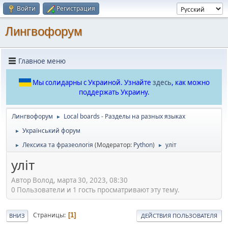
Войти
Регистрация
Лингвофорум
Главное меню
Мы солидарны с Украиной. Узнайте
здесь
, как можно
поддержать Украину.
Лингвофорум
Local boards - Разделы на разных языках
►
Український форум
►
Лексика та фразеологія
(Модератор:
Python
)
уліт
►
►
уліт
Автор Волод, марта 30, 2023, 08:30
0 Пользователи и 1 гость просматривают эту тему.
Страницы
1
ВНИЗ
ДЕЙСТВИЯ ПОЛЬЗОВАТЕЛЯ