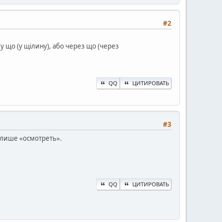
#2
о у що (у щілину), або через що (через
QQ
ЦИТИРОВАТЬ
#3
в лише «осмотреть».
QQ
ЦИТИРОВАТЬ