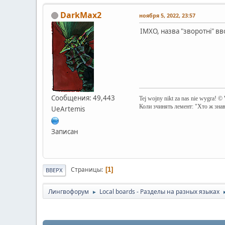
DarkMax2
ноября 5, 2022, 23:57
ІМХО, назва "зворотні" вв
Сообщения: 49,443
Tej wojny nikt za nas nie wygra! ©
Коли зчинять лемент: "Хто ж зна
UeArtemis
Записан
Страницы
1
ВВЕРХ
Лингвофорум
Local boards - Разделы на разных языках
►