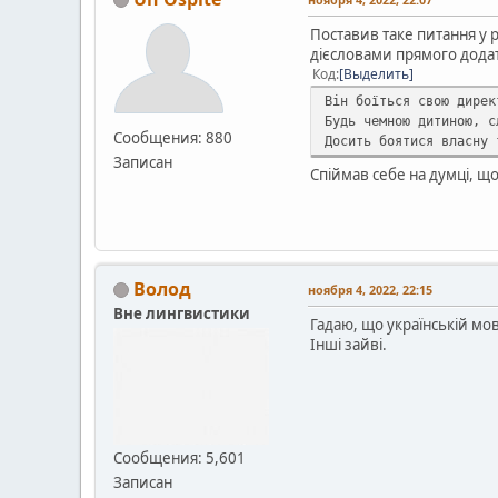
Поставив таке питання у 
дієсловами прямого додатк
Код
Выделить
Він боїться свою дирек
Будь чемною дитиною, с
Сообщения: 880
Досить боятися власну 
Записан
Спіймав себе на думці, що
Волод
ноября 4, 2022, 22:15
Вне лингвистики
Гадаю, що українській мов
Інші зайві.
Сообщения: 5,601
Записан