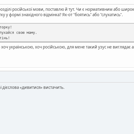
розділі російської мови, поставлю й тут. Чи є нормативним або ши
у у формі знахідного відмінка? Як-от "боятись" або "слухатись".
торку!
лухайся свою маму.
тінь!
 хоч українською, хоч російською, для мене такий узус не виглядає а
і дієслова «дивитися» вистачить.