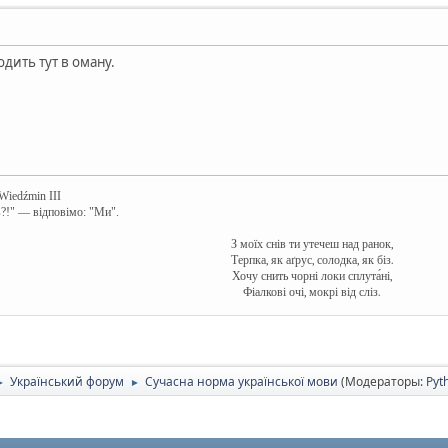
одить тут в оману.
 Wiedźmin III
в?!" — відповімо: "Ми".
З моїх снів ти утечеш над ранок,
Терпка, як аґрус, солодка, як біз.
Хочу снить чорні локи сплута́ні,
Фіалкові очі, мокрі від сліз.
Український форум
Сучасна норма української мови
(Модераторы:
Pyt
►
►