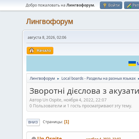
Добро пожаловать на
Лингвофорум
.
Войти
Рег
Лингвофорум
августа 8, 2026, 02:06
Начало
М
Лингвофорум
Local boards - Разделы на разных языках
►
Зворотні дієслова з акузат
Автор Un Ospite, ноября 4, 2022, 22:07
0 Пользователи и 1 гость просматривают эту тему.
Страницы
1
ВНИЗ
Un Ospite
ноября 4, 2022, 22:07