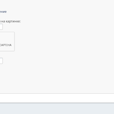
ение
 на картинке: