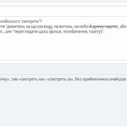
російського "смотреть"?
ти "дивитись на що (на воду, на вогонь, на небо
й думку гадати
), аб
.п., але "переглядати щось (фільм, телебачення, газету)".
дочку», там «смотреть на» і «смотреть за», без прийменника знайшо