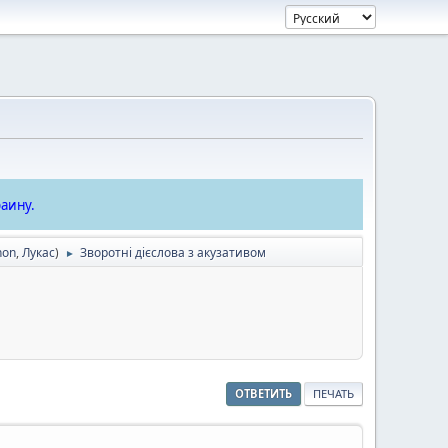
аину.
hon
,
Лукас
)
Зворотні дієслова з акузативом
►
ОТВЕТИТЬ
ПЕЧАТЬ