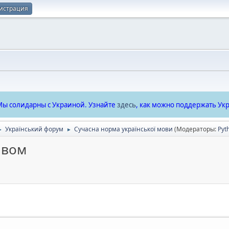
истрация
ы солидарны с Украиной. Узнайте
здесь
, как можно поддержать Укр
Український форум
Сучасна норма української мови
(Модераторы:
Pyt
►
►
ивом