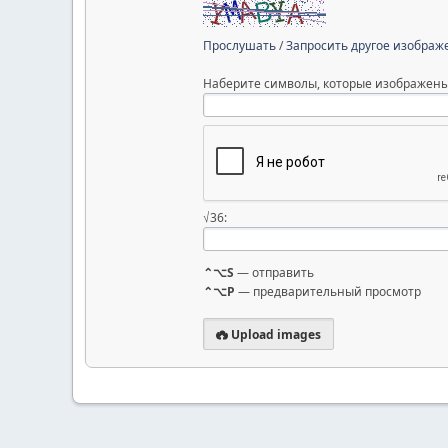
Прослушать
/
Запросить другое изображ
Наберите символы, которые изображены
√36:
⌃⌥S
— отправить
⌃⌥P
— предварительный просмотр
Upload images