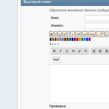
Быстрый ответ
Обратите внимание: данное сообщен
Имя:
Имейл:
á
«
»
—
ЕЩЁ
Проверка: