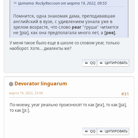
Цитата: RockyRaccoon от марта 19, 2022, 09:55
Помнится, одна знакомая дама, преподававшая
английский в вузе, с удивлением узнала уже в
зрелом возрасте, что слово
pear
"груша" читается
не [pɪə], как она предполагала много лет, а
[peə]
.
У меня такое было еще в школе со словом year, только
наоборот. Хотя... диалекты же?
QQ
ЦИТИРОВАТЬ
Devorator linguarum
марта 19, 2022, 23:08
#31
По-моему, year реально произносят то как [jeə], то как [jɪə],
то как [jз:].
QQ
ЦИТИРОВАТЬ