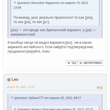
Цитата: Devorator linguarum от марта 19, 2022,
23:08
По-моему, year реально произносят то как [jeə],
то как [jɪə], то как [jз:].
[jeə] — это вроде как британский вариант, а [jɪə] —
американский.
Я вообще нигде не видел варианта [jeə] , ни в каком
варианте английского. Если найдёте подтверждение,
продемонстрируйте, плиз.
QQ
ЦИТИРОВАТЬ
Leo
марта 20, 2022, 13:34
#43
Цитата: Чайник777 от марта 20, 2022, 08:31
Цитата: Хромис Красавец от марта 20, 2022, 07:27