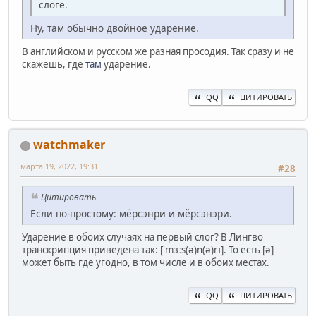
слоге.
Ну, там обычно двойное ударение.
В английском и русском же разная просодия. Так сразу и не
скажешь, где
там
ударение.
QQ
ЦИТИРОВАТЬ
watchmaker
марта 19, 2022, 19:31
#28
Цитировать
Если по-простому: мёрсэнри и мёрсэнэри.
Ударение в обоих случаях на первый слог? В Лингво
транскрипция приведена так: ['mɜːs(ə)n(ə)rɪ]. То есть [ə]
может быть где угодно, в том числе и в обоих местах.
QQ
ЦИТИРОВАТЬ