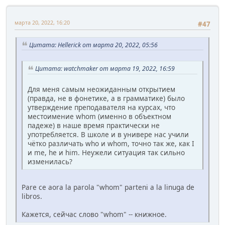
марта 20, 2022, 16:20
#47
Цитата: Hellerick от марта 20, 2022, 05:56
Цитата: watchmaker от марта 19, 2022, 16:59
Для меня самым неожиданным открытием
(правда, не в фонетике, а в грамматике) было
утверждение преподавателя на курсах, что
местоимение whom (именно в объектном
падеже) в наше время практически не
употребляется. В школе и в универе нас учили
чётко различать who и whom, точно так же, как I
и me, he и him. Неужели ситуация так сильно
изменилась?
Pare ce aora la parola "whom" parteni a la linuga de
libros.
Кажется, сейчас слово "whom" -- книжное.