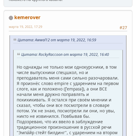
kemerover
марта 19, 2022, 17:29
#27
Цитата: Awwal12 от марта 19, 2022, 16:59
Цитата: RockyRaccoon от марта 19, 2022, 16:40
Но однажды не только мои однокурсники, в том
числе выпускники спецшкол, но и
преподаватель меня сами сильно разочаровали.
Я произнёс слово empire с ударением на первом
слоге, как и положено ([ˈempaɪə]), а они ВСЕ
начали меня дружно поправлять и
похихикивать. Я остался при своём мнении и
сказал, чтобы они все посмотрели в словаре
потом. Уж не знаю, посмотрели ли они, но увы,
никто не извинился. Повбывав бы.
Подозреваю, что их ввело в заблуждение
традиционное произношение в русской речи
"Эмпа́йр стейт билдинг", с ударением на втором