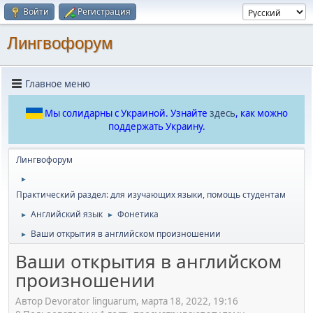
Войти
Регистрация
Лингвофорум
Главное меню
Мы солидарны с Украиной. Узнайте
здесь
, как можно
поддержать Украину.
Лингвофорум
►
Практический раздел: для изучающих языки, помощь студентам
Английский язык
Фонетика
►
►
Ваши открытия в английском произношении
►
Ваши открытия в английском
произношении
Автор Devorator linguarum, марта 18, 2022, 19:16