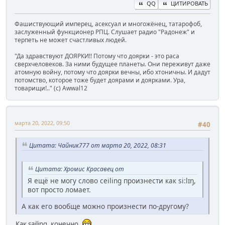
QQ
ЦИТИРОВАТЬ
Фашиствующий имперец, асексуал и многожёнец, татарофоб,
заслуженный функционер РПЦ. Слушает радио "Радонеж" и
терпеть не может счастливых людей.
"Да здравствуют ДОЯРКИ!! Потому что доярки - это раса
сверхчеловеков. За ними будущее планеты. Они переживут даже
атомную войну, потому что доярки вечны, ибо хтоничны. И дадут
потомство, которое тоже будет доярами и доярками. Ура,
товарищи!.." (c) Awwal12
марта 20, 2022, 09:50
#40
Цитата: Чайник777 от марта 20, 2022, 08:31
Цитата: Хромис Красавец от
Я ещё не могу слово ceiling произнести как si:lɪŋ,
вот просто ломает.
А как его вообще можно произнести по-другому?
Как sailing, конечно.