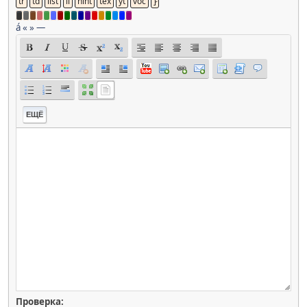
á
«
»
—
ЕЩЁ
Проверка: