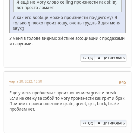
Я ещё не могу слово ceiling произнести как si:lɪŋ,
вот просто ломает.
А как его вообще можно произнести по-другому? Я
только ŋ плохо произношу, очень трудный для меня
звук((
У меня в голове видимо жёсткие ассоциации с продажами
и парусами.
QQ
ЦИТИРОВАТЬ
марта 20, 2022, 15:50
#45
Ещё у меня проблемы с произношением great и break.
Если не слежу за собой то могу произнести как грит и брэк.
Причём с произношением grate, greet, grit, brick, brake
проблем нет.
QQ
ЦИТИРОВАТЬ