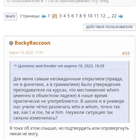
0 Пользователи и 1 гость просматривают эту тему.
1
3
4
5
6
7
8
9
10
11
12
...
22
Страницы
2
ВНИЗ
ДЕЙСТВИЯ ПОЛЬЗОВАТЕЛЯ
RockyRaccoon
марта 19, 2022, 17:07
#25
Цитата: watchmaker от марта 19, 2022, 16:59
Для меня самым неожиданным открытием (правда,
не в фонетике, а в грамматике) было утверждение
преподавателя на курсах, что местоимение whom
(именно в объектном падеже) в наше время
практически не употребляется. В школе и в универе
нас учили чётко различать who и whom, точно так
же, как I и me, he и him. Неужели ситуация так
сильно изменилась?
Я тоже об этом слышал, но подтвердить или опровергнуть
никак не могу.