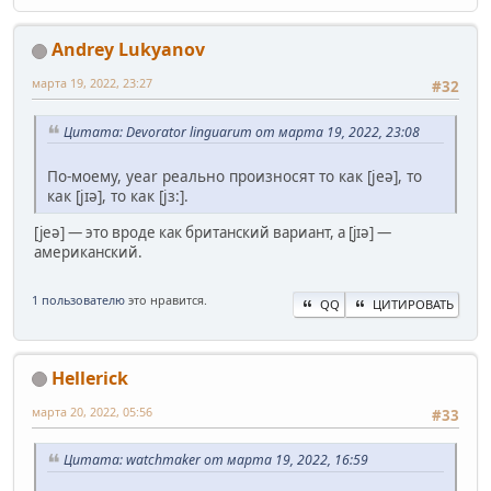
Andrey Lukyanov
марта 19, 2022, 23:27
#32
Цитата: Devorator linguarum от марта 19, 2022, 23:08
По-моему, year реально произносят то как [jeə], то
как [jɪə], то как [jз:].
[jeə] — это вроде как британский вариант, а [jɪə] —
американский.
1 пользователю
это нравится.
QQ
ЦИТИРОВАТЬ
Hellerick
марта 20, 2022, 05:56
#33
Цитата: watchmaker от марта 19, 2022, 16:59