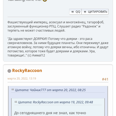
QQ
ЦИТИРОВАТЬ
Фашиствующий имперец, асексуал и многожёнец, татарофоб,
заслуженный функционер РПЦ. Слушает радио "Радонеж" и
терпеть не может счастливых людей.
"Да здравствуют ДОЯРКИ!! Потому что доярки - это раса
сверхчеловеков. За ними будущее планеты. Они переживут даже
атомную войну, потому что доярки вечны, ибо хтоничны. И дадут
потомство, которое тоже будет доярами и доярками. Ура,
товарищи!.." (c) Awwal12
RockyRaccoon
марта 20, 2022, 13:19
#41
Цитата: Чайник777 от марта 20, 2022, 08:25
Цитата: RockyRaccoon от марта 19, 2022, 09:48
До сегодняшнего дня не знал, как точно