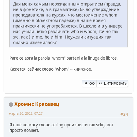
Для меня самым неожиданным открытием (правда,
не в фонетике, а в грамматике) было утверждение
преподавателя на курсах, что местоимение whom
(именно в объектном падеже) в наше время
практически не употребляется. В школе и в универе
нас учили чётко различать who и whom, точно так
же, как I и me, he и him. Неужели ситуация так
сильно изменилась?
Pare ce aora la parola "whom" parteni a la linuga de libros.
Кажется, сейчас слово "whom" -- книжное.
QQ
ЦИТИРОВАТЬ
Хромис Красавец
марта 20, 2022, 07:27
#34
Я ещё не могу слово ceiling произнести как si:lɪŋ, вот
просто ломает.