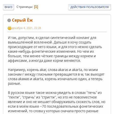
Страницы
1
ВНИЗ
ДЕЙСТВИЯ ПОЛЬЗОВАТЕЛЯ
Серый Ёж
декабря 4, 2021, 22:28
И так, допустим, я сделал синтетический конланг для
вымышленной вселенной. Дальше я хочу создать
происходящие от него языки, и для этого нежно сделать
какие-нибудь фонетические изменения. Но чем их
больше, тем менее чёткие границы между корнем и
аффиксами, а иногда даже корни меняются.
Например, корень akar, слова akaras и akarta, по моим
законам r между гласными превращается в w, так выходят
слова akawas и akarta, корень изначально один, а теперь
разные.
В русском языке такое можна увидеть в словах "печь" из
"пекти", "стричь" из "стригти", но это не повсеместное
явление и оно не мешает обнаруживать схожесть слов, но
если в моём языке ~70 последовательных фонетических
изменений, то слова у которых сначала просто разные