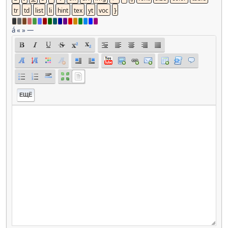
á
«
»
—
ЕЩЁ