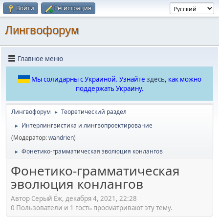
Войти
Регистрация
Лингвофорум
Главное меню
Мы солидарны с Украиной. Узнайте
здесь
, как можно
поддержать Украину.
Лингвофорум
Теоретический раздел
►
Интерлингвистика и лингвопроектирование
►
(Модератор:
wandrien
)
Фонетико-грамматическая эволюция конлангов
►
Фонетико-грамматическая
эволюция конлангов
Автор Серый Ёж, декабря 4, 2021, 22:28
0 Пользователи и 1 гость просматривают эту тему.