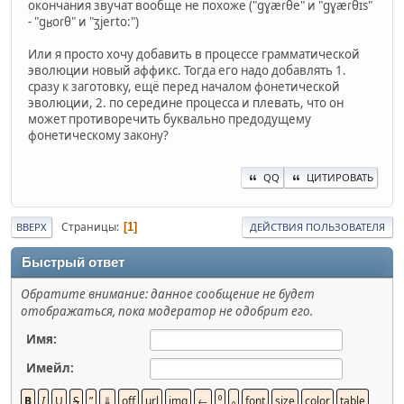
окончания звучат вообще не похоже ("gɣæɾθe" и "gɣæɾθɪs"
- "gʁoɾθ" и "ʒjerto:")
Или я просто хочу добавить в процессе грамматической
эволюции новый аффикс. Тогда его надо добавлять 1.
сразу к заготовку, ещё перед началом фонетической
эволюции, 2. по середине процесса и плевать, что он
может противоречить буквально предодущему
фонетическому закону?
QQ
ЦИТИРОВАТЬ
Страницы
1
ВВЕРХ
ДЕЙСТВИЯ ПОЛЬЗОВАТЕЛЯ
Быстрый ответ
Обратите внимание: данное сообщение не будет
отображаться, пока модератор не одобрит его.
Имя:
Имейл: