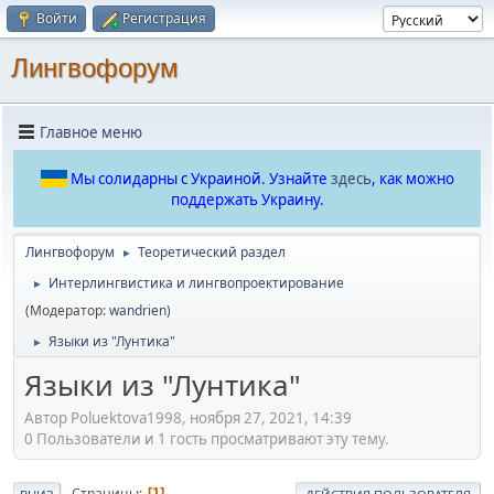
Войти
Регистрация
Лингвофорум
Главное меню
Мы солидарны с Украиной. Узнайте
здесь
, как можно
поддержать Украину.
Лингвофорум
Теоретический раздел
►
Интерлингвистика и лингвопроектирование
►
(Модератор:
wandrien
)
Языки из "Лунтика"
►
Языки из "Лунтика"
Автор Poluektova1998, ноября 27, 2021, 14:39
0 Пользователи и 1 гость просматривают эту тему.
Страницы
1