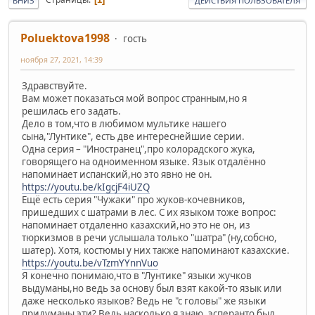
ВНИЗ
ДЕЙСТВИЯ ПОЛЬЗОВАТЕЛЯ
Poluektova1998
гость
ноября 27, 2021, 14:39
Здравствуйте.
Вам может показаться мой вопрос странным,но я
решилась его задать.
Дело в том,что в любимом мультике нашего
сына,"Лунтике", есть две интереснейшие серии.
Одна серия – "Иностранец",про колорадского жука,
говорящего на одноименном языке. Язык отдалённо
напоминает испанский,но это явно не он.
https://youtu.be/kIgcjF4iUZQ
Ещё есть серия "Чужаки" про жуков-кочевников,
пришедших с шатрами в лес. С их языком тоже вопрос:
напоминает отдаленно казахский,но это не он, из
тюркизмов в речи услышала только "шатра" (ну,собсно,
шатер). Хотя, костюмы у них также напоминают казахские.
https://youtu.be/vTzmYYnnVuo
Я конечно понимаю,что в "Лунтике" языки жучков
выдуманы,но ведь за основу был взят какой-то язык или
даже несколько языков? Ведь не "с головы" же языки
придуманы эти? Ведь насколько я знаю, эсперанто был