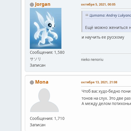
Jorgan
октября 5, 2021, 00:05
Цитата: Andrey Lukyano
Ещё можно жениться н
и научить ее русскому
Сообщения: 1,580
サソリ
nieko nenoriu
Записан
Mona
октября 13, 2021, 21:08
Чтоб вас худо-бедно пон
тонов на слух. Это две р
А между делом потихоньк
Сообщения: 1,710
Записан