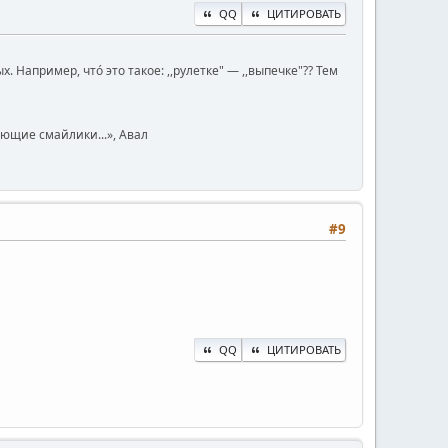
QQ
ЦИТИРОВАТЬ
Например, чтó это такое: ,,рулетке" — ,,выпечке"?? Тем
юющие смайлики...», Авал
#9
QQ
ЦИТИРОВАТЬ