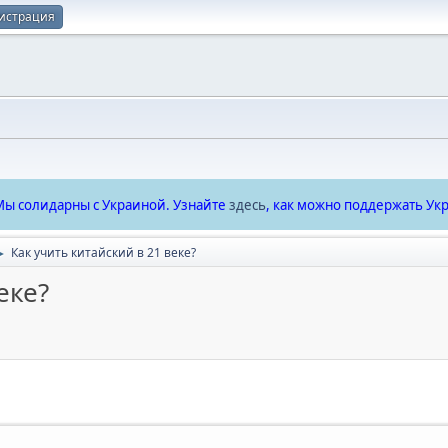
истрация
ы солидарны с Украиной. Узнайте
здесь
, как можно поддержать Укр
Как учить китайский в 21 веке?
►
еке?