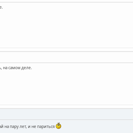
е.
, на самом деле.
й на пару лет, и не париться