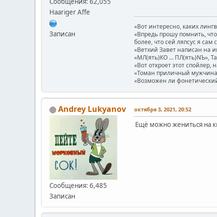
Сообщения: 62,055
Haariger Affe
«Вот интересно, каких линг
Записан
«Впредь прошу помнить, что 
более, что сей ляпсус я сам 
«Ветхий Завет написан на и
«МЛ(ять)КО ... ПЛ(ять)NЪ», Т
«Вот откроет этот спойлер, 
«Томан приличный мужчина.
«Возможен ли фонетический п
Andrey Lukyanov
октября 3, 2021, 20:52
Ещё можно жениться на к
Сообщения: 6,485
Записан