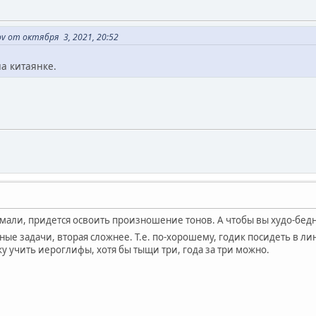
v от октября 3, 2021, 20:52
а китаянке.
имали, придется освоить произношение тонов. А чтобы вы худо-бед
азные задачи, вторая сложнее. Т.е. по-хорошему, годик посидеть в
у учить иероглифы, хотя бы тыщи три, года за три можно.