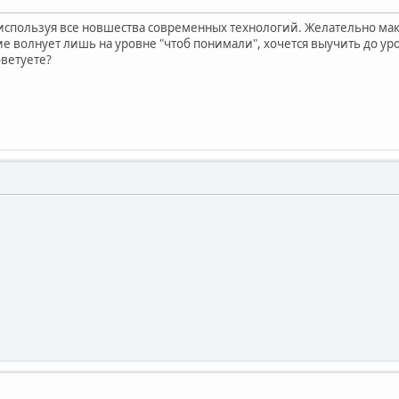
используя все новшества современных технологий. Желательно мак
 волнует лишь на уровне "чтоб понимали", хочется выучить до ур
оветуете?