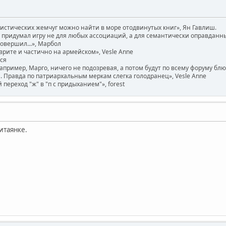
вистических жемчуг можно найти в море отодвинутых книг», Ян Гавлиш.
придумал игру не для любых ассоциаций, а для семантически оправданных. 
совершил...», Марбол
врите и частично на армейском», Vesle Anne
ася
например, Марго, ничего не подозревая, а потом будут по всему форуму бл
 Правда по патриархальным меркам слегка голодранец», Vesle Anne
ереход "ж" в "п с придыханием"», forest
итаянке.