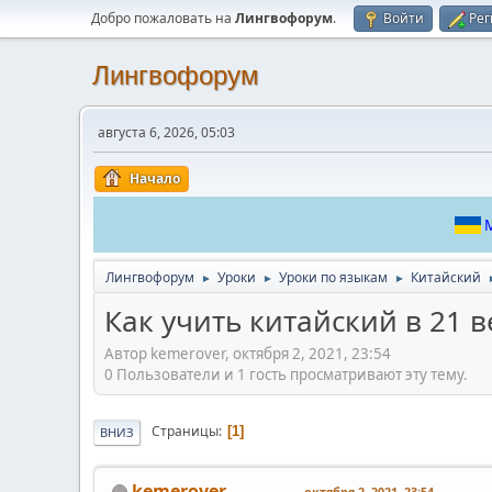
Добро пожаловать на
Лингвофорум
.
Войти
Рег
Лингвофорум
августа 6, 2026, 05:03
Начало
М
Лингвофорум
Уроки
Уроки по языкам
Китайский
►
►
►
Как учить китайский в 21 в
Автор kemerover, октября 2, 2021, 23:54
0 Пользователи и 1 гость просматривают эту тему.
Страницы
1
ВНИЗ
kemerover
октября 2, 2021, 23:54