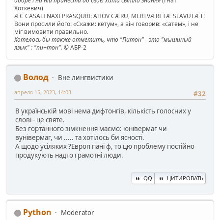
добре і на ній принести до своєї хати світло знання
(Гнат
Хоткевич)
ÆC CASALI NAXI PRASQURI: AHOV CÆRU, MERTVÆRI TÆ SLAVUTÆT!
Вони просили його: «Скажи: кетум», а він говорив: «сатем», і не
міг вимовити правильно.
Хотелось бы также отметить, что "Питон" - это "мышиный
язык" : "пи+тон".
© АБР-2
Волод
Вне лингвистики
апреля 15, 2023, 14:03
#32
В українській мові нема дифтонгів, кількість голосних у
слові - це святе.
Без гортанного зімкнення маємо: юнівермаг чи
вунівермаг, чи ..... та хотілось би ясності.
А щодо усіляких ?Европ пані ф, то цю проблему постійно
продукують надто грамотні люди.
QQ
ЦИТИРОВАТЬ
Python
Moderator