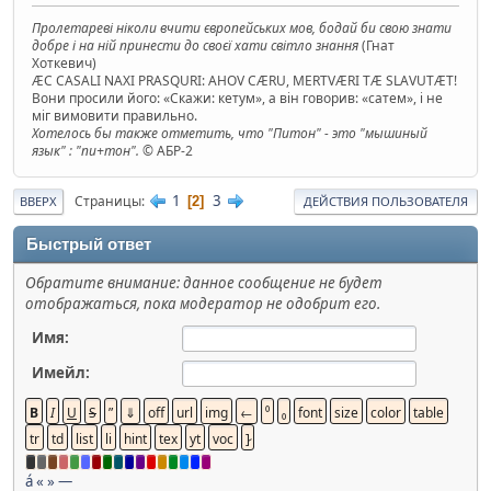
Пролетареві ніколи вчити європейських мов, бодай би свою знати
добре і на ній принести до своєї хати світло знання
(Гнат
Хоткевич)
ÆC CASALI NAXI PRASQURI: AHOV CÆRU, MERTVÆRI TÆ SLAVUTÆT!
Вони просили його: «Скажи: кетум», а він говорив: «сатем», і не
міг вимовити правильно.
Хотелось бы также отметить, что "Питон" - это "мышиный
язык" : "пи+тон".
© АБР-2
1
3
Страницы
2
ВВЕРХ
ДЕЙСТВИЯ ПОЛЬЗОВАТЕЛЯ
Быстрый ответ
Обратите внимание: данное сообщение не будет
отображаться, пока модератор не одобрит его.
Имя:
Имейл:
á
«
»
—