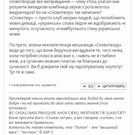
словотворців яке виправдання — чому хтось узагалі має
розуміти випадкові комбінації звуків з рота якогось
видумлядла? Бо на «Словотворі» так написано?
«Словотвір» — просто клуб хворих людей, що полюбляють
мовні девіації, «українські» слова звідти не відображають ні
минулого, ні сучасного, ні майбутнього стану української
мови.
По-третє, мовна некомпетенція мешканців «Словотвору»
веде до того, що вони беруться вигадувати те, чого нема,
коли потрібне слово в мові вже є, і навіть не в глибині
віків, а в сучасних мовних пластах чи близьких до
сучасності. Ви б довірили свій зір підсліпуватому окулісту?
Тут те ж саме.
1 пользователю
это нравится.
QQ
ЦИТИРОВАТЬ
Пролетареві ніколи вчити європейських мов, бодай би свою знати
добре і на ній принести до своєї хати світло знання
(Гнат
Хоткевич)
ÆC CASALI NAXI PRASQURI: AHOV CÆRU, MERTVÆRI TÆ SLAVUTÆT!
Вони просили його: «Скажи: кетум», а він говорив: «сатем», і не
міг вимовити правильно.
Хотелось бы также отметить, что "Питон" - это "мышиный
язык" : "пи+тон".
© АБР-2