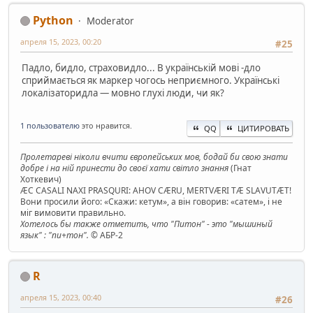
Python
Moderator
апреля 15, 2023, 00:20
#25
Падло, бидло, страховидло... В українській мові -дло
сприймається як маркер чогось неприємного. Українські
локалізаторидла — мовно глухі люди, чи як?
1 пользователю
это нравится.
QQ
ЦИТИРОВАТЬ
Пролетареві ніколи вчити європейських мов, бодай би свою знати
добре і на ній принести до своєї хати світло знання
(Гнат
Хоткевич)
ÆC CASALI NAXI PRASQURI: AHOV CÆRU, MERTVÆRI TÆ SLAVUTÆT!
Вони просили його: «Скажи: кетум», а він говорив: «сатем», і не
міг вимовити правильно.
Хотелось бы также отметить, что "Питон" - это "мышиный
язык" : "пи+тон".
© АБР-2
R
апреля 15, 2023, 00:40
#26