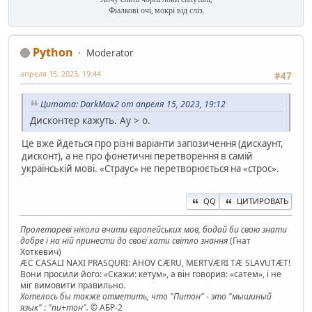
Фіалкові очі, мокрі від сліз.
Python
Moderator
апреля 15, 2023, 19:44
#47
Цитата: DarkMax2 от апреля 15, 2023, 19:12
Дисконтер кажуть. Ау > о.
Це вже йдеться про різні варіанти запозичення (дискаунт,
дисконт), а не про фонетичні перетворення в самій
українській мові. «Страус» не перетворюється на «строс».
QQ
ЦИТИРОВАТЬ
Пролетареві ніколи вчити європейських мов, бодай би свою знати
добре і на ній принести до своєї хати світло знання
(Гнат
Хоткевич)
ÆC CASALI NAXI PRASQURI: AHOV CÆRU, MERTVÆRI TÆ SLAVUTÆT!
Вони просили його: «Скажи: кетум», а він говорив: «сатем», і не
міг вимовити правильно.
Хотелось бы также отметить, что "Питон" - это "мышиный
язык" : "пи+тон".
© АБР-2