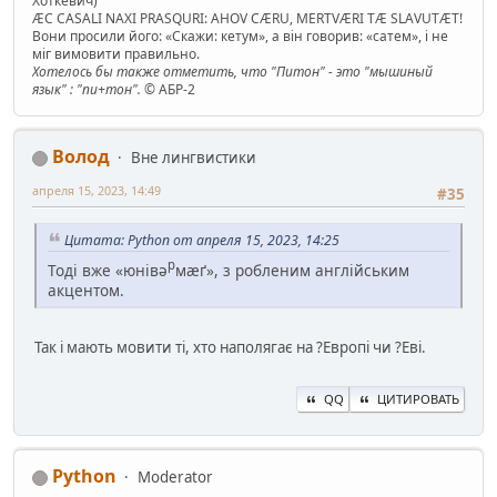
Хоткевич)
ÆC CASALI NAXI PRASQURI: AHOV CÆRU, MERTVÆRI TÆ SLAVUTÆT!
Вони просили його: «Скажи: кетум», а він говорив: «сатем», і не
міг вимовити правильно.
Хотелось бы также отметить, что "Питон" - это "мышиный
язык" : "пи+тон".
© АБР-2
Волод
Вне лингвистики
апреля 15, 2023, 14:49
#35
Цитата: Python от апреля 15, 2023, 14:25
р
Тоді вже «юнівə
мæґ», з робленим англійським
акцентом.
Так і мають мовити ті, хто наполягає на ?Европі чи ?Еві.
QQ
ЦИТИРОВАТЬ
Python
Moderator