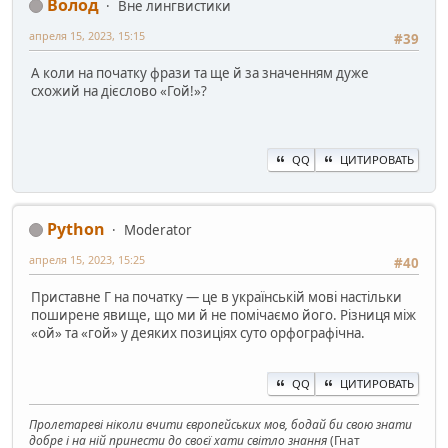
Волод
Вне лингвистики
апреля 15, 2023, 15:15
#39
А коли на початку фрази та ще й за значенням дуже
схожий на дієслово «Гой!»?
QQ
ЦИТИРОВАТЬ
Python
Moderator
апреля 15, 2023, 15:25
#40
Приставне Г на початку — це в українській мові настільки
поширене явище, що ми й не помічаємо його. Різниця між
«ой» та «гой» у деяких позиціях суто орфографічна.
QQ
ЦИТИРОВАТЬ
Пролетареві ніколи вчити європейських мов, бодай би свою знати
добре і на ній принести до своєї хати світло знання
(Гнат