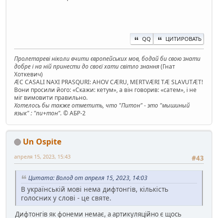
QQ
ЦИТИРОВАТЬ
Пролетареві ніколи вчити європейських мов, бодай би свою знати
добре і на ній принести до своєї хати світло знання
(Гнат
Хоткевич)
ÆC CASALI NAXI PRASQURI: AHOV CÆRU, MERTVÆRI TÆ SLAVUTÆT!
Вони просили його: «Скажи: кетум», а він говорив: «сатем», і не
міг вимовити правильно.
Хотелось бы также отметить, что "Питон" - это "мышиный
язык" : "пи+тон".
© АБР-2
Un Ospite
апреля 15, 2023, 15:43
#43
Цитата: Волод от апреля 15, 2023, 14:03
В українській мові нема дифтонгів, кількість
голосних у слові - це святе.
Дифтонгів як фонеми немає, а артикуляційно є щось