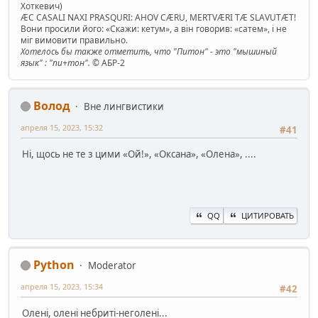
Хоткевич)
ÆC CASALI NAXI PRASQURI: AHOV CÆRU, MERTVÆRI TÆ SLAVUTÆT!
Вони просили його: «Скажи: кетум», а він говорив: «сатем», і не
міг вимовити правильно.
Хотелось бы также отметить, что "Питон" - это "мышиный
язык" : "пи+тон".
© АБР-2
Волод
Вне лингвистики
апреля 15, 2023, 15:32
#41
Ні, щось не те з цими «Ой!», «Оксана», «Олена», ....
QQ
ЦИТИРОВАТЬ
Python
Moderator
апреля 15, 2023, 15:34
#42
Олені, олені небриті-неголені...