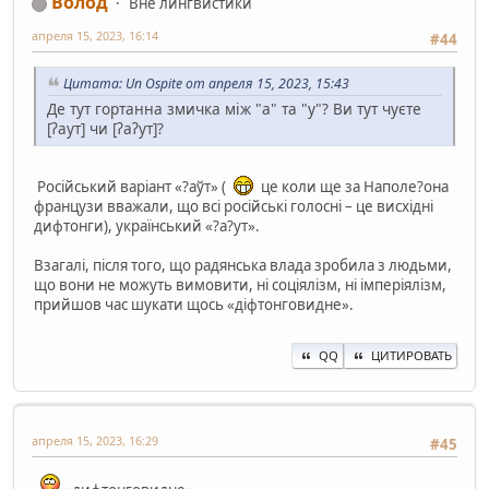
Волод
Вне лингвистики
апреля 15, 2023, 16:14
#44
Цитата: Un Ospite от апреля 15, 2023, 15:43
Де тут гортанна змичка між "а" та "у"? Ви тут чуєте
[ʔаут] чи [ʔаʔут]?
Російський варіант «?аўт» (
це коли ще за Наполе?она
французи вважали, що всі російські голосні – це висхідні
дифтонги), український «?а?ут».
Взагалі, після того, що радянська влада зробила з людьми,
що вони не можуть вимовити, ні соціялізм, ні імперіялізм,
прийшов час шукати щось «діфтонговидне».
QQ
ЦИТИРОВАТЬ
апреля 15, 2023, 16:29
#45