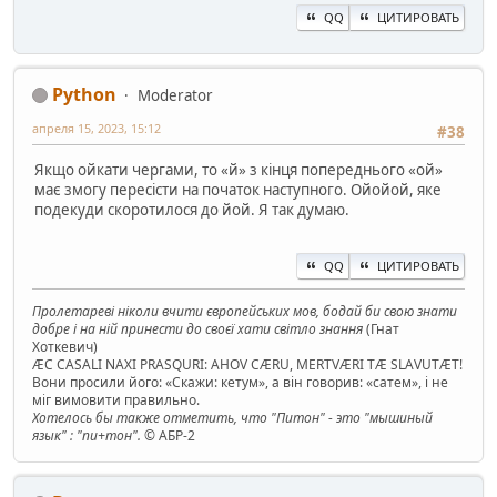
QQ
ЦИТИРОВАТЬ
Python
Moderator
апреля 15, 2023, 15:12
#38
Якщо ойкати чергами, то «й» з кінця попереднього «ой»
має змогу пересісти на початок наступного. Ойойой, яке
подекуди скоротилося до йой. Я так думаю.
QQ
ЦИТИРОВАТЬ
Пролетареві ніколи вчити європейських мов, бодай би свою знати
добре і на ній принести до своєї хати світло знання
(Гнат
Хоткевич)
ÆC CASALI NAXI PRASQURI: AHOV CÆRU, MERTVÆRI TÆ SLAVUTÆT!
Вони просили його: «Скажи: кетум», а він говорив: «сатем», і не
міг вимовити правильно.
Хотелось бы также отметить, что "Питон" - это "мышиный
язык" : "пи+тон".
© АБР-2