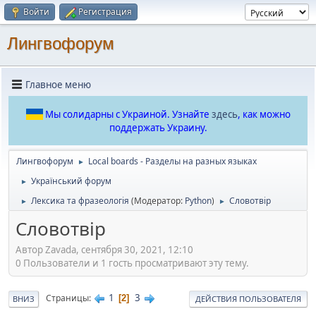
Войти
Регистрация
Лингвофорум
Главное меню
Мы солидарны с Украиной. Узнайте
здесь
, как можно
поддержать Украину.
Лингвофорум
Local boards - Разделы на разных языках
►
Український форум
►
Лексика та фразеологія
(Модератор:
Python
)
Словотвір
►
►
Словотвір
Автор Zavada, сентября 30, 2021, 12:10
0 Пользователи и 1 гость просматривают эту тему.
1
3
Страницы
2
ВНИЗ
ДЕЙСТВИЯ ПОЛЬЗОВАТЕЛЯ