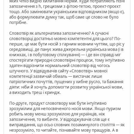
яких чітко видно хилитання норми. Куди потрапляють пізні
запозичення з h, грецизми з фітою-тетою, проект-проєкт
тощо. Або замінювати українським відповідником (якщо є),
або формулювати думку так, щоб саме це слово не було
потрібне.
Словотвір як альтернатива запозиченню? А сучасні
словотворці достатньо мовно компетентні для цього? По-
перше, це має бути носій з гарним мовним чуттям, що ріс у
середовищі, де панує жива джерельна українська мова (і в
книжках, і в побутовому спілкуванні) — і де він справді міг
спостерігати природні словотвірні процеси, тому інтуїтивно
здатен відрізнити нормальний словотвір від чогось
штучного. У відвідувачів сайту «Словотвір» мовної
компетенції зазвичай обмаль — вистачає лише
патріотичних почуттів, пущених у хибне русло, та бажання
діяти: ніби й хочуть допомогти розвитку української мови,
а виходить треш і криндж.
По-друге, продукт словотвору має бути інтуїтивно
зрозумілим для непосвяченого носія мови. Якщо пуризм
робить мову менш зрозумілою для українців, ніж
запозичення, то вибачте. У відроджувачів слів ще є
виправдання, що осьо словник позаминулого століття — як
незрозуміло, то читайте, пізнавайте мову пращурів. А в