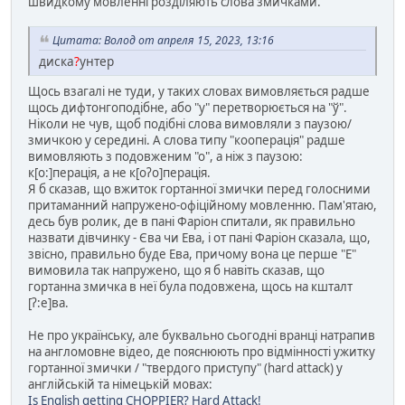
швидкому мовленні розділяють слова змичками.
Цитата: Волод от апреля 15, 2023, 13:16
диска
?
унтер
Щось взагалі не туди, у таких словах вимовляється радше
щось дифтонгоподібне, або "у" перетворюється на "ў".
Ніколи не чув, щоб подібні слова вимовляли з паузою/
змичкою у середині. А слова типу "кооперація" радше
вимовляють з подовженим "о", а ніж з паузою:
к[о:]перація, а не к[оʔо]перація.
Я б сказав, що вжиток гортанної змички перед голосними
притаманний напружено-офіційному мовленню. Пам'ятаю,
десь був ролик, де в пані Фаріон спитали, як правильно
назвати дівчинку - Єва чи Ева, і от пані Фаріон сказала, що,
звісно, правильно буде Ева, причому вона це перше "Е"
вимовила так напружено, що я б навіть сказав, що
гортанна змичка в неї була подовжена, щось на кшталт
[ʔ:е]ва.
Не про українську, але буквально сьогодні вранці натрапив
на англомовне відео, де пояснюють про відмінності ужитку
гортанної змички / "твердого приступу" (hard attack) у
англійській та німецькій мовах:
Is English getting CHOPPIER? Hard Attack!