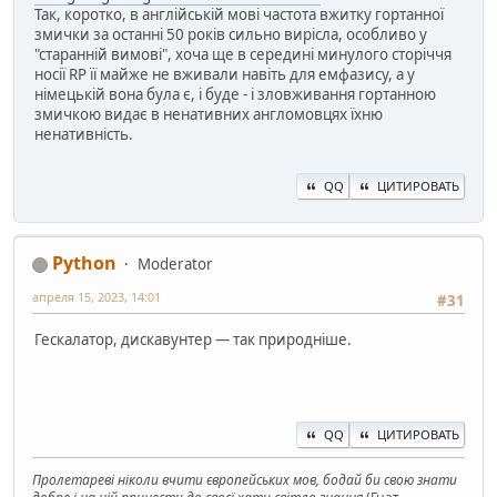
Так, коротко, в англійській мові частота вжитку гортанної
змички за останні 50 років сильно вирісла, особливо у
"старанній вимові", хоча ще в середині минулого сторіччя
носії RP її майже не вживали навіть для емфазису, а у
німецькій вона була є, і буде - і зловживання гортанною
змичкою видає в ненативних англомовцях їхню
ненативність.
QQ
ЦИТИРОВАТЬ
Python
Moderator
апреля 15, 2023, 14:01
#31
Гескалатор, дискавунтер — так природніше.
QQ
ЦИТИРОВАТЬ
Пролетареві ніколи вчити європейських мов, бодай би свою знати