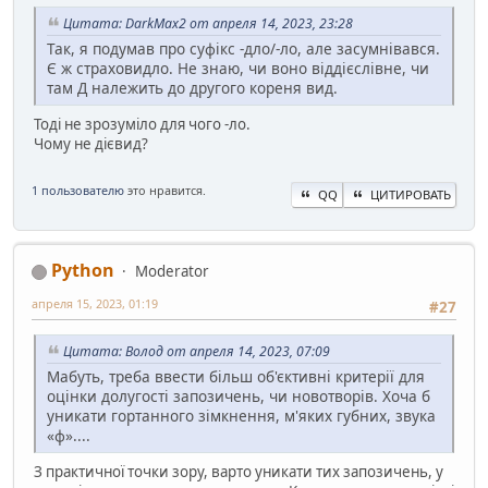
Цитата: DarkMax2 от апреля 14, 2023, 23:28
Так, я подумав про суфікс -дло/-ло, але засумнівався.
Є ж страховидло. Не знаю, чи воно віддієслівне, чи
там Д належить до другого кореня вид.
Тоді не зрозуміло для чого -ло.
Чому не дієвид?
1 пользователю
это нравится.
QQ
ЦИТИРОВАТЬ
Python
Moderator
апреля 15, 2023, 01:19
#27
Цитата: Волод от апреля 14, 2023, 07:09
Мабуть, треба ввести більш об'єктивні критерії для
оцінки долугості запозичень, чи новотворів. Хоча б
уникати гортанного зімкнення, м'яких губних, звука
«ф»....
З практичної точки зору, варто уникати тих запозичень, у