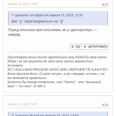
апреля 15, 2023, 14:05
#33
Цитата: Un Ospite от апреля 15, 2023, 13:55
або "у" перетворюється на "ў"
Перед кількома приголосними, як у «дискаунтері» —
навряд.
QQ
ЦИТИРОВАТЬ
Пролетареві ніколи вчити європейських мов, бодай би свою знати
добре і на ній принести до своєї хати світло знання
(Гнат
Хоткевич)
ÆC CASALI NAXI PRASQURI: AHOV CÆRU, MERTVÆRI TÆ SLAVUTÆT!
Вони просили його: «Скажи: кетум», а він говорив: «сатем», і не
міг вимовити правильно.
Хотелось бы также отметить, что "Питон" - это "мышиный
язык" : "пи+тон".
© АБР-2
апреля 15, 2023, 14:25
#34
Цитата: Волод от апреля 15, 2023, 14:03