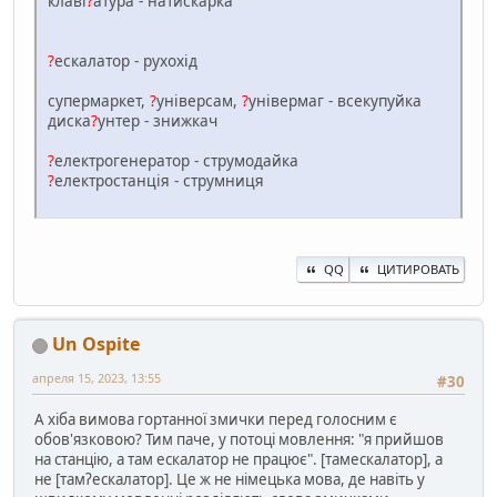
клаві
?
атура - натискарка
?
ескалатор - рухохід
супермаркет,
?
універсам,
?
універмаг - всекупуйка
диска
?
унтер - знижкач
?
електрогенератор - струмодайка
?
електростанція - струмниця
QQ
ЦИТИРОВАТЬ
Un Ospite
апреля 15, 2023, 13:55
#30
А хіба вимова гортанної змички перед голосним є
обов'язковою? Тим паче, у потоці мовлення: "я прийшов
на станцію, а там ескалатор не працює". [тамескалатор], а
не [тамʔескалатор]. Це ж не німецька мова, де навіть у