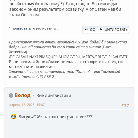
російському йотованому Е). Якщо так, то Єва виглядає
закономірним результатом розвитку. А от Євген мав би
стати Овгеном.
1 пользователю
это нравится.
QQ
ЦИТИРОВАТЬ
Пролетареві ніколи вчити європейських мов, бодай би свою знати
добре і на ній принести до своєї хати світло знання
(Гнат
Хоткевич)
ÆC CASALI NAXI PRASQURI: AHOV CÆRU, MERTVÆRI TÆ SLAVUTÆT!
Вони просили його: «Скажи: кетум», а він говорив: «сатем», і не
міг вимовити правильно.
Хотелось бы также отметить, что "Питон" - это "мышиный
язык" : "пи+тон".
© АБР-2
Волод
Вне лингвистики
апреля 15, 2023, 15:07
#37
Вигук «Ой!» також прикриває «в»???