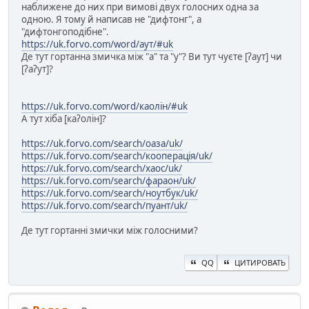
наближене до них при вимові двух голосних одна за
одною. Я тому й написав не "дифтонг", а
"дифтонгоподібне".
https://uk.forvo.com/word/аут/#uk
Де тут гортанна змичка між "а" та "у"? Ви тут чуєте [ʔаут] чи
[ʔаʔут]?
https://uk.forvo.com/word/каолін/#uk
А тут хіба [каʔолін]?
https://uk.forvo.com/search/оаза/uk/
https://uk.forvo.com/search/кооперація/uk/
https://uk.forvo.com/search/хаос/uk/
https://uk.forvo.com/search/фараон/uk/
https://uk.forvo.com/search/ноутбук/uk/
https://uk.forvo.com/search/пуант/uk/
Де тут гортанні змички між голосними?
QQ
ЦИТИРОВАТЬ