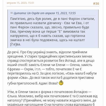
апреля 15, 2023, 15:01
#36
Цитата: Un Ospite от апреля 15, 2023, 13:55
Пам'ятаю, десь був ролик, де в пані Фаріон спитали,
як правильно назвати дівчинку - Єва чи Ева, і от
пані Фаріон сказала, що, звісно, правильно буде
Ева, причому вона це перше "Е" вимовила так
напружено, що я б навіть сказав, що гортанна
змичка в неї була подовжена, щось на кшталт
[ʔ:е]ва.
До речі. Про Єву українці знають, відколи прийняли
хрещення. У старих традиційних християнських іменах
справді спостерігається розвиток без йотації, але в дещо
інший спосіб: замість Єлени чи Елени — Олена, замість
Єфрема — Охрім, і т.п. — тобто, початкове Е чи Є
перетворилось на О. За цією логікою, «Єва» мала б набути
форми «Ова». До якої також могла б додатися приставна
губна приголосна В. Адам і Вова?
Утім, в Олени також є форма з початковою йотацією —
Єлька. Можливо, вибір між початковим Є та О залежав від
наголосу? (Принаймні, не можу назвати жодного імені, де
українське наголошене О на початку слова відповідало б