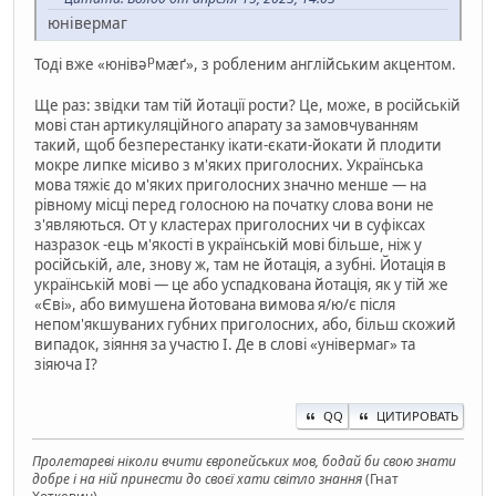
юнівермаг
р
Тоді вже «юнівə
мæґ», з робленим англійським акцентом.
Ще раз: звідки там тій йотації рости? Це, може, в російській
мові стан артикуляційного апарату за замовчуванням
такий, щоб безперестанку ікати-єкати-йокати й плодити
мокре липке місиво з м'яких приголосних. Українська
мова тяжіє до м'яких приголосних значно менше — на
рівному місці перед голосною на початку слова вони не
з'являються. От у кластерах приголосних чи в суфіксах
назразок -ець м'якості в українській мові більше, ніж у
російській, але, знову ж, там не йотація, а зубні. Йотація в
українській мові — це або успадкована йотація, як у тій же
«Єві», або вимушена йотована вимова я/ю/є після
непом'якшуваних губних приголосних, або, більш скожий
випадок, зіяння за участю І. Де в слові «універмаг» та
зіяюча І?
QQ
ЦИТИРОВАТЬ
Пролетареві ніколи вчити європейських мов, бодай би свою знати
добре і на ній принести до своєї хати світло знання
(Гнат