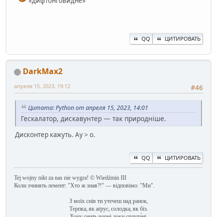
«дифтонговидне»
QQ
ЦИТИРОВАТЬ
DarkMax2
апреля 15, 2023, 19:12
#46
Цитата: Python от апреля 15, 2023, 14:01
Гескалатор, дискавунтер — так природніше.
Дисконтер кажуть. Ау > о.
QQ
ЦИТИРОВАТЬ
Tej wojny nikt za nas nie wygra! © Wiedźmin III
Коли зчинять лемент: "Хто ж знав?!" — відповімо: "Ми".
З моїх снів ти утечеш над ранок,
Терпка, як аґрус, солодка, як біз.
Хочу снить чорні локи сплута́ні,